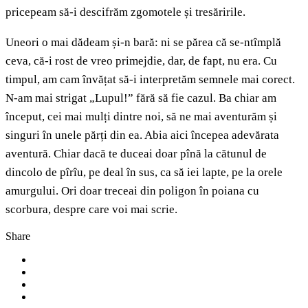
pricepeam să-i descifrăm zgomotele și tresăririle.
Uneori o mai dădeam și-n bară: ni se părea că se-ntîmplă
ceva, că-i rost de vreo primejdie, dar, de fapt, nu era. Cu
timpul, am cam învățat să-i interpretăm semnele mai corect.
N-am mai strigat „Lupul!” fără să fie cazul. Ba chiar am
început, cei mai mulți dintre noi, să ne mai aventurăm și
singuri în unele părți din ea. Abia aici începea adevărata
aventură. Chiar dacă te duceai doar pînă la cătunul de
dincolo de pîrîu, pe deal în sus, ca să iei lapte, pe la orele
amurgului. Ori doar treceai din poligon în poiana cu
scorbura, despre care voi mai scrie.
Share