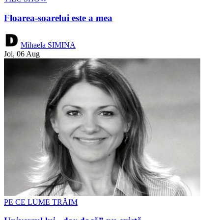
Floarea-soarelui este a mea
Mihaela SIMINA
Joi, 06 Aug
PE CE LUME TRĂIM