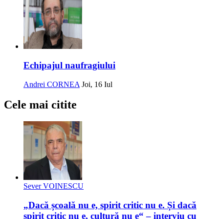
Echipajul naufragiului
Andrei CORNEA
Joi, 16 Iul
Cele mai citite
Sever VOINESCU
„Dacă școală nu e, spirit critic nu e. Și dacă
spirit critic nu e, cultură nu e“ – interviu cu