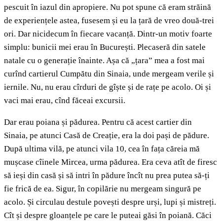
pescuit în iazul din apropiere. Nu pot spune că eram străină
de experiențele astea, fusesem și eu la țară de vreo două-trei
ori. Dar nicidecum în fiecare vacanță. Dintr-un motiv foarte
simplu: bunicii mei erau în București. Plecaseră din satele
natale cu o generație înainte. Așa că „țara” mea a fost mai
curînd cartierul Cumpătu din Sinaia, unde mergeam verile și
iernile. Nu, nu erau cîrduri de gîște și de rațe pe acolo. Oi și
vaci mai erau, cînd făceai excursii.
Dar erau poiana și pădurea. Pentru că acest cartier din
Sinaia, pe atunci Casă de Creație, era la doi pași de pădure.
După ultima vilă, pe atunci vila 10, cea în fața căreia mă
mușcase cîinele Mircea, urma pădurea. Era ceva atît de firesc
să ieși din casă și să intri în pădure încît nu prea putea să-ți
fie frică de ea. Sigur, în copilărie nu mergeam singură pe
acolo. Și circulau destule povești despre urși, lupi și mistreți.
Cît și despre gloanțele pe care le puteai găsi în poiană. Căci