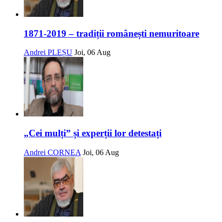
1871-2019 – tradiții românești nemuritoare
Andrei PLEȘU
Joi, 06 Aug
„Cei mulți” și experții lor detestați
Andrei CORNEA
Joi, 06 Aug