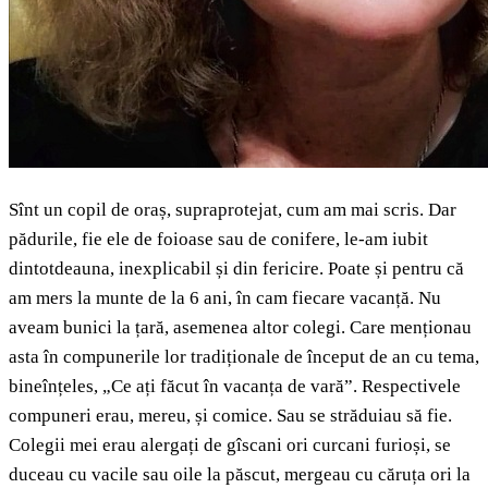
Sînt un copil de oraș, supraprotejat, cum am mai scris. Dar
pădurile, fie ele de foioase sau de conifere, le-am iubit
dintotdeauna, inexplicabil și din fericire. Poate și pentru că
am mers la munte de la 6 ani, în cam fiecare vacanță. Nu
aveam bunici la țară, asemenea altor colegi. Care menționau
asta în compunerile lor tradiționale de început de an cu tema,
bineînțeles, „Ce ați făcut în vacanța de vară”. Respectivele
compuneri erau, mereu, și comice. Sau se străduiau să fie.
Colegii mei erau alergați de gîscani ori curcani furioși, se
duceau cu vacile sau oile la păscut, mergeau cu căruța ori la