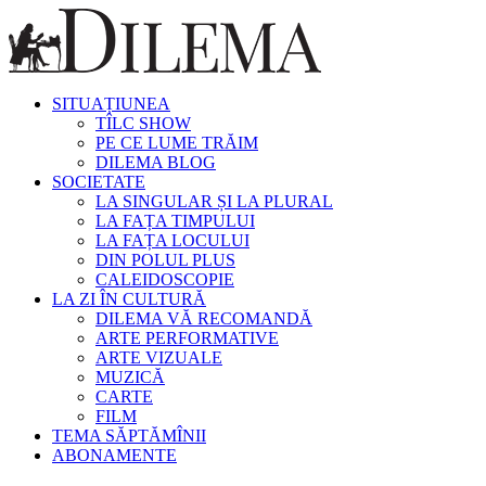
SITUAȚIUNEA
TÎLC SHOW
PE CE LUME TRĂIM
DILEMA BLOG
SOCIETATE
LA SINGULAR ȘI LA PLURAL
LA FAȚA TIMPULUI
LA FAȚA LOCULUI
DIN POLUL PLUS
CALEIDOSCOPIE
LA ZI ÎN CULTURĂ
DILEMA VĂ RECOMANDĂ
ARTE PERFORMATIVE
ARTE VIZUALE
MUZICĂ
CARTE
FILM
TEMA SĂPTĂMÎNII
ABONAMENTE