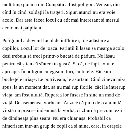
mult timp poiana din Cumpătu a fost poligon. Veneau, din
cînd în cînd, soldații la trageri. Sigur, atunci nu era voie
acolo. Dar asta făcea locul cu atît mai interesant și mersul
acolo mai palpitant.
Poligonul a devenit locul de întîlnire și de adăstare al
copiilor. Locul lor de joacă. Părinții îi lăsau să meargă acolo,
deși trebuia să treci printr-o bucată de pădure. Ne lăsau
pentru că știau că sîntem în gașcă. Și că, de fapt, totul e
aproape. În poligon culegeam flori, cu fetele. Făceam
buchețele uriașe. Le potriveam, le asortam. Cînd cineva mi-a
spus, la un moment dat, să nu mai rup florile, căci le întrerup
viața, am fost uluită. Ruperea lor fusese în sine un mod de
viață. De asemenea, vorbeam. Ai zice că picii de o anumită
vîrstă nu prea se îndeamnă la vorbă, ci zburdă precum iezii
de dimineața pînă seara. Nu era chiar așa. Probabil că
nimerisem într-un grup de copii ca și mine, care, în orașele