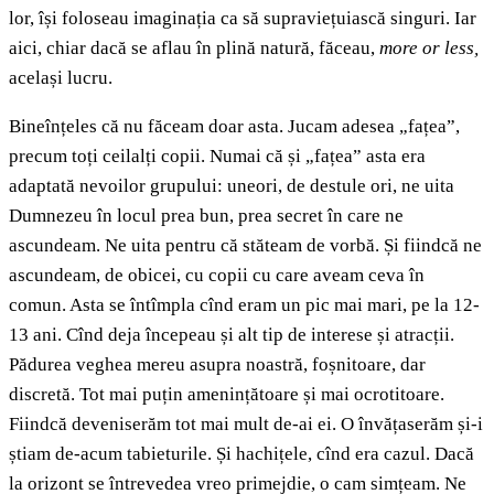
lor, își foloseau imaginația ca să supraviețuiască singuri. Iar
aici, chiar dacă se aflau în plină natură, făceau,
more or less,
același lucru.
Bineînțeles că nu făceam doar asta. Jucam adesea „fațea”,
precum toți ceilalți copii. Numai că și „fațea” asta era
adaptată nevoilor grupului: uneori, de destule ori, ne uita
Dumnezeu în locul prea bun, prea secret în care ne
ascundeam. Ne uita pentru că stăteam de vorbă. Și fiindcă ne
ascundeam, de obicei, cu copii cu care aveam ceva în
comun. Asta se întîmpla cînd eram un pic mai mari, pe la 12-
13 ani. Cînd deja începeau și alt tip de interese și atracții.
Pădurea veghea mereu asupra noastră, foșnitoare, dar
discretă. Tot mai puțin amenințătoare și mai ocrotitoare.
Fiindcă deveniserăm tot mai mult de-ai ei. O învățaserăm și-i
știam de-acum tabieturile. Și hachițele, cînd era cazul. Dacă
la orizont se întrevedea vreo primejdie, o cam simțeam. Ne