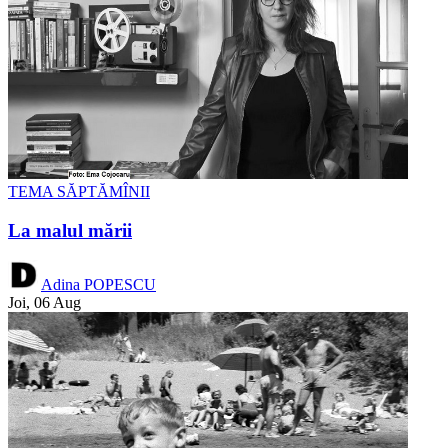
TEMA SĂPTĂMÎNII
La malul mării
Adina POPESCU
Joi, 06 Aug