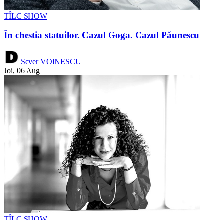
TÎLC SHOW
În chestia statuilor. Cazul Goga. Cazul Păunescu
Sever VOINESCU
Joi, 06 Aug
TÎLC SHOW