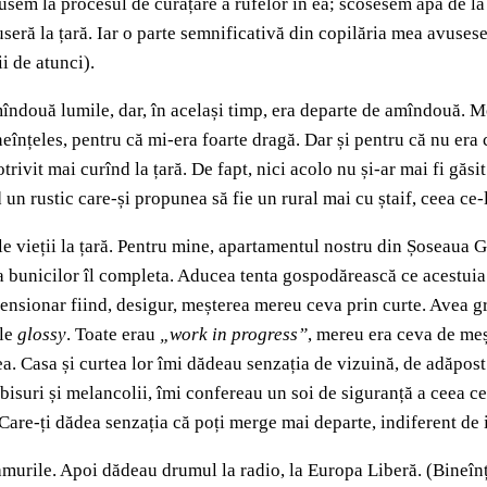
sem la procesul de curățare a rufelor în ea; scosesem apă de la f
seră la țară. Iar o parte semnificativă din copilăria mea avusese
i de atunci).
amîndouă lumile, dar, în același timp, era departe de amîndouă. 
eînțeles, pentru că mi-era foarte dragă. Dar și pentru că nu era 
trivit mai curînd la țară. De fapt, nici acolo nu și-ar mai fi găs
 un rustic care-și propunea să fie un rural mai cu ștaif, ceea ce-
le vieții la țară. Pentru mine, apartamentul nostru din Șoseaua Giu
sa bunicilor îl completa. Aducea tenta gospodărească ce acestuia
pensionar fiind, desigur, meșterea mereu ceva prin curte. Avea g
le
glossy
. Toate erau
„work in progress”
, mereu era ceva de meșt
. Casa și curtea lor îmi dădeau senzația de vizuină, de adăpost 
ă abisuri și melancolii, îmi confereau un soi de siguranță a ceea
 Care-ți dădea senzația că poți merge mai departe, indiferent de i
amurile. Apoi dădeau drumul la radio, la Europa Liberă. (Bineînțe