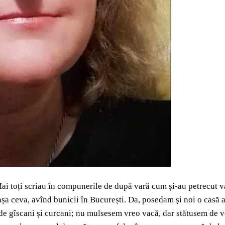
i toți scriau în compunerile de după vară cum și-au petrecut vac
a ceva, avînd bunicii în București. Da, posedam și noi o casă a fa
 de gîscani și curcani; nu mulsesem vreo vacă, dar stătusem de vo