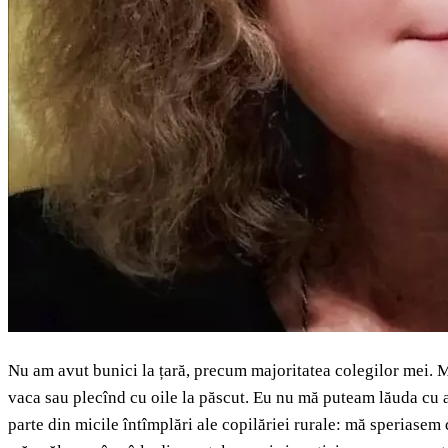
Nu am avut bunici la țară, precum majoritatea colegilor mei. Ma
vaca sau plecînd cu oile la păscut. Eu nu mă puteam lăuda cu aș
parte din micile întîmplări ale copilăriei rurale: mă speriasem