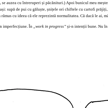
dea, se auzea cu întreruperi și păcănituri.) Apoi bunicul meu meșt
: supă de pui cu găluște, șnițele ori chiftele cu cartofi prăjiți,
 rămas cu ideea că ele reprezintă normalitatea. Că dacă le ai, măca
 în imperfecțiune. În
„work in progress”
și-n intenții bune. Nu în