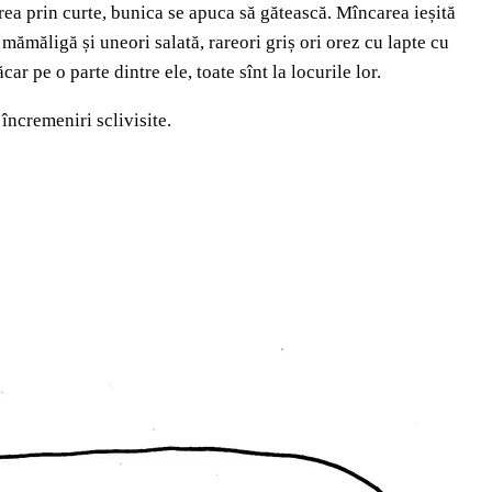
erea prin curte, bunica se apuca să gătească. Mîncarea ieșită
 mămăligă și uneori salată, rareori griș ori orez cu lapte cu
r pe o parte dintre ele, toate sînt la locurile lor.
 încremeniri sclivisite.