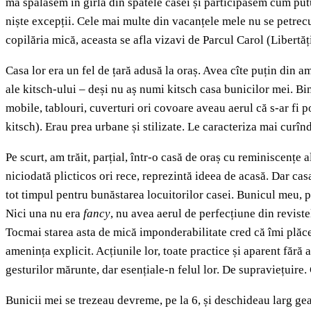
mă spălasem în gîrla din spatele casei și participasem cum putu
niște excepții. Cele mai multe din vacanțele mele nu se petrecu
copilăria mică, aceasta se afla vizavi de Parcul Carol (Libertăți
Casa lor era un fel de țară adusă la oraș. Avea cîte puțin din 
ale kitsch-ului – deși nu aș numi kitsch casa bunicilor mei. Bin
mobile, tablouri, cuverturi ori covoare aveau aerul că s-ar fi po
kitsch). Erau prea urbane și stilizate. Le caracteriza mai curînd
Pe scurt, am trăit, parțial, într-o casă de oraș cu reminiscențe a
niciodată plicticos ori rece, reprezintă ideea de acasă. Dar ca
tot timpul pentru bunăstarea locuitorilor casei. Bunicul meu, 
Nici una nu era
fancy
, nu avea aerul de perfecțiune din reviste
Tocmai starea asta de mică imponderabilitate cred că îmi plăcea
amenința explicit. Acțiunile lor, toate practice și aparent făr
gesturilor mărunte, dar esențiale-n felul lor. De supraviețuire.
Bunicii mei se trezeau devreme, pe la 6, și deschideau larg ge