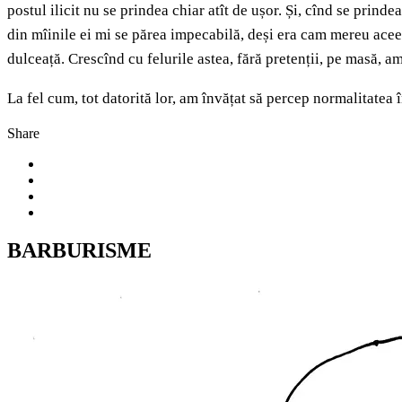
postul ilicit nu se prindea chiar atît de ușor. Și, cînd se prin
din mîinile ei mi se părea impecabilă, deși era cam mereu aceeași
dulceață. Crescînd cu felurile astea, fără pretenții, pe masă, am
La fel cum, tot datorită lor, am învățat să percep normalitatea
Share
BARBURISME