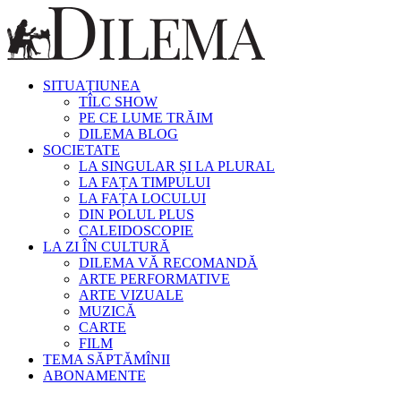
SITUAȚIUNEA
TÎLC SHOW
PE CE LUME TRĂIM
DILEMA BLOG
SOCIETATE
LA SINGULAR ȘI LA PLURAL
LA FAȚA TIMPULUI
LA FAȚA LOCULUI
DIN POLUL PLUS
CALEIDOSCOPIE
LA ZI ÎN CULTURĂ
DILEMA VĂ RECOMANDĂ
ARTE PERFORMATIVE
ARTE VIZUALE
MUZICĂ
CARTE
FILM
TEMA SĂPTĂMÎNII
ABONAMENTE