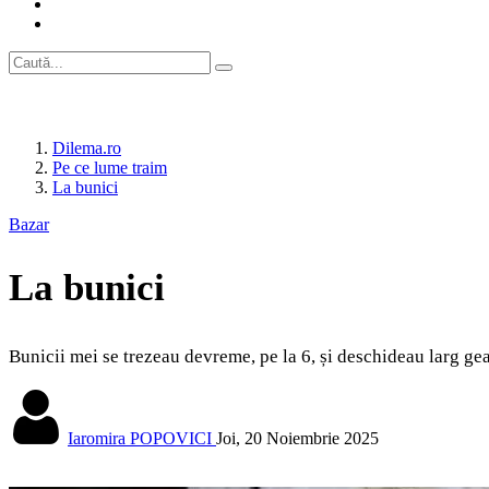
Dilema.ro
Pe ce lume traim
La bunici
Bazar
La bunici
Bunicii mei se trezeau devreme, pe la 6, și deschideau larg ge
Iaromira POPOVICI
Joi, 20 Noiembrie 2025