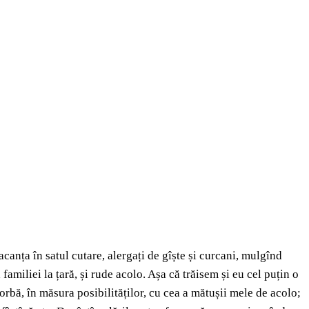
anța în satul cutare, alergați de gîște și curcani, mulgînd
miliei la țară, și rude acolo. Așa că trăisem și eu cel puțin o
rbă, în măsura posibilităților, cu cea a mătușii mele de acolo;