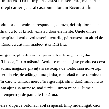
întînă etc. Dar întîmplările astea fuseseră rare, mai curînd
 drept cartier general casa bunicilor din București. În
Modul lor de locuire corespundea, cumva, definițiilor clasice
chiar cu totul kitsch, existau doar elemente. Unele dintre
it neapărat locul (evoluaseră lucrurile, pătrunsese un altfel de
l făcea cu atît mai inadecvat și fără haz.
rgiului, plin de cărți și jucării, foarte înghesuit, dar
 îi lipsea, într-o măsură. Acolo se muncea și se producea ceva
rădină, magazie, pivniță și se ocupa de toate, cam non-stop.
erit la ele, de adăugat una și alta, niciodată nu se terminau.
în care te simțeai mereu în siguranță, chiar dacă nimic nu te
 ce am ajuns să numesc, mai tîrziu, Lumea mică. O lume a
ntemperii și de panicile fiecăruia.
les, după ce butonau, abil și apăsat, timp îndelungat, căci