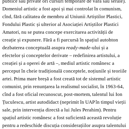
publice sau private ori cursuri temporare de vară sau serale).
Domeniul artistic a fost apoi și mai controlat în comunism,
cînd, fără calitatea de membru al Uniunii Artiștilor Plastici,
Fondului Plastic și ulterior al Asociației Artiștilor Plastici
Amatori, nu se putea concepe exercitarea activității de
creație și expunere. Fără a fi parcursă în spațiul autohton
dezbaterea conceptuală asupra
ready-made
-ului
și a
efectelor și conceptelor derivate – redefinirea artistului, a
creației și a operei de artă –, mediul artistic românesc a
perceput în cheie tradițională conceptele, noțiunile și teoriile
artei. Prima mare breșă a fost creată tot de sistemul artistic
comunist, prin renunțarea la realismul socialist, în 1963-64,
cînd a fost oficial recunoscut, post-mortem, talentul lui Ion
Țuculescu, artist autodidact (neprimit în UAP în timpul vieții
sale, prin intervenția directă a lui Jules Perahim). Pentru
spațiul artistic românesc a fost suficientă această revoluție
pentru a redeschide discuția considerațiilor asupra talentului