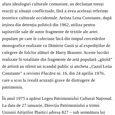
afara ideologiei culturale comuniste, au declanșat totuși
reacții și situații conflictuale, fără a avea aceleași referințe
teoretice culturale occidentale. Artista Lena Constante, după
ieșirea din detenția politică din 1962, utiliza pentru
tapiseriile sale de autor fragmente de textile ale artei
populare pe care le colectase încă din timpul cercetărilor
monografice realizate cu Dimitrie Gusti și al expedițiilor de
culegere de folclor alături de Harry Brauner. Aceste lucrări
realizate în totalitate din fragmente de artă populară „găsită”
de artistă au stîrnit un scandal public și ancheta „Cazul Lena
Constante” a revistei
Flacăra
nr. 16, din 24 aprilie 1976,
care a scos la iveală acuzații grave de distrugere de
patrimoniu.
În anul 1975 a apărut Legea Patrimoniului Cultural Național.
La data de 27 ianuarie, Direcția Patrimoniului a trimis
Uniunii Artiștilor Plastici adresa 827 – sub semnătura lui