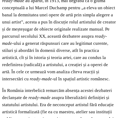
ready-made
au apărut, în 1913, mai degrabă ca o glumă
conceptuală a lui Marcel Duchamp pentru „a eleva un obiect
banal la demnitatea unei opere de artă prin simpla alegere a
unui artist”, acesta a pus în discuție rolul artistului de creator
și de meșteșugar de obiecte originale realizate manual. Pe
parcursul secolului XX, această dezbatere asupra
ready-
made
-ului a generat răspunsuri care au legitimat curente,
stiluri și abordări în domenii diverse, atît în practica
artistică, cît și în istoria și teoria artei, care au condus la
redefinirea (radicală) a artistului, a creației și a operei de
artă. În cele ce urmează vom analiza cîteva reacții și
intersectări cu
ready-made
-ul în spațiul artistic românesc.
În România interbelică remarcăm absența acestei dezbateri
declanșate de
ready-made
asupra liberalizării definiției și
statutului artistului. Era de neconceput artistul fără educație
artistică formalizată (fie ea cu maestru, atelier sau instituții