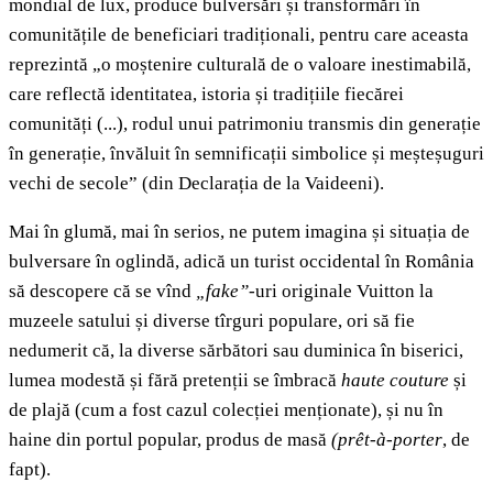
mondial de lux, produce bulversări și transformări în
comunitățile de beneficiari tradiționali, pentru care aceasta
reprezintă „o moștenire culturală de o valoare inestimabilă,
care reflectă identitatea, istoria și tradițiile fiecărei
comunități (...), rodul unui patrimoniu transmis din generație
în generație, învăluit în semnificații simbolice și meșteșuguri
vechi de secole” (din Declarația de la Vaideeni).
Mai în glumă, mai în serios, ne putem imagina și situația de
bulversare în oglindă, adică un turist occidental în România
să descopere că se vînd
„fake”-
uri originale Vuitton la
muzeele satului și diverse tîrguri populare, ori să fie
nedumerit că, la diverse sărbători sau duminica în biserici,
lumea modestă și fără pretenții se îmbracă
haute couture
și
de plajă (cum a fost cazul colecției menționate), și nu în
haine din portul popular, produs de masă
(prêt-à-porter
, de
fapt).