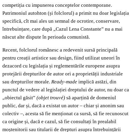
competiția cu impunerea conceptelor contemporane.
Patrimoniul autohton (și folclorul) a primit nu doar legislația
specifică, cît mai ales un semnal de ocrotire, conservare,
întrebuințare, care după „Cazul Lena Constante” nu a mai
născut alte dispute în perioada comunistă.
Recent, folclorul românesc a redevenit sursă principală
pentru creații artistice sau design, fiind utilizat uneori în
dezacord cu legislația și reglementările europene asupra
protejării drepturilor de autor ori a proprietății industriale
sau drepturilor morale.
Ready-made
implică astăzi, din
punctul de vedere al legislației dreptului de autor, nu doar ca
„obiectul găsit”
(objet trouvé)
să aparțină de domeniul
public, dar și, dacă a existat un autor – chiar și anonim sau
colectiv –, acesta să fie menționat ca sursă, să fie recunoscut
ca origine și, dacă e cazul, să fie consultați în prealabil
moștenitorii sau titularii de drepturi asupra întrebuințării