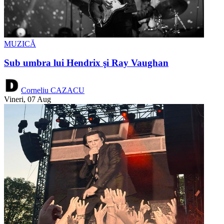
MUZICĂ
Sub umbra lui Hendrix şi Ray Vaughan
Corneliu CAZACU
Vineri, 07 Aug