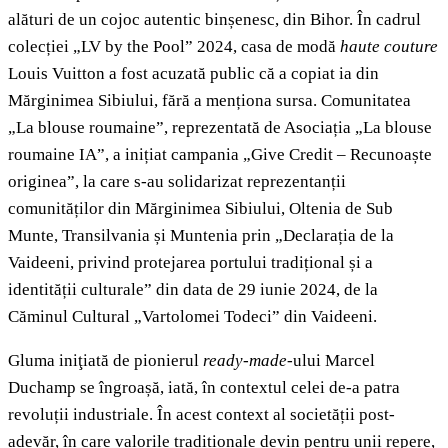
alături de un cojoc autentic binșenesc, din Bihor. În cadrul
colecției „LV by the Pool” 2024, casa de modă
haute couture
Louis Vuitton a fost acuzată public că a copiat ia din
Mărginimea Sibiului, fără a menționa sursa. Comunitatea
„La blouse roumaine”, reprezentată de Asociația „La blouse
roumaine IA”, a inițiat campania „Give Credit – Recunoaște
originea”, la care s-au solidarizat reprezentanții
comunităților din Mărginimea Sibiului, Oltenia de Sub
Munte, Transilvania și Muntenia prin „Declarația de la
Vaideeni, privind protejarea portului tradițional și a
identității culturale” din data de 29 iunie 2024, de la
Căminul Cultural „Vartolomei Todeci” din Vaideeni.
Gluma iniţiată de pionierul
ready-made-
ului Marcel
Duchamp se îngroașă, iată, în contextul celei de-a patra
revoluții industriale. În acest context al societății post-
adevăr, în care valorile tradiționale devin pentru unii repere,