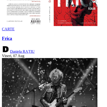
CARTE
Frica
Daniela RAȚIU
Vineri, 07 Aug