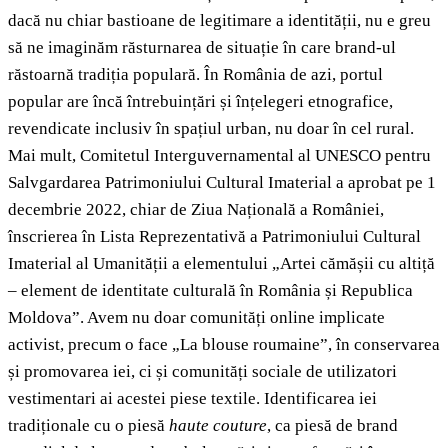
dacă nu chiar bastioane de legitimare a identității, nu e greu
să ne imaginăm răsturnarea de situație în care brand-ul
răstoarnă tradiția populară. În România de azi, portul
popular are încă întrebuințări și înțelegeri etnografice,
revendicate inclusiv în spațiul urban, nu doar în cel rural.
Mai mult, Comitetul Interguvernamental al UNESCO pentru
Salvgardarea Patrimoniului Cultural Imaterial a aprobat pe 1
decembrie 2022, chiar de Ziua Națională a României,
înscrierea în Lista Reprezentativă a Patrimoniului Cultural
Imaterial al Umanității a elementului „Artei cămășii cu altiță
– element de identitate culturală în România și Republica
Moldova”. Avem nu doar comunități online implicate
activist, precum o face „La blouse roumaine”, în conservarea
și promovarea iei, ci și comunități sociale de utilizatori
vestimentari ai acestei piese textile. Identificarea iei
tradiționale cu o piesă
haute couture
, ca piesă de brand