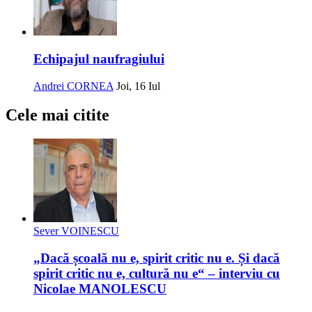
Echipajul naufragiului
Andrei CORNEA
Joi, 16 Iul
Cele mai citite
Sever VOINESCU
„Dacă școală nu e, spirit critic nu e. Și dacă
spirit critic nu e, cultură nu e“ – interviu cu
Nicolae MANOLESCU