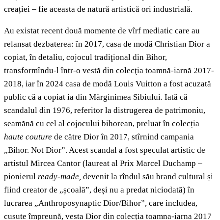
creației – fie aceasta de natură artistică ori industrială.
Au existat recent două momente de vîrf mediatic care au
relansat dezbaterea: în 2017, casa de modă Christian Dior a
copiat, în detaliu, cojocul tradiţional din Bihor,
transformîndu-l într-o vestă din colecţia toamnă-iarnă 2017-
2018, iar în 2024 casa de modă Louis Vuitton a fost acuzată
public că a copiat ia din Mărginimea Sibiului. Iată că
scandalul din 1976, referitor la distrugerea de patrimoniu,
seamănă cu cel al cojocului bihorean, preluat în colecția
haute couture
de către Dior în 2017, stîrnind campania
„Bihor. Not Dior”. Acest scandal a fost speculat artistic de
artistul Mircea Cantor (laureat al Prix Marcel Duchamp –
pionierul
ready-made,
devenit la rîndul său brand cultural și
fiind creator de „școală”, deși nu a predat niciodată) în
lucrarea „Anthroposynaptic Dior/Bihor”, care includea,
cusute împreună, vesta Dior din colecția toamna-iarna 2017