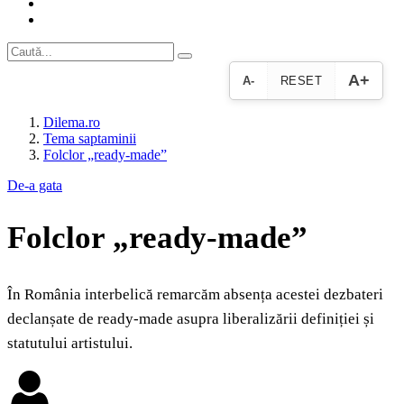
A+
A-
RESET
Dilema.ro
Tema saptaminii
Folclor „ready-made”
De-a gata
Folclor „ready-made”
În România interbelică remarcăm absența acestei dezbateri
declanșate de ready-made asupra liberalizării definiției și
statutului artistului.