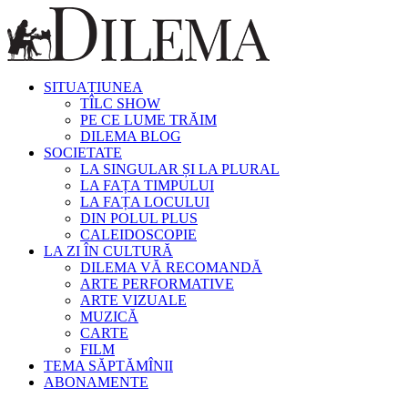
SITUAȚIUNEA
TÎLC SHOW
PE CE LUME TRĂIM
DILEMA BLOG
SOCIETATE
LA SINGULAR ȘI LA PLURAL
LA FAȚA TIMPULUI
LA FAȚA LOCULUI
DIN POLUL PLUS
CALEIDOSCOPIE
LA ZI ÎN CULTURĂ
DILEMA VĂ RECOMANDĂ
ARTE PERFORMATIVE
ARTE VIZUALE
MUZICĂ
CARTE
FILM
TEMA SĂPTĂMÎNII
ABONAMENTE