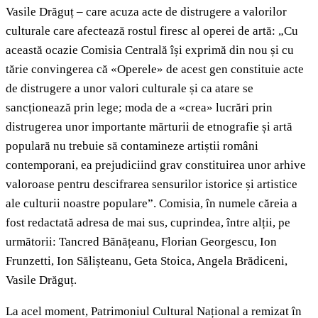
Vasile Drăguț – care acuza acte de distrugere a valorilor
culturale care afectează rostul firesc al operei de artă: „Cu
această ocazie Comisia Centrală își exprimă din nou și cu
tărie convingerea că «Operele» de acest gen constituie acte
de distrugere a unor valori culturale și ca atare se
sancționează prin lege; moda de a «crea» lucrări prin
distrugerea unor importante mărturii de etnografie și artă
populară nu trebuie să contamineze artiștii români
contemporani, ea prejudiciind grav constituirea unor arhive
valoroase pentru descifrarea sensurilor istorice și artistice
ale culturii noastre populare”. Comisia, în numele căreia a
fost redactată adresa de mai sus, cuprindea, între alții, pe
următorii: Tancred Bănățeanu, Florian Georgescu, Ion
Frunzetti, Ion Sălișteanu, Geta Stoica, Angela Brădiceni,
Vasile Drăguț.
La acel moment, Patrimoniul Cultural Național a remizat în