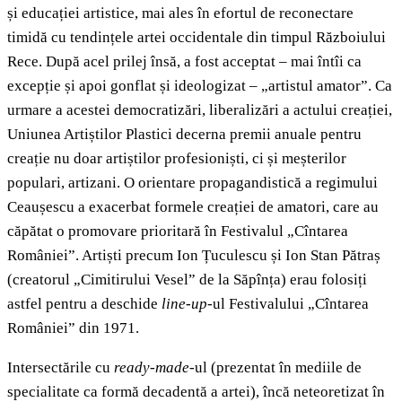
și educației artistice, mai ales în efortul de reconectare
timidă cu tendințele artei occidentale din timpul Războiului
Rece. După acel prilej însă, a fost acceptat – mai întîi ca
excepție și apoi gonflat și ideologizat – „artistul amator”. Ca
urmare a acestei democratizări, liberalizări a actului creației,
Uniunea Artiștilor Plastici decerna premii anuale pentru
creație nu doar artiștilor profesioniști, ci și meșterilor
populari, artizani. O orientare propagandistică a regimului
Ceaușescu a exacerbat formele creației de amatori, care au
căpătat o promovare prioritară în Festivalul „Cîntarea
României”. Artiști precum Ion Țuculescu și Ion Stan Pătraș
(creatorul „Cimitirului Vesel” de la Săpînța) erau folosiți
astfel pentru a deschide
line-up
-ul Festivalului „Cîntarea
României” din 1971.
Intersectările cu
ready-made
-ul (prezentat în mediile de
specialitate ca formă decadentă a artei), încă neteoretizat în