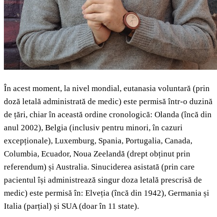
În acest moment, la nivel mondial, eutanasia voluntară (prin
doză letală administrată de medic) este permisă într-o duzină
de țări, chiar în această ordine cronologică: Olanda (încă din
anul 2002), Belgia (inclusiv pentru minori, în cazuri
excepționale), Luxemburg, Spania, Portugalia, Canada,
Columbia, Ecuador, Noua Zeelandă (drept obținut prin
referendum) și Australia. Sinuciderea asistată (prin care
pacientul își administrează singur doza letală prescrisă de
medic) este permisă în: Elveția (încă din 1942), Germania și
Italia (parțial) și SUA (doar în 11 state).