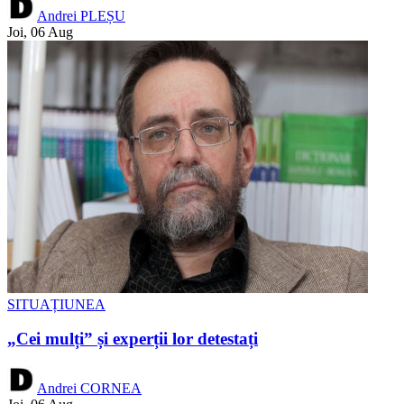
Andrei PLEȘU
Joi, 06 Aug
SITUAȚIUNEA
„Cei mulți” și experții lor detestați
Andrei CORNEA