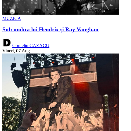
MUZICĂ
Sub umbra lui Hendrix şi Ray Vaughan
Corneliu CAZACU
Vineri, 07 Aug