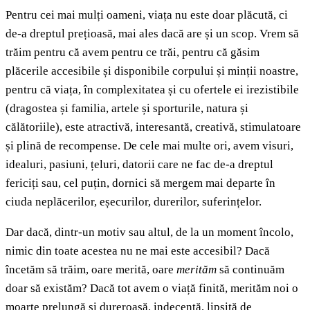
Pentru cei mai mulți oameni, viața nu este doar plăcută, ci
de-a dreptul prețioasă, mai ales dacă are și un scop. Vrem să
trăim pentru că avem pentru ce trăi, pentru că găsim
plăcerile accesibile și disponibile corpului și minții noastre,
pentru că viața, în complexitatea și cu ofertele ei irezistibile
(dragostea și familia, artele și sporturile, natura și
călătoriile), este atractivă, interesantă, creativă, stimulatoare
și plină de recompense. De cele mai multe ori, avem visuri,
idealuri, pasiuni, țeluri, datorii care ne fac de-a dreptul
fericiți sau, cel puțin, dornici să mergem mai departe în
ciuda neplăcerilor, eșecurilor, durerilor, suferințelor.
Dar dacă, dintr-un motiv sau altul, de la un moment încolo,
nimic din toate acestea nu ne mai este accesibil? Dacă
încetăm să trăim, oare merită, oare
merităm
să continuăm
doar să existăm? Dacă tot avem o viață finită, merităm noi o
moarte prelungă și dureroasă, indecentă, lipsită de