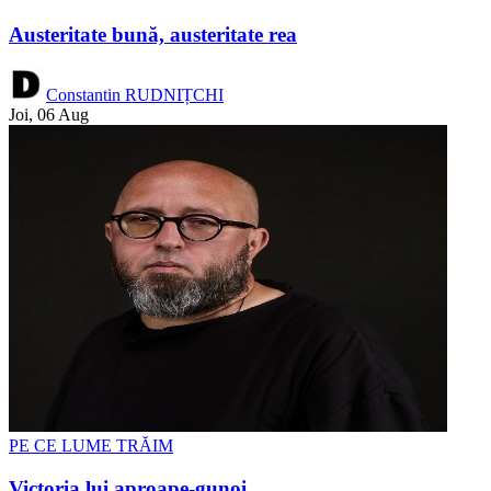
Austeritate bună, austeritate rea
Constantin RUDNIȚCHI
Joi, 06 Aug
PE CE LUME TRĂIM
Victoria lui aproape-gunoi