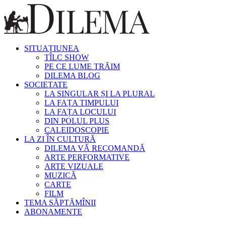
SITUAȚIUNEA
TÎLC SHOW
PE CE LUME TRĂIM
DILEMA BLOG
SOCIETATE
LA SINGULAR ȘI LA PLURAL
LA FAȚA TIMPULUI
LA FAȚA LOCULUI
DIN POLUL PLUS
CALEIDOSCOPIE
LA ZI ÎN CULTURĂ
DILEMA VĂ RECOMANDĂ
ARTE PERFORMATIVE
ARTE VIZUALE
MUZICĂ
CARTE
FILM
TEMA SĂPTĂMÎNII
ABONAMENTE