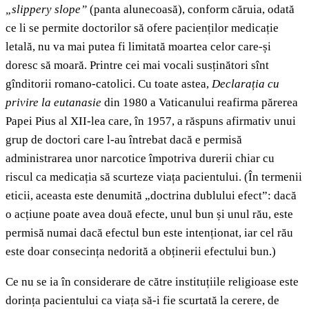
„slippery slope”
(panta alunecoasă), conform căruia, odată
ce li se permite doctorilor să ofere pacienților medicație
letală, nu va mai putea fi limitată moartea celor care-și
doresc să moară. Printre cei mai vocali susținători sînt
gînditorii romano-catolici. Cu toate astea,
Declarația cu
privire la eutanasie
din 1980 a Vaticanului reafirma părerea
Papei Pius al XII-lea care, în 1957, a răspuns afirmativ unui
grup de doctori care l-au întrebat dacă e permisă
administrarea unor narcotice împotriva durerii chiar cu
riscul ca medicația să scurteze viața pacientului. (În termenii
eticii, aceasta este denumită „doctrina dublului efect”: dacă
o acțiune poate avea două efecte, unul bun și unul rău, este
permisă numai dacă efectul bun este intenționat, iar cel rău
este doar consecința nedorită a obținerii efectului bun.)
Ce nu se ia în considerare de către instituțiile religioase este
dorința pacientului ca viața să-i fie scurtată la cerere, de