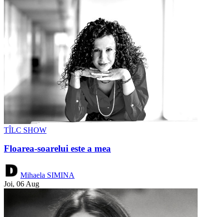
TÎLC SHOW
Floarea-soarelui este a mea
Mihaela SIMINA
Joi, 06 Aug