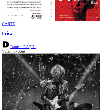
CARTE
Frica
Daniela RAȚIU
Vineri, 07 Aug