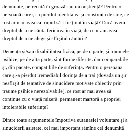
demnitate, petrecută în groază sau inconștiență? Pentru o
persoană care și-a pierdut identitatea și conștiința de sine, ce
rost ar mai avea ca trupul să-i fie ținut în viață? Dacă avem
dreptul de a ne căuta fericirea în viață, de ce n-am avea
dreptul de a ne alege și sfîrșitul căutării?
Demența și/sau dizabilitatea fizică, pe de o parte, și traumele
psihice, pe de altă parte, sînt forme diferite, dar comparabile
și, din păcate, compatibile de suferință.
Pentru o persoană
care și-a pierdut iremediabil dorința de a trăi (dovadă un șir
nesfîrșit de tentative de sinucidere motivate obiectiv prin
traume psihice nerezolvabile), ce rost ar mai avea să
continue cu o viață mizeră, permanent martoră a propriei
intolerabile suferințe?
Dintre toate argumentele împotriva eutanasiei voluntare și a
sinuciderii asistate, cel mai important rămîne cel denumită