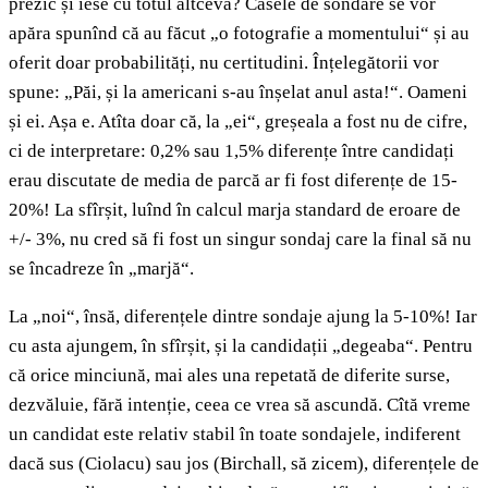
prezic și iese cu totul altceva? Casele de sondare se vor
apăra spunînd că au făcut „o fotografie a momentului“ și au
oferit doar probabilități, nu certitudini. Înțelegătorii vor
spune: „Păi, și la americani s-au înșelat anul asta!“. Oameni
și ei. Așa e. Atîta doar că, la „ei“, greșeala a fost nu de cifre,
ci de interpretare: 0,2% sau 1,5% diferențe între candidați
erau discutate de media de parcă ar fi fost diferențe de 15-
20%! La sfîrșit, luînd în calcul marja standard de eroare de
+/- 3%, nu cred să fi fost un singur sondaj care la final să nu
se încadreze în „marjă“.
La „noi“, însă, diferențele dintre sondaje ajung la 5-10%! Iar
cu asta ajungem, în sfîrșit, și la candidații „degeaba“. Pentru
că orice minciună, mai ales una repetată de diferite surse,
dezvăluie, fără intenție, ceea ce vrea să ascundă. Cîtă vreme
un candidat este relativ stabil în toate sondajele, indiferent
dacă sus (Ciolacu) sau jos (Birchall, să zicem), diferențele de