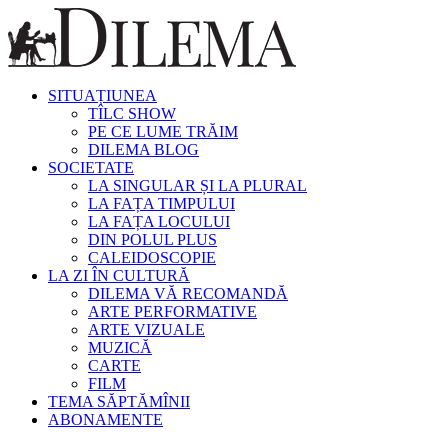
SITUAȚIUNEA
TÎLC SHOW
PE CE LUME TRĂIM
DILEMA BLOG
SOCIETATE
LA SINGULAR ȘI LA PLURAL
LA FAȚA TIMPULUI
LA FAȚA LOCULUI
DIN POLUL PLUS
CALEIDOSCOPIE
LA ZI ÎN CULTURĂ
DILEMA VĂ RECOMANDĂ
ARTE PERFORMATIVE
ARTE VIZUALE
MUZICĂ
CARTE
FILM
TEMA SĂPTĂMÎNII
ABONAMENTE