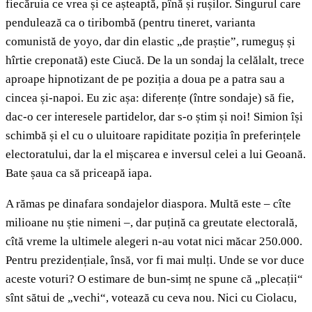
fiecăruia ce vrea și ce așteaptă, pînă și rușilor. Singurul care
pendulează ca o tiribombă (pentru tineret, varianta
comunistă de yoyo, dar din elastic „de praștie”, rumeguș și
hîrtie creponată) este Ciucă. De la un sondaj la celălalt, trece
aproape hipnotizant de pe poziția a doua pe a patra sau a
cincea și-napoi. Eu zic așa: diferențe (între sondaje) să fie,
dac-o cer interesele partidelor, dar s-o știm și noi! Simion își
schimbă și el cu o uluitoare rapiditate poziția în preferințele
electoratului, dar la el mișcarea e inversul celei a lui Geoană.
Bate șaua ca să priceapă iapa.
A rămas pe dinafara sondajelor diaspora. Multă este – cîte
milioane nu știe nimeni –, dar puțină ca greutate electorală,
cîtă vreme la ultimele alegeri n-au votat nici măcar 250.000.
Pentru prezidențiale, însă, vor fi mai mulți. Unde se vor duce
aceste voturi? O estimare de bun-simț ne spune că „plecații“
sînt sătui de „vechi“, votează cu ceva nou. Nici cu Ciolacu,