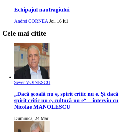
Echipajul naufragiului
Andrei CORNEA
Joi, 16 Iul
Cele mai citite
Sever VOINESCU
„Dacă școală nu e, spirit critic nu e. Și dacă
spirit critic nu e, cultură nu e“ – interviu cu
Nicolae MANOLESCU
Duminica, 24 Mar