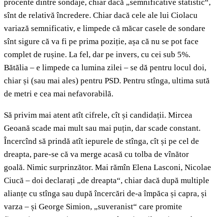
procente dintre sondaje, chiar dacă „semnificative statistic“,
sînt de relativă încredere. Chiar dacă cele ale lui Ciolacu
variază semnificativ, e limpede că măcar casele de sondare
sînt sigure că va fi pe prima poziție, așa că nu se pot face
complet de rușine. La fel, dar pe invers, cu cei sub 5%.
Bătălia – e limpede ca lumina zilei – se dă pentru locul doi,
chiar și (sau mai ales) pentru PSD. Pentru stînga, ultima sută
de metri e cea mai nefavorabilă.
Să privim mai atent atît cifrele, cît și candidații. Mircea
Geoană scade mai mult sau mai puțin, dar scade constant.
Încercînd să prindă atît iepurele de stînga, cît și pe cel de
dreapta, pare-se că va merge acasă cu tolba de vînător
goală. Nimic surprinzător. Mai rămîn Elena Lasconi, Nicolae
Ciucă – doi declarați „de dreapta“, chiar dacă după multiple
alianțe cu stînga sau după încercări de-a împăca și capra, și
varza – și George Simion, „suveranist“ care promite