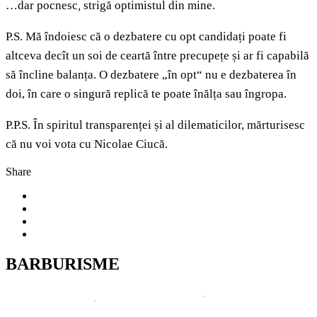
…dar pocnesc
,
strigă optimistul din mine.
P.S. Mă îndoiesc că o dezbatere cu opt candidați poate fi
altceva decît un soi de ceartă între precupețe și ar fi capabilă
să încline balanța. O dezbatere „în opt“ nu e dezbaterea în
doi, în care o singură replică te poate înălța sau îngropa.
P.P.S. În spiritul transparenței și al dilematicilor, mărturisesc
că nu voi vota cu Nicolae Ciucă.
Share
BARBURISME