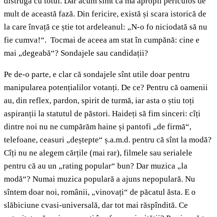
distrugă cu totul. Dar acum simt că mă apropii periculos de
mult de această fază. Din fericire, există și scara istorică de
la care învață ce știe tot ardeleanul: „N-o fo niciodată să nu
fie cumva!“. Tocmai de aceea am stat în cumpănă: cine e
mai „degeabă“? Sondajele sau candidații?
Pe de-o parte, e clar că sondajele sînt utile doar pentru
manipularea potențialilor votanți. De ce? Pentru că oamenii
au, din reflex, pardon, spirit de turmă, iar asta o știu toți
aspiranții la statutul de păstori. Haideți să fim sinceri: cîți
dintre noi nu ne cumpărăm haine și pantofi „de firmă“,
telefoane, ceasuri „deștepte“ ș.a.m.d. pentru că sînt la modă?
Cîți nu ne alegem cărțile (mai rar), filmele sau serialele
pentru că au un „rating popular“ bun? Dar muzica „la
modă“? Numai muzica populară a ajuns nepopulară. Nu
sîntem doar noi, românii, „vinovați“ de păcatul ăsta. E o
slăbiciune cvasi-universală, dar tot mai răspîndită. Ce