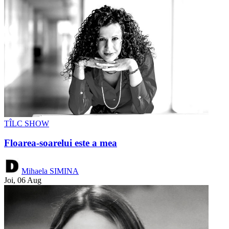
TÎLC SHOW
Floarea-soarelui este a mea
Mihaela SIMINA
Joi, 06 Aug