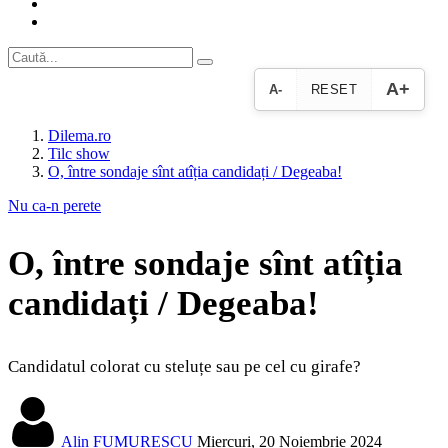
A+
A-
RESET
Dilema.ro
Tilc show
O, între sondaje sînt atîția candidați / Degeaba!
Nu ca-n perete
O, între sondaje sînt atîția
candidați / Degeaba!
Candidatul colorat cu steluțe sau pe cel cu girafe?
Alin FUMURESCU
Miercuri, 20 Noiembrie 2024