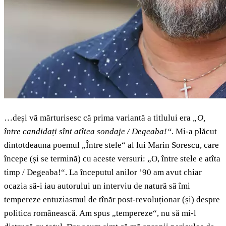
…deși vă mărturisesc că prima variantă a titlului era
„O,
între candidați sînt atîtea sondaje / Degeaba!“
. Mi-a plăcut
dintotdeauna poemul „Între stele“ al lui Marin Sorescu, care
începe (și se termină) cu aceste versuri: „O, între stele e atîta
timp / Degeaba!“. La începutul anilor ’90 am avut chiar
ocazia să-i iau autorului un interviu de natură să îmi
tempereze entuziasmul de tînăr post-revoluționar (și) despre
politica românească. Am spus „tempereze“, nu să mi-l