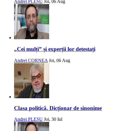
Andrei PLEȘU
Joi, 06 Aug
„Cei mulți” și experții lor detestați
Andrei CORNEA
Joi, 06 Aug
Clasa politică. Dicționar de sinonime
Andrei PLEȘU
Joi, 30 Iul