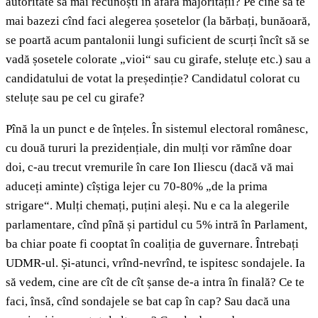
autoritate să mai recunoști în afara majorității? Pe cine să te
mai bazezi cînd faci alegerea șosetelor (la bărbați, bunăoară,
se poartă acum pantalonii lungi suficient de scurți încît să se
vadă șosetele colorate „vioi“ sau cu girafe, steluțe etc.) sau a
candidatului de votat la președinție? Candidatul colorat cu
steluțe sau pe cel cu girafe?
Pînă la un punct e de înțeles. În sistemul electoral românesc,
cu două tururi la prezidențiale, din mulți vor rămîne doar
doi, c-au trecut vremurile în care Ion Iliescu (dacă vă mai
aduceți aminte) cîștiga lejer cu 70-80% „de la prima
strigare“. Mulți chemați, puțini aleși. Nu e ca la alegerile
parlamentare, cînd pînă și partidul cu 5% intră în Parlament,
ba chiar poate fi cooptat în coaliția de guvernare. Întrebați
UDMR-ul. Și-atunci, vrînd-nevrînd, te ispitesc sondajele. Ia
să vedem, cine are cît de cît șanse de-a intra în finală? Ce te
faci, însă, cînd sondajele se bat cap în cap? Sau dacă una