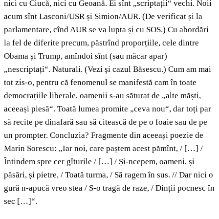
nici cu Ciucă, nici cu Geoană. Ei sînt „scriptații“ vechi. Noii
acum sînt Lasconi/USR și Simion/AUR. (De verificat și la
parlamentare, cînd AUR se va lupta și cu SOS.) Cu abordări
la fel de diferite precum, păstrînd proporțiile, cele dintre
Obama și Trump, amîndoi sînt (sau măcar apar)
„nescriptați“. Naturali. (Vezi și cazul Băsescu.) Cum am mai
tot zis-o, pentru că fenomenul se manifestă cam în toate
democrațiile liberale, oamenii s-au săturat de „alte măști,
aceeași piesă“. Toată lumea promite „ceva nou“, dar toți par
să recite pe dinafară sau să citească de pe o foaie sau de pe
un prompter. Concluzia? Fragmente din aceeași poezie de
Marin Sorescu: „Iar noi, care paștem acest pămînt, / […] /
Întindem spre cer gîturile / […] / Și-ncepem, oameni, și
păsări, și pietre, / Toată turma, / Să ragem în sus. // Dar nici o
gură n-apucă vreo stea / S-o tragă de raze, / Dinții pocnesc în
sec […]“.