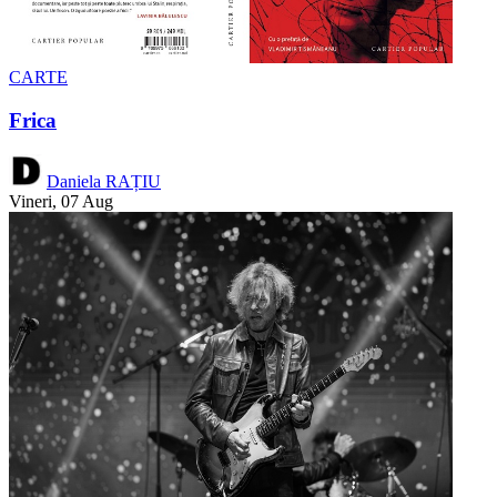
CARTE
Frica
Daniela RAȚIU
Vineri, 07 Aug