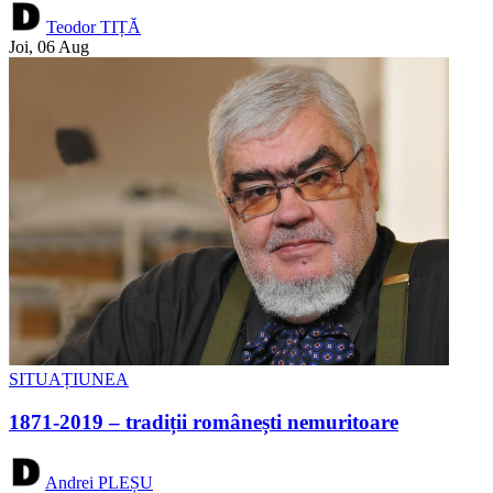
Teodor TIȚĂ
Joi, 06 Aug
SITUAȚIUNEA
1871-2019 – tradiții românești nemuritoare
Andrei PLEȘU