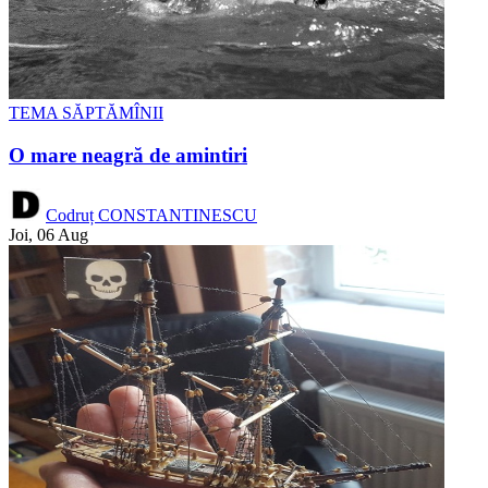
TEMA SĂPTĂMÎNII
O mare neagră de amintiri
Codruț CONSTANTINESCU
Joi, 06 Aug