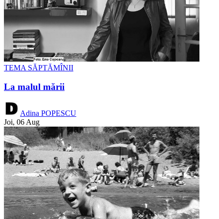
TEMA SĂPTĂMÎNII
La malul mării
Adina POPESCU
Joi, 06 Aug