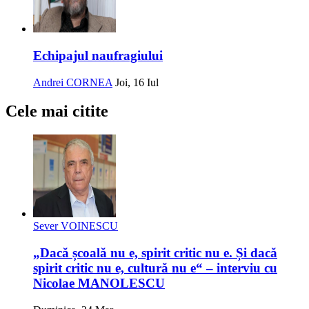
Echipajul naufragiului
Andrei CORNEA
Joi, 16 Iul
Cele mai citite
Sever VOINESCU
„Dacă școală nu e, spirit critic nu e. Și dacă
spirit critic nu e, cultură nu e“ – interviu cu
Nicolae MANOLESCU