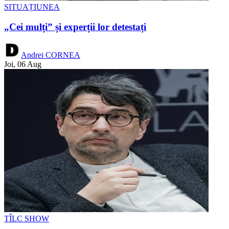
SITUAȚIUNEA
„Cei mulți” și experții lor detestați
Andrei CORNEA
Joi, 06 Aug
TÎLC SHOW