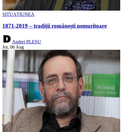
SITUAȚIUNEA
1871-2019 – tradiții românești nemuritoare
Andrei PLEȘU
Joi, 06 Aug