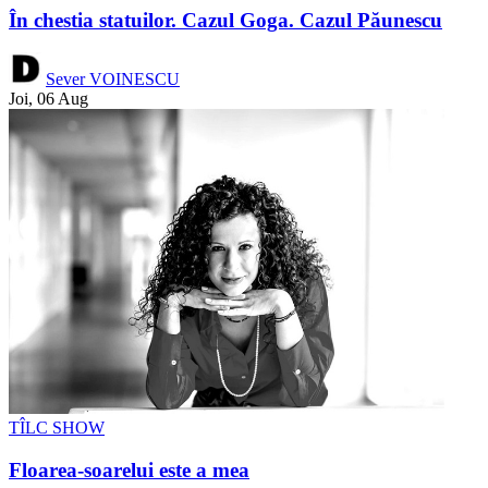
În chestia statuilor. Cazul Goga. Cazul Păunescu
Sever VOINESCU
Joi, 06 Aug
TÎLC SHOW
Floarea-soarelui este a mea