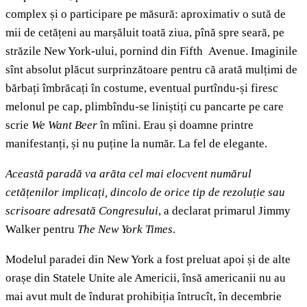
complex și o participare pe măsură: aproximativ o sută de
mii de cetățeni au marșăluit toată ziua, pînă spre seară, pe
străzile New York-ului, pornind din Fifth Avenue. Imaginile
sînt absolut plăcut surprinzătoare pentru că arată mulțimi de
bărbați îmbrăcați în costume, eventual purtîndu-și firesc
melonul pe cap, plimbîndu-se liniștiți cu pancarte pe care
scrie
We Want Beer
în mîini. Erau și doamne printre
manifestanți, și nu puține la număr. La fel de elegante.
Această paradă va arăta cel mai elocvent numărul
cetățenilor implicați, dincolo de orice tip de rezoluție sau
scrisoare adresată Congresului
, a declarat primarul Jimmy
Walker pentru
The New York Times
.
Modelul paradei din New York a fost preluat apoi și de alte
orașe din Statele Unite ale Americii, însă americanii nu au
mai avut mult de îndurat prohibiția întrucît, în decembrie