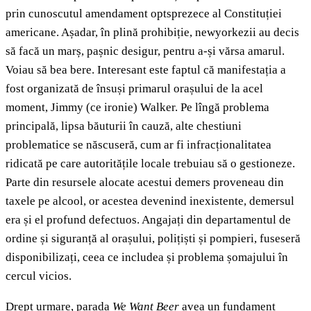
prin cunoscutul amendament optsprezece al Constituției
americane. Așadar, în plină prohibiție, newyorkezii au decis
să facă un marș, pașnic desigur, pentru a-și vărsa amarul.
Voiau să bea bere. Interesant este faptul că manifestația a
fost organizată de însuși primarul orașului de la acel
moment, Jimmy (ce ironie) Walker. Pe lîngă problema
principală, lipsa băuturii în cauză, alte chestiuni
problematice se născuseră, cum ar fi infracționalitatea
ridicată pe care autoritățile locale trebuiau să o gestioneze.
Parte din resursele alocate acestui demers proveneau din
taxele pe alcool, or acestea devenind inexistente, demersul
era și el profund defectuos. Angajați din departamentul de
ordine și siguranță al orașului, polițiști și pompieri, fuseseră
disponibilizați, ceea ce includea și problema șomajului în
cercul vicios.
Drept urmare, parada
We Want Beer
avea un fundament