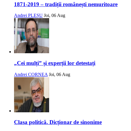
1871-2019 – tradiții românești nemuritoare
Andrei PLEȘU
Joi, 06 Aug
„Cei mulți” și experții lor detestați
Andrei CORNEA
Joi, 06 Aug
Clasa politică. Dicționar de sinonime