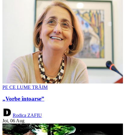
PE CE LUME TRĂIM
„Vorbe întoarse”
Rodica ZAFIU
Joi, 06 Aug