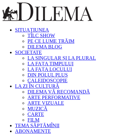
SITUAȚIUNEA
TÎLC SHOW
PE CE LUME TRĂIM
DILEMA BLOG
SOCIETATE
LA SINGULAR ȘI LA PLURAL
LA FAȚA TIMPULUI
LA FAȚA LOCULUI
DIN POLUL PLUS
CALEIDOSCOPIE
LA ZI ÎN CULTURĂ
DILEMA VĂ RECOMANDĂ
ARTE PERFORMATIVE
ARTE VIZUALE
MUZICĂ
CARTE
FILM
TEMA SĂPTĂMÎNII
ABONAMENTE