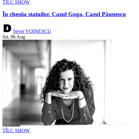
TÎLC SHOW
În chestia statuilor. Cazul Goga. Cazul Păunescu
Sever VOINESCU
Joi, 06 Aug
TÎLC SHOW