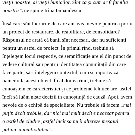
vieții noastre, ai vieții bunicilor. Sînt ca și cum ar fi familia
noastră”
, ne spune Irina Iamandescu.
Însă care sînt lucrurile de care am avea nevoie pentru a porni
un proiect de restaurare, de reabilitare, de consolidare?
Răspunsul ne arată că banii sînt necesari, dar nu suficienți
pentru un astfel de proiect. În primul rînd, trebuie să
înțelegem locul respectiv, ce semnificație are el din punct de
vedere cultural sau pentru identitatea comunității din care
face parte, să-i înțelegem contextul, cum se raportează
oamenii la acest obiect. În al doilea rînd, trebuie să
cunoaștem ce caracteristici și ce probleme tehnice are, astfel
încît să luăm niște decizii în cunoștință de cauză. Apoi, avem
nevoie de o echipă de specialitate. Nu trebuie să facem
„mai
puțin decît trebuie, dar nici mai mult decît e necesar pentru
o astfel de clădire, astfel încît să nu îi altereze mesajul,
patina, autenticitatea”
.