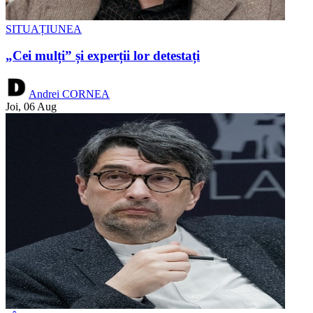
SITUAȚIUNEA
„Cei mulți” și experții lor detestați
Andrei CORNEA
Joi, 06 Aug