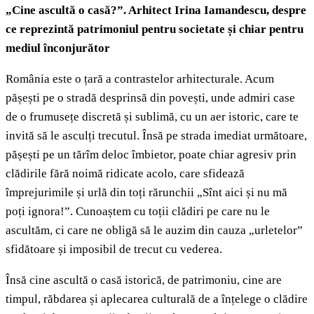
„Cine ascultă o casă?”. Arhitect Irina Iamandescu, despre
ce reprezintă patrimoniul pentru societate și chiar pentru
mediul înconjurător
România este o țară a contrastelor arhitecturale. Acum
pășești pe o stradă desprinsă din povești, unde admiri case
de o frumusețe discretă și sublimă, cu un aer istoric, care te
invită să le asculți trecutul. Însă pe strada imediat următoare,
pășești pe un tărîm deloc îmbietor, poate chiar agresiv prin
clădirile fără noimă ridicate acolo, care sfidează
împrejurimile și urlă din toți rărunchii „Sînt aici și nu mă
poți ignora!”. Cunoaștem cu toții clădiri pe care nu le
ascultăm, ci care ne obligă să le auzim din cauza „urletelor”
sfidătoare și imposibil de trecut cu vederea.
Însă cine ascultă o casă istorică, de patrimoniu, cine are
timpul, răbdarea și aplecarea culturală de a înțelege o clădire