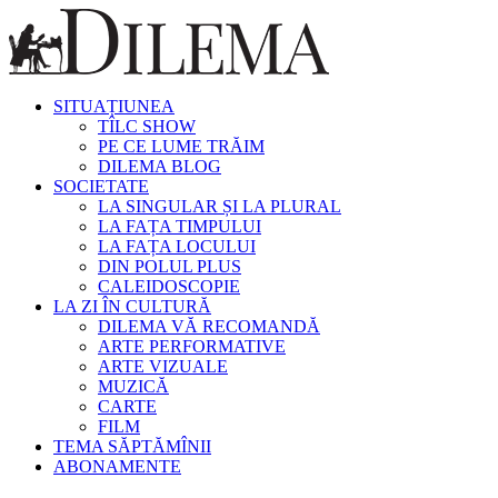
SITUAȚIUNEA
TÎLC SHOW
PE CE LUME TRĂIM
DILEMA BLOG
SOCIETATE
LA SINGULAR ȘI LA PLURAL
LA FAȚA TIMPULUI
LA FAȚA LOCULUI
DIN POLUL PLUS
CALEIDOSCOPIE
LA ZI ÎN CULTURĂ
DILEMA VĂ RECOMANDĂ
ARTE PERFORMATIVE
ARTE VIZUALE
MUZICĂ
CARTE
FILM
TEMA SĂPTĂMÎNII
ABONAMENTE