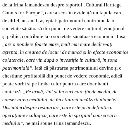
de la Irina Iamandescu despre raportul „Cultural Heritage
Counts for Europe”, care a scos în evidență un fapt la care,
de altfel, ne-am fi așteptat: patrimoniul contribuie la o
societate sănătoasă din punct de vedere cultural, emoțional
și psihic, contribuie la o societate sănătoasă economic. Însă
„are o pondere foarte mare, mult mai mare decît v-ați
aștepta, în crearea de locuri de muncă și în efecte economice
colaterale, care vin după o investiție în cultură, în zona
patrimonială”
. Iată că păstrarea patrimoniului devine și o
chestiune profitabilă din punct de vedere economic, adică
poate vorbi și pe limba celor pentru care doar banii
contează.
„Pe urmă, sînt și lucruri care țin de mediu, de
conservarea mediului, de încetinirea încălzirii planetei.
Discutăm despre restaurare, care este prin definiție o
operațiune ecologică, care este în sprijinul conservării
mediului”
, ne mai spune Irina Iamandescu.