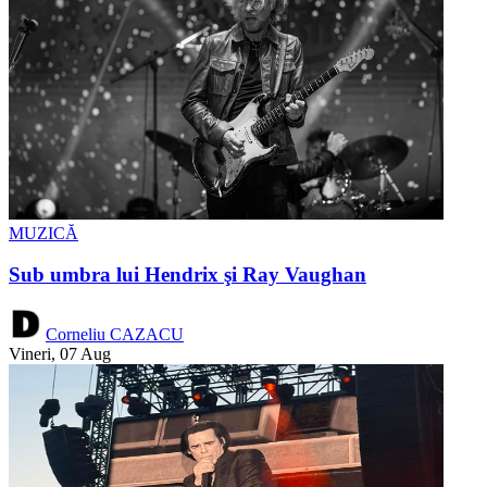
MUZICĂ
Sub umbra lui Hendrix şi Ray Vaughan
Corneliu CAZACU
Vineri, 07 Aug