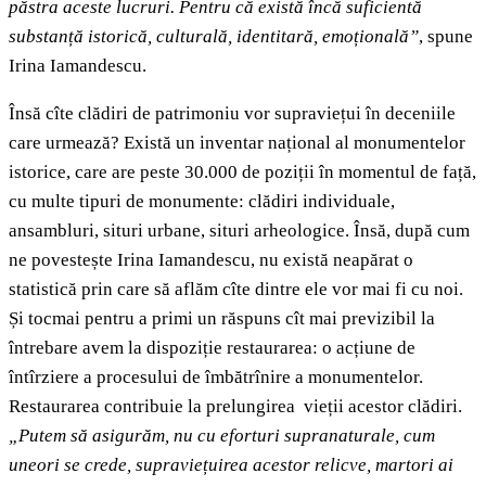
păstra aceste lucruri. Pentru că există încă suficientă
substanță istorică, culturală, identitară, emoțională”
, spune
Irina Iamandescu.
Însă cîte clădiri de patrimoniu vor supraviețui în deceniile
care urmează? Există un inventar național al monumentelor
istorice, care are peste 30.000 de poziții în momentul de față,
cu multe tipuri de monumente: clădiri individuale,
ansambluri, situri urbane, situri arheologice. Însă, după cum
ne povestește Irina Iamandescu, nu există neapărat o
statistică prin care să aflăm cîte dintre ele vor mai fi cu noi.
Și tocmai pentru a primi un răspuns cît mai previzibil la
întrebare avem la dispoziție restaurarea: o acțiune de
întîrziere a procesului de îmbătrînire a monumentelor.
Restaurarea contribuie la prelungirea vieții acestor clădiri.
„Putem să asigurăm, nu cu eforturi supranaturale, cum
uneori se crede, supraviețuirea acestor relicve, martori ai