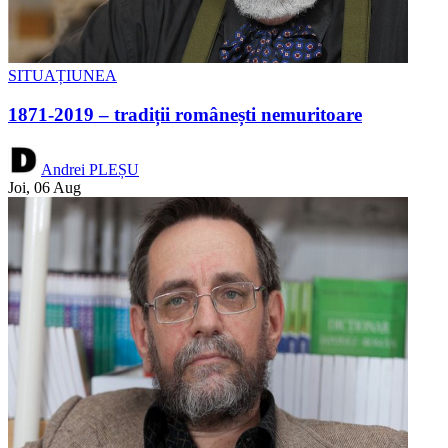
SITUAȚIUNEA
1871-2019 – tradiții românești nemuritoare
Andrei PLEȘU
Joi, 06 Aug