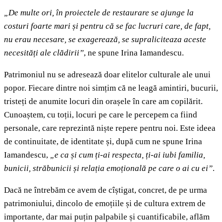
„De multe ori, în proiectele de restaurare se ajunge la
costuri foarte mari și pentru că se fac lucruri care, de fapt,
nu erau necesare, se exagerează, se supraliciteaza aceste
necesități ale clădirii”
, ne spune Irina Iamandescu.
Patrimoniul nu se adresează doar elitelor culturale ale unui
popor. Fiecare dintre noi simțim că ne leagă amintiri, bucurii,
tristeți de anumite locuri din orașele în care am copilărit.
Cunoaștem, cu toții, locuri pe care le percepem ca fiind
personale, care reprezintă niște repere pentru noi. Este ideea
de continuitate, de identitate și, după cum ne spune Irina
Iamandescu,
„e ca și cum ți-ai respecta, ți-ai iubi familia,
bunicii, străbunicii și relația emoțională pe care o ai cu ei”
.
Dacă ne întrebăm ce avem de cîștigat, concret, de pe urma
patrimoniului, dincolo de emoțiile și de cultura extrem de
importante, dar mai puțin palpabile și cuantificabile, aflăm