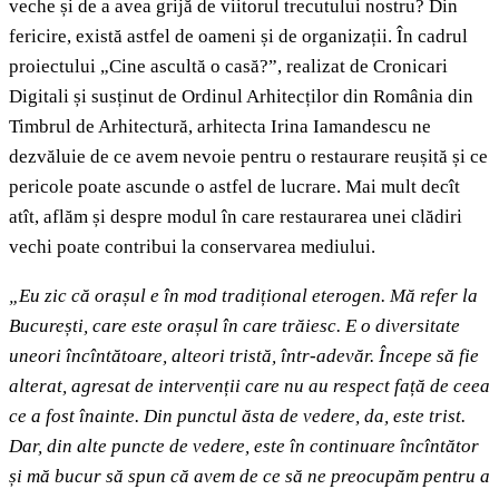
veche și de a avea grijă de viitorul trecutului nostru? Din
fericire, există astfel de oameni și de organizații. În cadrul
proiectului „Cine ascultă o casă?”, realizat de Cronicari
Digitali și susținut de Ordinul Arhitecților din România din
Timbrul de Arhitectură, arhitecta Irina Iamandescu ne
dezvăluie de ce avem nevoie pentru o restaurare reușită și ce
pericole poate ascunde o astfel de lucrare. Mai mult decît
atît, aflăm și despre modul în care restaurarea unei clădiri
vechi poate contribui la conservarea mediului.
„Eu zic că orașul e în mod tradițional eterogen. Mă refer la
București, care este orașul în care trăiesc. E o diversitate
uneori încîntătoare, alteori tristă, într-adevăr. Începe să fie
alterat, agresat de intervenții care nu au respect față de ceea
ce a fost înainte. Din punctul ăsta de vedere, da, este trist.
Dar, din alte puncte de vedere, este în continuare încîntător
și mă bucur să spun că avem de ce să ne preocupăm pentru a