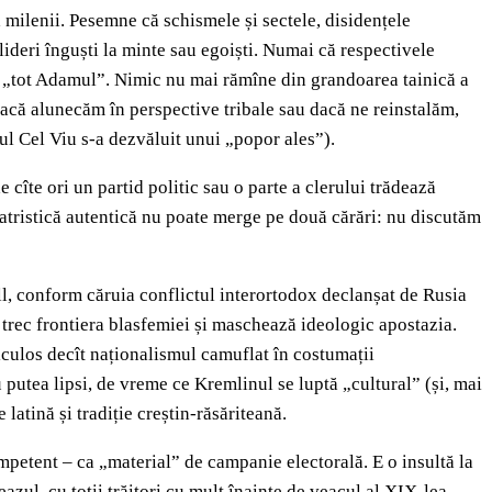
 milenii. Pesemne că schismele și sectele, disidențele
lideri înguști la minte sau egoiști. Numai că respectivele
ru „tot Adamul”. Nimic nu mai rămîne din grandoarea tainică a
, dacă alunecăm în perspective tribale sau dacă ne reinstalăm,
ul Cel Viu s-a dezvăluit unui „popor ales”).
 cîte ori un partid politic sau o parte a clerului trădează
o-patristică autentică nu poate merge pe două cărări: nu discutăm
rill, conform căruia conflictul interortodox declanșat de Rusia
nu trec frontiera blasfemiei și maschează ideologic apostazia.
iculos decît naționalismul camuflat în costumații
putea lipsi, de vreme ce Kremlinul se luptă „cultural” (și, mai
latină și tradiție creștin-răsăriteană.
ompetent – ca „material” de campanie electorală. E o insultă la
eazul, cu toții trăitori cu mult înainte de veacul al XIX-lea