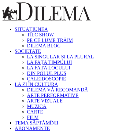
SITUAȚIUNEA
TÎLC SHOW
PE CE LUME TRĂIM
DILEMA BLOG
SOCIETATE
LA SINGULAR ȘI LA PLURAL
LA FAȚA TIMPULUI
LA FAȚA LOCULUI
DIN POLUL PLUS
CALEIDOSCOPIE
LA ZI ÎN CULTURĂ
DILEMA VĂ RECOMANDĂ
ARTE PERFORMATIVE
ARTE VIZUALE
MUZICĂ
CARTE
FILM
TEMA SĂPTĂMÎNII
ABONAMENTE