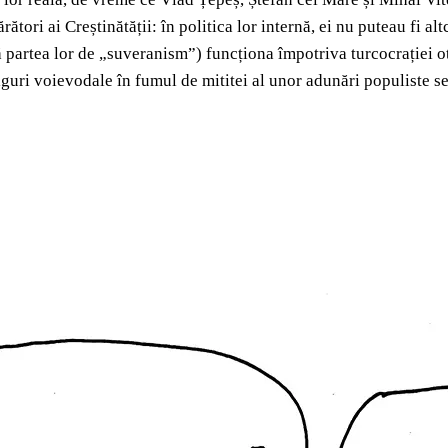
ători ai Creștinătății: în politica lor internă, ei nu puteau fi al
 partea lor de „suveranism”) funcționa împotriva turcocrației oto
figuri voievodale în fumul de mititei al unor adunări populiste s