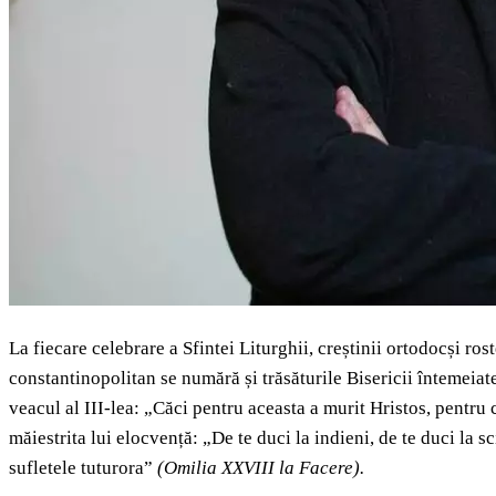
La fiecare celebrare a Sfintei Liturghii, creștinii ortodocși r
constantinopolitan se numără și trăsăturile Bisericii întemeiate
veacul al III-lea: „Căci pentru aceasta a murit Hristos, pentru
măiestrita lui elocvență: „De te duci la indieni, de te duci la s
sufletele tuturora”
(Omilia XXVIII la Facere).