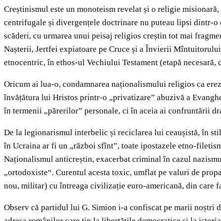
Creștinismul este un monoteism revelat și o religie misionară, 
centrifugale și divergențele doctrinare nu puteau lipsi dintr-o 
scăderi, cu urmarea unui peisaj religios creștin tot mai fragm
Nașterii, Jertfei expiatoare pe Cruce și a Învierii Mîntuitorulu
etnocentric, în ethos-ul Vechiului Testament (etapă necesară, d
Oricum ai lua-o, condamnarea naționalismului religios ca erezie 
învățătura lui Hristos printr-o „privatizare” abuzivă a Evanghel
în termenii „părerilor” personale, ci în aceia ai confruntării d
De la legionarismul interbelic și reciclarea lui ceaușistă, în s
în Ucraina ar fi un „război sfînt”, toate ipostazele etno-fileti
Naționalismul anticreștin, exacerbat criminal în cazul nazismu
„ortodoxiste“. Curentul acesta toxic, umflat pe valuri de prop
nou, militar) cu întreaga civilizație euro-americană, din care f
Observ că partidul lui G. Simion i-a confiscat pe marii noștri 
adresa românilor care țin la libertățile democratice și la istor