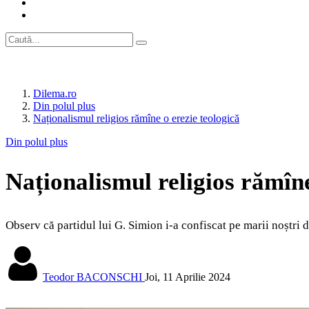
Dilema.ro
Din polul plus
Naționalismul religios rămîne o erezie teologică
Din polul plus
Naționalismul religios rămîne
Observ că partidul lui G. Simion i-a confiscat pe marii noștri 
Teodor BACONSCHI
Joi, 11 Aprilie 2024