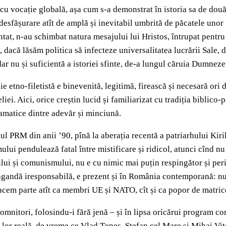
cu vocație globală, așa cum s-a demonstrat în istoria sa de două
desfășurare atît de amplă și inevitabil umbrită de păcatele unor 
entat, n-au schimbat natura mesajului lui Hristos, întrupat pent
i, dacă lăsăm politica să infecteze universalitatea lucrării Sale
ar nu și suficientă a istoriei sfinte, de-a lungul căruia Dumneze
etno-filetistă e binevenită, legitimă, firească și necesară ori de
iei. Aici, orice creștin lucid și familiarizat cu tradiția biblic
ramatice dintre adevăr și minciună.
tilul PRM din anii ’90, pînă la aberația recentă a patriarhului Ki
smului pendulează fatal între mistificare și ridicol, atunci cînd 
lui și comunismului, nu e cu nimic mai puțin respingător și per
agandă iresponsabilă, e prezent și în România contemporană: nu 
acem parte atît ca membri UE și NATO, cît și ca popor de matrice 
domnitori, folosindu-i fără jenă – și în lipsa oricărui program c
ia lor reală, de vreme ce Vlad Țepeș, Ștefan cel Mare și Mihai Vit