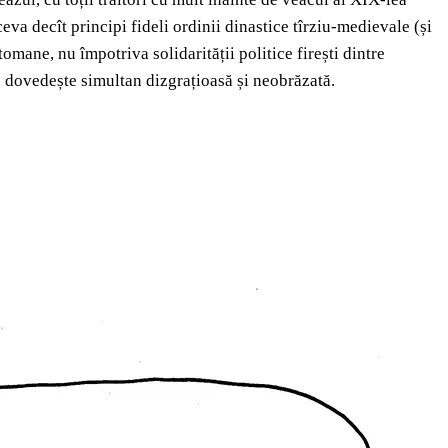
tceva decît principi fideli ordinii dinastice tîrziu-medievale (și
mane, nu împotriva solidarității politice firești dintre
e dovedește simultan dizgrațioasă și neobrăzată.