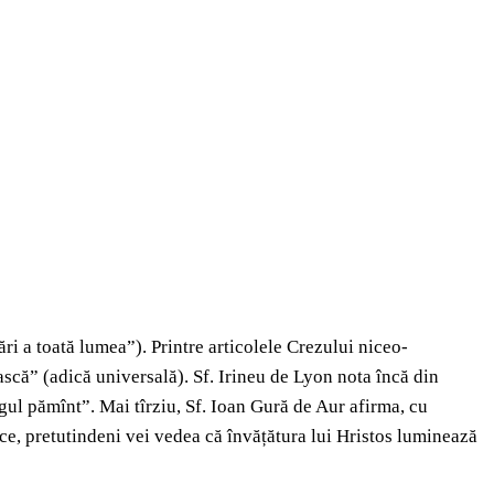
ri a toată lumea”). Printre articolele Crezului niceo-
ească” (adică universală). Sf. Irineu de Lyon nota încă din
egul pămînt”. Mai tîrziu, Sf. Ioan Gură de Aur afirma, cu
 duce, pretutindeni vei vedea că învățătura lui Hristos luminează