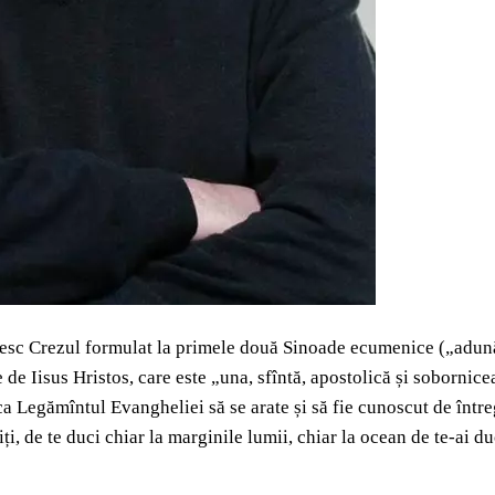
ostesc Crezul formulat la primele două Sinoade ecumenice („adună
 de Iisus Hristos, care este „una, sfîntă, apostolică și sobornic
 ca Legămîntul Evangheliei să se arate și să fie cunoscut de într
ciți, de te duci chiar la marginile lumii, chiar la ocean de te-ai