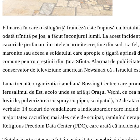
Filmarea în care o călugăriță franceză este împinsă cu brutalit
odată trîntită pe jos, a făcut înconjurul lumii. La acest inciden
cazuri de profanare în satele maronite creștine din sud. La fel,
maronite sau aceea a soldatului care apropie o țigară aprinsă de
comune pentru creștinii din Țara Sfîntă. Alarmat de publicitat
conservator de televiziune american Newsmax că „Israelul este s
Luna trecută, organizația israeliană Rossing Center, care promov
Ierusalimul de Est, acolo unde se află și Orașul Vechi, cu cea 
lovirile, pulverizarea cu spray cu piper, scuipatul); 52 de atacu
verbale; 14 cazuri de vandalizare a indicatoarelor care includ 
majoritatea cazurilor, mai ales cele de scuipat, rămînînd nerapo
Religious Freedom Data Center (FDC), care arată că incidența a
Țintele acestor atacuri sînt, în majoritate, membri ai clerului 