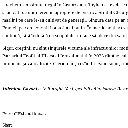
israelieni, construite ilegal în Cisiordania, Taybeh este adesea
și au dat foc unui teren în apropiere de biserica Sfîntul Gheorg
măslini pe care le-au cultivat de generații. Singura dată pe an c
Franței, pe care colonii îi atacă mai puțin. În martie anul acest
continuă, fără îndoială cu scopul de a-i face să plece din satu
Sigur, creștinii nu sînt singurele victime ale infracțiunilor mot
Patriarhul Teofil al III-lea al Ierusalimului în 2023 rămîne vala
profanate și vandalizate. Clericii noștri sînt frecvent supuși in
Valentina Covaci
este liturghistă și specialistă în istoria Biser
Foto: OFM and kawas
Share