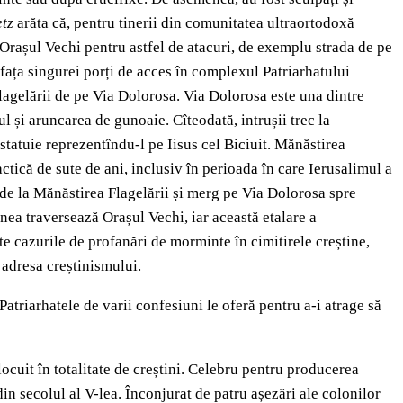
tz
arăta că, pentru tinerii din comunitatea ultraortodoxă
n Orașul Vechi pentru astfel de atacuri, de exemplu strada de pe
fața singurei porți de acces în complexul Patriarhatului
lagelării de pe Via Dolorosa. Via Dolorosa este una dintre
l și aruncarea de gunoaie. Cîteodată, intrușii trec la
statuie reprezentîndu-l pe Iisus cel Biciuit. Mănăstirea
ctică de sute de ani, inclusiv în perioada în care Ierusalimul a
ar de la Mănăstirea Flagelării și merg pe Via Dolorosa spre
ea traversează Orașul Vechi, iar această etalare a
te cazurile de profanări de morminte în cimitirele creștine,
 adresa creștinismului.
Patriarhatele de varii confesiuni le oferă pentru a-i atrage să
ocuit în totalitate de creștini. Celebru pentru producerea
in secolul al V-lea. Înconjurat de patru așezări ale colonilor