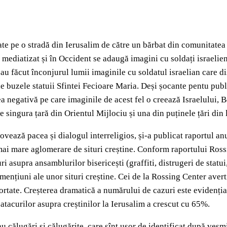
ate pe o stradă din Ierusalim de către un bărbat din comunitatea 
t mediatizat și în Occident se adaugă imagini cu soldați israelien
 au făcut înconjurul lumii imaginile cu soldatul israelian care d
 buzele statuii Sfintei Fecioare Maria. Deși șocante pentu public
ea negativă pe care imaginile de acest fel o creează Israelului,
ingura țară din Orientul Mijlociu și una din puținele țări din l
ează pacea și dialogul interreligios, și-a publicat raportul anua
mai mare aglomerare de situri creștine. Conform raportului Rossin
ri asupra ansamblurilor bisericești (graffiti, distrugeri de statu
mențiuni ale unor situri creștine. Cei de la Rossing Center avert
rtate. Creșterea dramatică a numărului de cazuri este evidențiată
tacurilor asupra creștinilor la Ierusalim a crescut cu 65%.
sau călugări și călugărițe, care sînt ușor de identificat după veș