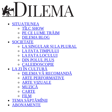
SITUAȚIUNEA
TÎLC SHOW
PE CE LUME TRĂIM
DILEMA BLOG
SOCIETATE
LA SINGULAR ȘI LA PLURAL
LA FAȚA TIMPULUI
LA FAȚA LOCULUI
DIN POLUL PLUS
CALEIDOSCOPIE
LA ZI ÎN CULTURĂ
DILEMA VĂ RECOMANDĂ
ARTE PERFORMATIVE
ARTE VIZUALE
MUZICĂ
CARTE
FILM
TEMA SĂPTĂMÎNII
ABONAMENTE