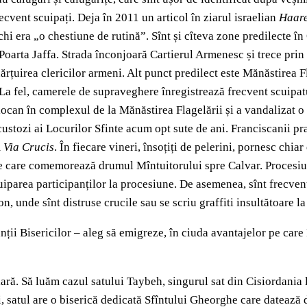
frecvent scuipați. Deja în 2011 un articol în ziarul israelian
Haare
chi era „o chestiune de rutină”. Sînt și cîteva zone predilecte î
oarta Jaffa. Strada înconjoară Cartierul Armenesc și trece prin 
țuirea clericilor armeni. Alt punct predilect este Mănăstirea F
 La fel, camerele de supraveghere înregistrează frecvent scuipatu
iocan în complexul de la Mănăstirea Flagelării și a vandalizat o 
custozi ai Locurilor Sfinte acum opt sute de ani. Franciscanii pra
m
Via Crucis
. În fiecare vineri, însoțiți de pelerini, pornesc chi
le care comemorează drumul Mîntuitorului spre Calvar. Procesiun
uiparea participanților la procesiune. De asemenea, sînt frecven
, unde sînt distruse crucile sau se scriu graffiti insultătoare la
nții Bisericilor – aleg să emigreze, în ciuda avantajelor pe care 
ară. Să luăm cazul satului Taybeh, singurul sat din Cisiordania l
, satul are o biserică dedicată Sfîntului Gheorghe care datează d