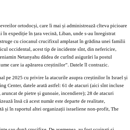
evreilor ortodocși, care îi mai și administrează cîteva picioare
i în expediție în țara vecină, Liban, unde s-au înregistrat
istruge cu ciocanul crucifixul amplasat în grădina unei familii
ul occidental, acest tip de incidente sînt, din nefericire,
 Beniamin Netanyahu dădea de curînd asigurări la postul
ume care ia apărarea creștinilor”. Datele îl contrazic.
l pe 2025 cu privire la atacurile asupra creștinilor în Israel și
g Center, datele arată astfel: 61 de atacuri (aici sînt incluse
i, aruncat de pietre și gunoaie, incendiere); 28 de atacuri
izează însă că acest număr este departe de realitate,
 și în raportul altei organizații israeliene non-profit, The
minte sau după crucifixe. De asemenea, au fost scuipați și