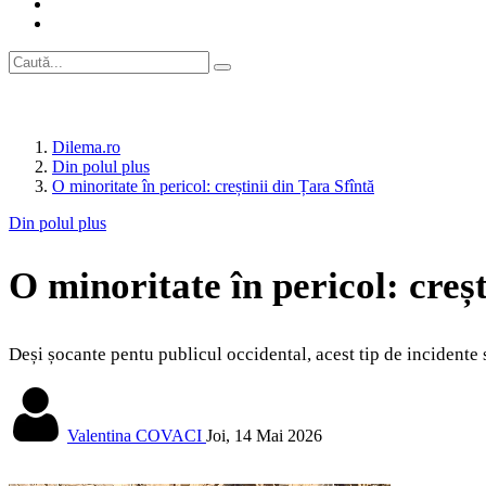
Dilema.ro
Din polul plus
O minoritate în pericol: creștinii din Țara Sfîntă
Din polul plus
O minoritate în pericol: creșt
Deși șocante pentu publicul occidental, acest tip de incidente s
Valentina COVACI
Joi, 14 Mai 2026