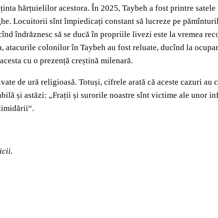
 ținta hărțuielilor acestora. În 2025, Taybeh a fost printre sate
he. Locuitorii sînt împiedicați constant să lucreze pe pămînturile
înd îndrăznesc să se ducă în propriile livezi este la vremea recolt
a, atacurile colonilor în Taybeh au fost reluate, ducînd la ocupar
l acesta cu o prezență creștină milenară.
ivate de ură religioasă. Totuși, cifrele arată că aceste cazuri au 
bilă și astăzi: „Frații și surorile noastre sînt victime ale unor i
timidării“.
icii.