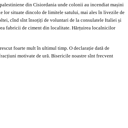
le palestiniene din Cisiordania unde colonii au incendiat mașini
 lor situate dincolo de limitele satului, mai ales în livezile de
ei, cînd sînt însoțiți de voluntari de la consulatele Italiei și
ea fabricii de ciment din localitate. Hărțuirea localnicilor
crescut foarte mult în ultimul timp. O declarație dată de
nfracțiuni motivate de ură. Bisericile noastre sînt frecvent