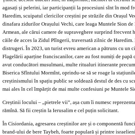
agasați și pelerini, iar participanții la procesiuni sînt în mod 
Haredim, scuipatul clericilor creștini pe străzile din Orașul Ve
dinafara zidurilor Orașului Vechi, care leaga Muntele Sion de P
Armean, ale cărui camere de supraveghere surprind frecvent hăr
căile de acces la Zidul Plîngerii, traversată zilnic de Haredim.
distrugeri. În 2023, un turist evreu american a pătruns cu un c
Flagelării aparține franciscanilor, care au fost numiți de papă 
avut conducători musulmani, multe ritualuri itinerante precu
Biserica Sfîntului Mormînt, oprindu-se să se roage la stațiuni
creștinismului în spațiu public se soldează destul de des cu sc
mai ales în cel împărțit de mai multe confesiuni pe Muntele Sion
Creștinii locului – „pietrele vii”, așa cum îi numesc reprezenta
rămînă. Să fii creștin la Ierusalim e cel puțin solicitant.
În Cisiordania, agresarea creștinilor are și o componentă funci
brand-ului de bere Taybeh, foarte populară și printre israelieni