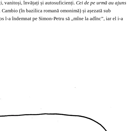
, vanitoși, învățați și autosuficienți.
Cei de pe urmă au ajuns
 di Cambio (în bazilica romană omonimă) și așezată sub
tos l-a îndemnat pe Simon-Petru să „mîne la adînc”, iar el i-a