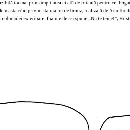
bilă tocmai prin simplitatea ei atît de iritantă pentru cei bogați
dem asta cînd privim statuia lui de bronz, realizată de Arnolfo
ul colonadei exterioare. Înainte de a-i spune „Nu te teme!”, Hris