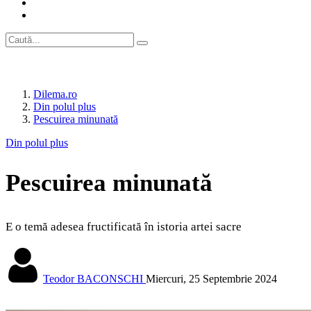
Dilema.ro
Din polul plus
Pescuirea minunată
Din polul plus
Pescuirea minunată
E o temă adesea fructificată în istoria artei sacre
Teodor BACONSCHI
Miercuri, 25 Septembrie 2024