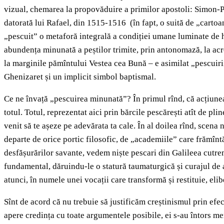
vizual, chemarea la propovăduire a primilor apostoli: Simon-Pet
datorată lui Rafael, din 1515-1516 (în fapt, o suită de „cartoa
„pescuit” o metaforă integrală a condiției umane luminate de h
abundența minunată a peștilor trimite, prin antonomază, la ac
la marginile pămîntului Vestea cea Bună – e asimilat „pescuiri
Ghenizaret și un implicit simbol baptismal.
Ce ne învață „pescuirea minunată”? În primul rînd, că acțiun
totul. Totul, reprezentat aici prin bărcile pescărești atît de pli
venit să te așeze pe adevărata ta cale. În al doilea rînd, scena
departe de orice portic filosofic, de „academiile” care frămîntă
desfășurărilor savante, vedem niște pescari din Galileea cutrem
fundamental, dăruindu-le o statură taumaturgică și curajul de 
atunci, în numele unei vocații care transformă și restituie, elib
Sînt de acord că nu trebuie să justificăm creștinismul prin efec
apere credința cu toate argumentele posibile, ei s-au întors mer