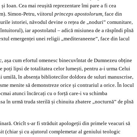
 și Ioan. Cea mai reușită reprezentare îmi pare a fi cea
um). Simon-Petru, viitorul
princeps apostolorum,
face din
urile istoriei, năvodul devine o rețea de „noduri” comunitare,
întuitorul), iar apostolatul – adică misiunea de a răspîndi pînă
extul emergenței unei religii „mediteraneene”, face din lacul
mic, așa cum efortul omenesc binecuvîntat de Dumnezeu obține
te poți lipsi de totalitatea celor lumești, pentru a-i urma Celui
ai umilă, în absența bibliotecilor doldora de suluri manuscrise,
fisme menite să demonstreze orice și contrariul a orice. În locul
ocmai atunci încărcați cu o forță care-i va schimba
sa în urmă truda sterilă și chinuita zbatere „nocturnă” de pînă
nară. Oricît s-ar fi străduit apologeții din primele veacuri să
ușit (chiar și cu ajutorul complemetar al geniului teologic