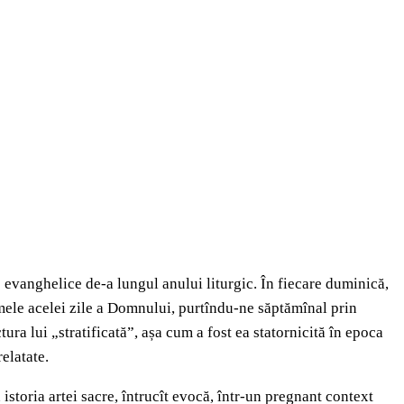
e evanghelice de-a lungul anului liturgic. În fiecare duminică,
umele acelei zile a Domnului, purtîndu-ne săptămînal prin
ura lui „stratificată”, așa cum a fost ea statornicită în epoca
relatate.
istoria artei sacre, întrucît evocă, într-un pregnant context