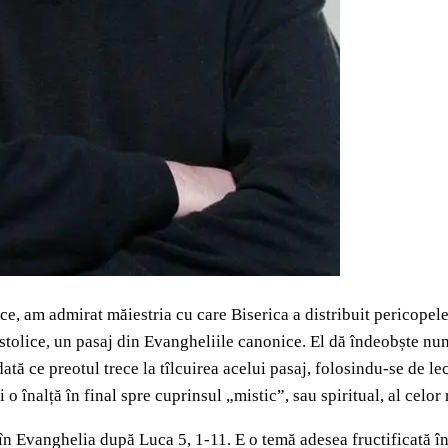
ice, am admirat măiestria cu care Biserica a distribuit pericopel
postolice, un pasaj din Evangheliile canonice. El dă îndeobște n
ă ce preotul trece la tîlcuirea acelui pasaj, folosindu-se de lect
 o înalță în final spre cuprinsul „mistic”, sau spiritual, al celor 
în Evanghelia după Luca 5, 1-11. E o temă adesea fructificată în 