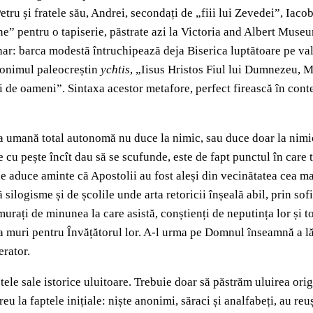
ru și fratele său, Andrei, secondați de „fiii lui Zevedei”, Iacob
ne” pentru o tapiserie, păstrate azi la Victoria and Albert Muse
ar: barca modestă întruchipează deja Biserica luptătoare pe val
ronimul paleocreștin
ychtis
, „Iisus Hristos Fiul lui Dumnezeu, M
i de oameni”. Sintaxa acestor metafore, perfect firească în cont
ea umană total autonomă nu duce la nimic, sau duce doar la ni
ne cu pește încît dau să se scufunde, este de fapt punctul în care 
 ne aduce aminte că Apostolii au fost aleși din vecinătatea cea m
 silogisme și de școlile unde arta retoricii înșeală abil, prin so
urați de minunea la care asistă, conștienți de neputința lor și t
a muri pentru Învățătorul lor. A-l urma pe Domnul înseamnă a lă
erator.
tele sale istorice uluitoare. Trebuie doar să păstrăm uluirea origi
eu la faptele inițiale: niște anonimi, săraci și analfabeți, au re