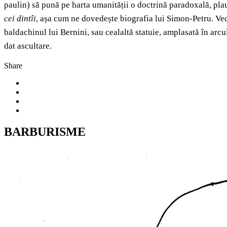
paulin) să pună pe harta umanității o doctrină paradoxală, plauzi
cei dintîi
, așa cum ne dovedește biografia lui Simon-Petru. Ve
baldachinul lui Bernini, sau cealaltă statuie, amplasată în arc
dat ascultare.
Share
BARBURISME