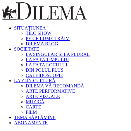
SITUAȚIUNEA
TÎLC SHOW
PE CE LUME TRĂIM
DILEMA BLOG
SOCIETATE
LA SINGULAR ȘI LA PLURAL
LA FAȚA TIMPULUI
LA FAȚA LOCULUI
DIN POLUL PLUS
CALEIDOSCOPIE
LA ZI ÎN CULTURĂ
DILEMA VĂ RECOMANDĂ
ARTE PERFORMATIVE
ARTE VIZUALE
MUZICĂ
CARTE
FILM
TEMA SĂPTĂMÎNII
ABONAMENTE