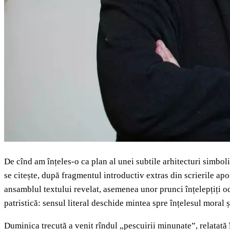
De cînd am înțeles-o ca plan al unei subtile arhitecturi simbol
se citește, după fragmentul introductiv extras din scrierile a
ansamblul textului revelat, asemenea unor prunci înțelepțiți odat
patristică: sensul literal deschide mintea spre înțelesul moral și
Duminica trecută a venit rîndul „pescuirii minunate”, relatată 