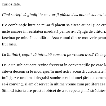
curiozitate.
Cînd scrieți vă gîndiți la ce v-ar fi plăcut dvs. atunci sau mai
E o combinație între ce mi-ar fi plăcut să citesc atunci și ce cred
niște ancore în realitatea imediată pentru a-i cîștiga de cititor
fascinat pe mine în copilărie. Ăsta e unul dintre motivele pent
fiul meu.
La întîlniri, copiii vă întreabă cum era pe vremea dvs.? Ce le 
Da, e un subiect care revine frecvent în conversațiile pe care l
cîteva decenii și le încurajez în mod activ această curiozitate. Î
înfățișez e unul mai degrabă sumbru: cel al unei țări cu oameni
să-i conving, și am observat în ultima vreme cum proliferează o
Știm că istoria are prostul obicei de a se repeta și mă străduies