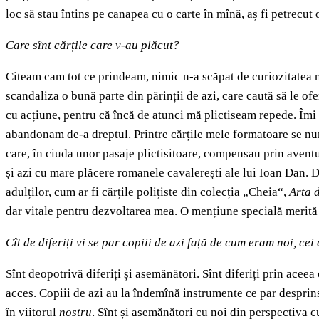
loc să stau întins pe canapea cu o carte în mînă, aș fi petrecu
Care sînt cărțile care v-au plăcut?
Citeam cam tot ce prindeam, nimic n-a scăpat de curiozitatea me
scandaliza o bună parte din părinții de azi, care caută să le of
cu acțiune, pentru că încă de atunci mă plictiseam repede. Îmi d
abandonam de-a dreptul. Printre cărțile mele formatoare se 
care, în ciuda unor pasaje plictisitoare, compensau prin aven
și azi cu mare plăcere romanele cavalerești ale lui Ioan Dan. Di
adulților, cum ar fi cărțile polițiste din colecția „Cheia“,
Arta 
dar vitale pentru dezvoltarea mea. O mențiune specială merită 
Cît de diferiți vi se par copiii de azi față de cum eram noi, c
Sînt deopotrivă diferiți și asemănători. Sînt diferiți prin acee
acces. Copiii de azi au la îndemînă instrumente ce par desprinse
în viitorul
nostru
. Sînt și asemănători cu noi din perspectiva cu