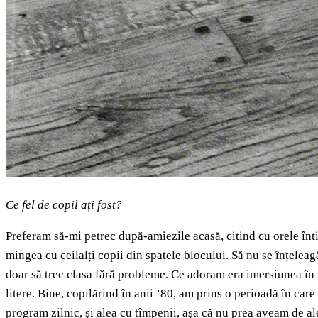
Ce fel de copil ați fost?
Preferam să-mi petrec după-amiezile acasă, citind cu orele întin
mingea cu ceilalți copii din spatele blocului. Să nu se înțeleag
doar să trec clasa fără probleme. Ce adoram era imersiunea în l
litere. Bine, copilărind în anii ’80, am prins o perioadă în care
program zilnic, și alea cu tîmpenii, așa că nu prea aveam de ale