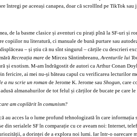
t ore întregi pe aceeași canapea, doar că scrollînd pe TikTok sau
a, de la basme clasice și aventuri cu pirați pînă la SF-uri și ro
ere copiilor nu literatură, ci manuale de bună purtare sau autode
isplăceau – și știu că nu sînt singurul – cărțile cu descrieri exc
numără
Recreația mare
de Mircea Sântimbreanu,
Aventurile lui T
tură și exotism. M-am îndrăgostit de autori ca Arthur Conan Doy
n fericire, ai mei nu-și băteau capul cu verificarea lecturilor me
de a nu scrie un roman
de Jerome K. Jerome sau
Shogun
, care c
adusă almanahurilor de tot felul și cărților de bucate pe care l
ei care am copilărit în comunism?
a că au acces la o lume profund tehnologizată în care informația 
 din serialele SF în comparație cu ce aveam noi: Internet, telefoa
riozității, a dorinței de a explora noi lumi. Iar într-o oarecare m