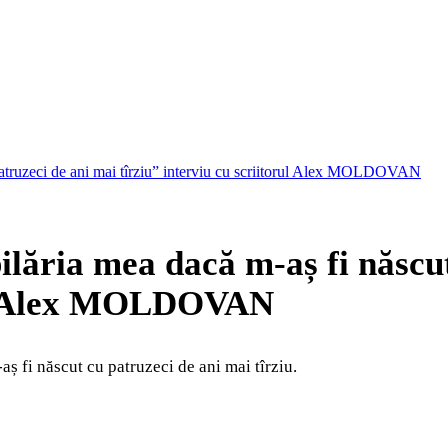
 patruzeci de ani mai tîrziu” interviu cu scriitorul Alex MOLDOVAN
ilăria mea dacă m-aș fi născu
rul Alex MOLDOVAN
aș fi născut cu patruzeci de ani mai tîrziu.