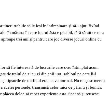
 tineri trebuie să le ieși în întîmpinare și să-i ajuți fixînd
ale, în măsura în care lucrul ăsta e posibil, fără să uit ce m-a
aproape trei ani și pentru care joc diverse jocuri online cu
lor să fie interesată de lucrurile care s-au întîmplat acum
te de traiul de zi cu zi din anii ’80. Tabloul pe care li-l
nt și lipsurile de tot felul erau ceva normal. Nu reușesc mereu
 acelei perioade, transmisă celor mici de părinți și bunici.
ar plăcea deloc să repet experiența asta. Sper să și reușesc.