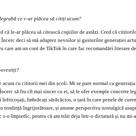
 degrabă ce v-ar plăcea să citiți acum?
 că le-ar plăcea să citească copiilor de astăzi. Cred că cititorilor
i. Încerc deci să mă adaptez nevoilor și gusturilor generației actu
ru care am un cont de TikTok în care fac recomandări literare de 
povestiți?
e acum cu cititorii mei din școli. Mi se pare normal ca generația 
ncerc să fiu cît mai sincer cu ei, să le ofer exemple concrete lega
 înfricoșați, îmbrăcați sărăcăcios, o țară în care penele de cure
 tendință îngrijorătoare, și anume perspectiva nostalgică asupra
c s-o împiedic, pentru că am trăit deja într-o dictatură și nu mi-