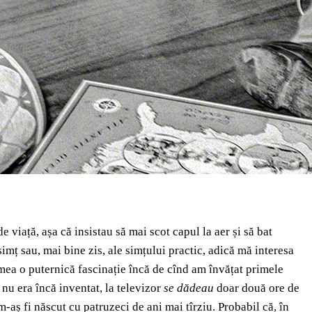
 viață, așa că insistau să mai scot capul la aer și să bat
imț sau, mai bine zis, ale simțului practic, adică mă interesa
 mea o puternică fascinație încă de cînd am învățat primele
 nu era încă inventat, la televizor
se dădeau
doar două ore de
-aș fi născut cu patruzeci de ani mai tîrziu. Probabil că, în