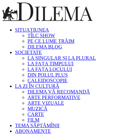
SITUAȚIUNEA
TÎLC SHOW
PE CE LUME TRĂIM
DILEMA BLOG
SOCIETATE
LA SINGULAR ȘI LA PLURAL
LA FAȚA TIMPULUI
LA FAȚA LOCULUI
DIN POLUL PLUS
CALEIDOSCOPIE
LA ZI ÎN CULTURĂ
DILEMA VĂ RECOMANDĂ
ARTE PERFORMATIVE
ARTE VIZUALE
MUZICĂ
CARTE
FILM
TEMA SĂPTĂMÎNII
ABONAMENTE