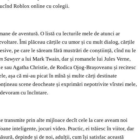
 jucînd Roblox online cu colegii.
mane de aventură. O listă cu lecturile mele de atunci ar
zvoltare. Îmi plăceau cărțile cu umor și cu mult dialog, cărțile
esive, pe care le săream fără mustrări de conștiință, cînd nu le
om Sawyer
a lui Mark Twain, dar și romanele lui Jules Verne,
le sau Agatha Christie, de Rodica Ojog-Brașoveanu și recitesc
le, așa că mi-au picat în mînă și multe cărți destinate
onțineau scene deocheate și exprimări nepotrivite vîrstei mele,
e devoram cu încîntare.
se transmite prin alte mijloace decît cele la care aveam noi
ne inteligente, jocuri video. Practic, ei trăiesc în viitor, dar
ăsură, depinde și de noi, adulții, cum își satisfac această