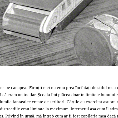
s pe canapea. Părinții mei nu erau prea încîntați de stilul meu de
ă că eram un tocilar. Școala îmi plăcea doar în limitele bunului-s
umile fantastice create de scriitori. Cărțile au exercitat asupra
 distracțiile erau limitate la maximum. Internetul așa cum îl știm
s. Privind în urmă, mă întreb cum ar fi fost copilăria mea dacă m