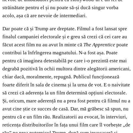
străinătate pentru el și nu poate să-și ducă singur vorba
acolo, așa că are nevoie de intermediari.
Dar
poate că și Trump are dreptate. Filmul a fost lansat spre
finalul campaniei electorale și e greu să crezi că cei care au
făcut acest film nu au avut în minte că
The Apprentice
poate
contribui la înfrîngerea magnatului. N-a fost așa. Poate
pentru că imaginea detestabilă pe care i-o prezintă este mai
degrabă pozitivă în ochii multora dintre alegătorii americani,
chiar dacă, moralmente, repugnă. Publicul funcționează
foarte diferit în sala de cinema și la urna de vot. E o naivitate
să crezi că aderența la un film determină opțiuni electorale.
Și, oricum, mare aderență nu a prea fost pentru că filmul nu a
avut cine știe ce succes de casă. Dar, mă grăbesc să spun, nu
pentru că e un film rău. Realizatorii au evocat, în interviuri,
reticența distribuitorilor în fața unui film care îl vorbește „de
rău” pe prea puternicul Trump, după cum invocaseră și