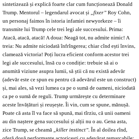
sintetizează și explică foarte clar cum funcționează Donald
Trump. Mentorul – legendarul avocat și
„fixer”
Roy Cohn,
un personaj faimos în istoria infamiei newyorkeze – îi
transmite lui Trump cele trei legi ale succesului. Prima:
Atacă, atacă, atacă! A doua: Neagă tot, nu admite nimic! A
treia: Nu admite niciodată înfrîngerea; chiar cînd ești învins,
clamează victoria! Poți lucra eficient conform acestor trei
legi ale succesului, însă cu o condiție: trebuie să ai o
anumită viziune asupra lumii, să știi că nu există adevăr
(adevăr este ce spun eu pentru că adevărul este un construct)
și, mai ales, să vezi lumea ca pe o sumă de oameni, niciodată
ca pe o sumă de reguli. Trump urmărește cu determinare
aceste învățături și reușește. Îi vin, cum se spune, mănușă.
Poate că asta îl va face să spună, mai tîrziu, că unii oameni
au din naștere gena succesului și alții nu o au. Gena asta,
zice Trump, se cheamă
„killer instinct”.
În al doilea rînd,
oferă două performanțe actoricești cu adevărat remarcabile: