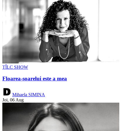
TÎLC SHOW
Floarea-soarelui este a mea
Mihaela SIMINA
Joi, 06 Aug