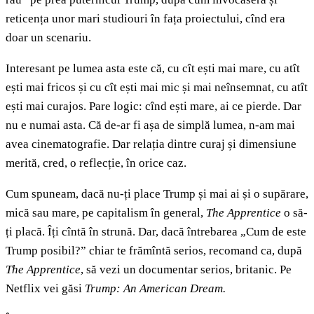
reticența unor mari studiouri în fața proiectului, cînd era
doar un scenariu.
Interesant pe lumea asta este că, cu cît ești mai mare, cu atît
ești mai fricos și cu cît ești mai mic și mai neînsemnat, cu atît
ești mai curajos. Pare logic: cînd ești mare, ai ce pierde. Dar
nu e numai asta. Că de-ar fi așa de simplă lumea, n-am mai
avea cinematografie. Dar relația dintre curaj și dimensiune
merită, cred, o reflecție, în orice caz.
Cum spuneam, dacă nu-ți place Trump și mai ai și o supărare,
mică sau mare, pe capitalism în general,
The Apprentice
o să-
ți placă. Îți cîntă în strună. Dar, dacă întrebarea „Cum de este
Trump posibil?” chiar te frămîntă serios, recomand ca, după
The Apprentice
, să vezi un documentar serios, britanic. Pe
Netflix vei găsi
Trump: An American Dream.