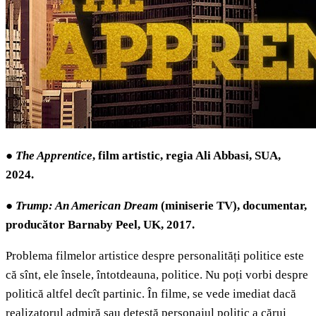
●
The Apprentice
, film artistic, regia Ali Abbasi, SUA,
2024.
●
Trump: An American Dream
(miniserie TV), documentar,
producător Barnaby Peel, UK, 2017.
Problema filmelor artistice despre personalități politice este
că sînt, ele însele, întotdeauna, politice. Nu poți vorbi despre
politică altfel decît partinic. În filme, se vede imediat dacă
realizatorul admiră sau detestă personajul politic a cărui