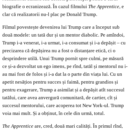
biografie o ecranizează. În cazul filmului
The Apprentice
,
e
clar că realizatorii nu-l plac pe Donald Trump.
Filmul povestește devenirea lui Trump care a început sub
două modele: un tată dur și un mentor diabolic. Pe amîndoi,
Trump i-a venerat, i-a urmat, i-a consumat și i-a depășit – cu
precizarea că depășirea nu a fost o distanțare etică, ci o
desprindere utilă. Unui Trump pornit spre culmi, pe măsură
ce și-a dezvoltat un ego imens, pe rînd, tatăl și mentorul nu i-
au mai fost de folos și i-a dat la o parte din viața lui. Cu un
apetit nesățios pentru succes și faimă, pentru grandios și
pentru exagerare, Trump a asimilat și a depășit atît succesul
tatălui, care avea anvergură comunitară, de cartier, cît și
succesul mentorului, care acoperea tot New York-ul. Trump
voia mai mult. Și a obținut, în cele din urmă, totul.
The Apprentice
are, cred, două mari calități. În primul rînd,