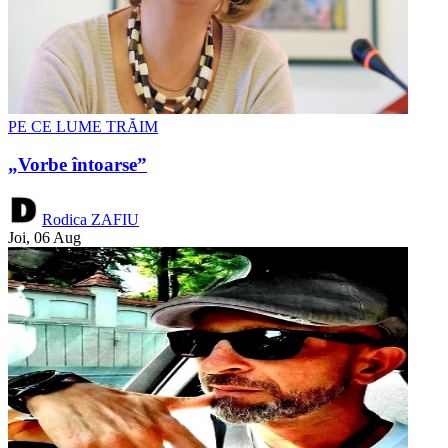
PE CE LUME TRĂIM
„Vorbe întoarse”
Rodica ZAFIU
Joi, 06 Aug