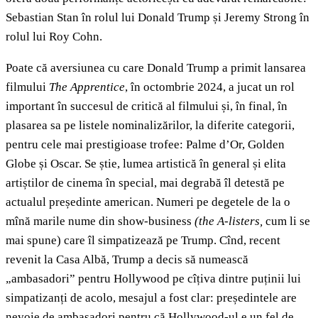
Sebastian Stan în rolul lui Donald Trump și Jeremy Strong în
rolul lui Roy Cohn.
Poate că aversiunea cu care Donald Trump a primit lansarea
filmului
The Apprentice
,
în octombrie 2024,
a jucat un rol
important în succesul de critică al filmului și, în final, în
plasarea sa pe listele nominalizărilor, la diferite categorii,
pentru cele mai prestigioase trofee: Palme d’Or, Golden
Globe și Oscar. Se știe, lumea artistică în general și elita
artiștilor de cinema în special, mai degrabă îl detestă pe
actualul președinte american. Numeri pe degetele de la o
mînă marile nume din show-business
(the A-listers,
cum li se
mai spune) care îl simpatizează pe Trump. Cînd, recent
revenit la Casa Albă, Trump a decis să numească
„ambasadori” pentru Hollywood pe cîțiva dintre puținii lui
simpatizanți de acolo, mesajul a fost clar: președintele are
nevoie de ambasadori pentru că Hollywood-ul e un fel de