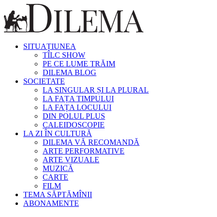
SITUAȚIUNEA
TÎLC SHOW
PE CE LUME TRĂIM
DILEMA BLOG
SOCIETATE
LA SINGULAR ȘI LA PLURAL
LA FAȚA TIMPULUI
LA FAȚA LOCULUI
DIN POLUL PLUS
CALEIDOSCOPIE
LA ZI ÎN CULTURĂ
DILEMA VĂ RECOMANDĂ
ARTE PERFORMATIVE
ARTE VIZUALE
MUZICĂ
CARTE
FILM
TEMA SĂPTĂMÎNII
ABONAMENTE