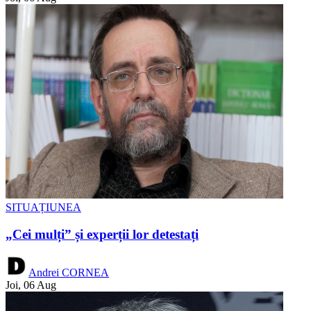
SITUAȚIUNEA
„Cei mulți” și experții lor detestați
Andrei CORNEA
Joi, 06 Aug