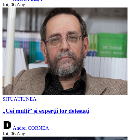
Joi, 06 Aug
SITUAȚIUNEA
„Cei mulți” și experții lor detestați
Andrei CORNEA
Joi, 06 Aug