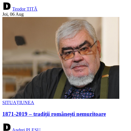
Teodor TIȚĂ
Joi, 06 Aug
SITUAȚIUNEA
1871-2019 – tradiții românești nemuritoare
Andrei PLEȘU