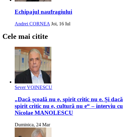
Echipajul naufragiului
Andrei CORNEA
Joi, 16 Iul
Cele mai citite
Sever VOINESCU
„Dacă școală nu e, spirit critic nu e. Și dacă
spirit critic nu e, cultură nu e“ – interviu cu
Nicolae MANOLESCU
Duminica, 24 Mar