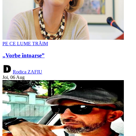
PE CE LUME TRĂIM
„Vorbe întoarse”
Rodica ZAFIU
Joi, 06 Aug