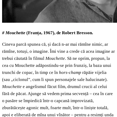
# Mouchette
(Franța, 1967), de Robert Bresson.
Cineva parcă spunea că, și dacă n-ar mai rămîne nimic, ar
rămîne, totuși, o imagine. Îmi vine a crede că acea imagine ar
trebui căutată în filmul
Mouchette
. Să ne oprim, propun, la
cea cu Mouchette adăpostindu-se prin frunziș, la baza unui
trunchi de copac, în timp ce în
hors-champ
răpăie vijelia
(sau „ciclonul”, cum îi spun personajele sale halucinate).
Mouchette
e angelismul făcut film, drumul crucii al celui
fără de păcat. Ajunge să vedem prima secvență – cea în care
o pasăre se împiedică într-o capcană improvizată,
zburătăcește agonic mult, foarte mult, într-o liniște totală,
apoi e eliberată de mîna unui vînător – pentru a resimți unda