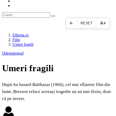
A+
A-
RESET
Dilema.ro
Film
Umeri fragili
Dilematograf
Umeri fragili
După Au hasard Balthazar (1966), cel mai sfîșietor film din
lume, Bresson reface aceeași tragedie un an mai tîrziu, doar
că pe invers.