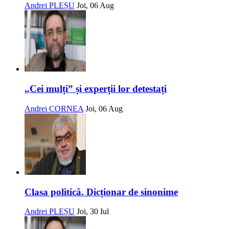
Andrei PLEȘU
Joi, 06 Aug
„Cei mulți” și experții lor detestați
Andrei CORNEA
Joi, 06 Aug
Clasa politică. Dicționar de sinonime
Andrei PLEȘU
Joi, 30 Iul