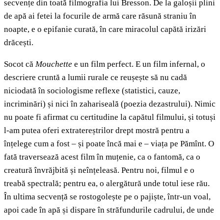
secvențe din toată filmografia lui Bresson. De la galoșii plini
de apă ai fetei la focurile de armă care răsună straniu în
noapte, e o epifanie curată, în care miracolul capătă irizări
drăcești.
Socot că
Mouchette
e un film perfect. E un film infernal, o
descriere cruntă a lumii rurale ce reușește să nu cadă
niciodată în sociologisme reflexe (statistici, cauze,
incriminări) și nici în zahariseală (poezia dezastrului). Nimic
nu poate fi afirmat cu certitudine la capătul filmului, și totuși
l-am putea oferi extratereștrilor drept mostră pentru a
înțelege cum a fost – și poate încă mai e – viața pe Pămînt. O
fată traversează acest film în muțenie, ca o fantomă, ca o
creatură învrăjbită și neînțeleasă. Pentru noi, filmul e o
treabă spectrală; pentru ea, o alergătură unde totul iese rău.
În ultima secvență se rostogolește pe o pajiște, într-un voal,
apoi cade în apă și dispare în străfundurile cadrului, de unde