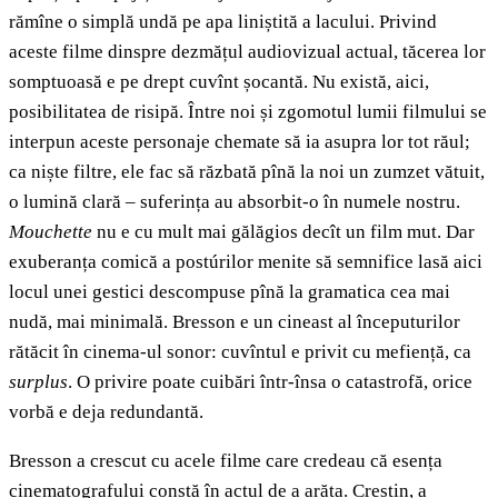
rămîne o simplă undă pe apa liniștită a lacului. Privind
aceste filme dinspre dezmățul audiovizual actual, tăcerea lor
somptuoasă e pe drept cuvînt șocantă. Nu există, aici,
posibilitatea de risipă. Între noi și zgomotul lumii filmului se
interpun aceste personaje chemate să ia asupra lor tot răul;
ca niște filtre, ele fac să răzbată pînă la noi un zumzet vătuit,
o lumină clară – suferința au absorbit-o în numele nostru.
Mouchette
nu e cu mult mai gălăgios decît un film mut. Dar
exuberanța comică a postúrilor menite să semnifice lasă aici
locul unei gestici descompuse pînă la gramatica cea mai
nudă, mai minimală. Bresson e un cineast al începuturilor
rătăcit în cinema-ul sonor: cuvîntul e privit cu mefiență, ca
surplus
. O privire poate cuibări într-însa o catastrofă, orice
vorbă e deja redundantă.
Bresson a crescut cu acele filme care credeau că esența
cinematografului constă în actul de a arăta. Creștin, a