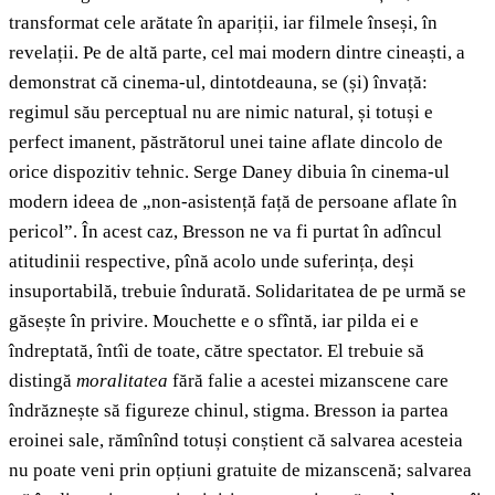
transformat cele arătate în apariții, iar filmele înseși, în
revelații. Pe de altă parte, cel mai modern dintre cineaști, a
demonstrat că cinema-ul, dintotdeauna, se (și) învață:
regimul său perceptual nu are nimic natural, și totuși e
perfect imanent, păstrătorul unei taine aflate dincolo de
orice dispozitiv tehnic. Serge Daney dibuia în cinema-ul
modern ideea de „non-asistență față de persoane aflate în
pericol”. În acest caz, Bresson ne va fi purtat în adîncul
atitudinii respective, pînă acolo unde suferința, deși
insuportabilă, trebuie îndurată. Solidaritatea de pe urmă se
găsește în privire. Mouchette e o sfîntă, iar pilda ei e
îndreptată, întîi de toate, către spectator. El trebuie să
distingă
moralitatea
fără falie a acestei mizanscene care
îndrăznește să figureze chinul, stigma. Bresson ia partea
eroinei sale, rămînînd totuși conștient că salvarea acesteia
nu poate veni prin opțiuni gratuite de mizanscenă; salvarea