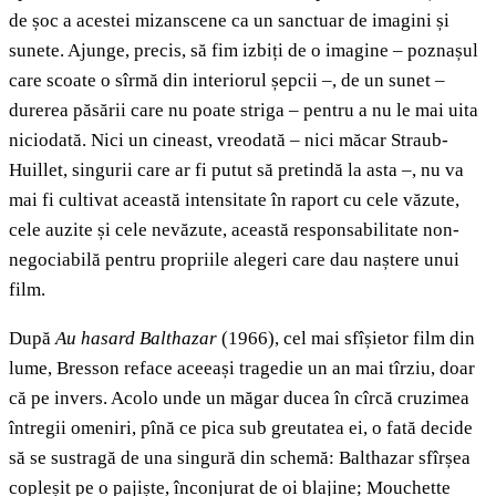
de șoc a acestei mizanscene ca un sanctuar de imagini și
sunete. Ajunge, precis, să fim izbiți de o imagine – poznașul
care scoate o sîrmă din interiorul șepcii –, de un sunet –
durerea păsării care nu poate striga – pentru a nu le mai uita
niciodată. Nici un cineast, vreodată – nici măcar Straub-
Huillet, singurii care ar fi putut să pretindă la asta –, nu va
mai fi cultivat această intensitate în raport cu cele văzute,
cele auzite și cele nevăzute, această responsabilitate non-
negociabilă pentru propriile alegeri care dau naștere unui
film.
După
Au hasard Balthazar
(1966), cel mai sfîșietor film din
lume, Bresson reface aceeași tragedie un an mai tîrziu, doar
că pe invers. Acolo unde un măgar ducea în cîrcă cruzimea
întregii omeniri, pînă ce pica sub greutatea ei, o fată decide
să se sustragă de una singură din schemă: Balthazar sfîrșea
copleșit pe o pajiște, înconjurat de oi blajine; Mouchette