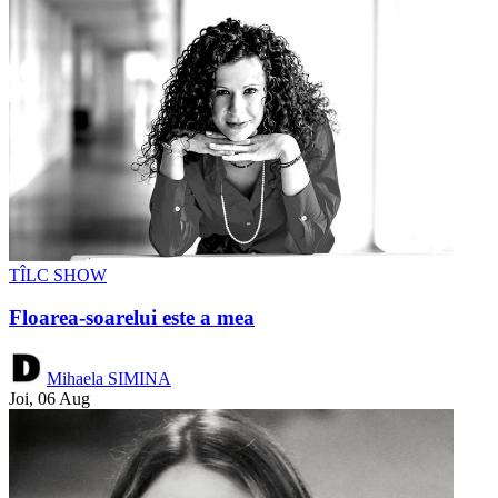
TÎLC SHOW
Floarea-soarelui este a mea
Mihaela SIMINA
Joi, 06 Aug