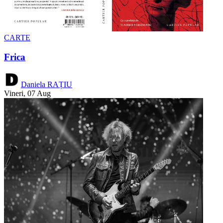
CARTE
Frica
Daniela RAȚIU
Vineri, 07 Aug