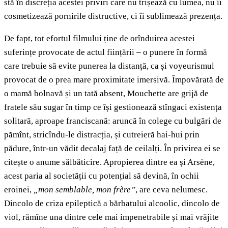
stă în discreția acestei priviri care nu trișează cu lumea, nu îi
cosmetizează pornirile distructive, ci îi sublimează prezența.
De fapt, tot efortul filmului ține de orînduirea acestei
suferințe provocate de actul ființării – o punere în formă
care trebuie să evite punerea la distanță, ca și voyeurismul
provocat de o prea mare proximitate imersivă. Împovărată de
o mamă bolnavă și un tată absent, Mouchette are grijă de
fratele său sugar în timp ce își gestionează stîngaci existența
solitară, aproape franciscană: aruncă în colege cu bulgări de
pămînt, stricîndu-le distracția, și cutreieră hai-hui prin
pădure, într-un vădit decalaj față de ceilalți. În privirea ei se
citește o anume sălbăticire. Apropierea dintre ea și Arsène,
acest paria al societății cu potențial să devină, în ochii
eroinei,
„
mon semblable, mon frère”
, are ceva nelumesc.
Dincolo de criza epileptică a bărbatului alcoolic, dincolo de
viol, rămîne una dintre cele mai impenetrabile și mai vrăjite