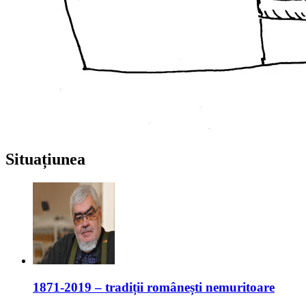
Situațiunea
1871-2019 – tradiții românești nemuritoare