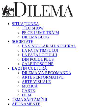
SITUAȚIUNEA
TÎLC SHOW
PE CE LUME TRĂIM
DILEMA BLOG
SOCIETATE
LA SINGULAR ȘI LA PLURAL
LA FAȚA TIMPULUI
LA FAȚA LOCULUI
DIN POLUL PLUS
CALEIDOSCOPIE
LA ZI ÎN CULTURĂ
DILEMA VĂ RECOMANDĂ
ARTE PERFORMATIVE
ARTE VIZUALE
MUZICĂ
CARTE
FILM
TEMA SĂPTĂMÎNII
ABONAMENTE