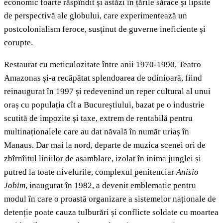
economic foarte răspîndit și astăzi în țările sărace și lipsite
de perspectivă ale globului, care experimentează un
postcolonialism feroce, susținut de guverne ineficiente și
corupte.
Restaurat cu meticulozitate între anii 1970-1990, Teatro
Amazonas și-a recăpătat splendoarea de odinioară, fiind
reinaugurat în 1997 și redevenind un reper cultural al unui
oraș cu populația cît a Bucureștiului, bazat pe o industrie
scutită de impozite și taxe, extrem de rentabilă pentru
multinaționalele care au dat năvală în număr uriaș în
Manaus. Dar mai la nord, departe de muzica scenei ori de
zbîrnîitul liniilor de asamblare, izolat în inima junglei și
putred la toate nivelurile, complexul penitenciar
Anísio
Jobim
, inaugurat în 1982, a devenit emblematic pentru
modul în care o proastă organizare a sistemelor naționale de
detenție poate cauza tulburări și conflicte soldate cu moartea