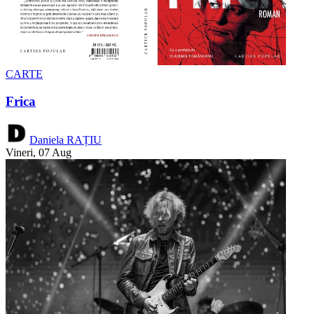
CARTE
Frica
Daniela RAȚIU
Vineri, 07 Aug