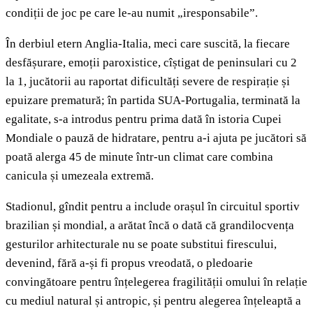
condiții de joc pe care le-au numit „iresponsabile”.
În derbiul etern Anglia-Italia, meci care suscită, la fiecare
desfășurare, emoții paroxistice, cîștigat de peninsulari cu 2
la 1, jucătorii au raportat dificultăți severe de respirație și
epuizare prematură; în partida SUA-Portugalia, terminată la
egalitate, s-a introdus pentru prima dată în istoria Cupei
Mondiale o pauză de hidratare, pentru a-i ajuta pe jucători să
poată alerga 45 de minute într-un climat care combina
canicula și umezeala extremă.
Stadionul, gîndit pentru a include orașul în circuitul sportiv
brazilian și mondial, a arătat încă o dată că grandilocvența
gesturilor arhitecturale nu se poate substitui firescului,
devenind, fără a-și fi propus vreodată, o pledoarie
convingătoare pentru înțelegerea fragilității omului în relație
cu mediul natural și antropic, și pentru alegerea înțeleaptă a