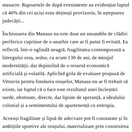
masacre. Rapoartele de după evenimente au evidențiat faptul
că 40% din cei uciși erau deținuți provizoriu, în așteptarea
judecății...
Închisoarea din Manaus nu este doar un ansamblu de clădiri
periferice cuprinse de o anarhie care ar fi putut fi evitată. Ea
reflectă, într-o oglindă neagră, fragilitatea contemporană a
întregului oraș, sedus, ca acum 130 de ani, de mirajul
modernității, dar depinzînd de o resursă economică
artificială și volatilă. Aplicînd grila de evaluare propusă de
Vitruviu pentru fondarea orașelor, Manaus nu ar fi trebuit să
existe, iar faptul că o face este rezultatul unei încleștări
surde, obstinate, directe, dar lipsite de speranță, a idealului
colonial și a sentimentului de apartenență cu entropia.
Aceeași fragilitate și lipsă de adecvare pot fi constatate și în
ambițiile sportive ale orașului, materializate prin construirea