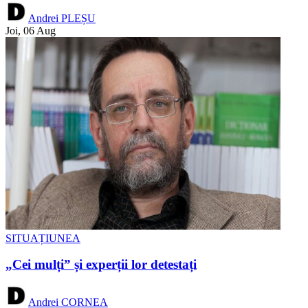
Andrei PLEȘU
Joi, 06 Aug
SITUAȚIUNEA
„Cei mulți” și experții lor detestați
Andrei CORNEA