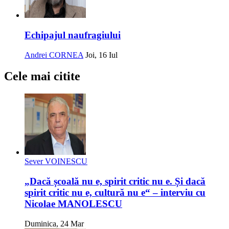
Echipajul naufragiului
Andrei CORNEA
Joi, 16 Iul
Cele mai citite
Sever VOINESCU
„Dacă școală nu e, spirit critic nu e. Și dacă
spirit critic nu e, cultură nu e“ – interviu cu
Nicolae MANOLESCU
Duminica, 24 Mar