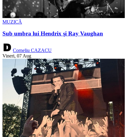
MUZICĂ
Sub umbra lui Hendrix şi Ray Vaughan
Corneliu CAZACU
Vineri, 07 Aug