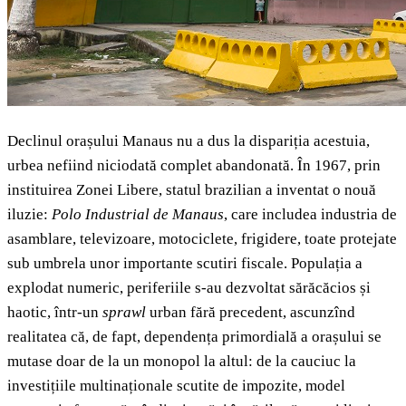
Declinul orașului Manaus nu a dus la dispariția acestuia,
urbea nefiind niciodată complet abandonată. În 1967, prin
instituirea Zonei Libere, statul brazilian a inventat o nouă
iluzie:
Polo Industrial de Manaus
, care includea industria de
asamblare, televizoare, motociclete, frigidere, toate protejate
sub umbrela unor importante scutiri fiscale. Populația a
explodat numeric, periferiile s-au dezvoltat sărăcăcios și
haotic, într-un
sprawl
urban fără precedent, ascunzînd
realitatea că, de fapt, dependența primordială a orașului se
mutase doar de la un monopol la altul: de la cauciuc la
investițiile multinaționale scutite de impozite, model