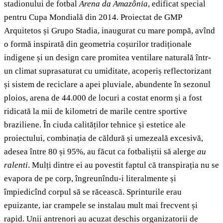
stadionului de fotbal
Arena da Amazônia
, edificat special
pentru Cupa Mondială din 2014. Proiectat de GMP
Arquitetos și Grupo Stadia, inaugurat cu mare pompă, avînd
o formă inspirată din geometria coșurilor tradiționale
indigene și un design care promitea ventilare naturală într-
un climat suprasaturat cu umiditate, acoperiș reflectorizant
și sistem de reciclare a apei pluviale, abundente în sezonul
ploios, arena de 44.000 de locuri a costat enorm și a fost
ridicată la mii de kilometri de marile centre sportive
braziliene. În ciuda calităților tehnice și estetice ale
proiectului, combinația de căldură și umezeală excesivă,
adesea între 80 și 95%, au făcut ca fotbaliștii să alerge
au
ralenti
. Mulți dintre ei au povestit faptul că transpirația nu se
evapora de pe corp, îngreunîndu-i literalmente și
împiedicînd corpul să se răcească. Sprinturile erau
epuizante, iar crampele se instalau mult mai frecvent și
rapid. Unii antrenori au acuzat deschis organizatorii de