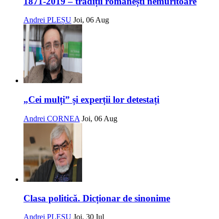
1871-2019 – tradiții românești nemuritoare
Andrei PLEȘU
Joi, 06 Aug
„Cei mulți” și experții lor detestați
Andrei CORNEA
Joi, 06 Aug
Clasa politică. Dicționar de sinonime
Andrei PLEȘU
Joi, 30 Iul