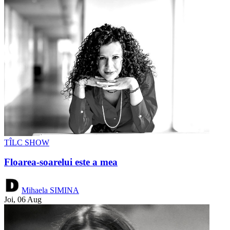
TÎLC SHOW
Floarea-soarelui este a mea
Mihaela SIMINA
Joi, 06 Aug