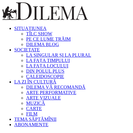
SITUAȚIUNEA
TÎLC SHOW
PE CE LUME TRĂIM
DILEMA BLOG
SOCIETATE
LA SINGULAR ȘI LA PLURAL
LA FAȚA TIMPULUI
LA FAȚA LOCULUI
DIN POLUL PLUS
CALEIDOSCOPIE
LA ZI ÎN CULTURĂ
DILEMA VĂ RECOMANDĂ
ARTE PERFORMATIVE
ARTE VIZUALE
MUZICĂ
CARTE
FILM
TEMA SĂPTĂMÎNII
ABONAMENTE