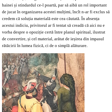
hainei și stindardul ce-l poartă, par să aibă un rol important
de jucat în organizarea acestei mulțimi, încît n-ar fi exclus să
credem că soluția materială este cea căutată. În absența
acestui indiciu, privitorul ar fi tentat să creadă că aici nu e
vorba despre o opoziție certă între planul spiritual, ilustrat
de convertire, și cel material, arătat de ieșirea din impasul
rătăcirii în lumea fizică, ci de o simplă alăturare.