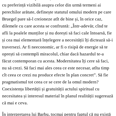
cu preferință vizibilă asupra celor din urmă termeni ai
perechilor arătate, definește statutul omului modern pe care
Bruegel pare să-l creioneze atît de bine și, în orice caz,
dilemele cu care acesta se confruntă: „Într-adevăr, cînd te
afli la poalele munților și nu dorești să faci cale întoarsă, fie
și cea mai elementară înțelegere a necesității îți dictează să-i
traversezi. Ar fi neeconomic, ar fi o risipă de energie să te
oprești să contempli miracolul, chiar dacă hazardul te-a
făcut contemporan cu acesta. Modernitatea îți cere să faci,
nu să crezi. Să faci mai ales ceea ce este necesar, atîta timp
cît ceea ce crezi nu produce efecte în plan concret”. Să fie
pragmatismul tot ceea ce se cere de la omul modern?
Coexistența libertății și gratuității actului spiritual cu
necesitatea și interesul material în planul realității sugerează
că mai e ceva.
În interpretarea lui Barbu, tocmai pentru faptul că nu există