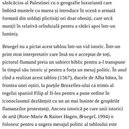
sărăcăcios al Palestinei cu o geografie luxuriantă care
îmbină muntele cu marea și introduce în scenă o armată
formată din soldați plictisiți ori doar obosiți, care urcă
munții în relativă orînduială pentru a rătăci apoi într-un
luminiș.
Bruegel nu a pictat acest tablou într-un vid istoric. Într-un
prim strat interpretativ care însă nu e acceptat de toți,
pictorul flamand preia un subiect biblic pentru a-l transpune
în timpul său istoric și pentru a forța un mesaj politic. În anul
cînd a realizat acest tablou (1567), ducele de Alba bătea, în
fruntea unei oștiri, la porțile Bruxelles-ului ca trimis al
regelui spaniol Filip al II-lea pentru a pune ordine în
iconoclasmul dezlănțuit cu un an mai înainte de grupările
flamanzilor protestanți. Ancora istorică pe care unii istorici
de artă (Rose-Marie & Rainer Hagen,
Bruegel
, 1994) o
folosesc pentru a sugera mesajul politic al tabloului este