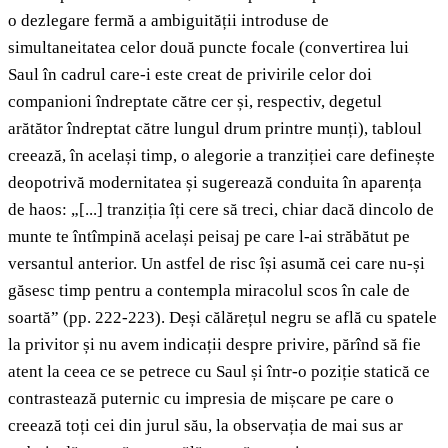
o dezlegare fermă a ambiguității introduse de
simultaneitatea celor două puncte focale (convertirea lui
Saul în cadrul care-i este creat de privirile celor doi
companioni îndreptate către cer și, respectiv, degetul
arătător îndreptat către lungul drum printre munți), tabloul
creează, în același timp, o alegorie a tranziției care definește
deopotrivă modernitatea și sugerează conduita în aparența
de haos: „[...] tranziția îți cere să treci, chiar dacă dincolo de
munte te întîmpină același peisaj pe care l-ai străbătut pe
versantul anterior. Un astfel de risc își asumă cei care nu-și
găsesc timp pentru a contempla miracolul scos în cale de
soartă” (pp. 222-223). Deși călărețul negru se află cu spatele
la privitor și nu avem indicații despre privire, părînd să fie
atent la ceea ce se petrece cu Saul și într-o poziție statică ce
contrastează puternic cu impresia de mișcare pe care o
creează toți cei din jurul său, la observația de mai sus ar