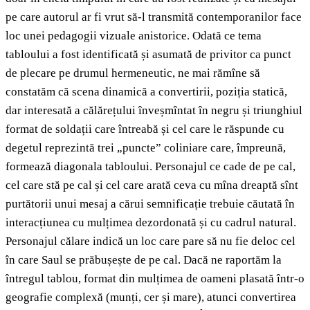
pe care autorul ar fi vrut să-l transmită contemporanilor face
loc unei pedagogii vizuale anistorice. Odată ce tema
tabloului a fost identificată și asumată de privitor ca punct
de plecare pe drumul hermeneutic, ne mai rămîne să
constatăm că scena dinamică a convertirii, poziția statică,
dar interesată a călărețului înveșmîntat în negru și triunghiul
format de soldații care întreabă și cel care le răspunde cu
degetul reprezintă trei „puncte” coliniare care, împreună,
formează diagonala tabloului. Personajul ce cade de pe cal,
cel care stă pe cal și cel care arată ceva cu mîna dreaptă sînt
purtătorii unui mesaj a cărui semnificație trebuie căutată în
interacțiunea cu mulțimea dezordonată și cu cadrul natural.
Personajul călare indică un loc care pare să nu fie deloc cel
în care Saul se prăbușește de pe cal. Dacă ne raportăm la
întregul tablou, format din mulțimea de oameni plasată într-o
geografie complexă (munți, cer și mare), atunci convertirea