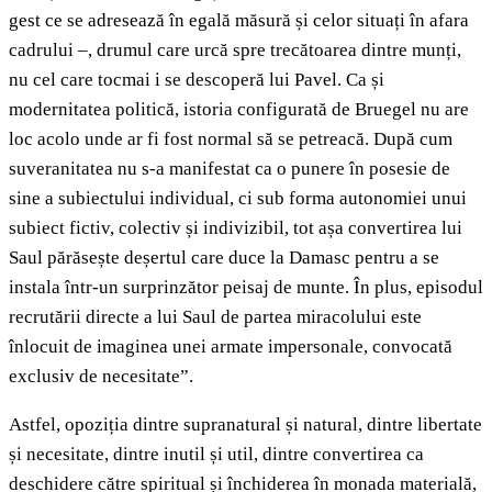
gest ce se adresează în egală măsură și celor situați în afara
cadrului –, drumul care urcă spre trecătoarea dintre munți,
nu cel care tocmai i se descoperă lui Pavel. Ca și
modernitatea politică, istoria configurată de Bruegel nu are
loc acolo unde ar fi fost normal să se petreacă. După cum
suveranitatea nu s-a manifestat ca o punere în posesie de
sine a subiectului individual, ci sub forma autonomiei unui
subiect fictiv, colectiv și indivizibil, tot așa convertirea lui
Saul părăsește deșertul care duce la Damasc pentru a se
instala într-un surprinzător peisaj de munte. În plus, episodul
recrutării directe a lui Saul de partea miracolului este
înlocuit de imaginea unei armate impersonale, convocată
exclusiv de necesitate”.
Astfel, opoziția dintre supranatural și natural, dintre libertate
și necesitate, dintre inutil și util, dintre convertirea ca
deschidere către spiritual și închiderea în monada materială,