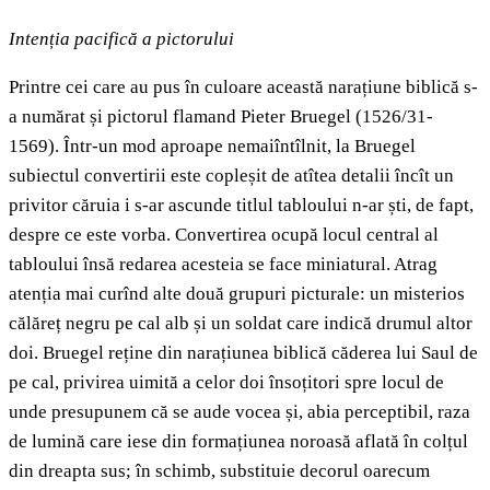
Intenția pacifică a pictorului
Printre cei care au pus în culoare această narațiune biblică s-
a numărat și pictorul flamand Pieter Bruegel (1526/31-
1569). Într-un mod aproape nemaiîntîlnit, la Bruegel
subiectul convertirii este copleșit de atîtea detalii încît un
privitor căruia i s-ar ascunde titlul tabloului n-ar ști, de fapt,
despre ce este vorba. Convertirea ocupă locul central al
tabloului însă redarea acesteia se face miniatural. Atrag
atenția mai curînd alte două grupuri picturale: un misterios
călăreț negru pe cal alb și un soldat care indică drumul altor
doi. Bruegel reține din narațiunea biblică căderea lui Saul de
pe cal, privirea uimită a celor doi însoțitori spre locul de
unde presupunem că se aude vocea și, abia perceptibil, raza
de lumină care iese din formațiunea noroasă aflată în colțul
din dreapta sus; în schimb, substituie decorul oarecum