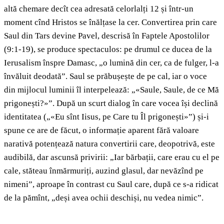
altă chemare decît cea adresată celorlalți 12 și într-un
moment cînd Hristos se înălțase la cer. Convertirea prin care
Saul din Tars devine Pavel, descrisă în Faptele Apostolilor
(9:1-19), se produce spectaculos: pe drumul ce ducea de la
Ierusalism înspre Damasc, „o lumină din cer, ca de fulger, l-a
învăluit deodată”. Saul se prăbușește de pe cal, iar o voce
din mijlocul luminii îl interpelează: „«Saule, Saule, de ce Mă
prigonești?»”. După un scurt dialog în care vocea își declină
identitatea („«Eu sînt Iisus, pe Care tu Îl prigonești»”) și-i
spune ce are de făcut, o informație aparent fără valoare
narativă potențează natura convertirii care, deopotrivă, este
audibilă, dar ascunsă privirii: „Iar bărbații, care erau cu el pe
cale, stăteau înmărmuriți, auzind glasul, dar nevăzînd pe
nimeni”, aproape în contrast cu Saul care, după ce s-a ridicat
de la pămînt, „deși avea ochii deschiși, nu vedea nimic”.