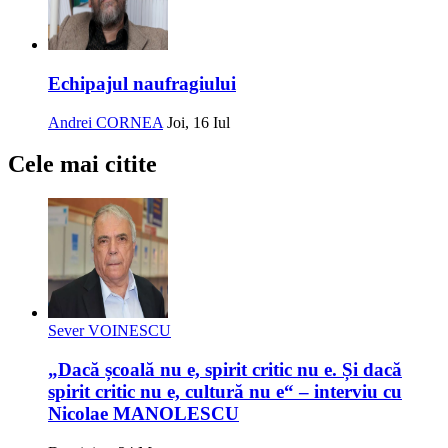
Echipajul naufragiului
Andrei CORNEA
Joi, 16 Iul
Cele mai citite
Sever VOINESCU
„Dacă școală nu e, spirit critic nu e. Și dacă
spirit critic nu e, cultură nu e“ – interviu cu
Nicolae MANOLESCU