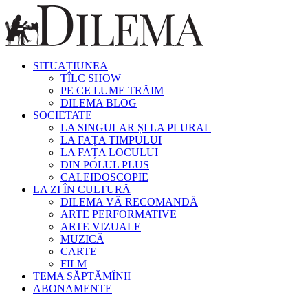
SITUAȚIUNEA
TÎLC SHOW
PE CE LUME TRĂIM
DILEMA BLOG
SOCIETATE
LA SINGULAR ȘI LA PLURAL
LA FAȚA TIMPULUI
LA FAȚA LOCULUI
DIN POLUL PLUS
CALEIDOSCOPIE
LA ZI ÎN CULTURĂ
DILEMA VĂ RECOMANDĂ
ARTE PERFORMATIVE
ARTE VIZUALE
MUZICĂ
CARTE
FILM
TEMA SĂPTĂMÎNII
ABONAMENTE