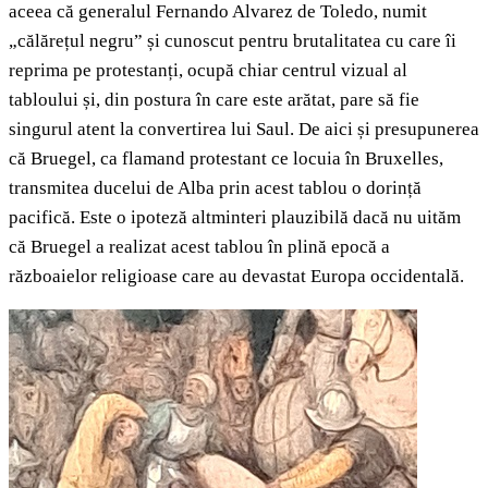
aceea că generalul Fernando Alvarez de Toledo, numit
„călărețul negru” și cunoscut pentru brutalitatea cu care îi
reprima pe protestanți, ocupă chiar centrul vizual al
tabloului și, din postura în care este arătat, pare să fie
singurul atent la convertirea lui Saul. De aici și presupunerea
că Bruegel, ca flamand protestant ce locuia în Bruxelles,
transmitea ducelui de Alba prin acest tablou o dorință
pacifică. Este o ipoteză altminteri plauzibilă dacă nu uităm
că Bruegel a realizat acest tablou în plină epocă a
războaielor religioase care au devastat Europa occidentală.