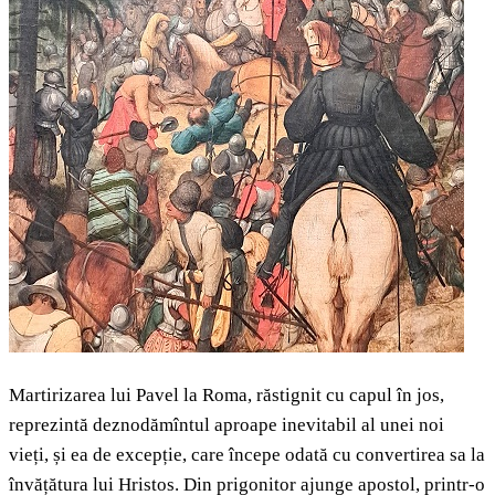
Martirizarea lui Pavel la Roma, răstignit cu capul în jos,
reprezintă deznodămîntul aproape inevitabil al unei noi
vieți, și ea de excepție, care începe odată cu convertirea sa la
învățătura lui Hristos. Din prigonitor ajunge apostol, printr-o