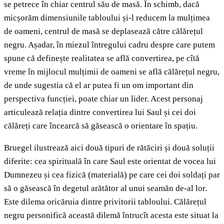
se petrece în chiar centrul său de masă. În schimb, dacă
micșorăm dimensiunile tabloului și-l reducem la mulțimea
de oameni, centrul de masă se deplasează către călărețul
negru. Așadar, în miezul întregului cadru despre care putem
spune că definește realitatea se află convertirea, pe cîtă
vreme în mijlocul mulțimii de oameni se află călărețul negru,
de unde sugestia că el ar putea fi un om important din
perspectiva funcției, poate chiar un lider. Acest personaj
articulează relația dintre convertirea lui Saul și cei doi
călăreți care încearcă să găsească o orientare în spațiu.
Bruegel ilustrează aici două tipuri de rătăciri și două soluții
diferite: cea spirituală în care Saul este orientat de vocea lui
Dumnezeu și cea fizică (materială) pe care cei doi soldați par
să o găsească în degetul arătător al unui seamăn de-al lor.
Este dilema oricăruia dintre privitorii tabloului. Călărețul
negru personifică această dilemă întrucît acesta este situat la