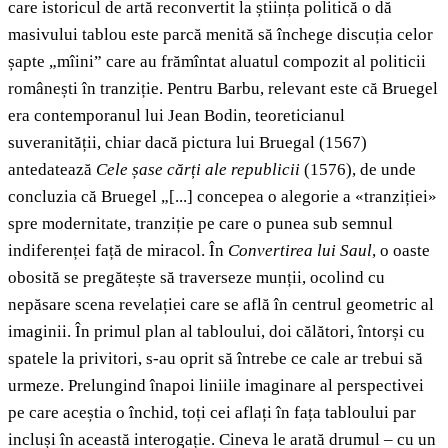
care istoricul de artă reconvertit la știința politică o dă
masivului tablou este parcă menită să închege discuția celor
șapte „mîini” care au frămîntat aluatul compozit al politicii
românești în tranziție. Pentru Barbu, relevant este că Bruegel
era contemporanul lui Jean Bodin, teoreticianul
suveranității, chiar dacă pictura lui Bruegal (1567)
antedatează
Cele șase cărți ale republicii
(1576), de unde
concluzia că Bruegel „[...] concepea o alegorie a «tranziției»
spre modernitate, tranziție pe care o punea sub semnul
indiferenței față de miracol. În
Convertirea lui Saul
, o oaste
obosită se pregătește să traverseze munții, ocolind cu
nepăsare scena revelației care se află în centrul geometric al
imaginii. În primul plan al tabloului, doi călători, întorși cu
spatele la privitori, s-au oprit să întrebe ce cale ar trebui să
urmeze. Prelungind înapoi liniile imaginare al perspectivei
pe care aceștia o închid, toți cei aflați în fața tabloului par
incluși în această interogație. Cineva le arată drumul – cu un