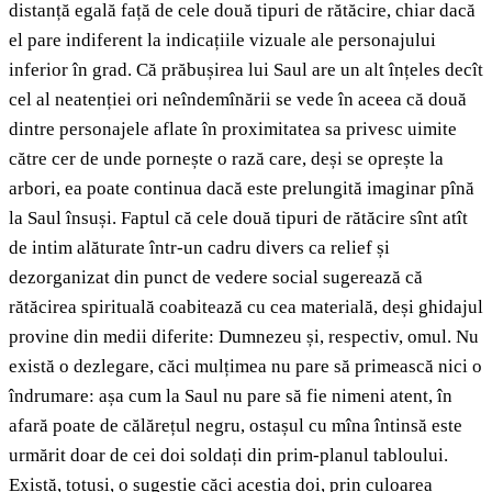
distanță egală față de cele două tipuri de rătăcire, chiar dacă
el pare indiferent la indicațiile vizuale ale personajului
inferior în grad. Că prăbușirea lui Saul are un alt înțeles decît
cel al neatenției ori neîndemînării se vede în aceea că două
dintre personajele aflate în proximitatea sa privesc uimite
către cer de unde pornește o rază care, deși se oprește la
arbori, ea poate continua dacă este prelungită imaginar pînă
la Saul însuși. Faptul că cele două tipuri de rătăcire sînt atît
de intim alăturate într-un cadru divers ca relief și
dezorganizat din punct de vedere social sugerează că
rătăcirea spirituală coabitează cu cea materială, deși ghidajul
provine din medii diferite: Dumnezeu și, respectiv, omul. Nu
există o dezlegare, căci mulțimea nu pare să primească nici o
îndrumare: așa cum la Saul nu pare să fie nimeni atent, în
afară poate de călărețul negru, ostașul cu mîna întinsă este
urmărit doar de cei doi soldați din prim-planul tabloului.
Există, totuși, o sugestie căci aceștia doi, prin culoarea