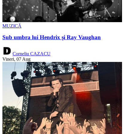
MUZICĂ
Sub umbra lui Hendrix şi Ray Vaughan
Corneliu CAZACU
Vineri, 07 Aug