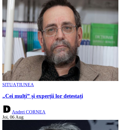
SITUAȚIUNEA
„Cei mulți” și experții lor detestați
Andrei CORNEA
Joi, 06 Aug