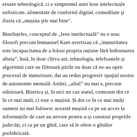
eroare tehnologică, ci e simptomul unei lene intelectuale
sofisticate, alimentate de confortul digital, comoditate şi
iluzia că „mașina ştie mai bine”.
Bineînțeles, conceptul de „lene intelectuală” nu e nou:
filosofi precum Immanuel Kant avertizau că „imaturitatea
este incapacitatea de a folosi propria rațiune fără îndrumarea
altuia”, însă, în doar cîțiva ani, tehnologia, telefoanele și
algoritmii care ne filtrează ştirile nu doar că ne-au oprit
procesul de maturizare, dar au redus progresiv spaţiul nostru
de autonomie mentală. Astăzi, „altul” nu mai e, precum
odinioară, Biserica și, în nici un caz statul, contestat din ce
în ce mai mult, ci este o mașină. Și din ce în ce mai mulți
oameni nu mai folosesc această mașină ca pe un acces la
informațiile de care au nevoie pentru a-și construi propriile
judecăți, ci ca pe un ghid, care să le ofere o gîndire
prefabricată.