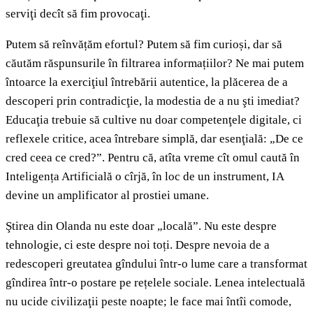
serviţi decît să fim provocaţi.
Putem să reînvățăm efortul? Putem să fim curioși, dar să
căutăm răspunsurile în filtrarea informațiilor? Ne mai putem
întoarce la exerciţiul întrebării autentice, la plăcerea de a
descoperi prin contradicţie, la modestia de a nu şti imediat?
Educaţia trebuie să cultive nu doar competenţele digitale, ci
reflexele critice, acea întrebare simplă, dar esenţială: „De ce
cred ceea ce cred?”. Pentru că, atîta vreme cît omul caută în
Inteligența Artificială o cîrjă, în loc de un instrument, IA
devine un amplificator al prostiei umane.
Ştirea din Olanda nu este doar „locală”. Nu este despre
tehnologie, ci este despre noi toți. Despre nevoia de a
redescoperi greutatea gîndului într-o lume care a transformat
gîndirea într-o postare pe rețelele sociale. Lenea intelectuală
nu ucide civilizaţii peste noapte; le face mai întîi comode,