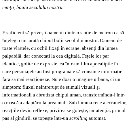
minții, boala secolului nostru.
E suficient să privești oamenii dintr-o stație de metrou ca să
înțelegi cum arată chipul bolii secolului nostru. Oameni de
toate vîrstele, cu ochii fixați în ecrane, absenți din lumea
palpabilă, dar conectați la cea digitală. Fețele lor par
identice, golite de expresie, ca într-un film apocaliptic în
care personajele au fost programate să consume informație
fără să mai reacționeze. Nu e doar o imagine urbană, ci un
simptom: fluxul neîntrerupt de stimuli vizuali și
informaționali a abrutizat chipul uman, transformîndu-l într-
o mască a adaptării la prea mult. Sub lumina rece a ecranelor,
reacțiile devin reflexe, privirea se goleşte, iar atenția, primul
pas al gîndirii, se topește într-un
scrolling
automat.