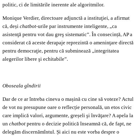
politic, ci de limitările inerente ale algoritmilor.
Monique Verdier, directoare adjunctă a instituţiei, a afirmat
că, deși
chatbot-
urile par instrumente inteligente, „ca
asistenţă pentru vot dau greş sistematic”. În consecință, AP a
considerat că aceste derapaje reprezintă o ameninţare directă
pentru democraţie, pentru că subminează „integritatea
alegerilor libere şi echitabile”.
Oboseala gîndirii
Dar de ce ar întreba cineva o mașină cu cine să voteze? Actul
de vot nu presupune oare o reflecție personală, un etos civic
care implică valori, argumente, greșeli şi învăţare? A apela la
un
chatbot
pentru o decizie politică înseamnă că, de fapt, ne
delegăm discernămîntul. Și aici nu este vorba despre o