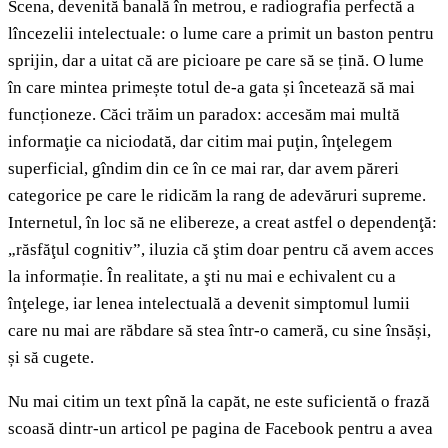
Scena, devenită banală în metrou, e radiografia perfectă a
lîncezelii intelectuale: o lume care a primit un baston pentru
sprijin, dar a uitat că are picioare pe care să se țină. O lume
în care mintea primește totul de-a gata și încetează să mai
funcționeze. Căci trăim un paradox: accesăm mai multă
informaţie ca niciodată, dar citim mai puţin, înţelegem
superficial, gîndim din ce în ce mai rar, dar avem păreri
categorice pe care le ridicăm la rang de adevăruri supreme.
Internetul, în loc să ne elibereze, a creat astfel o dependenţă:
„răsfăţul cognitiv”, iluzia că ştim doar pentru că avem acces
la informație. În realitate, a şti nu mai e echivalent cu a
înţelege, iar lenea intelectuală a devenit simptomul lumii
care nu mai are răbdare să stea într-o cameră, cu sine însăși,
și să cugete.
Nu mai citim un text pînă la capăt, ne este suficientă o frază
scoasă dintr-un articol pe pagina de Facebook pentru a avea