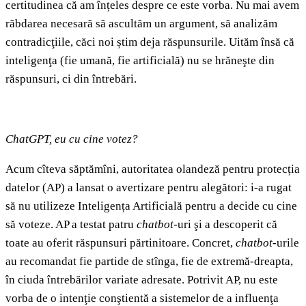
certitudinea că am înțeles despre ce este vorba. Nu mai avem
răbdarea necesară să ascultăm un argument, să analizăm
contradicţiile, căci noi știm deja răspunsurile. Uităm însă că
inteligenţa (fie umană, fie artificială) nu se hrăneşte din
răspunsuri, ci din întrebări.
ChatGPT, eu cu cine votez?
Acum cîteva săptămîni, autoritatea olandeză pentru protecția
datelor (AP) a lansat o avertizare pentru alegători: i-a rugat
să nu utilizeze Inteligența Artificială pentru a decide cu cine
să voteze. AP a testat patru
chatbot-
uri şi a descoperit că
toate au oferit răspunsuri părtinitoare. Concret,
chatbot
-urile
au recomandat fie partide de stînga, fie de extremă-dreapta,
în ciuda întrebărilor variate adresate. Potrivit AP, nu este
vorba de o intenţie conştientă a sistemelor de a influenţa