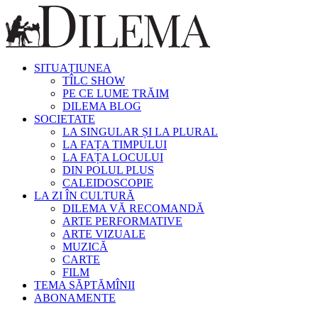
SITUAȚIUNEA
TÎLC SHOW
PE CE LUME TRĂIM
DILEMA BLOG
SOCIETATE
LA SINGULAR ȘI LA PLURAL
LA FAȚA TIMPULUI
LA FAȚA LOCULUI
DIN POLUL PLUS
CALEIDOSCOPIE
LA ZI ÎN CULTURĂ
DILEMA VĂ RECOMANDĂ
ARTE PERFORMATIVE
ARTE VIZUALE
MUZICĂ
CARTE
FILM
TEMA SĂPTĂMÎNII
ABONAMENTE