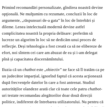
Primind recomandări personalizate, gîndirea noastră devine
opţională. Ne mulţumim cu rezumate, concluzii în loc de
argumente, „răspunsuri de-a gata” în loc de întrebări și
dileme. Lenea intelectuală modernă devine astfel
complicitatea noastră la propria delăsare: preferăm să
lucreze un algoritm în loc să ne dedicăm unui proces de
reflecţie. Deși tehnologia a fost creată ca să ne elibereze de
efort, noi sîntem cei care am abuzat de ea și i-am delegat
pînă și capacitatea discernămîntului.
Iluzia că un
chatbot
este „obiectiv” ne face să îl tratăm ca pe
un judecător imparțial, ignorînd faptul că acesta acţionează
după frecvenţele datelor în care a fost antrenat. Studiul
autorităților olandeze arată clar că toate cele patru
chatbot
-
uri testate recomandau alegătorilor doar două direcții
politice, indiferent de întrebarea utilizatorului. Nu pentru că