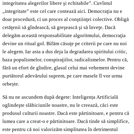
integritatea alegerilor libere şi echitabile”. Cuvîntul
„integritate” este cel care contează aici. Democraţia nu e
doar procedură, ci un proces al conştiinţei colective. Obligă
cetăţenii să gîndească, să greşească şi să înveţe. Dacă
delegăm această responsabilitate algoritmului, democraţia
devine un ritual gol. Bifăm căsuţe pe criterii pe care nu noi
le alegem. Iar asta a dus deja la degradarea spiritului critic,
baza populismelor, conspiraţiilor, radicalismelor. Pentru că,
fără un efort de gîndire, glasul celui mai vehement devine
purtătorul adevărului suprem, pe care masele îl vor urma
orbește.
Să nu ne ascundem după degete: Inteligența Artificială
oglindeşte slăbiciunile noastre, nu le creează, căci este
produsul culturii noastre. Dacă este părtinitoare, e pentru că
lumea care a creat-o e părtinitoare. Dacă tinde să simplifice,
este pentru că noi valorizăm simplitatea în detrimentul