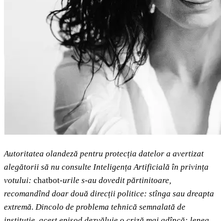
Autoritatea olandeză pentru protecția datelor a avertizat
alegătorii să nu consulte Inteligența Artificială în privința
votului:
chatbot-
urile s-au dovedit părtinitoare,
recomandînd doar două direcții politice: stînga sau dreapta
extremă. Dincolo de problema tehnică semnalată de
instituție, acest episod dezvăluie o criză mai adîncă: lenea