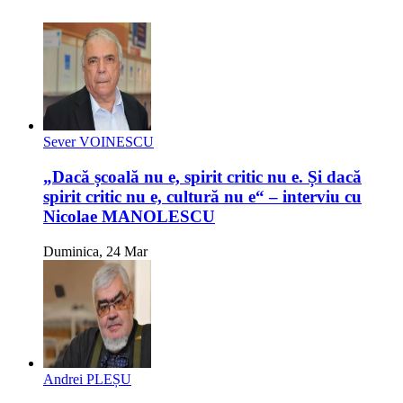
Sever VOINESCU
„Dacă școală nu e, spirit critic nu e. Și dacă
spirit critic nu e, cultură nu e“ – interviu cu
Nicolae MANOLESCU
Duminica, 24 Mar
Andrei PLEȘU