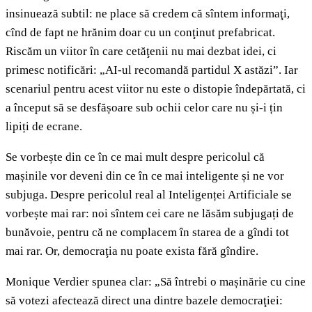
insinuează subtil: ne place să credem că sîntem informaţi,
cînd de fapt ne hrănim doar cu un conţinut prefabricat.
Riscăm un viitor în care cetăţenii nu mai dezbat idei, ci
primesc notificări: „AI-ul recomandă partidul X astăzi”. Iar
scenariul pentru acest viitor nu este o distopie îndepărtată, ci
a început să se desfășoare sub ochii celor care nu și-i țin
lipiți de ecrane.
Se vorbește din ce în ce mai mult despre pericolul că
mașinile vor deveni din ce în ce mai inteligente și ne vor
subjuga. Despre pericolul real al Inteligenței Artificiale se
vorbește mai rar: noi sîntem cei care ne lăsăm subjugați de
bunăvoie, pentru că ne complacem în starea de a gîndi tot
mai rar. Or, democraţia nu poate exista fără gîndire.
Monique Verdier spunea clar: „Să întrebi o mașinărie cu cine
să votezi afectează direct una dintre bazele democraţiei: