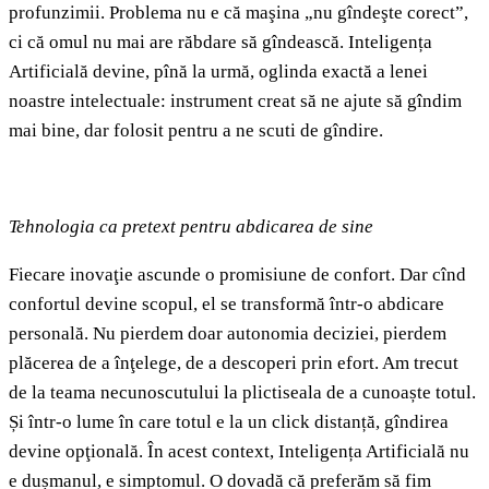
profunzimii. Problema nu e că maşina „nu gîndeşte corect”,
ci că omul nu mai are răbdare să gîndească. Inteligența
Artificială devine, pînă la urmă, oglinda exactă a lenei
noastre intelectuale: instrument creat să ne ajute să gîndim
mai bine, dar folosit pentru a ne scuti de gîndire.
Tehnologia ca pretext pentru abdicarea de sine
Fiecare inovaţie ascunde o promisiune de confort. Dar cînd
confortul devine scopul, el se transformă într-o abdicare
personală. Nu pierdem doar autonomia deciziei, pierdem
plăcerea de a înţelege, de a descoperi prin efort. Am trecut
de la teama necunoscutului la plictiseala de a cunoaște totul.
Și într-o lume în care totul e la un click distanță, gîndirea
devine opţională. În acest context, Inteligența Artificială nu
e dușmanul, e simptomul. O dovadă că preferăm să fim