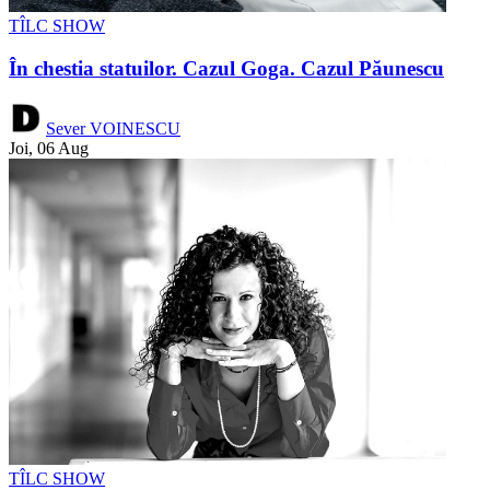
TÎLC SHOW
În chestia statuilor. Cazul Goga. Cazul Păunescu
Sever VOINESCU
Joi, 06 Aug
TÎLC SHOW