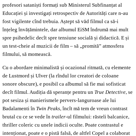
profesori sataniști formați sub Ministerul Subfinanțat al
Educației și investigați retrospectiv de Autorități care n-au
fost vigilente cînd trebuia. Aștept să văd filmul ca să-i
înțeleg învățămintele, dar albumul EiSM îndrumă mai mult
spre psihedelic decît spre tensiune socială și didactică. E și
un test-cheie al muzicii de film – să „promită” atmosfera
filmului, să momească.
Cu o abordare minimalistă și ocazional ritmată, cu elemente
de Lustmord și Ulver (la rîndul lor creatori de coloane
sonore obscure), e posibil ca albumul să fie mai sofisticat
decît filmul. Audiția dă speranțe pentru un
True Detective
,
se
pot sesiza și manierismele pervers-languroase ale lui
Badalamenti în
Twin Peaks
, încît mă tem de vreun contrast
brutal cu ce se vede în
trailer
-ul filmului: răsteli balcanice,
thriller coleric cu unele indicii oculte. Poate contrastul e
intenționat, poate e o pistă falsă, de altfel Copel a colaborat