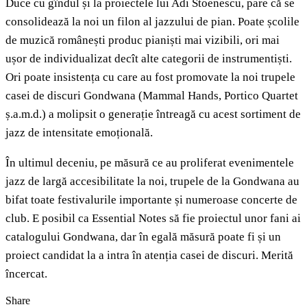
Duce cu gîndul și la proiectele lui Adi Stoenescu, pare că se
consolidează la noi un filon al jazzului de pian. Poate școlile
de muzică românești produc pianiști mai vizibili, ori mai
ușor de individualizat decît alte categorii de instrumentiști.
Ori poate insistența cu care au fost promovate la noi trupele
casei de discuri Gondwana (Mammal Hands, Portico Quartet
ș.a.m.d.) a molipsit o generație întreagă cu acest sortiment de
jazz de intensitate emoțională.
În ultimul deceniu, pe măsură ce au proliferat evenimentele
jazz de largă accesibilitate la noi, trupele de la Gondwana au
bifat toate festivalurile importante și numeroase concerte de
club. E posibil ca Essential Notes să fie proiectul unor fani ai
catalogului Gondwana, dar în egală măsură poate fi și un
proiect candidat la a intra în atenția casei de discuri. Merită
încercat.
Share