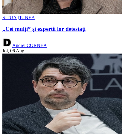
SITUAȚIUNEA
„Cei mulți” și experții lor detestați
Andrei CORNEA
Joi, 06 Aug