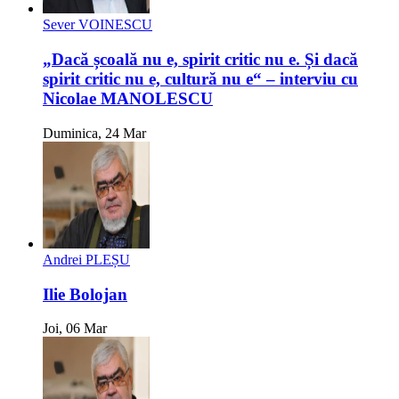
Sever VOINESCU
„Dacă școală nu e, spirit critic nu e. Și dacă
spirit critic nu e, cultură nu e“ – interviu cu
Nicolae MANOLESCU
Duminica, 24 Mar
Andrei PLEȘU
Ilie Bolojan
Joi, 06 Mar