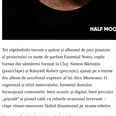
Tot săptămînile trecute a apărut și albumul de jazz pianistic
al proiectului cu nume de parfum Essential Notes, cuplu
format din sătmăreni formați la Cluj: Simion Bărnuțiu
(pian/clape) și Kányádi Robert (percuție), ajutați pe o treime
din album de saxofonul expresiv al lui Alex Munteanu. O
sugerează și titlul materialului, formatul duetului
încurajează contrastele: între acustic și digital, între percuția
„pișcată” și pianul cald, cu rolurile ocazional inversate –
clape ritmat-monotone lăsînd dinamismul pe seama tobelor.