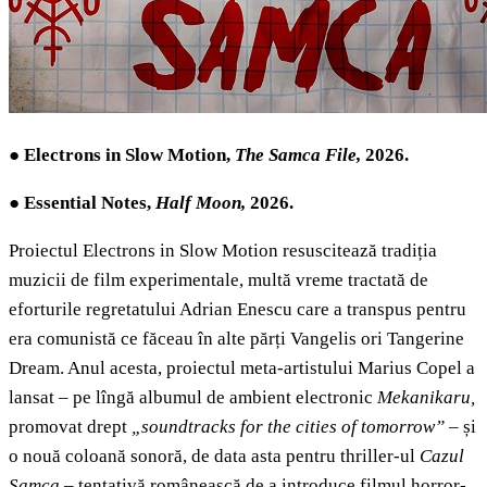
●
Electrons in Slow Motion,
The Samca File,
2026.
●
Essential Notes,
Half Moon,
2026.
Proiectul Electrons in Slow Motion resuscitează tradiția
muzicii de film experimentale, multă vreme tractată de
eforturile regretatului Adrian Enescu care a transpus pentru
era comunistă ce făceau în alte părți Vangelis ori Tangerine
Dream. Anul acesta, proiectul meta-artistului Marius Copel a
lansat – pe lîngă albumul de ambient electronic
Mekanikaru,
promovat drept
„soundtracks for the cities of tomorrow”
– și
o nouă coloană sonoră, de data asta pentru thriller-ul
Cazul
Samca
– tentativă românească de a introduce filmul horror-