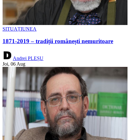
SITUAȚIUNEA
1871-2019 – tradiții românești nemuritoare
Andrei PLEȘU
Joi, 06 Aug