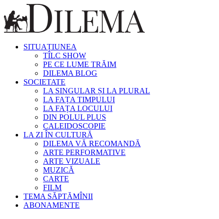
SITUAȚIUNEA
TÎLC SHOW
PE CE LUME TRĂIM
DILEMA BLOG
SOCIETATE
LA SINGULAR ȘI LA PLURAL
LA FAȚA TIMPULUI
LA FAȚA LOCULUI
DIN POLUL PLUS
CALEIDOSCOPIE
LA ZI ÎN CULTURĂ
DILEMA VĂ RECOMANDĂ
ARTE PERFORMATIVE
ARTE VIZUALE
MUZICĂ
CARTE
FILM
TEMA SĂPTĂMÎNII
ABONAMENTE