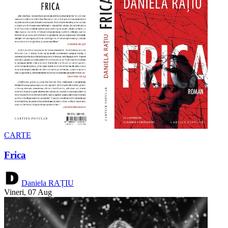
CARTE
Frica
Daniela RAȚIU
Vineri, 07 Aug