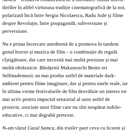
thriller în altfel virtuoasa tradiție cinematografică de la noi,
polarizată încă între Sergiu Nicolaescu, Radu Jude și filme
despre Revoluție, între propagandă, subversiune și
perversiune.
Nu e prima încercare autohtonă de a promova în tandem
genul horror și muzica de film – o combinație de regulă
cîștigătoare, dar care necesită mai multă presiune și mai
multă obrăznicie. Bănățenii Makunouchi Bento ori
Selfmademusic au mai produs astfel de materiale dark-
ambient pentru filme imaginare, dar și pentru unele reale, iar
în ultima vreme festivalurile de film dezvăluie un interes tot
mai activ pentru impactul senzorial al unor astfel de
proiecte, asociate unor filme care nu sînt neapărat nobile-
educative, ci mai degrabă pretexte.
N-am văzut
Cazul Samca
, din
trailer
pare ceva cu liceeni și