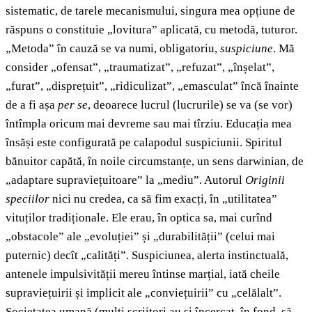
sistematic, de tarele mecanismului, singura mea opțiune de
răspuns o constituie „lovitura” aplicată, cu metodă, tuturor.
„Metoda” în cauză se va numi, obligatoriu,
suspiciune
. Mă
consider „ofensat”, „traumatizat”, „refuzat”, „înșelat”,
„furat”, „disprețuit”, „ridiculizat”, „emasculat” încă înainte
de a fi așa
per se
, deoarece lucrul (lucrurile) se va (se vor)
întîmpla oricum mai devreme sau mai tîrziu. Educația mea
însăși este configurată pe calapodul suspiciunii. Spiritul
bănuitor capătă, în noile circumstanțe, un sens darwinian, de
„adaptare supraviețuitoare” la „mediu”. Autorul
Originii
speciilor
nici nu credea, ca să fim exacți, în „utilitatea”
vituților tradiționale. Ele erau, în optica sa, mai curînd
„obstacole” ale „evoluției” și „durabilității” (celui mai
puternic) decît „calități”. Suspiciunea, alerta instinctuală,
antenele impulsivității mereu întinse marțial, iată cheile
supraviețuirii și implicit ale „conviețuirii” cu „celălalt”.
Societatea umană (mulți scriitori au și încercat, în fond, să