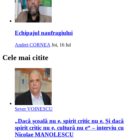
Echipajul naufragiului
Andrei CORNEA
Joi, 16 Iul
Cele mai citite
Sever VOINESCU
„Dacă școală nu e, spirit critic nu e. Și dacă
spirit critic nu e, cultură nu e“ – interviu cu
Nicolae MANOLESCU