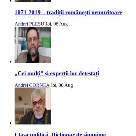
1871-2019 – tradiții românești nemuritoare
Andrei PLEȘU
Joi, 06 Aug
„Cei mulți” și experții lor detestați
Andrei CORNEA
Joi, 06 Aug
Clasa politică. Dicționar de sinonime