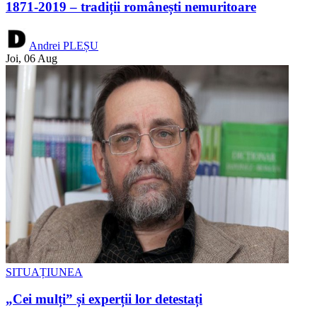
1871-2019 – tradiții românești nemuritoare
Andrei PLEȘU
Joi, 06 Aug
SITUAȚIUNEA
„Cei mulți” și experții lor detestați