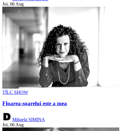
Joi, 06 Aug
TÎLC SHOW
Floarea-soarelui este a mea
Mihaela SIMINA
Joi, 06 Aug