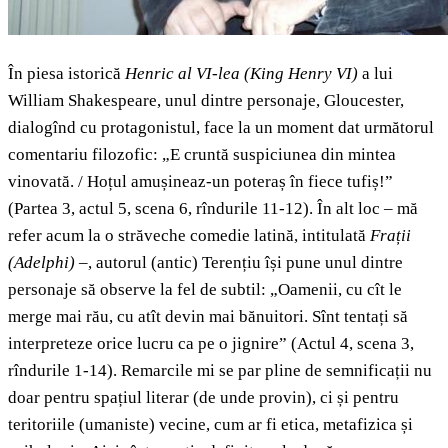
În piesa istorică
Henric al VI-lea
(
King Henry VI)
a lui
William Shakespeare, unul dintre personaje, Gloucester,
dialogînd cu protagonistul, face la un moment dat următorul
comentariu filozofic: „E cruntă suspiciunea din mintea
vinovată. / Hoțul amușineaz-un poteraș în fiece tufiș!”
(Partea 3, actul 5, scena 6, rîndurile 11-12). În alt loc – mă
refer acum la o străveche comedie latină, intitulată
Frații
(
Adelphi)
–,
autorul (antic) Terențiu își pune unul dintre
personaje să observe la fel de subtil: „Oamenii, cu cît le
merge mai rău, cu atît devin mai bănuitori. Sînt tentați să
interpreteze orice lucru ca pe o jignire” (Actul 4, scena 3,
rîndurile 1-14). Remarcile mi se par pline de semnificații nu
doar pentru spațiul literar (de unde provin), ci și pentru
teritoriile (umaniste) vecine, cum ar fi etica, metafizica și