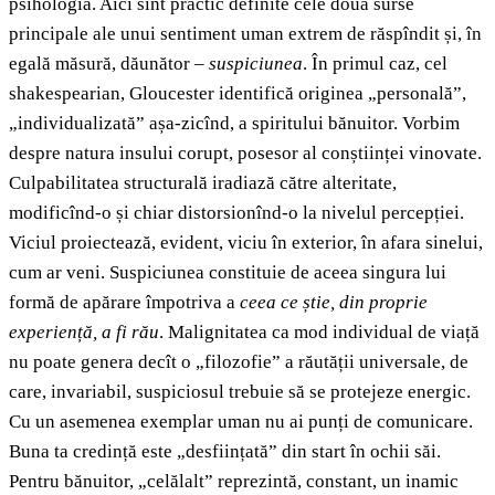
psihologia. Aici sînt practic definite cele două surse
principale ale unui sentiment uman extrem de răspîndit și, în
egală măsură, dăunător –
suspiciunea
. În primul caz, cel
shakespearian, Gloucester identifică originea „personală”,
„individualizată” așa-zicînd, a spiritului bănuitor. Vorbim
despre natura insului corupt, posesor al conștiinței vinovate.
Culpabilitatea structurală iradiază către alteritate,
modificînd-o și chiar distorsionînd-o la nivelul percepției.
Viciul proiectează, evident, viciu în exterior, în afara sinelui,
cum ar veni. Suspiciunea constituie de aceea singura lui
formă de apărare împotriva a
ceea ce știe, din proprie
experiență, a fi rău
. Malignitatea ca mod individual de viață
nu poate genera decît o „filozofie” a răutății universale, de
care, invariabil, suspiciosul trebuie să se protejeze energic.
Cu un asemenea exemplar uman nu ai punți de comunicare.
Buna ta credință este „desființată” din start în ochii săi.
Pentru bănuitor, „celălalt” reprezintă, constant, un inamic