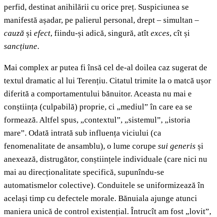
perfid, destinat anihilării cu orice preț. Suspiciunea se
manifestă așadar, pe palierul personal, drept – simultan –
cauză
și
efect
, fiindu-și adică, singură, atît
exces
, cît și
sancțiune
.
Mai complex ar putea fi însă cel de-al doilea caz sugerat de
textul dramatic al lui Terențiu. Citatul trimite la o matcă ușor
diferită a comportamentului bănuitor. Aceasta nu mai e
conștiința (culpabilă) proprie, ci „mediul” în care ea se
formează. Altfel spus, „contextul”, „sistemul”, „istoria
mare”. Odată intrată sub influența viciului (ca
fenomenalitate de ansamblu), o lume corupe
sui generis
și
anexează, distrugător, conștiințele individuale (care nici nu
mai au direcționalitate specifică, supunîndu-se
automatismelor colective). Conduitele se uniformizează în
același timp cu defectele morale. Bănuiala ajunge atunci
maniera unică de control existențial. Întrucît am fost „lovit”,