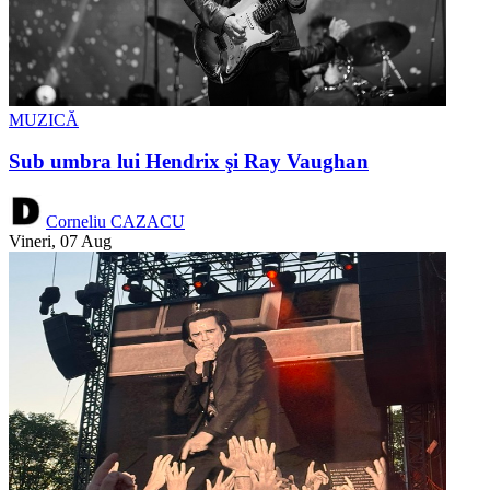
MUZICĂ
Sub umbra lui Hendrix şi Ray Vaughan
Corneliu CAZACU
Vineri, 07 Aug