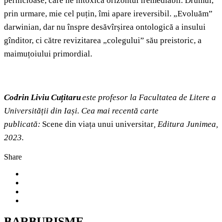
pernicioase, care ne intoxică orizontul iremediabil. Drumul,
prin urmare, mie cel puțin, îmi apare ireversibil. „Evoluăm”
darwinian, dar nu înspre desăvîrșirea ontologică a insului
gînditor, ci către revizitarea „colegului” său preistoric, a
maimuțoiului primordial.
Codrin Liviu Cuțitaru
este profesor la Facultatea de Litere a
Universității din Iași. Cea mai recentă carte
publicată:
Scene din viața unui universitar
, Editura Junimea,
2023.
Share
BARBURISME