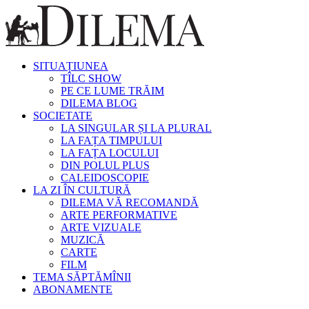
SITUAȚIUNEA
TÎLC SHOW
PE CE LUME TRĂIM
DILEMA BLOG
SOCIETATE
LA SINGULAR ȘI LA PLURAL
LA FAȚA TIMPULUI
LA FAȚA LOCULUI
DIN POLUL PLUS
CALEIDOSCOPIE
LA ZI ÎN CULTURĂ
DILEMA VĂ RECOMANDĂ
ARTE PERFORMATIVE
ARTE VIZUALE
MUZICĂ
CARTE
FILM
TEMA SĂPTĂMÎNII
ABONAMENTE