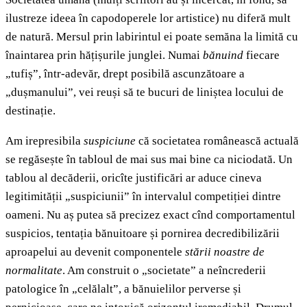
ilustreze ideea în capodoperele lor artistice) nu diferă mult
de natură. Mersul prin labirintul ei poate semăna la limită cu
înaintarea prin hățișurile junglei. Numai
bănuind
fiecare
„tufiș”, într-adevăr, drept posibilă ascunzătoare a
„dușmanului”, vei reuși să te bucuri de liniștea locului de
destinație.
Am irepresibila
suspiciune
că societatea românească actuală
se regăsește în tabloul de mai sus mai bine ca niciodată. Un
tablou al decăderii, oricîte justificări ar aduce cineva
legitimității „suspiciunii” în intervalul competiției dintre
oameni. Nu aș putea să precizez exact cînd comportamentul
suspicios, tentația bănuitoare și pornirea decredibilizării
aproapelui au devenit componentele
stării noastre de
normalitate
. Am construit o „societate” a neîncrederii
patologice în „celălalt”, a bănuielilor perverse și