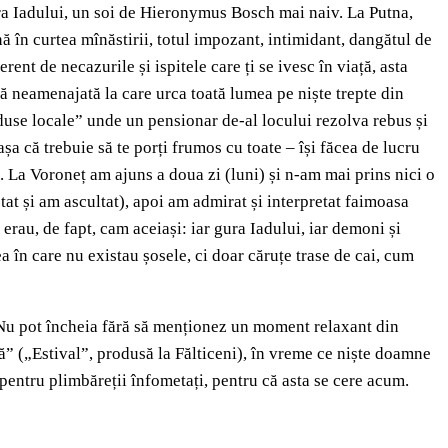
gura Iadului, un soi de Hieronymus Bosch mai naiv. La Putna,
 în curtea mînăstirii, totul impozant, intimidant, dangătul de
rent de necazurile și ispitele care ți se ivesc în viață, asta
tă neamenajată la care urca toată lumea pe niște trepte din
oduse locale” unde un pensionar de-al locului rezolva rebus și
 așa că trebuie să te porți frumos cu toate – își făcea de lucru
ă. La Voroneț am ajuns a doua zi (luni) și n-am mai prins nici o
tat și am ascultat), apoi am admirat și interpretat faimoasa
 erau, de fapt, cam aceiași: iar gura Iadului, iar demoni și
ea în care nu existau șosele, ci doar căruțe trase de cai, cum
. Nu pot încheia fără să menționez un moment relaxant din
să” („Estival”, produsă la Fălticeni), în vreme ce niște doamne
 pentru plimbăreții înfometați, pentru că asta se cere acum.