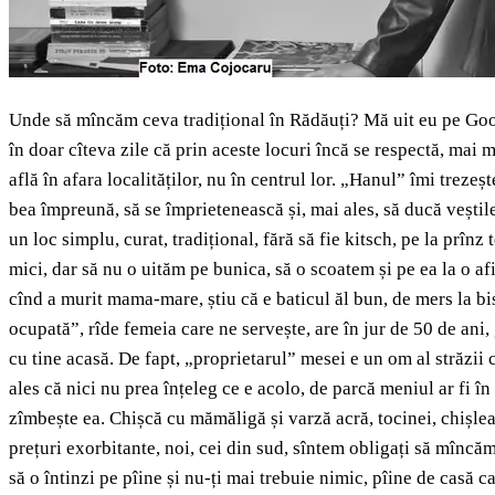
Unde să mîncăm ceva tradițional în Rădăuți? Mă uit eu pe Goo
în doar cîteva zile că prin aceste locuri încă se respectă, mai
află în afara localităților, nu în centrul lor. „Hanul” îmi tre
bea împreună, să se împrietenească și, mai ales, să ducă veștil
un loc simplu, curat, tradițional, fără să fie kitsch, pe la prînz
mici, dar să nu o uităm pe bunica, să o scoatem și pe ea la o af
cînd a murit mama-mare, știu că e baticul ăl bun, de mers la b
ocupată”, rîde femeia care ne servește, are în jur de 50 de ani
cu tine acasă. De fapt, „proprietarul” mesei e un om al străzii
ales că nici nu prea înțeleg ce e acolo, de parcă meniul ar fi î
zîmbește ea. Chișcă cu mămăligă și varză acră, tocinei, chișlea
prețuri exorbitante, noi, cei din sud, sîntem obligați să mîncă
să o întinzi pe pîine și nu-ți mai trebuie nimic, pîine de casă 