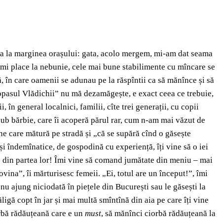
va la marginea orașului: gata, acolo mergem, mi-am dat seama
e îmi place la nebunie, cele mai bune stabilimente cu mîncare se
ă, în care oamenii se adunau pe la răspîntii ca să mănînce și să
„Popasul Vlădichii” nu mă dezamăgește, e exact ceea ce trebuie,
 în general localnici, familii, cîte trei generații, cu copii
 sub bărbie, care îi acoperă părul rar, cum n-am mai văzut de
e care mătură pe stradă și „că se supără cînd o găsește
și îndemînatice, de gospodină cu experiență, îți vine să o iei
mos din partea lor! Îmi vine să comand jumătate din meniu – mai
vina”, îi mărturisesc femeii. „Ei, totul are un început!”, îmi
nu ajung niciodată în piețele din București sau le găsești la
igă copt în jar și mai multă smîntînă din aia pe care îți vine
iorbă rădăuțeană care e un
must
, să mănînci ciorbă rădăuțeană la