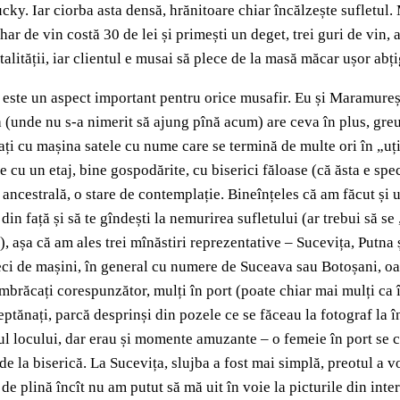
. Iar ciorba asta densă, hrănitoare chiar încălzește sufletul. Mi
pahar de vin costă 30 de lei și primești un deget, trei guri de vi
talității, iar clientul e musai să plece de la masă măcar ușor abți
 este un aspect important pentru orice musafir. Eu și Maramureșu
a (unde nu s-a nimerit să ajung pînă acum) are ceva în plus, gre
răbați cu mașina satele cu nume care se termină de multe ori în „uț
cu un etaj, bine gospodărite, cu biserici făloase (că ăsta e spec
e ancestrală, o stare de contemplație. Bineînțeles că am făcut și 
de din față și să te gîndești la nemurirea sufletului (ar trebui să
, așa că am ales trei mînăstiri reprezentative – Sucevița, Putna
 zeci de mașini, în general cu numere de Suceava sau Botoșani, o
u îmbrăcați corespunzător, mulți în port (poate chiar mai mulți 
pieptănați, parcă desprinși din pozele ce se făceau la fotograf la 
tul locului, dar erau și momente amuzante – o femeie în port se 
e la biserică. La Sucevița, slujba a fost mai simplă, preotul a v
 de plină încît nu am putut să mă uit în voie la picturile din inte