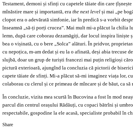
Testament, demoni și sfinți cu capetele tăiate din care țîșneșt
mînăstire mare și importantă, era
the next level
și mai „pe bogă
clopot era o adevărată simfonie, iar în predică s-a vorbit despre 
înseamnă „să-ți porți crucea”. Mai mult mi-a plăcut la chilia l
lemn, după care coborau dezamăgiți, dar locul inspira liniște ș
bea o vișinată, cu o bere „Solca” alături. În pridvor, proprietara
cu nepoțica, m-am dedat și eu la o afinată, deși abia trecuse de
slujbă, doar un grup de turiști francezi mai puțin religioși căr
pictură exterioară, ajungînd la concluzia că pictorii de biseric
capete tăiate de sfinți. Mi-a plăcut să-mi imaginez viața lor, cu
colaborau cu clerul și ce primeau de mîncare și de băut, ca să 
În concluzie, vizita mea scurtă în Bucovina a fost în mod neaș
parcul din centrul orașului Rădăuți, cu copaci bătrîni și umbro
respectabile, gospodine la ele acasă, specialiste probabil în c
Share