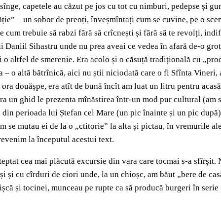
e sînge, capetele au căzut pe jos cu tot cu nimburi, pedepse și 
ție” – un sobor de preoți, înveșmîntați cum se cuvine, pe o scenă
cum trebuie să rabzi fără să crîcnești și fără să te revolți, indife
ui Daniil Sihastru unde nu prea aveai ce vedea în afară de-o gro
i o altfel de smerenie. Era acolo și o căsuță tradițională cu „pr
 – o altă bătrînică, aici nu știi niciodată care o fi Sfînta Vineri,
 ora douășpe, era atît de bună încît am luat un litru pentru acas
ora un ghid le prezenta mînăstirea într-un mod pur cultural (am s
i din perioada lui Ștefan cel Mare (un pic înainte și un pic după)
m se mutau ei de la o „ctitorie” la alta și pictau, în vremurile al
revenim la începutul acestui text.
teptat cea mai plăcută excursie din vara care tocmai s-a sfîrșit
și și cu cîrduri de ciori unde, la un chioșc, am băut „bere de ca
hișcă și tocinei, munceau pe rupte ca să producă burgeri în serie