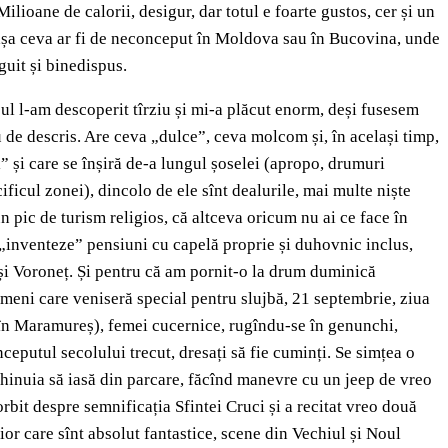
lioane de calorii, desigur, dar totul e foarte gustos, cer și un
n, așa ceva ar fi de neconceput în Moldova sau în Bucovina, unde
guit și binedispus.
l l-am descoperit tîrziu și mi-a plăcut enorm, deși fusesem
u de descris. Are ceva „dulce”, ceva molcom și, în același timp,
i” și care se înșiră de-a lungul șoselei (apropo, drumuri
ificul zonei), dincolo de ele sînt dealurile, mai multe niște
un pic de turism religios, că altceva oricum nu ai ce face în
 se „inventeze” pensiuni cu capelă proprie și duhovnic inclus,
 și Voroneț. Și pentru că am pornit-o la drum duminică
ameni care veniseră special pentru slujbă, 21 septembrie, ziua
ca în Maramureș), femei cucernice, rugîndu-se în genunchi,
începutul secolului trecut, dresați să fie cuminți. Se simțea o
chinuia să iasă din parcare, făcînd manevre cu un jeep de vreo
orbit despre semnificația Sfintei Cruci și a recitat vreo două
rior care sînt absolut fantastice, scene din Vechiul și Noul