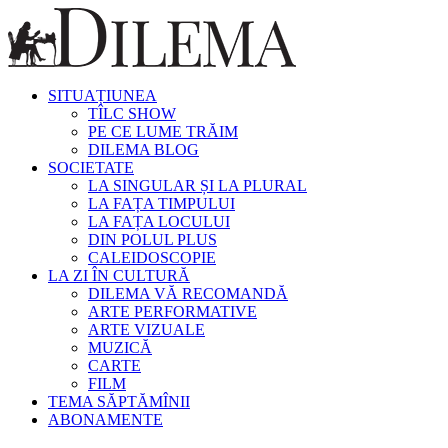
SITUAȚIUNEA
TÎLC SHOW
PE CE LUME TRĂIM
DILEMA BLOG
SOCIETATE
LA SINGULAR ȘI LA PLURAL
LA FAȚA TIMPULUI
LA FAȚA LOCULUI
DIN POLUL PLUS
CALEIDOSCOPIE
LA ZI ÎN CULTURĂ
DILEMA VĂ RECOMANDĂ
ARTE PERFORMATIVE
ARTE VIZUALE
MUZICĂ
CARTE
FILM
TEMA SĂPTĂMÎNII
ABONAMENTE