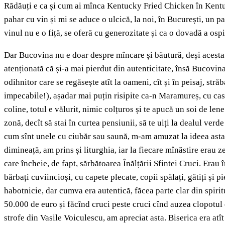
Rădăuți e ca și cum ai mînca Kentucky Fried Chicken în Kentucky
pahar cu vin și mi se aduce o ulcică, la noi, în București, un 
vinul nu e o fiță, se oferă cu generozitate și ca o dovadă a ospi
Dar Bucovina nu e doar despre mîncare și băutură, deși acesta
atenționată că și-a mai pierdut din autenticitate, însă Bucovin
odihnitor care se regăsește atît la oameni, cît și în peisaj, st
impecabile!), așadar mai puțin risipite ca-n Maramureș, cu case 
coline, totul e vălurit, nimic colțuros și te apucă un soi de len
zonă, decît să stai în curtea pensiunii, să te uiți la dealul ver
cum sînt unele cu ciubăr sau saună, m-am amuzat la ideea asta)
dimineață, am prins și liturghia, iar la fiecare mînăstire erau
care încheie, de fapt, sărbătoarea Înălțării Sfintei Cruci. Era
bărbați cuviincioși, cu capete plecate, copii spălați, gătiți și 
habotnicie, dar cumva era autentică, făcea parte clar din spiri
50.000 de euro și făcînd cruci peste cruci cînd auzea clopotul d
strofe din Vasile Voiculescu, am apreciat asta. Biserica era atît