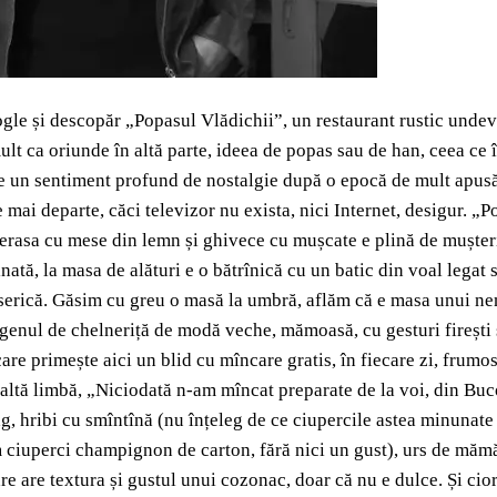
gle și descopăr „Popasul Vlădichii”, un restaurant rustic unde
 mult ca oriunde în altă parte, ideea de popas sau de han, ceea c
zește un sentiment profund de nostalgie după o epocă de mult apus
e mai departe, căci televizor nu exista, nici Internet, desigur. 
 terasa cu mese din lemn și ghivece cu mușcate e plină de mușterii,
inată, la masa de alături e o bătrînică cu un batic din voal legat
iserică. Găsim cu greu o masă la umbră, aflăm că e masa unui nen
, genul de chelneriță de modă veche, mămoasă, cu gesturi firești 
 care primește aici un blid cu mîncare gratis, în fiecare zi, fru
n altă limbă, „Niciodată n-am mîncat preparate de la voi, din Buco
g, hribi cu smîntînă (nu înțeleg de ce ciupercile astea minunate 
m ciuperci champignon de carton, fără nici un gust), urs de mămăl
care are textura și gustul unui cozonac, doar că nu e dulce. Și c