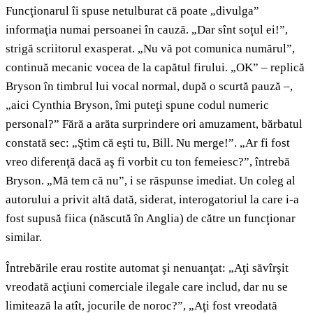
Funcţionarul îi spuse netulburat că poate „divulga”
informaţia numai persoanei în cauză. „Dar sînt soţul ei!”,
strigă scriitorul exasperat. „Nu vă pot comunica numărul”,
continuă mecanic vocea de la capătul firului. „OK” – replică
Bryson în timbrul lui vocal normal, după o scurtă pauză –,
„aici Cynthia Bryson, îmi puteţi spune codul numeric
personal?” Fără a arăta surprindere ori amuzament, bărbatul
constată sec: „Ştim că eşti tu, Bill. Nu merge!”. „Ar fi fost
vreo diferenţă dacă aş fi vorbit cu ton femeiesc?”, întrebă
Bryson. „Mă tem că nu”, i se răspunse imediat. Un coleg al
autorului a privit altă dată, siderat, interogatoriul la care i-a
fost supusă fiica (născută în Anglia) de către un funcţionar
similar.
Întrebările erau rostite automat şi nenuanţat: „Aţi săvîrşit
vreodată acţiuni comerciale ilegale care includ, dar nu se
limitează la atît, jocurile de noroc?”, „Aţi fost vreodată