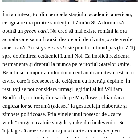
Îmi amintesc, tot din perioada stagiului academic american,
ce agitație era printre studenții străini în SUA dornici să
obțină un
green card
.
Nu cred să mai existe români la ora
actuală care să nu fi auzit despre atît de rîvnita „carte verde”
americană. Acest
green card
este practic ultimul pas (hotărît)
spre dobîndirea cetăţeniei Lumii Noi. Ea implică rezidenţa
permanentă şi dreptul la muncă pe teritoriul Statelor Unite.
Beneficiarii importantului document au doar cîteva restricţii
civice care îi deosebesc de cetăţenii cu libertăţi depline. În
rest, toţi se pot considera urmaşi legitimi ai lui William
Bradford şi coloniştilor săi de pe Mayflower, chiar dacă
engleza lor se rezumă (adesea) la gesticulaţii elaborate şi
zîmbete politicoase. Prin vinele unui posesor de „carte
verde” curge năvalnic sîngele yankeului în devenire. Se
înţelege că americanii au ajuns foarte circumspecţi cu