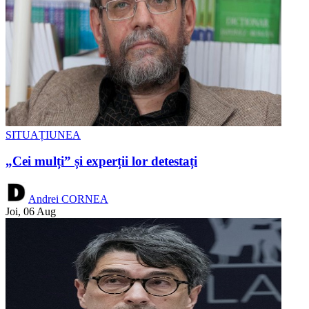
SITUAȚIUNEA
„Cei mulți” și experții lor detestați
Andrei CORNEA
Joi, 06 Aug