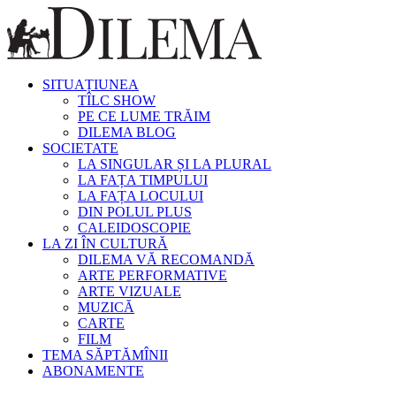
SITUAȚIUNEA
TÎLC SHOW
PE CE LUME TRĂIM
DILEMA BLOG
SOCIETATE
LA SINGULAR ȘI LA PLURAL
LA FAȚA TIMPULUI
LA FAȚA LOCULUI
DIN POLUL PLUS
CALEIDOSCOPIE
LA ZI ÎN CULTURĂ
DILEMA VĂ RECOMANDĂ
ARTE PERFORMATIVE
ARTE VIZUALE
MUZICĂ
CARTE
FILM
TEMA SĂPTĂMÎNII
ABONAMENTE