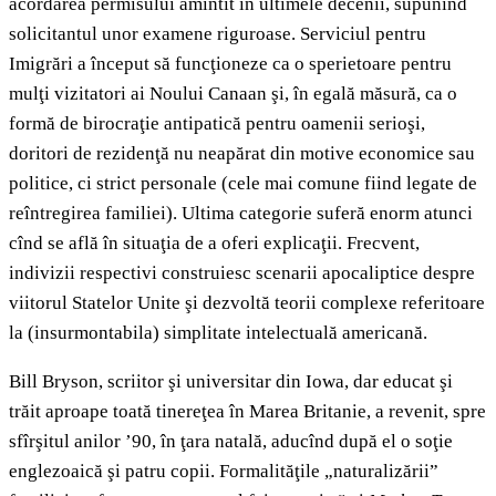
acordarea permisului amintit în ultimele decenii, supunînd
solicitantul unor examene riguroase. Serviciul pentru
Imigrări a început să funcţioneze ca o sperietoare pentru
mulţi vizitatori ai Noului Canaan şi, în egală măsură, ca o
formă de birocraţie antipatică pentru oamenii serioşi,
doritori de rezidenţă nu neapărat din motive economice sau
politice, ci strict personale (cele mai comune fiind legate de
reîntregirea familiei). Ultima categorie suferă enorm atunci
cînd se află în situaţia de a oferi explicaţii. Frecvent,
indivizii respectivi construiesc scenarii apocaliptice despre
viitorul Statelor Unite şi dezvoltă teorii complexe referitoare
la (insurmontabila) simplitate intelectuală americană.
Bill Bryson, scriitor şi universitar din Iowa, dar educat şi
trăit aproape toată tinereţea în Marea Britanie, a revenit, spre
sfîrşitul anilor ’90, în ţara natală, aducînd după el o soţie
englezoaică şi patru copii. Formalităţile „naturalizării”