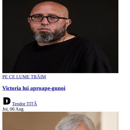
PE CE LUME TRĂIM
Victoria lui aproape-gunoi
Teodor TIȚĂ
Joi, 06 Aug