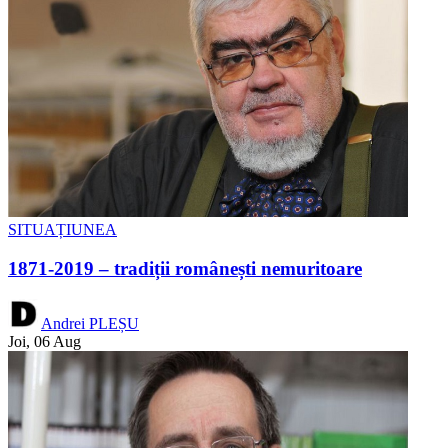
SITUAȚIUNEA
1871-2019 – tradiții românești nemuritoare
Andrei PLEȘU
Joi, 06 Aug