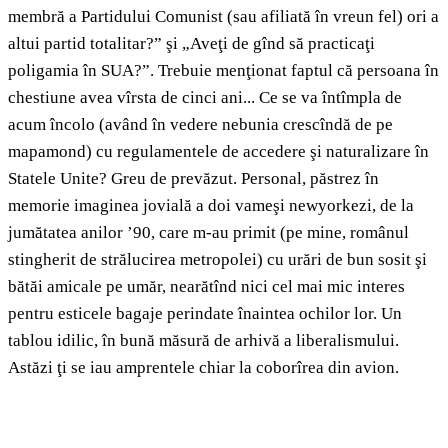
membră a Partidului Comunist (sau afiliată în vreun fel) ori a
altui partid totalitar?” şi „Aveţi de gînd să practicaţi
poligamia în SUA?”. Trebuie menţionat faptul că persoana în
chestiune avea vîrsta de cinci ani... Ce se va întîmpla de
acum încolo (având în vedere nebunia crescîndă de pe
mapamond) cu regulamentele de accedere şi naturalizare în
Statele Unite? Greu de prevăzut. Personal, păstrez în
memorie imaginea jovială a doi vameşi newyorkezi, de la
jumătatea anilor ’90, care m-au primit (pe mine, românul
stingherit de strălucirea metropolei) cu urări de bun sosit şi
bătăi amicale pe umăr, nearătînd nici cel mai mic interes
pentru esticele bagaje perindate înaintea ochilor lor. Un
tablou idilic, în bună măsură de arhivă a liberalismului.
Astăzi ţi se iau amprentele chiar la coborîrea din avion.