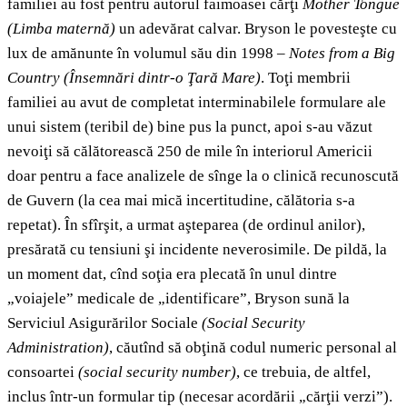
familiei au fost pentru autorul faimoasei cărţi
Mother Tongue
(
Limba maternă
)
un adevărat calvar. Bryson le povesteşte cu
lux de amănunte în volumul său din 1998 –
Notes from a Big
Country
(
Însemnări dintr-o Ţară Mare)
. Toţi membrii
familiei au avut de completat interminabilele formulare ale
unui sistem (teribil de) bine pus la punct, apoi s-au văzut
nevoiţi să călătorească 250 de mile în interiorul Americii
doar pentru a face analizele de sînge la o clinică recunoscută
de Guvern (la cea mai mică incertitudine, călătoria s-a
repetat). În sfîrşit, a urmat aşteparea
(de ordinul anilor),
presărată cu tensiuni şi incidente neverosimile. De pildă, la
un moment dat, cînd soţia era plecată în unul dintre
„voiajele” medicale de „identificare”, Bryson sună la
Serviciul Asigurărilor Sociale
(
Social Security
Administration)
, căutînd să obţină codul numeric personal al
consoartei
(
social security
number)
, ce trebuia, de altfel,
inclus într-un formular tip (necesar acordării „cărţii verzi”).