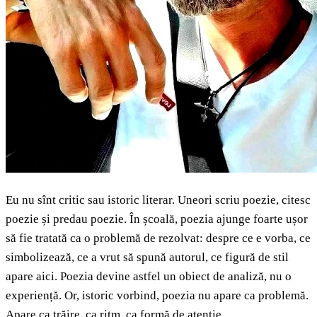
Eu nu sînt critic sau istoric literar. Uneori scriu poezie, citesc
poezie și predau poezie. În școală, poezia ajunge foarte ușor
să fie tratată ca o problemă de rezolvat: despre ce e vorba, ce
simbolizează, ce a vrut să spună autorul, ce figură de stil
apare aici. Poezia devine astfel un obiect de analiză, nu o
experiență. Or, istoric vorbind, poezia nu apare ca problemă.
Apare ca trăire, ca ritm, ca formă de atenție.