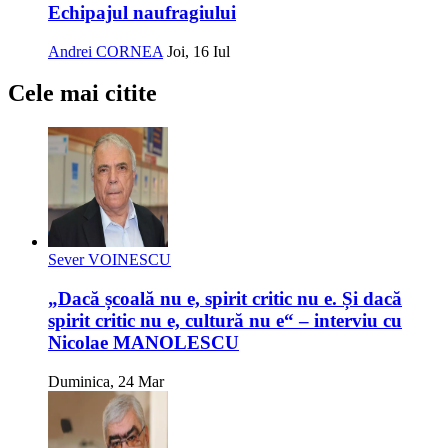
Echipajul naufragiului
Andrei CORNEA
Joi, 16 Iul
Cele mai citite
Sever VOINESCU
„Dacă școală nu e, spirit critic nu e. Și dacă
spirit critic nu e, cultură nu e“ – interviu cu
Nicolae MANOLESCU
Duminica, 24 Mar