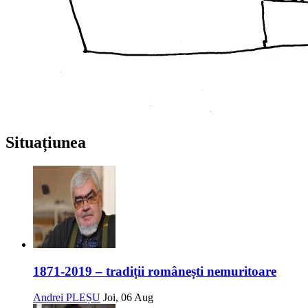
Situațiunea
1871-2019 – tradiții românești nemuritoare
Andrei PLEȘU
Joi, 06 Aug