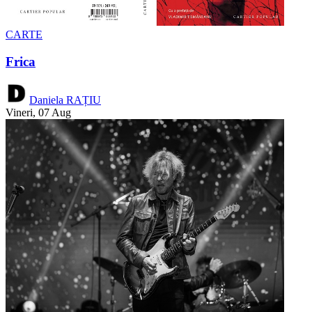
CARTE
Frica
Daniela RAȚIU
Vineri, 07 Aug