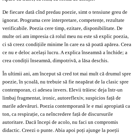
De fiecare dată cînd predau poezie, simt o tensiune greu de
ignorat. Programa cere interpretare, competențe, rezultate
verificabile. Poezia cere timp, ezitare, disponibilitate. De
multe ori am impresia că rolul meu nu este să explic poezia,
ci să creez condițiile minime în care ea să poată apărea. Ceea
ce nu e deloc același lucru. A explica înseamnă a închide; a
crea condiții înseamnă, dimpotrivă, a lăsa deschis.
În ultimii ani, am început să cred tot mai mult că drumul spre
poezie, în școală, nu trebuie să fie neapărat de la clasic spre
contemporan, ci adesea invers. Elevii trăiesc deja într-un
limbaj fragmentat, ironic, autoreflexiv, suspicios față de
marile adevăruri. Poezia contemporană le e mai apropiată ca
ton, ca respirație, ca neîncredere față de discursurile
autoritare. Dacă începi de acolo, nu faci un compromis
didactic. Creezi o punte. Abia apoi poți ajunge la poeții