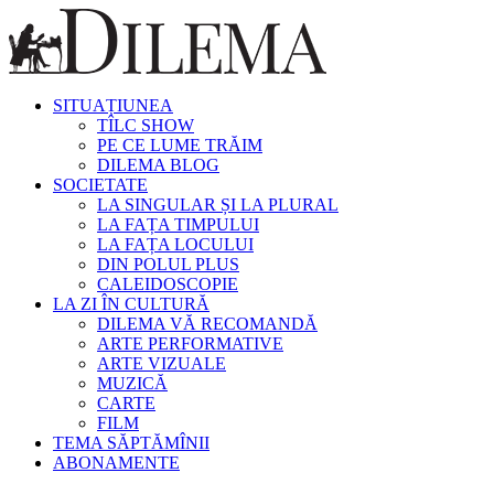
SITUAȚIUNEA
TÎLC SHOW
PE CE LUME TRĂIM
DILEMA BLOG
SOCIETATE
LA SINGULAR ȘI LA PLURAL
LA FAȚA TIMPULUI
LA FAȚA LOCULUI
DIN POLUL PLUS
CALEIDOSCOPIE
LA ZI ÎN CULTURĂ
DILEMA VĂ RECOMANDĂ
ARTE PERFORMATIVE
ARTE VIZUALE
MUZICĂ
CARTE
FILM
TEMA SĂPTĂMÎNII
ABONAMENTE