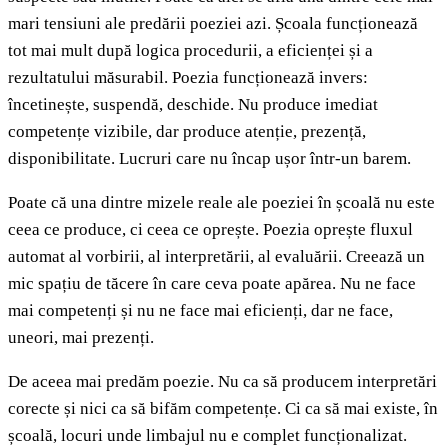
mari tensiuni ale predării poeziei azi. Școala funcționează
tot mai mult după logica procedurii, a eficienței și a
rezultatului măsurabil. Poezia funcționează invers:
încetinește, suspendă, deschide. Nu produce imediat
competențe vizibile, dar produce atenție, prezență,
disponibilitate. Lucruri care nu încap ușor într-un barem.
Poate că una dintre mizele reale ale poeziei în școală nu este
ceea ce produce, ci ceea ce oprește. Poezia oprește fluxul
automat al vorbirii, al interpretării, al evaluării. Creează un
mic spațiu de tăcere în care ceva poate apărea. Nu ne face
mai competenți și nu ne face mai eficienți, dar ne face,
uneori, mai prezenți.
De aceea mai predăm poezie. Nu ca să producem interpretări
corecte și nici ca să bifăm competențe. Ci ca să mai existe, în
școală, locuri unde limbajul nu e complet funcționalizat.