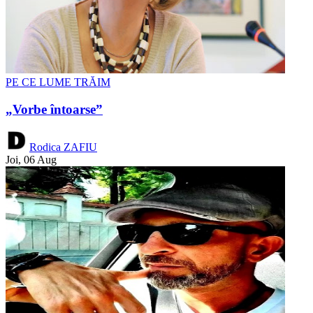
PE CE LUME TRĂIM
„Vorbe întoarse”
Rodica ZAFIU
Joi, 06 Aug