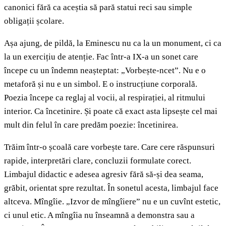
canonici fără ca aceștia să pară statui reci sau simple
obligații școlare.
Așa ajung, de pildă, la Eminescu nu ca la un monument, ci ca
la un exercițiu de atenție. Fac într-a IX-a un sonet care
începe cu un îndemn neașteptat: „Vorbește-ncet”. Nu e o
metaforă și nu e un simbol. E o instrucțiune corporală.
Poezia începe ca reglaj al vocii, al respirației, al ritmului
interior. Ca încetinire. Și poate că exact asta lipsește cel mai
mult din felul în care predăm poezie: încetinirea.
Trăim într-o școală care vorbește tare. Care cere răspunsuri
rapide, interpretări clare, concluzii formulate corect.
Limbajul didactic e adesea agresiv fără să-și dea seama,
grăbit, orientat spre rezultat. În sonetul acesta, limbajul face
altceva. Mîngîie. „Izvor de mîngîiere” nu e un cuvînt estetic,
ci unul etic. A mîngîia nu înseamnă a demonstra sau a