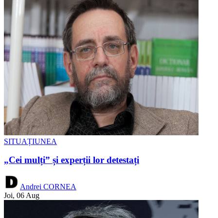
SITUAȚIUNEA
„Cei mulți” și experții lor detestați
Andrei CORNEA
Joi, 06 Aug