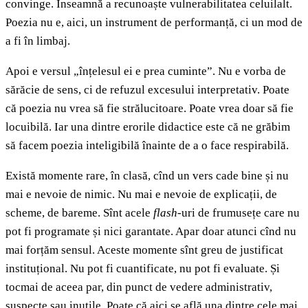
convinge. Înseamnă a recunoaște vulnerabilitatea celuilalt.
Poezia nu e, aici, un instrument de performanță, ci un mod de
a fi în limbaj.
Apoi e versul „înțelesul ei e prea cuminte”. Nu e vorba de
sărăcie de sens, ci de refuzul excesului interpretativ. Poate
că poezia nu vrea să fie strălucitoare. Poate vrea doar să fie
locuibilă. Iar una dintre erorile didactice este că ne grăbim
să facem poezia inteligibilă înainte de a o face respirabilă.
Există momente rare, în clasă, cînd un vers cade bine și nu
mai e nevoie de nimic. Nu mai e nevoie de explicații, de
scheme, de bareme. Sînt acele
flash
-uri de frumusețe care nu
pot fi programate și nici garantate. Apar doar atunci cînd nu
mai forțăm sensul. Aceste momente sînt greu de justificat
instituțional. Nu pot fi cuantificate, nu pot fi evaluate. Și
tocmai de aceea par, din punct de vedere administrativ,
suspecte sau inutile. Poate că aici se află una dintre cele mai