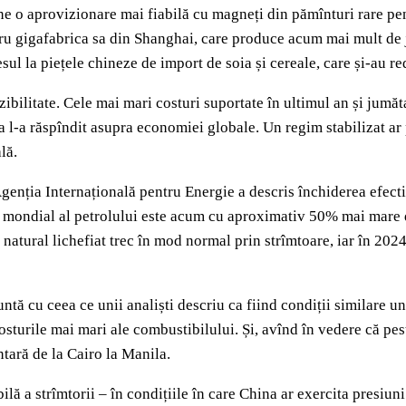
ine o aprovizionare mai fiabilă cu magneți din pămînturi rare pe
tru gigafabrica sa din Shanghai, care produce acum mai mult de 
sul la piețele chineze de import de soia și cereale, care și-au re
zibilitate. Cele mai mari costuri suportate în ultimul an și jumă
sta l-a răspîndit asupra economiei globale. Un regim stabilizat a
lă.
genția Internațională pentru Energie a descris închiderea efectiv
țul mondial al petrolului este acum cu aproximativ 50% mai mare 
natural lichefiat trec în mod normal prin strîmtoare, iar în 202
ntă cu ceea ce unii analiști descriu ca fiind condiții similare u
costurile mai mari ale combustibilului. Și, avînd în vedere că p
tară de la Cairo la Manila.
 a strîmtorii – în condițiile în care China ar exercita presiuni 