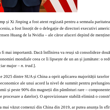
 și Xi Jinping a fost atent regizată pentru a semnala paritatea 
eniu, a fost însoțit de o delegație de directori executivi ameri
Jensen Huang de la Nvidia – ale căror afaceri depind de menține
fi mai importantă. Dacă întîlnirea va reuși să consolideze două
conomiei mondiale ceea ce îi lipsește de un an și jumătate: o red
ciar major –
n. trad.
].
e 2025 dintre SUA și China a oprit aplicarea majorității taxelo
e economice ale unui acord la nivel de summit pentru prelungirea 
ii și peste 90% din magneții din pămînturi rare – componente ut
e procesare a datelor). O aprovizionare stabilă elimină o const
nu a mai văzut comenzi din China din 2019, ar putea anunța în sfî