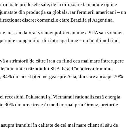
ntru toate produsele sale, de la difuzoare la module optice
jumătate din producția sa globală. Iar fermierii americani – un
direcționat discret comenzile către Brazilia și Argentina.
tate nu s-au datorat vreunei politici anume a SUA sau vreunei
r permite companiilor din întreaga lume – nu în ultimul rînd
ă a strîmtorii de către Iran ca fiind cea mai mare întrerupere
decît înaintea războiului SUA-Israel împotriva Iranului.
4, 84% din acest țiței mergea spre Asia, din care aproape 70%
nei recesiuni. Pakistanul și Vietnamul raționalizează energia.
este 30% din uree trece în mod normal prin Ormuz, prețurile
asupra Iranului în calitate de cel mai mare client al său de