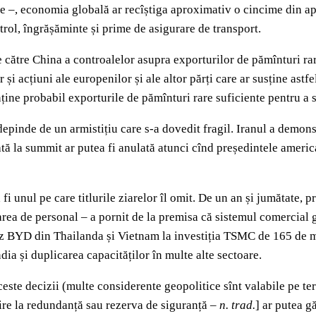
ene –, economia globală ar recîștiga aproximativ o cincime din 
trol, îngrășăminte și prime de asigurare de transport.
 de către China a controalelor asupra exporturilor de pămînturi r
 și acțiuni ale europenilor și ale altor părți care ar susține ast
ine probabil exporturile de pămînturi rare suficiente pentru a s
depinde de un armistițiu care s-a dovedit fragil. Iranul a demon
ată la summit ar putea fi anulată atunci cînd președintele americ
 fi unul pe care titlurile ziarelor îl omit. De un an și jumătate
ajarea de personal – a pornit de la premisa că sistemul comercial
inez BYD din Thailanda și Vietnam la investiția TSMC de 165 de m
ia și duplicarea capacităților în multe alte sectoare.
ceste decizii (multe considerente geopolitice sînt valabile pe t
rire la redundanță sau rezerva de siguranță –
n. trad.
] ar putea g