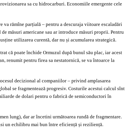
aprovizionarea sa cu hidrocarburi. Economiile emergente cele
are va rămîne parțială – pentru a descuraja viitoare escaladări
fel de măsuri americane sau ar introduce măsuri proprii. Pentru
usține utilizarea curentă, dar nu și acumularea strategică.
strat că poate închide Ormuzul după bunul său plac, iar acest
an, renumit pentru firea sa nestatornică, se va întoarce la
, procesul decizional al companiilor – privind amplasarea
 global se fragmentează progresiv. Costurile acestui calcul sînt
iliarde de dolari pentru o fabrică de semiconductori în
ermen lung), dar ar încetini următoarea rundă de fragmentare.
ăsi un echilibru mai bun între eficiență și reziliență.