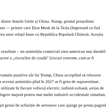
dintre Statele Unite și China. Trump, primul președinte
cani — printre care Elon Musk de la Tesla (împreună cu fiul
rea unor relații bune cu Republica Populară Chineză. Aceștia
 rezultate – un armistițiu comercial sino-american mai durabil
ucere a „riscurilor de coadă” [riscuri extreme, cum ar fi
r vamale punitive ale lui Trump, China acceptînd să relaxeze
acestui armistițiu pînă în 2027 ar fi greu de supraestimat.
ilizate în fiecare vehicul electric, turbină eoliană, avion de
rîngere majoră pentru mai multe industrii occidentale simultan.
rșit genul de achiziție de aeronave care ajunge pe prima pagină