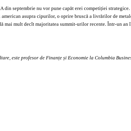
 SUA din septembrie nu vor pune capăt erei competiției strategic
american asupra cipurilor, o oprire bruscă a livrărilor de metal
ă mai mult decît majoritatea summit-urilor recente. Într-un an în
oltare, este profesor de Finanțe și Economie la Columbia Busine