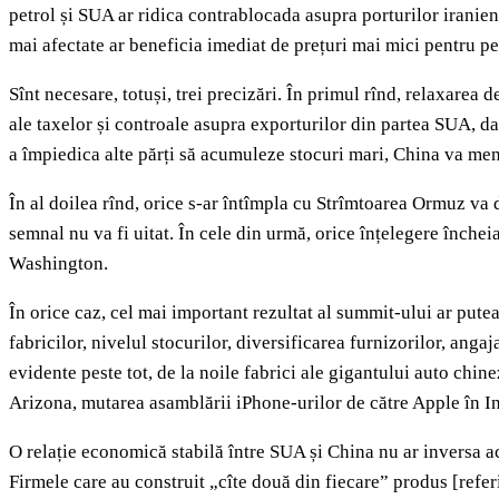
petrol și SUA ar ridica contrablocada asupra porturilor irani
mai afectate ar beneficia imediat de prețuri mai mici pentru pe
Sînt necesare, totuși, trei precizări. În primul rînd, relaxarea
ale taxelor și controale asupra exporturilor din partea SUA, dar
a împiedica alte părți să acumuleze stocuri mari, China va menț
În al doilea rînd, orice s-ar întîmpla cu Strîmtoarea Ormuz va 
semnal nu va fi uitat. În cele din urmă, orice înțelegere închei
Washington.
În orice caz, cel mai important rezultat al summit-ului ar putea
fabricilor, nivelul stocurilor, diversificarea furnizorilor, ang
evidente peste tot, de la noile fabrici ale gigantului auto ch
Arizona, mutarea asamblării iPhone-urilor de către Apple în Ind
O relație economică stabilă între SUA și China nu ar inversa a
Firmele care au construit „cîte două din fiecare” produs [refe