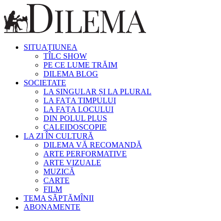
SITUAȚIUNEA
TÎLC SHOW
PE CE LUME TRĂIM
DILEMA BLOG
SOCIETATE
LA SINGULAR ȘI LA PLURAL
LA FAȚA TIMPULUI
LA FAȚA LOCULUI
DIN POLUL PLUS
CALEIDOSCOPIE
LA ZI ÎN CULTURĂ
DILEMA VĂ RECOMANDĂ
ARTE PERFORMATIVE
ARTE VIZUALE
MUZICĂ
CARTE
FILM
TEMA SĂPTĂMÎNII
ABONAMENTE