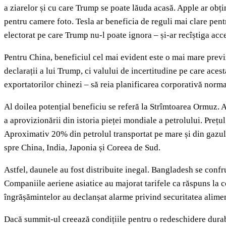
a ziarelor și cu care Trump se poate lăuda acasă. Apple ar obț
pentru camere foto. Tesla ar beneficia de reguli mai clare pen
electorat pe care Trump nu-l poate ignora – și-ar recîștiga acce
Pentru China, beneficiul cel mai evident este o mai mare previ
declarații a lui Trump, ci valului de incertitudine pe care ace
exportatorilor chinezi – să reia planificarea corporativă norma
Al doilea potențial beneficiu se referă la Strîmtoarea Ormuz. A
a aprovizionării din istoria pieței mondiale a petrolului. Pre
Aproximativ 20% din petrolul transportat pe mare și din gazul 
spre China, India, Japonia și Coreea de Sud.
Astfel, daunele au fost distribuite inegal. Bangladesh se confru
Companiile aeriene asiatice au majorat tarifele ca răspuns la 
îngrășămintelor au declanșat alarme privind securitatea alimen
Dacă summit-ul creează condițiile pentru o redeschidere durabilă