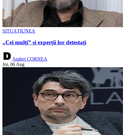
SITUAȚIUNEA
„Cei mulți” și experții lor detestați
Andrei CORNEA
Joi, 06 Aug