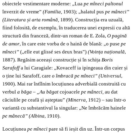
obiectele vestimentare moderne: „Lua
pe mîneci
paltonul
înverzit de vreme”
(Familia,
1903); „halatul pus
pe mâneci”
(Literatura și arta română,
1899). Construcția era uzuală,
fiind folosită, de exemplu, în traducerea unei expresii cu altă
structură din franceză, dintr-un roman de E. Zola,
O pagină
de amor
, în care este vorba de o haină de blană: „o puse
pe
mîneci”
(„elle eut glissé ses deux bras”)
(Voința națională
,
1887). Regăsim aceeași construcție și în schița
Boris
Sarafoff
a lui Caragiale: „Kovaceff ia ipingeaua din cuier și
o ține lui Sarafoff, care
o îmbracă pe mîneci”
(Universul
,
1900). Mai rar întîlnim locuțiunea adverbială construită cu
verbul
a băga
–
„Au băgat
cojoacele
pe mâneci,
au dat
căciulile pe ceafă și așteptau”
(Minerva,
1912) – sau într-o
variantă cu substantivul la singular: „Ne îmbrăcăm hainele
pe mânecă”
(Albina
, 1910).
Locuțiunea
pe mîneci
pare să fi ieșit din uz. Într-un corpus