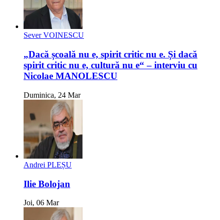
Sever VOINESCU
„Dacă școală nu e, spirit critic nu e. Și dacă
spirit critic nu e, cultură nu e“ – interviu cu
Nicolae MANOLESCU
Duminica, 24 Mar
Andrei PLEȘU
Ilie Bolojan
Joi, 06 Mar