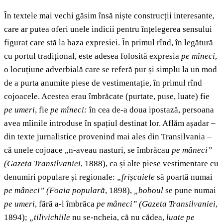
În textele mai vechi găsim însă niște construcții interesante,
care ar putea oferi unele indicii pentru înțelegerea sensului
figurat care stă la baza expresiei. În primul rînd, în legătură
cu portul tradițional, este adesea folosită expresia
pe mîneci
,
o locuțiune adverbială care se referă pur și simplu la un mod
de a purta anumite piese de vestimentație, în primul rînd
cojoacele. Acestea erau îmbrăcate (purtate, puse, luate) fie
pe umeri
, fie
pe mîneci:
în cea de-a doua ipostază, persoana
avea mîinile introduse în spațiul destinat lor. Aflăm așadar –
din texte jurnalistice provenind mai ales din Transilvania –
că unele cojoace „n-aveau nasturi, se îmbrăcau
pe mâneci”
(Gazeta Transilvaniei
, 1888), ca și alte piese vestimentare cu
denumiri populare și regionale:
„frișcaiele
să poartă numai
pe mâneci”
(Foaia populară
, 1898),
„boboul
se pune numai
pe umeri
, fără a-l îmbrăca
pe mâneci”
(Gazeta Transilvaniei
,
1894);
„tilivichiile
nu se-ncheia, că nu cădea,
luate pe