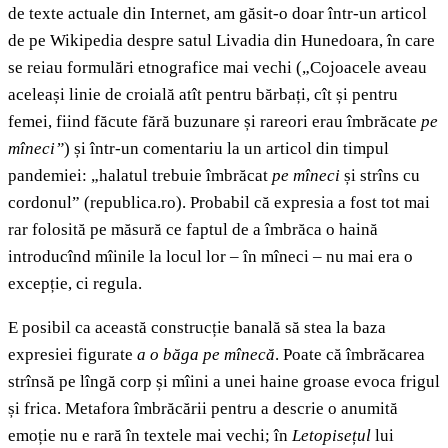
de texte actuale din Internet, am găsit-o doar într-un articol
de pe Wikipedia despre satul Livadia din Hunedoara, în care
se reiau formulări etnografice mai vechi („Cojoacele aveau
aceleași linie de croială atît pentru bărbați, cît și pentru
femei, fiind făcute fără buzunare și rareori erau îmbrăcate
pe
mîneci”
) și într-un comentariu la un articol din timpul
pandemiei: „halatul trebuie îmbrăcat
pe mîneci
și strîns cu
cordonul” (republica.ro). Probabil că expresia a fost tot mai
rar folosită pe măsură ce faptul de a îmbrăca o haină
introducînd mîinile la locul lor – în mîneci – nu mai era o
excepție, ci regula.
E posibil ca această construcție banală să stea la baza
expresiei figurate
a o băga pe mînecă
. Poate că îmbrăcarea
strînsă pe lîngă corp și mîini a unei haine groase evoca frigul
și frica. Metafora îmbrăcării pentru a descrie o anumită
emoție nu e rară în textele mai vechi; în
Letopisețul
lui