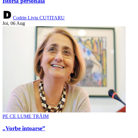
Istoria personală
Codrin Liviu CUȚITARU
Joi, 06 Aug
PE CE LUME TRĂIM
„Vorbe întoarse”