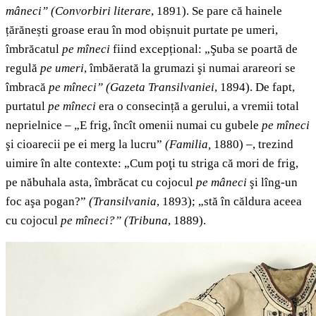
mâneci”
(Convorbiri literare
, 1891). Se pare că hainele
țărănești groase erau în mod obișnuit purtate pe umeri,
îmbrăcatul
pe mîneci
fiind excepțional: „Şuba se poartă de
regulă
pe umeri
, îmbăerată la grumazi şi numai arareori se
îmbracă
pe mîneci”
(Gazeta Transilvaniei
, 1894). De fapt,
purtatul
pe mîneci
era o consecință a gerului, a vremii total
neprielnice – „E frig, încît omenii numai cu gubele
pe mîneci
şi cioarecii pe ei merg la lucru”
(Familia,
1880) –, trezind
uimire în alte contexte: „Cum poţi tu striga că mori de frig,
pe năbuhala asta, îmbrăcat cu cojocul
pe mâneci
şi lîng-un
foc aşa pogan?”
(Transilvania
, 1893); „stă în căldura aceea
cu cojocul
pe mîneci?”
(Tribuna
, 1889).