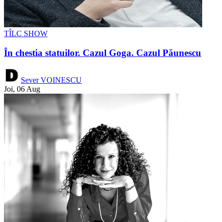
TÎLC SHOW
În chestia statuilor. Cazul Goga. Cazul Păunescu
Sever VOINESCU
Joi, 06 Aug