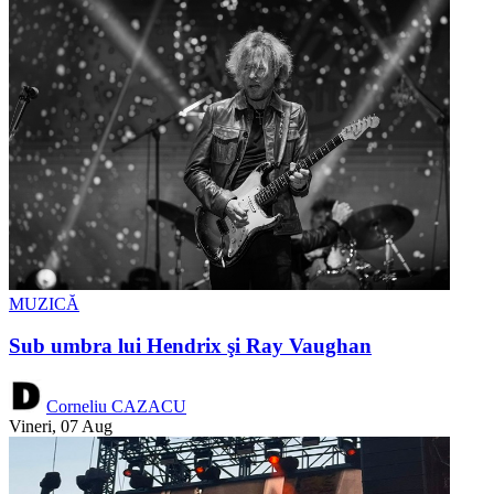
MUZICĂ
Sub umbra lui Hendrix şi Ray Vaughan
Corneliu CAZACU
Vineri, 07 Aug