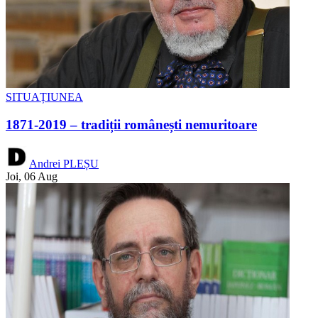
SITUAȚIUNEA
1871-2019 – tradiții românești nemuritoare
Andrei PLEȘU
Joi, 06 Aug