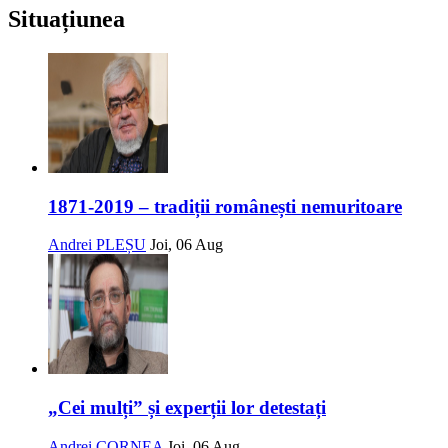
Situațiunea
1871-2019 – tradiții românești nemuritoare
Andrei PLEȘU
Joi, 06 Aug
„Cei mulți” și experții lor detestați
Andrei CORNEA
Joi, 06 Aug