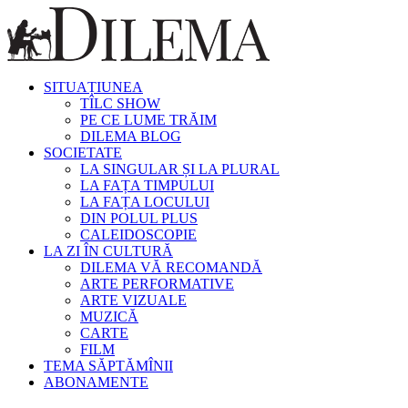
SITUAȚIUNEA
TÎLC SHOW
PE CE LUME TRĂIM
DILEMA BLOG
SOCIETATE
LA SINGULAR ȘI LA PLURAL
LA FAȚA TIMPULUI
LA FAȚA LOCULUI
DIN POLUL PLUS
CALEIDOSCOPIE
LA ZI ÎN CULTURĂ
DILEMA VĂ RECOMANDĂ
ARTE PERFORMATIVE
ARTE VIZUALE
MUZICĂ
CARTE
FILM
TEMA SĂPTĂMÎNII
ABONAMENTE