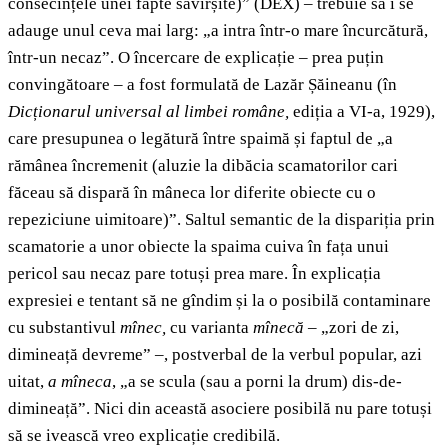
consecințele unei fapte săvîrșite)” (DEX) – trebuie să i se
adauge unul ceva mai larg: „a intra într-o mare încurcătură,
într-un necaz”. O încercare de explicație – prea puțin
convingătoare – a fost formulată de Lazăr Șăineanu (în
Dicționarul universal al limbei române,
ediția a VI-a, 1929),
care presupunea o legătură între spaimă și faptul de „a
rămânea încremenit (aluzie la dibăcia scamatorilor cari
făceau să dispară în mâneca lor diferite obiecte cu o
repeziciune uimitoare)”. Saltul semantic de la dispariția prin
scamatorie a unor obiecte la spaima cuiva în fața unui
pericol sau necaz pare totuși prea mare. În explicația
expresiei e tentant să ne gîndim și la o posibilă contaminare
cu substantivul
mînec,
cu varianta
mînecă
– „zori de zi,
dimineață devreme” –, postverbal de la verbul popular, azi
uitat,
a mîneca
, „a se scula (sau a porni la drum) dis-de-
dimineață”. Nici din această asociere posibilă nu pare totuși
să se ivească vreo explicație credibilă.