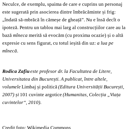
Neculce, de exemplu, spaima de care e cuprins un personaj
este sugerată prin asocierea dintre îmbrăcăminte și frig:
„îndată să-mbrăcă în cămeșe de gheață”. Nu e însă decît o
ipoteză. Pentru un tablou mai larg al construcțiilor care au la
bază
mîneca
merită să evocăm (cu proxima ocazie) și o altă
expresie cu sens figurat, cu totul ieșită din uz:
a lua pe
mînecă
.
Rodica Zafiu
este profesor dr. la Facultatea de Litere,
Universitatea din București. A publicat, între altele,
volumele
Limbaj și politică
(Editura Universității București,
2007) și
101 cuvinte argotice
(Humanitas, Colecția „Viața
cuvintelor“, 2010).
Credit foto: Wikimedia Commons