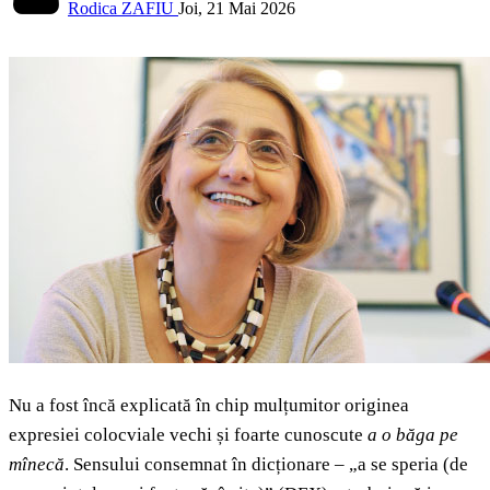
Rodica ZAFIU
Joi, 21 Mai 2026
Nu a fost încă explicată în chip mulțumitor originea
expresiei colocviale vechi și foarte cunoscute
a o băga pe
mînecă
. Sensului consemnat în dicționare – „a se speria (de