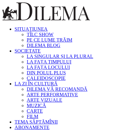
SITUAȚIUNEA
TÎLC SHOW
PE CE LUME TRĂIM
DILEMA BLOG
SOCIETATE
LA SINGULAR ȘI LA PLURAL
LA FAȚA TIMPULUI
LA FAȚA LOCULUI
DIN POLUL PLUS
CALEIDOSCOPIE
LA ZI ÎN CULTURĂ
DILEMA VĂ RECOMANDĂ
ARTE PERFORMATIVE
ARTE VIZUALE
MUZICĂ
CARTE
FILM
TEMA SĂPTĂMÎNII
ABONAMENTE