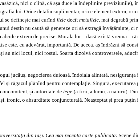
asăzică, nici o clipă, că așa duce la îndeplinire previziunile),
ografia lui. Orice detaliu suplimentar, orice element extern, oric
nul se definește mai curînd
fizic
decît
metafizic
, mai degrabă pri
 unui destin nu caută să genereze ori să extragă învățăminte, ci
e calcule extrem de precise. Morala lor – dacă există vreuna – răm
zise este, cu adevărat, importantă. De aceea, aș îndrăzni să const
și au nici locul, nici rostul. Soarta dizolvă controversele, adu
alogul jucăuș, negocierea duioasă, îndoiala alintată, nesiguranța 
 fel și răgazul plăpînd pentru contemplație. Singură, executarea 
 concomitent, și autoritate de
lege
(a firii, a lumii, a naturii).
Din
și, ironic, o absurditate conjuncturală. Neașteptat și prea puțin i
Universității din Iași. Cea mai recentă carte publicată:
Scene di