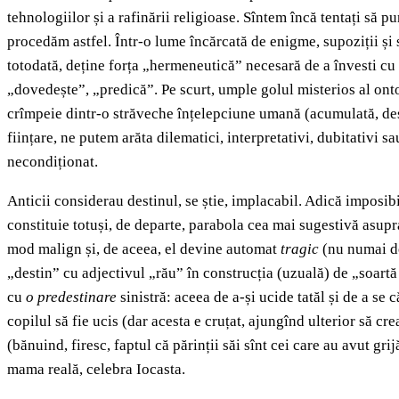
tehnologiilor și a rafinării religioase. Sîntem încă tentați să 
procedăm astfel. Într-o lume încărcată de enigme, supoziții și 
totodată, deține forța „hermeneutică” necesară de a învesti cu 
„dovedește”, „predică”. Pe scurt, umple golul misterios al onto
crîmpeie dintr-o străveche înțelepciune umană (acumulată, desig
ființare, ne putem arăta dilematici, interpretativi, dubitativi s
necondiționat.
Anticii considerau destinul, se știe, implacabil. Adică imposib
constituie totuși, de departe, parabola cea mai sugestivă asupr
mod malign și, de aceea, el devine automat
tragic
(nu numai de 
„destin” cu adjectivul „rău” în construcția (uzuală) de „soartă 
cu
o predestinare
sinistră: aceea de a-și ucide tatăl și de a se 
copilul să fie ucis (dar acesta e cruțat, ajungînd ulterior să cr
(bănuind, firesc, faptul că părinții săi sînt cei care au avut gr
mama reală, celebra Iocasta.