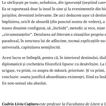
Le săvîrșește pe toate, neîndoios,
din ignoranță
(neștiind carev
Ea se raportează doar la insul în sine și la evenimentele din bi
juriștilor, devenind irelevante. De aici deducem ușor că desti
împlinirea, oricît de absurdă (din punctul nostru de vedere), a
traseu dinainte configurat, să „închidă”, metodic și rece, nișt
„circumstanțelor”. Derularea
ad litteram
a situațiilor propriu-
paradoxal, în structura lui de adîncime, tocmai
explicațiile
nu-
universală, capitularea nemijlocită.
Acest lucru se întîmplă, pentru că, în interiorul destinului, di
diplomatică și cochetăria filozofică lipsesc cu desăvîrșire. La
ucigașe, va primi, cu asupra de măsură, prioritate. Și va primi,
concluzie: soarta justifică absurditatea existenței, fiind ea însă
fix non-sensul său absolut.
Codrin Liviu Cuțitaru
este profesor la Facultatea de Litere a 