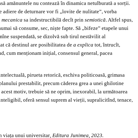
 însă amănuntele nu contează în dinamica netulburată a sorții.
e adiere de deturnare vor fi „lovite de nulitate”, vorba
n
mecanica
sa indestructibilă decît prin
semiotică
. Altfel spus,
 numai să consume, sec, niște fapte. Să „bifeze” etapele unui
îne suspendată, se dizolvă sub tirul nestăvilit al
at că destinul are posibilitatea de
a explica
tot, întrucît,
cînd, cum menționam inițial, consensul general, pacea
intelectuală, pirueta retorică, eschiva politicoasă, grimasa
planului prestabilit, precum căderea grea a unei ghilotine
 acest motiv, trebuie să ne oprim, inexorabil, la următoarea
nteligibil, oferă sensul suprem al vieții, supralicitînd, tenace,
n viața unui universitar
, Editura Junimea, 2023.