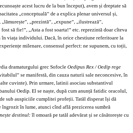
ecunoaște acest lucru de la bun început), avem și dreptate să
apacitatea „conceptuală” de a explica plenar universul și,
”, „lămurește”, „prezintă”, „expune”, „ilustrează”,
ost să fie!”, „Asta a fost soarta!” etc. reprezintă doar cîteva
n viața individului. Dacă, în orice chestiune referitoare la
ei experiențe milenare, consensul perfect: ne supunem, cu toții,
agedia dramaturgului grec Sofocle
Oedipus Rex / Oedip rege
vitabilul” se manifestă, din cauza naturii sale neconcesive, în
alte cuvinte). Prin urmare, latinii asociau substantivul
tebanului Oedip. El se naște, după cum anunță fatidic oracolul,
de sub auspiciile cumplitei profeții. Tatăl disperat își dă
uge îngrozit în lume, atunci cînd află prezicerea sumbră
inește destinul:
îl omoară pe tatăl adevărat și se căsătorește cu