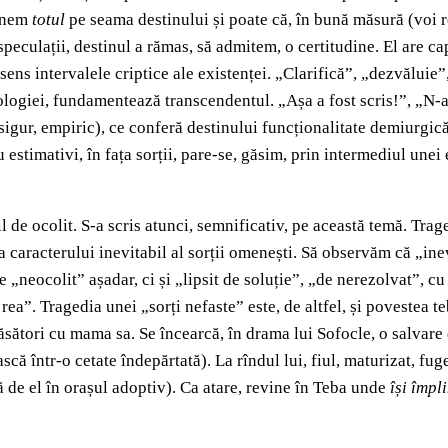
punem
totul
pe seama destinului și poate că, în bună măsură (voi r
speculații, destinul a rămas, să admitem, o certitudine. El are c
sens intervalele criptice ale existenței. „Clarifică”, „dezvăluie
logiei, fundamentează transcendentul. „Așa a fost scris!”, „N-a f
ur, empiric), ce conferă destinului funcționalitate demiurgică î
au estimativi, în fața sorții, pare-se, găsim, prin intermediul un
il de ocolit. S-a scris atunci, semnificativ, pe această temă. Tr
a caracterului inevitabil al sorții omenești. Să observăm că „ine
„neocolit” așadar, ci și „lipsit de soluție”, „de nerezolvat”, cu 
rea”. Tragedia unei „sorți nefaste” este, de altfel, și povestea 
căsători cu mama sa. Se încearcă, în drama lui Sofocle, o salvare 
ească într-o cetate îndepărtată). La rîndul lui, fiul, maturizat, f
ijă de el în orașul adoptiv). Ca atare, revine în Teba unde
își împl