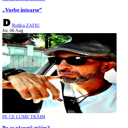
„Vorbe întoarse”
Rodica ZAFIU
Joi, 06 Aug
PE CE LUME TRĂIM
Pe ce planetă trăim?