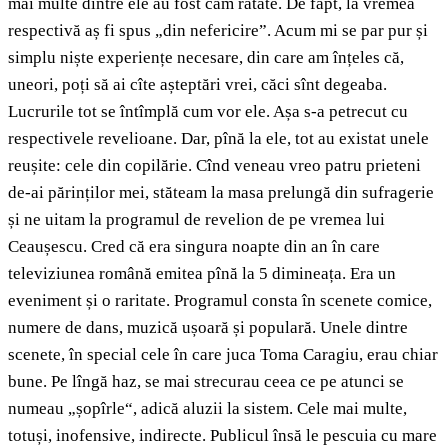
mai multe dintre ele au fost cam ratate. De fapt, la vremea
respectivă aș fi spus „din nefericire”. Acum mi se par pur și
simplu niște experiențe necesare, din care am înțeles că,
uneori, poți să ai cîte așteptări vrei, căci sînt degeaba.
Lucrurile tot se întîmplă cum vor ele. Așa s-a petrecut cu
respectivele revelioane. Dar, pînă la ele, tot au existat unele
reușite: cele din copilărie. Cînd veneau vreo patru prieteni
de-ai părinților mei, stăteam la masa prelungă din sufragerie
și ne uitam la programul de revelion de pe vremea lui
Ceaușescu. Cred că era singura noapte din an în care
televiziunea română emitea pînă la 5 dimineața. Era un
eveniment și o raritate. Programul consta în scenete comice,
numere de dans, muzică ușoară și populară. Unele dintre
scenete, în special cele în care juca Toma Caragiu, erau chiar
bune. Pe lîngă haz, se mai strecurau ceea ce pe atunci se
numeau „șopîrle“, adică aluzii la sistem. Cele mai multe,
totuși, inofensive, indirecte. Publicul însă le pescuia cu mare