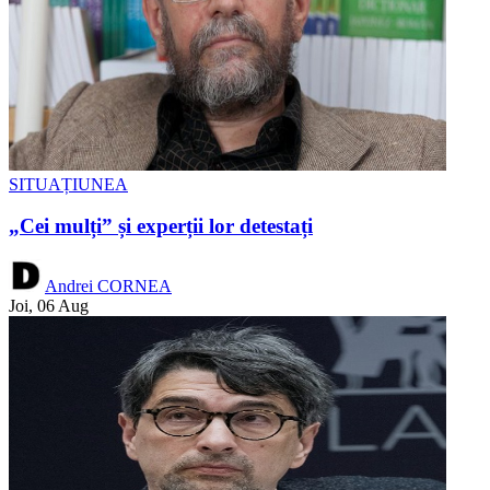
SITUAȚIUNEA
„Cei mulți” și experții lor detestați
Andrei CORNEA
Joi, 06 Aug