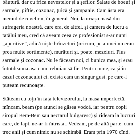
băutură, dar cu frica nevestelor și a șefilor. Salate de boeuf și
sarmale, piftie, cozonac, țuică și șampanie. Cam ăsta era
meniul de revelion, în general. Noi, la uriașa masă din
sufrageria noastră, care era, de altfel, și camera de lucru a
tatălui meu, cred că aveam ceea ce profesionist s-ar numi
„aperitive”, adică niște brînzeturi (oricum, pe atunci nu erau
prea multe sortimente), murături și, poate, mezeluri. Plus
sarmale și cozonac. Nu le făceam noi, ci bunica mea, și erau
întotdeauna așa cum trebuiau să fie. Pentru mine, ca și în
cazul cozonacului ei, exista cam un singur gust, pe care-l
puteam recunoaște.
Stăteam cu toții în fața televizorului, la masa imperfectă,
mîncam, beam (pe atunci se găsea vodcă, iar pentru copii
siropul Bem-Bem sau nectarul bulgăresc) și rîdeam la lucruri
care, de fapt, ne-ar fi întristat. Vedeam, pe de altă parte, cum
trec anii și cum nimic nu se schimbă. Eram prin 1970 cînd,