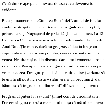
rîvnă din ce ape putea: nevoia de așa ceva devenea tot mai
evidentă.
Erau și momente de „Cîntarea României“, un fel de folclor
coafat și stropit cu paiete. Și unele omagiale de-a dreptul,
printre care și Plugușorul de pe la 12 și ceva noaptea. La 12
fix apărea Ceaușescu însuși și ținea tradiționalul discurs de
Anul Nou. Țin minte, dacă nu greșesc, că lua în brațe un
copil îmbrăcat în costum popular, care reprezenta anul ce
venea. Ne uitam și noi la discurs, dar ai mei comentau ironic,
se amuzau. Presupun că era singura atitudine sănătoasă pe
vremea aceea. Desigur, puteai să nu te uiți deloc (varianta să
te uiți la alt post nu exista – sigur, era și un program 2, dar
bănuiesc că în „noaptea dintre ani” difuza același lucru).
Programul putea fi „savurat” ținînd cont de circumstanțe.
Dar era singura ofertă a momentului, așa că mă uitam uneori