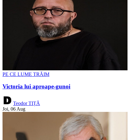
PE CE LUME TRĂIM
Victoria lui aproape-gunoi
Teodor TIȚĂ
Joi, 06 Aug