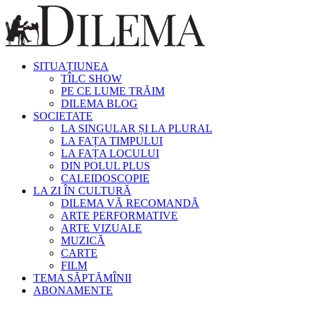
SITUAȚIUNEA
TÎLC SHOW
PE CE LUME TRĂIM
DILEMA BLOG
SOCIETATE
LA SINGULAR ȘI LA PLURAL
LA FAȚA TIMPULUI
LA FAȚA LOCULUI
DIN POLUL PLUS
CALEIDOSCOPIE
LA ZI ÎN CULTURĂ
DILEMA VĂ RECOMANDĂ
ARTE PERFORMATIVE
ARTE VIZUALE
MUZICĂ
CARTE
FILM
TEMA SĂPTĂMÎNII
ABONAMENTE