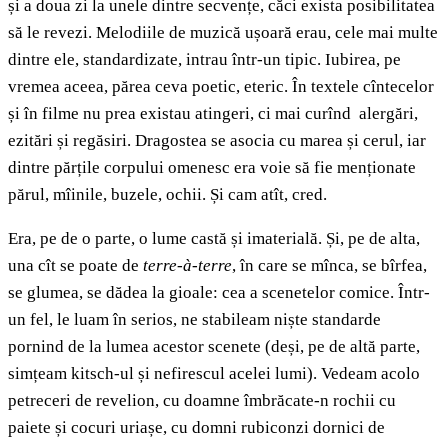
și a doua zi la unele dintre secvențe, căci exista posibilitatea
să le revezi. Melodiile de muzică ușoară erau, cele mai multe
dintre ele, standardizate, intrau într-un tipic. Iubirea, pe
vremea aceea, părea ceva poetic, eteric. În textele cîntecelor
și în filme nu prea existau atingeri, ci mai curînd alergări,
ezitări și regăsiri. Dragostea se asocia cu marea și cerul, iar
dintre părțile corpului omenesc era voie să fie menționate
părul, mîinile, buzele, ochii. Și cam atît, cred.
Era, pe de o parte, o lume castă și imaterială. Și, pe de alta,
una cît se poate de
terre-à-terre
, în care se mînca, se bîrfea,
se glumea, se dădea la gioale: cea a scenetelor comice. Într-
un fel, le luam în serios, ne stabileam niște standarde
pornind de la lumea acestor scenete (deși, pe de altă parte,
simțeam kitsch-ul și nefirescul acelei lumi). Vedeam acolo
petreceri de revelion, cu doamne îmbrăcate-n rochii cu
paiete și cocuri uriașe, cu domni rubiconzi dornici de