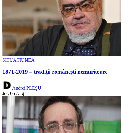
SITUAȚIUNEA
1871-2019 – tradiții românești nemuritoare
Andrei PLEȘU
Joi, 06 Aug