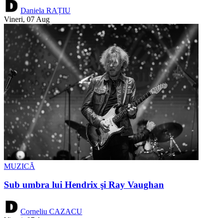
Daniela RAȚIU
Vineri, 07 Aug
MUZICĂ
Sub umbra lui Hendrix şi Ray Vaughan
Corneliu CAZACU