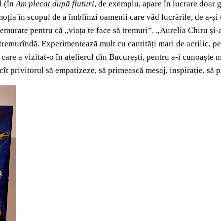
l (în
Am plecat după fluturi
, de exemplu, apare în lucrare doar g
emoția în scopul de a îmblînzi oamenii care văd lucrările, de a-și
t tremurate pentru că „viața te face să tremuri”. „Aurelia Chiru și-
tremurîndă. Experimentează mult cu cantități mari de acrilic, pe 
care a vizitat-o în atelierul din București, pentru a-i cunoaște m
ncît privitorul să empatizeze, să primească mesaj, inspirație, să