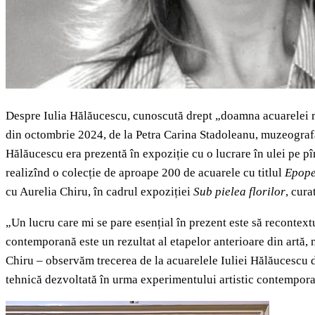
Despre Iulia Hălăucescu, cunoscută drept „doamna acuarelei româ
din octombrie 2024, de la Petra Carina Stadoleanu, muzeografă
Hălăucescu era prezentă în expoziție cu o lucrare în ulei pe p
realizînd o colecție de aproape 200 de acuarele cu titlul
Epope
cu Aurelia Chiru, în cadrul expoziției
Sub pielea florilor
, cura
„Un lucru care mi se pare esențial în prezent este să recontextu
contemporană este un rezultat al etapelor anterioare din artă, 
Chiru – observăm trecerea de la acuarelele Iuliei Hălăucescu di
tehnică dezvoltată în urma experimentului artistic contempora