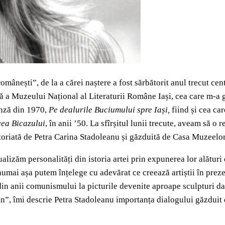
nești”, de la a cărei naștere a fost sărbătorit anul trecut cent
 a Muzeului Național al Literaturii Române Iași, cea care m-a g
înză din 1970,
Pe dealurile Buciumului spre Iași,
fiind și cea ca
ea Bicazului
, în anii ’50. La sfîrșitul lunii trecute, aveam să o 
toriată de Petra Carina Stadoleanu și găzduită de Casa Muzeelor 
alizăm personalități din istoria artei prin expunerea lor alături
numai așa putem înțelege cu adevărat ce creează artiștii în preze
n anii comunismului la picturile devenite aproape sculpturi dator
n”, îmi descrie Petra Stadoleanu importanța dialogului găzduit 