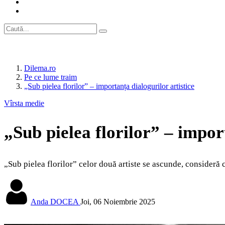
Dilema.ro
Pe ce lume traim
„Sub pielea florilor” – importanța dialogurilor artistice
Vîrsta medie
„Sub pielea florilor” – impor
„Sub pielea florilor” celor două artiste se ascunde, consideră c
Anda DOCEA
Joi, 06 Noiembrie 2025