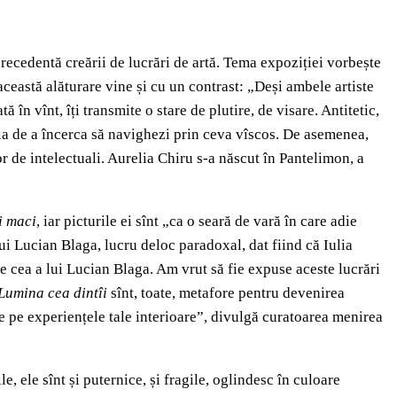
precedentă creării de lucrări de artă. Tema expoziției vorbește
r această alăturare vine și cu un contrast: „Deși ambele artiste
 în vînt, îți transmite o stare de plutire, de visare. Antitetic,
voia de a încerca să navighezi prin ceva vîscos. De asemenea,
or de intelectuali. Aurelia Chiru s-a născut în Pantelimon, a
i maci
, iar picturile ei sînt „ca o seară de vară în care adie
lui Lucian Blaga, lucru deloc paradoxal, dat fiind că Iulia
de cea a lui Lucian Blaga. Am vrut să fie expuse aceste lucrări
Lumina cea dintîi
sînt, toate, metafore pentru devenirea
-te pe experiențele tale interioare”, divulgă curatoarea menirea
e, ele sînt și puternice, și fragile, oglindesc în culoare