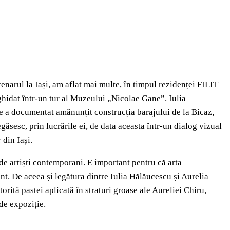
enarul la Iași, am aflat mai multe, în timpul rezidenței FILIT
hidat într-un tur al Muzeului „Nicolae Gane”. Iulia
re a documentat amănunțit construcția barajului de la Bicaz,
regăsesc, prin lucrările ei, de data aceasta într-un dialog vizual
din Iași.
 de artiști contemporani. E important pentru că arta
nt. De aceea și legătura dintre Iulia Hălăucescu și Aurelia
ită pastei aplicată în straturi groase ale Aureliei Chiru,
de expoziție.