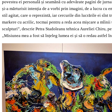
povestea ei personală și seamănă cu adevărate pagini de jurna
și-a mărturisit intenția de a vorbi prin imagini, de a lucra cu 
stil agitat, care o reprezintă, iar cercurile din lucrările ei sîn
markere cu acrilic, tocmai pentru a reda acea mișcare a mîinii 
sculpturi”, descrie Petra Stadoleanu tehnica Aureliei Chiru, pe 
„Misiunea mea a fost să înțeleg lumea ei și să o redau astfel î