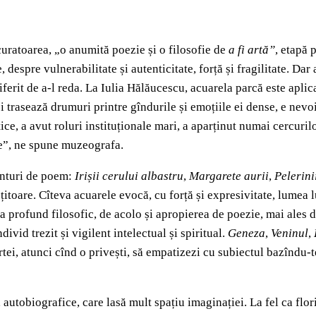
curatoarea, „o anumită poezie și o filosofie de
a fi artă”
, etapă 
, despre vulnerabilitate și autenticitate, forță și fragilitate. Da
ferit de a-l reda. La Iulia Hălăucescu, acuarela parcă este aplicată
își trasează drumuri printre gîndurile și emoțiile ei dense, e ne
ice, a avut roluri instituționale mari, a aparținut numai cercuril
ele”, ne spune muzeografa.
rînturi de poem:
Irișii cerului albastru
,
Margarete aurii
,
Pelerini
țitoare. Cîteva acuarele evocă, cu forță și expresivitate, lumea 
ra profund filosofic, de acolo și apropierea de poezie, mai ales 
ivid trezit și vigilent intelectual și spiritual.
Geneza
,
Veninul
,
 artei, atunci cînd o privești, să empatizezi cu subiectul bazîndu
autobiografice, care lasă mult spațiu imaginației. La fel ca floril