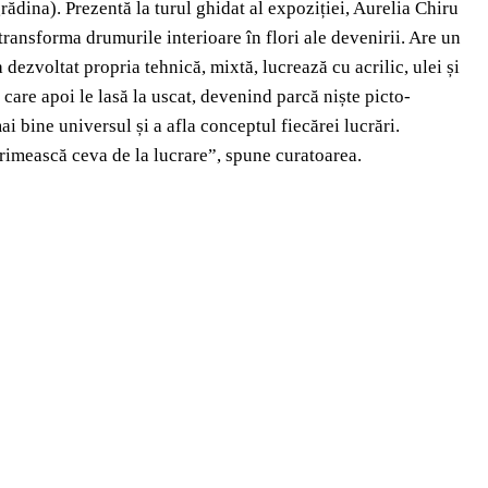
rădina). Prezentă la turul ghidat al expoziției, Aurelia Chiru
 transforma drumurile interioare în flori ale devenirii. Are un
a dezvoltat propria tehnică, mixtă, lucrează cu acrilic, ulei și
care apoi le lasă la uscat, devenind parcă niște picto-
ai bine universul și a afla conceptul fiecărei lucrări.
 primească ceva de la lucrare”, spune curatoarea.