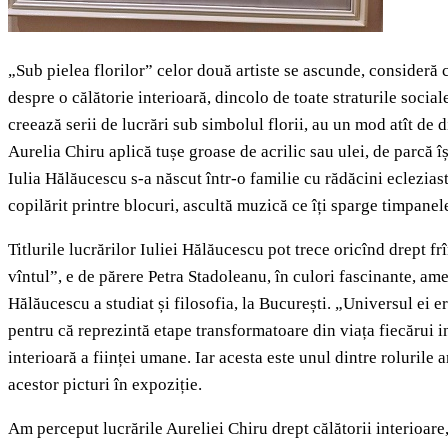
„Sub pielea florilor” celor două artiste se ascunde, consideră 
despre o călătorie interioară, dincolo de toate straturile sociale
creează serii de lucrări sub simbolul florii, au un mod atît de di
Aurelia Chiru aplică tușe groase de acrilic sau ulei, de parcă 
Iulia Hălăucescu s-a născut într-o familie cu rădăcini ecleziast
copilărit printre blocuri, ascultă muzică ce îți sparge timpan
Titlurile lucrărilor Iuliei Hălăucescu pot trece oricînd drept f
vîntul”, e de părere Petra Stadoleanu, în culori fascinante, ame
Hălăucescu a studiat și filosofia, la București. „Universul ei e
pentru că reprezintă etape transformatoare din viața fiecărui ind
interioară a ființei umane. Iar acesta este unul dintre rolurile
acestor picturi în expoziție.
Am perceput lucrările Aureliei Chiru drept călătorii interioare, 