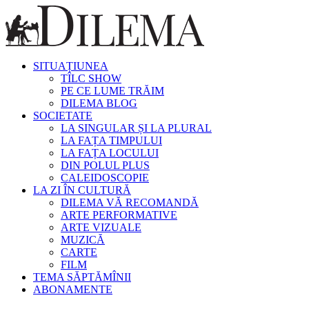
SITUAȚIUNEA
TÎLC SHOW
PE CE LUME TRĂIM
DILEMA BLOG
SOCIETATE
LA SINGULAR ȘI LA PLURAL
LA FAȚA TIMPULUI
LA FAȚA LOCULUI
DIN POLUL PLUS
CALEIDOSCOPIE
LA ZI ÎN CULTURĂ
DILEMA VĂ RECOMANDĂ
ARTE PERFORMATIVE
ARTE VIZUALE
MUZICĂ
CARTE
FILM
TEMA SĂPTĂMÎNII
ABONAMENTE