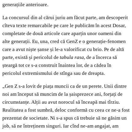
generațiile anterioare.
La concursul din al cărui juriu am făcut parte, am descoperit
cîteva texte remarcabile pe care le publicăm în acest Dosar,
completate de două articole care aparțin unor oameni din
alte generații. Eu, una, cred că GenZ e o generație-fenomen
care a avut niște șanse și le-a valorificat cu brio. Pe de altă
parte, există și pericolul de
tabula rasa
, de a încerca să
șteargă tot ce s-a construit înaintea lor, de a cădea în
pericolul extremismului de stînga sau de dreapta.
„Gen Z s-a lovit de piața muncii ca de un perete. Unii dintre
noi am început să muncim de la șaisprezece ani, forțați de
circumstanțe. Alții au avut norocul să înceapă mai tîrziu.
Realitatea a fost sumbră, deloc conformă cu ceea ce ne-a fost
prezentat de societate. Ni s-a spus că trebuie să ne găsim un
job, să ne întreținem singuri. Iar cînd ne-am angajat, am