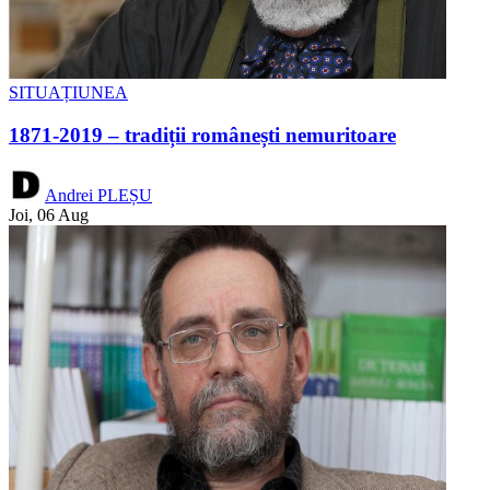
SITUAȚIUNEA
1871-2019 – tradiții românești nemuritoare
Andrei PLEȘU
Joi, 06 Aug