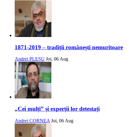
1871-2019 – tradiții românești nemuritoare
Andrei PLEȘU
Joi, 06 Aug
„Cei mulți” și experții lor detestați
Andrei CORNEA
Joi, 06 Aug