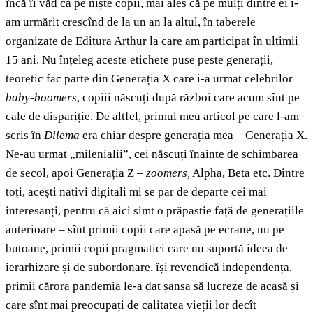
încă îi văd ca pe niște copii, mai ales că pe mulți dintre ei i-
am urmărit crescînd de la un an la altul, în taberele
organizate de Editura Arthur la care am participat în ultimii
15 ani. Nu înțeleg aceste etichete puse peste generații,
teoretic fac parte din Generația X care i-a urmat celebrilor
baby-boomers
, copiii născuți după război care acum sînt pe
cale de dispariție. De altfel, primul meu articol pe care l-am
scris în
Dilema
era chiar despre generația mea – Generația X.
Ne-au urmat „milenialii”, cei născuți înainte de schimbarea
de secol, apoi Generația Z –
zoomers,
Alpha, Beta etc. Dintre
toți, acești nativi digitali mi se par de departe cei mai
interesanți, pentru că aici simt o prăpastie față de generațiile
anterioare – sînt primii copii care apasă pe ecrane, nu pe
butoane, primii copii pragmatici care nu suportă ideea de
ierarhizare și de subordonare, își revendică independența,
primii cărora pandemia le-a dat șansa să lucreze de acasă și
care sînt mai preocupați de calitatea vieții lor decît