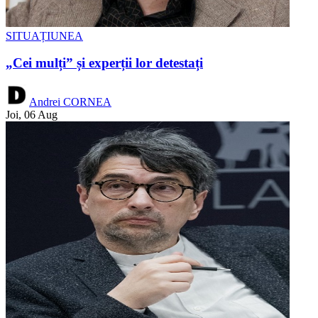
SITUAȚIUNEA
„Cei mulți” și experții lor detestați
Andrei CORNEA
Joi, 06 Aug