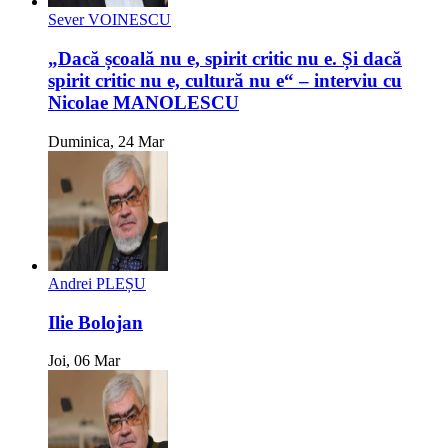
Sever VOINESCU
„Dacă școală nu e, spirit critic nu e. Și dacă
spirit critic nu e, cultură nu e“ – interviu cu
Nicolae MANOLESCU
Duminica, 24 Mar
Andrei PLEȘU
Ilie Bolojan
Joi, 06 Mar