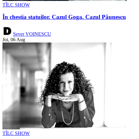
TÎLC SHOW
În chestia statuilor. Cazul Goga. Cazul Păunescu
Sever VOINESCU
Joi, 06 Aug
TÎLC SHOW