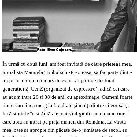
În urmă cu două luni, am fost invitată de către prietena mea,
jurnalista Manuela Țimbolschi-Preoteasa, să fac parte dintr-
un juriu al unui concurs de eseuri/reportaje destinat
generației Z, GenZ (organizat de espress.ro), adică cei care
au acum între 20 și 30 de ani, cu aproximație. Oameni foarte
tineri care încă merg la facultate și mulți dintre ei vor să-și
facă studiile în străinătate, nativi digitali sau oameni tineri
care abia au intrat pe piața muncii din România. La vîrsta
mea, care se apropie din păcate de-o jumătate de secol, eu