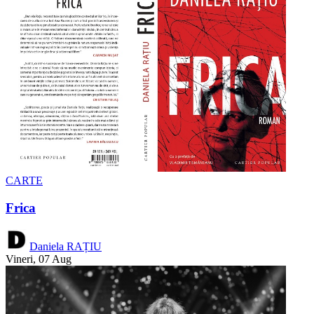
CARTE
Frica
Daniela RAȚIU
Vineri, 07 Aug