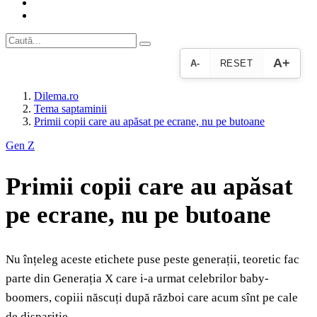
A+
A-
RESET
Dilema.ro
Tema saptaminii
Primii copii care au apăsat pe ecrane, nu pe butoane
Gen Z
Primii copii care au apăsat
pe ecrane, nu pe butoane
Nu înțeleg aceste etichete puse peste generații, teoretic fac
parte din Generația X care i-a urmat celebrilor baby-
boomers, copiii născuți după război care acum sînt pe cale
de dispariție.