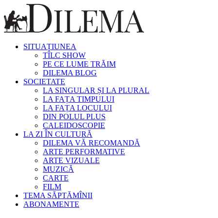
SITUAȚIUNEA
TÎLC SHOW
PE CE LUME TRĂIM
DILEMA BLOG
SOCIETATE
LA SINGULAR ȘI LA PLURAL
LA FAȚA TIMPULUI
LA FAȚA LOCULUI
DIN POLUL PLUS
CALEIDOSCOPIE
LA ZI ÎN CULTURĂ
DILEMA VĂ RECOMANDĂ
ARTE PERFORMATIVE
ARTE VIZUALE
MUZICĂ
CARTE
FILM
TEMA SĂPTĂMÎNII
ABONAMENTE