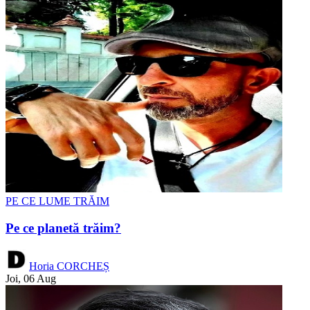
PE CE LUME TRĂIM
Pe ce planetă trăim?
Horia CORCHEȘ
Joi, 06 Aug