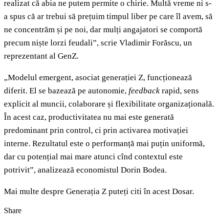
realizat că abia ne putem permite o chirie. Multă vreme ni s-
a spus că ar trebui să prețuim timpul liber pe care îl avem, să
ne concentrăm și pe noi, dar mulți angajatori se comportă
precum niște lorzi feudali”, scrie Vladimir Forăscu, un
reprezentant al GenZ.
„Modelul emergent, asociat generației Z, funcționează
diferit. El se bazează pe autonomie,
feedback
rapid, sens
explicit al muncii, colaborare și flexibilitate organizațională.
În acest caz, productivitatea nu mai este generată
predominant prin control, ci prin activarea motivației
interne. Rezultatul este o performanță mai puțin uniformă,
dar cu potențial mai mare atunci cînd contextul este
potrivit”, analizează economistul Dorin Bodea.
Mai multe despre Generația Z puteți citi în acest Dosar.
Share