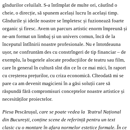
gîndurilor celuilalt. S-a întîmplat de multe ori, căutînd o
cheie, o direcție, să spunem același lucru în același timp.
Gîndurile și ideile noastre se împletesc și fuzionează foarte
organic și firesc. Avem un parcurs artistic enorm împreună și
ne-am format un limbaj și un univers comun, încă de la
începutul întîlnirii noastre profesionale. Nu e întotdeauna
ușor, ne confruntăm des cu constrîngeri de tip financiar – de
exemplu, la bugetele alocate producțiilor de teatru sau film,
care în general în cultură sînt din ce în ce mai mici, în raport
cu creșterea prețurilor, cu criza economică. Cîteodată mi se
pare ca am devenit magicieni în a găsi soluții care să
răspundă fără compromisuri conceptelor noastre artistice și
necesităților proiectelor.
Piesa
Pescărușul,
care se poate vedea la Teatrul Național
din București, conține scene de referință pentru un text
clasic cu o montare în afara normelor estetice formale. În ce