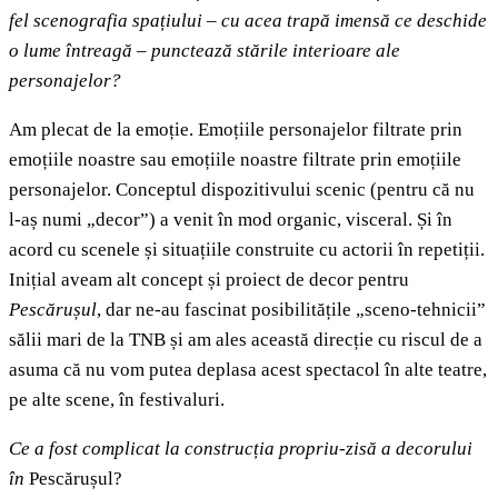
fel scenografia spațiului – cu acea trapă imensă ce deschide
o lume întreagă – punctează stările interioare ale
personajelor?
Am plecat de la emoție. Emoțiile personajelor filtrate prin
emoțiile noastre sau emoțiile noastre filtrate prin emoțiile
personajelor. Conceptul dispozitivului scenic (pentru că nu
l-aș numi „decor”) a venit în mod organic, visceral. Și în
acord cu scenele și situațiile construite cu actorii în repetiții.
Inițial aveam alt concept și proiect de decor pentru
Pescărușul
, dar ne-au fascinat posibilitățile „sceno-tehnicii”
sălii mari de la TNB și am ales această direcție cu riscul de a
asuma că nu vom putea deplasa acest spectacol în alte teatre,
pe alte scene, în festivaluri.
Ce a fost complicat la construcția propriu-zisă a decorului
în
Pescărușul?