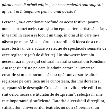
părut această primă ediție și cu ce completări sau sugestii
ați veni în întîmpinare pentru anul acesta?
Personal, m-a emoționat profund că acest festival poartă
numele mamei mele, care și-a început cariera artistică la Iași,
în teatrul în care a și locuit un timp, în orașul în care m-a
născut pe mine. Mi s-a părut extraordinară ideea de a crea
acest festival, de a aduce o selecție de spectacole semnate de
zece regizoare (atît de diferite). Un
showcase
feminin
necesar azi în peisajul cultural, teatral și social din România.
Am regăsit artiste pe care le admir, cărora le urmăresc
creațiile și m-am bucurat să descopăr universurile altor
regizoare pe care încă nu le cunoșteam, dar îmi doream și
așteptam să le descopăr. Cred că pentru viitoarele ediții nu
sînt deloc necesare titulaturile de „premii”, selecția în sine
este importantă și suficientă. Datorită diversității direcțiilor,
stilisticilor, universurilor teatrale, nu poți să premiezi un