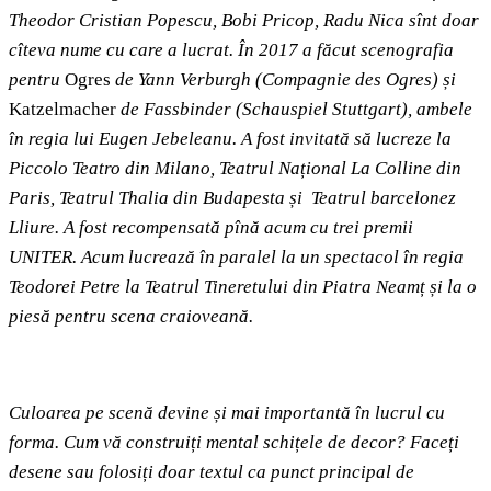
Theodor Cristian Popescu, Bobi Pricop, Radu Nica sînt doar
cîteva nume cu care a lucrat. În 2017 a făcut scenografia
pentru
Ogres
de Yann Verburgh (Compagnie des Ogres) și
Katzelmacher
de Fassbinder (Schauspiel Stuttgart), ambele
în regia lui Eugen Jebeleanu. A fost invitată să lucreze la
Piccolo Teatro din Milano, Teatrul Național La Colline din
Paris, Teatrul Thalia din Budapesta și Teatrul barcelonez
Lliure. A fost recompensată pînă acum cu trei premii
UNITER. Acum lucrează în paralel la un spectacol în regia
Teodorei Petre la Teatrul Tineretului din Piatra Neamț și la o
piesă pentru scena craioveană.
Culoarea pe scenă devine și mai importantă în lucrul cu
forma. Cum vă construiți mental schițele de decor? Faceți
desene sau folosiți doar textul ca punct principal de