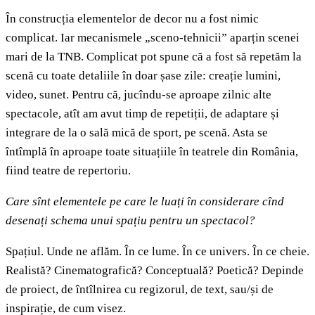
În construcția elementelor de decor nu a fost nimic
complicat. Iar mecanismele „sceno-tehnicii” aparțin scenei
mari de la TNB. Complicat pot spune că a fost să repetăm la
scenă cu toate detaliile în doar șase zile: creație lumini,
video, sunet. Pentru că, jucîndu-se aproape zilnic alte
spectacole, atît am avut timp de repetiții, de adaptare și
integrare de la o sală mică de sport, pe scenă. Asta se
întîmplă în aproape toate situațiile în teatrele din România,
fiind teatre de repertoriu.
Care sînt elementele pe care le luați în considerare cînd
desenați schema unui spațiu pentru un spectacol?
Spațiul. Unde ne aflăm. În ce lume. În ce univers. În ce cheie.
Realistă? Cinematografică? Conceptuală? Poetică? Depinde
de proiect, de întîlnirea cu regizorul, de text, sau/și de
inspirație, de cum visez.