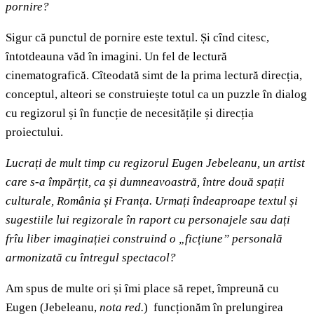
pornire?
Sigur că punctul de pornire este textul. Și cînd citesc,
întotdeauna văd în imagini. Un fel de lectură
cinematografică. Cîteodată simt de la prima lectură direcția,
conceptul, alteori se construiește totul ca un puzzle în dialog
cu regizorul și în funcție de necesitățile și direcția
proiectului.
Lucrați de mult timp cu regizorul Eugen Jebeleanu, un artist
care s-a împărțit, ca și dumneavoastră, între două spații
culturale, România și Franța. Urmați îndeaproape textul și
sugestiile lui regizorale în raport cu personajele sau dați
frîu liber imaginației construind o „ficțiune” personală
armonizată cu întregul spectacol?
Am spus de multe ori și îmi place să repet, împreună cu
Eugen (Jebeleanu,
nota red.
) funcționăm în prelungirea