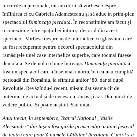
lucrurile ei personale, mi-am dorit să vorbesc despre
întîlnirea ei cu Gabriela Adameșteanu și să aduc în prim-plan
spectacolul
Dimineața pierdută
. În reconstituire am făcut și
o conexiune între spațiul ei intim și decorul din acest
spectacol. Vorbesc despre ușile interbelice cu glasvand care
au fost recuperate pentru decorul spectacolului din
rămășițele unei case interbelice superbe, care tocmai fusese
demolată. Se demola o lume întreagă.
Dimineața pierdută
a
fost un spectacol care a însemnat enorm, în cea mai cumplită
perioadă din România, la sfîrșitul anilor ’80, dar și după
Revoluție. Revăzîndu-l recent, mi-am dat seama cît de
puternic, de actual și de necesar a rămas și azi. Din punct de
vedere politic. Și poate neștiut. Sau uitat.
Anul trecut, în septembrie, Teatrul Național „Vasile
Alecsandri” din Iași a fost gazda primei ediții a unui festival
de teatru care poartă numele Cătălinei Buzoianu. Cum vi s-a