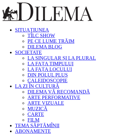
SITUAȚIUNEA
TÎLC SHOW
PE CE LUME TRĂIM
DILEMA BLOG
SOCIETATE
LA SINGULAR ȘI LA PLURAL
LA FAȚA TIMPULUI
LA FAȚA LOCULUI
DIN POLUL PLUS
CALEIDOSCOPIE
LA ZI ÎN CULTURĂ
DILEMA VĂ RECOMANDĂ
ARTE PERFORMATIVE
ARTE VIZUALE
MUZICĂ
CARTE
FILM
TEMA SĂPTĂMÎNII
ABONAMENTE