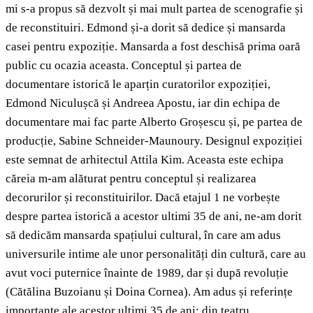
mi s-a propus să dezvolt și mai mult partea de scenografie și
de reconstituiri. Edmond și-a dorit să dedice și mansarda
casei pentru expoziție. Mansarda a fost deschisă prima oară
public cu ocazia aceasta. Conceptul și partea de
documentare istorică le aparțin curatorilor expoziției,
Edmond Niculușcă și Andreea Apostu, iar din echipa de
documentare mai fac parte Alberto Groșescu și, pe partea de
producție, Sabine Schneider-Maunoury. Designul expoziției
este semnat de arhitectul Attila Kim. Aceasta este echipa
căreia m-am alăturat pentru conceptul și realizarea
decorurilor și reconstituirilor. Dacă etajul 1 ne vorbește
despre partea istorică a acestor ultimi 35 de ani, ne-am dorit
să dedicăm mansarda spațiului cultural, în care am adus
universurile intime ale unor personalități din cultură, care au
avut voci puternice înainte de 1989, dar și după revoluție
(Cătălina Buzoianu și Doina Cornea). Am adus și referințe
importante ale acestor ultimi 35 de ani: din teatru,