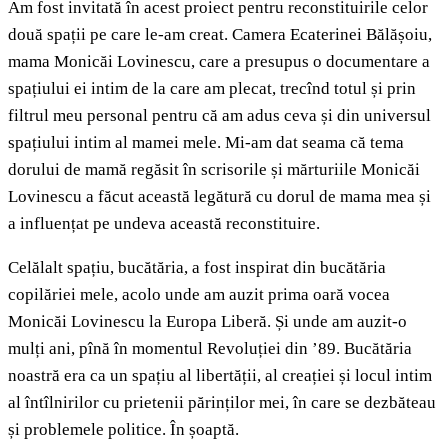
Am fost invitată în acest proiect pentru reconstituirile celor
două spații pe care le-am creat. Camera Ecaterinei Bălășoiu,
mama Monicăi Lovinescu, care a presupus o documentare a
spațiului ei intim de la care am plecat, trecînd totul și prin
filtrul meu personal pentru că am adus ceva și din universul
spațiului intim al mamei mele. Mi-am dat seama că tema
dorului de mamă regăsit în scrisorile și mărturiile Monicăi
Lovinescu a făcut această legătură cu dorul de mama mea și
a influențat pe undeva această reconstituire.
Celălalt spațiu, bucătăria, a fost inspirat din bucătăria
copilăriei mele, acolo unde am auzit prima oară vocea
Monicăi Lovinescu la Europa Liberă. Și unde am auzit-o
mulți ani, pînă în momentul Revoluției din ’89. Bucătăria
noastră era ca un spațiu al libertății, al creației și locul intim
al întîlnirilor cu prietenii părinților mei, în care se dezbăteau
și problemele politice. În șoaptă.