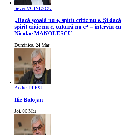
Sever VOINESCU
„Dacă școală nu e, spirit critic nu e. Și dacă
spirit critic nu e, cultură nu e“ – interviu cu
Nicolae MANOLESCU
Duminica, 24 Mar
Andrei PLEȘU
Ilie Bolojan
Joi, 06 Mar