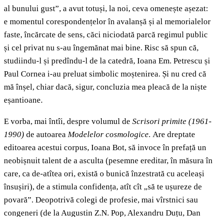
al bunului gust”, a avut totuși, la noi, ceva omenește așezat:
e momentul corespondențelor în avalanșă și al memorialelor
faste, încărcate de sens, căci niciodată parcă regimul public
și cel privat nu s-au îngemănat mai bine. Risc să spun că,
studiindu-l și predîndu-l de la catedră, Ioana Em. Petrescu și
Paul Cornea i-au preluat simbolic moștenirea. Și nu cred că
mă înșel, chiar dacă, sigur, concluzia mea pleacă de la niște
eșantioane.
E vorba, mai întîi, despre volumul de
Scrisori primite (1961-
1990)
de autoarea
Modelelor cosmologice.
Are dreptate
editoarea acestui corpus, Ioana Bot, să invoce în prefață un
neobișnuit talent de a asculta (pesemne ereditar, în măsura în
care, ca de-atîtea ori, există o bunică înzestrată cu aceleași
însușiri), de a stimula confidența, atît cît „să te ușureze de
povară”. Deopotrivă colegi de profesie, mai vîrstnici sau
congeneri (de la Augustin Z.N. Pop, Alexandru Duțu, Dan