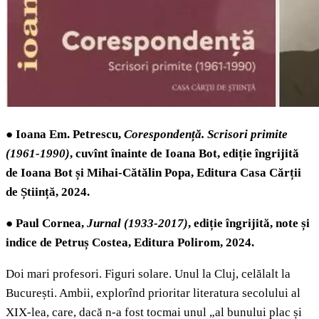
●
Ioana Em. Petrescu,
Corespondență. Scrisori primite
(1961-1990)
, cuvînt înainte de Ioana Bot, ediție îngrijită
de Ioana Bot și Mihai-Cătălin Popa, Editura Casa Cărții
de Știință, 2024.
●
Paul Cornea,
Jurnal (1933-2017)
, ediție îngrijită, note și
indice de Petruș Costea, Editura Polirom, 2024.
Doi mari profesori. Figuri solare. Unul la Cluj, celălalt la
București. Ambii, explorînd prioritar literatura secolului al
XIX-lea, care, dacă n-a fost tocmai unul „al bunului plac și