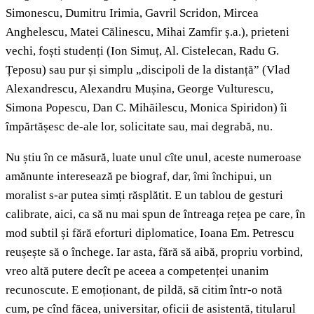
Simonescu, Dumitru Irimia, Gavril Scridon, Mircea
Anghelescu, Matei Călinescu, Mihai Zamfir ș.a.), prieteni
vechi, foști studenți (Ion Simuț, Al. Cistelecan, Radu G.
Țeposu) sau pur și simplu „discipoli de la distanță” (Vlad
Alexandrescu, Alexandru Mușina, George Vulturescu,
Simona Popescu, Dan C. Mihăilescu, Monica Spiridon) îi
împărtășesc de-ale lor, solicitate sau, mai degrabă, nu.
Nu știu în ce măsură, luate unul cîte unul, aceste numeroase
amănunte interesează pe biograf, dar, îmi închipui, un
moralist s-ar putea simți răsplătit. E un tablou de gesturi
calibrate, aici, ca să nu mai spun de întreaga rețea pe care, în
mod subtil și fără eforturi diplomatice, Ioana Em. Petrescu
reușește să o închege. Iar asta, fără să aibă, propriu vorbind,
vreo altă putere decît pe aceea a competenței unanim
recunoscute. E emoționant, de pildă, să citim într-o notă
cum, pe cînd făcea, universitar, oficii de asistentă, titularul