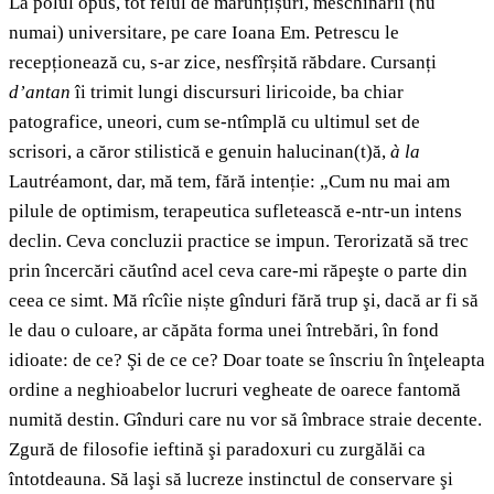
La polul opus, tot felul de mărunțișuri, meschinării (nu
numai) universitare, pe care Ioana Em. Petrescu le
recepționează cu, s-ar zice, nesfîrșită răbdare. Cursanți
d’antan
îi trimit lungi discursuri liricoide, ba chiar
patografice, uneori, cum se-ntîmplă cu ultimul set de
scrisori, a căror stilistică e genuin halucinan(t)ă,
à la
Lautréamont, dar, mă tem, fără intenție: „Cum nu mai am
pilule de optimism, terapeutica sufletească e-ntr-un intens
declin. Ceva concluzii practice se impun. Terorizată să trec
prin încercări căutînd acel ceva care-mi răpeşte o parte din
ceea ce simt. Mă rîcîie niște gînduri fără trup şi, dacă ar fi să
le dau o culoare, ar căpăta forma unei întrebări, în fond
idioate: de ce? Şi de ce ce? Doar toate se înscriu în înţeleapta
ordine a neghioabelor lucruri vegheate de oarece fantomă
numită destin. Gînduri care nu vor să îmbrace straie decente.
Zgură de filosofie ieftină şi paradoxuri cu zurgălăi ca
întotdeauna. Să laşi să lucreze instinctul de conservare şi