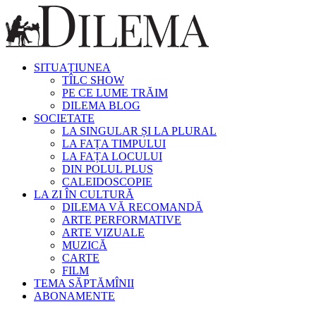
SITUAȚIUNEA
TÎLC SHOW
PE CE LUME TRĂIM
DILEMA BLOG
SOCIETATE
LA SINGULAR ȘI LA PLURAL
LA FAȚA TIMPULUI
LA FAȚA LOCULUI
DIN POLUL PLUS
CALEIDOSCOPIE
LA ZI ÎN CULTURĂ
DILEMA VĂ RECOMANDĂ
ARTE PERFORMATIVE
ARTE VIZUALE
MUZICĂ
CARTE
FILM
TEMA SĂPTĂMÎNII
ABONAMENTE