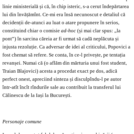
linie ministerială și că, în chip isteric, s-a cerut îndepărtarea
lui din învățămînt. Ce-mi era însă necunoscut e detaliul că
decidenții de-atunci au luat o atare propunere în serios,
constituind chiar o comisie
ad-hoc
(și mai clar spus: „la
pont”) în sarcina căreia ar fi urmat să cadă neplăcuta și
injusta rezoluție. Ca adversar de idei al criticului, Popovici a
fost chemat să refere. Se conta, în ce-l privește, pe tentația
revanșei. Numai că (o aflăm din mărturia unui fost student,
Traian Blajovici) acesta a procedat exact pe dos, adică
perfect onest, apreciind sinteza și disculpîndu-l pe autor
într-atît încît rîndurile sale au contribuit la transferul lui
Călinescu de la Iași la București.
Personaje comune