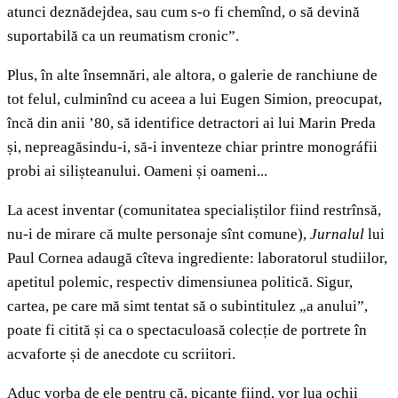
atunci deznădejdea, sau cum s-o fi chemînd, o să devină
suportabilă ca un reumatism cronic”.
Plus, în alte însemnări, ale altora, o galerie de ranchiune de
tot felul, culminînd cu aceea a lui Eugen Simion, preocupat,
încă din anii ’80, să identifice detractori ai lui Marin Preda
și, nepreagăsindu-i, să-i inventeze chiar printre monográfii
probi ai silișteanului. Oameni și oameni...
La acest inventar (comunitatea specialiștilor fiind restrînsă,
nu-i de mirare că multe personaje sînt comune),
Jurnalul
lui
Paul Cornea adaugă cîteva ingrediente: laboratorul studiilor,
apetitul polemic, respectiv dimensiunea politică. Sigur,
cartea, pe care mă simt tentat să o subintitulez „a anului”,
poate fi citită și ca o spectaculoasă colecție de portrete în
acvaforte și de anecdote cu scriitori.
Aduc vorba de ele pentru că, picante fiind, vor lua ochii