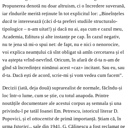
Propunerea denotă nu doar altruism, ci o încredere suverană,
iar rîndurile merită reținute în tot explicitul lor: „Bineînțeles
dacă
te interesează (căci d-ta preferi studiile structuralo-
tipologice – n-am uitat!) și dacă nu ai, așa cum e cazul meu,
Academia, Editura și alte instanțe pe cap. În cazul negativ,
nu te jena să mi-o spui net: de fapt, nu e nici o nenorocire,
voi explica neamțului că sînt obligat să amîn cercetarea și el
va aștepta vrînd-nevrînd. Oricum, în afară de d-ta n-am de
gînd să încredințez nimănui acest «caz» incitant. Sau eu, sau
d-ta. Dacă ești de acord, scrie-mi și vom vedea cum facem”.
Decizii (iată, deja două) suprarealist de normale, făcîndu-și
loc într-o lume, cum se știe, cu totul anapoda. Printre
noutățile documentare ale acestui corpus aș semnala și una
privindu-l pe tatăl Ioanei Em. Petrescu, istoricul literar D.
Popovici, și el
ottocentist
de primă importanță. Știam că, în
urma
Istoriei
... sale din 1941, G. Călinescu a fost reclamat pe