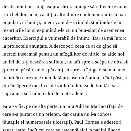
de absolut bun-simț, asupra cărora ajunge să reflecteze nu în
ritm hebdomadar, ca atîția alții dintre contemporanii săi mai
populari, ci luni și, uneori, ani de-a rîndul, studiindu-le în
resorturile lor și expunîndu-le cu un bun-simț de asemenea
cuceritor. Exercițiul e vulnerabil de intim: „Dar să mă întorc
la proiectele anunțate. A descoperi ceea ce ai de gînd să
lucrezi înseamnă pentru un mîzgălitor de hîrtie, ca alde noi,
un fel de a-ți descărca sufletul, nu atît spre a scăpa de obsesii
(precum păcătosul de păcate), ci spre a cîștiga distanța unei
lucidități care nu e niciodată prisoselnică atunci cînd pășești
din încăperile mirifice ale viului în lumea de limitări și
capcane a scrisului celui de toate zilele”.
Fără să fie, pe de altă parte, un nou Adrian Marino (față de
care s-a purtat ca un prieten, dar căruia nu i-a conces
răutățile și numeroasele ulcerații), Paul Cornea e adeseori
sever, astfel încît cei care se așteaptă aici la pagini lînced