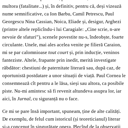
multora (fatalitate...) și, în definitiv, pentru că, deși vizează
nume semnificative, ca Ion Barbu, Camil Petrescu, Paul
Georgescu Nina Cassian, Noica, Eliade și, desigur, Arghezi
(printre altele replicîndu-i lui Caragiale: „Cine scrie, n-are
nevoie de sfaturi”), scenele povestite nu-s, îndeobște, foarte
circulante. Unele, mai ales acelea venite pe filieră Caraion,
mi se par calomnioase
tout court
și, prin inducție, veninos
fanteziste. Altele, frapante prin inedit, merită investigate
răbdător: chestiuni de paternitate literară sau, după caz, de
oportunistă postdatare a unor situații de viață
.
Paul Cornea le
consemnează cît pentru a le lăsa, sieși sau altora, ca posibile
piste. Nu-mi amintesc să fi revenit altundeva asupra lor, iar
aici, în
Jurnal
, cu siguranță nu o face.
Ce mi se pare însă important, spuneam, ține de alte calități.
De exemplu, de felul cum istoricul (și teoreticianul) literar
și-a conceput în singurătate opera. Plecînd de la observații