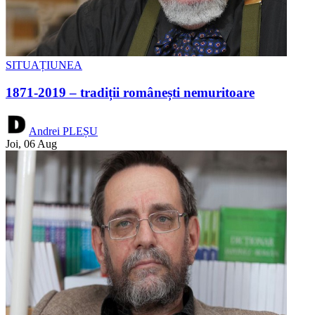
SITUAȚIUNEA
1871-2019 – tradiții românești nemuritoare
Andrei PLEȘU
Joi, 06 Aug