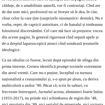
călduțe, de o amabilitate amorfă, vor fi contrariați. Cînd are
de dat note mici, profesorul nu se ferește să le dea, în clar,
chiar celor la care ține (surprizele onomastice: destule). Nu e
vorba, repet, de capricii autoritare, ci de banalul și totdeauna
folositorul discernămînt. Cel care mă face să prețuiesc vocea
din aceste pagini, în general riguroasă cînd separă apele și
de-a dreptul laparoscopică atunci cînd sondează țesuturile
ideologice.
Ca un idealist ce fusese, lecuit după episodul de stînga din
prima tinerețe, Cornea identifică prompt toxinele extremiste
din aerul vremii. Care nu-s puține, începînd cu turnura
naționalistă a ceaușismului și, s-o spun pe șleau, cu deriva
multicoloră a anilor ’90. Păcat că, scris în salturi, cu
frecvente întreruperi,
Jurnalul
acesta, altminteri foarte întins
(1933-2017), nu prinde nici schimbarea de regim din ’48,
nici revoluția din ’89, nici serialul de mineriade, nici victoria