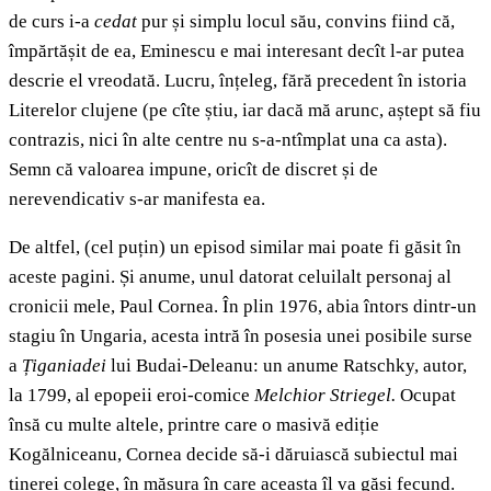
de curs i-a
cedat
pur și simplu locul său, convins fiind că,
împărtășit de ea, Eminescu e mai interesant decît l-ar putea
descrie el vreodată. Lucru, înțeleg, fără precedent în istoria
Literelor clujene (pe cîte știu, iar dacă mă arunc, aștept să fiu
contrazis, nici în alte centre nu s-a-ntîmplat una ca asta).
Semn că valoarea impune, oricît de discret și de
nerevendicativ s-ar manifesta ea.
De altfel, (cel puțin) un episod similar mai poate fi găsit în
aceste pagini. Și anume, unul datorat celuilalt personaj al
cronicii mele, Paul Cornea. În plin 1976, abia întors dintr-un
stagiu în Ungaria, acesta intră în posesia unei posibile surse
a
Țiganiadei
lui Budai-Deleanu: un anume Ratschky, autor,
la 1799, al epopeii eroi-comice
Melchior Striegel.
Ocupat
însă cu multe altele, printre care o masivă ediție
Kogălniceanu, Cornea decide să-i dăruiască subiectul mai
tinerei colege, în măsura în care aceasta îl va găsi fecund.