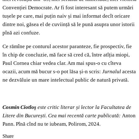
Convenției Democrate. Ar fi fost interesant să putem urmări
tușele pe care, mai puțin naiv și mai informat decît oricare
dintre noi, găsea el de cuviință să le pună asupra unor istorii
pînă azi confuze.
Ce rămîne pe conturul acestor paranteze, fie prospectiv, fie
în chip de concluzie, mă face să cred că, între atîția miopi,
Paul Cornea chiar vedea clar. Am mai spus-o cu cîteva
ocazii, acum mă bucur s-o pot lăsa și-n scris:
Jurnalul
acesta
ne dezvăluie un mare intelectual public de natură privată.
Cosmin Ciotloş
este critic literar și lector la Facultatea de
Litere din București. Cea mai recentă carte publicată:
Anton
Pann. Pînă cînd nu te iubeam, Polirom, 2024.
Share