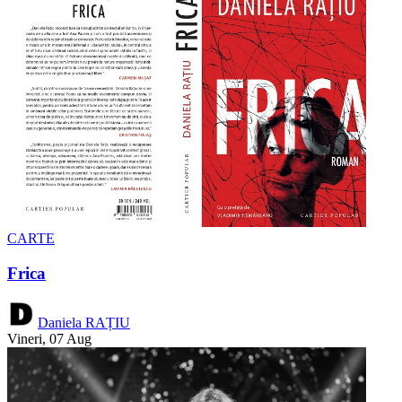
CARTE
Frica
Daniela RAȚIU
Vineri, 07 Aug