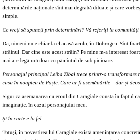
determinările naționale sînt mai degrabă diluate și care vorbește
simple.
Ce vreți să spuneți prin determinări? Vă referiți la comunități 
Da, nimeni nu e chiar la el acasă acolo, în Dobrogea. Sînt foarte 
străinul. Dar cine este acest străin? Pe mine m-a interesat foar
mai are legătură doar cu pămîntul de sub picioare.
Personajul principal Leiba Zibal trece printr-o transformare te
casa în noaptea de Paște. Care ar fi asemănările
–
dar și deos
Sigur că asemănarea cu eroul din Caragiale constă în faptul că ș
imaginație, în cazul personajului meu.
Și în carte e la fel...
Totuși, în povestirea lui Caragiale există amenințarea concret