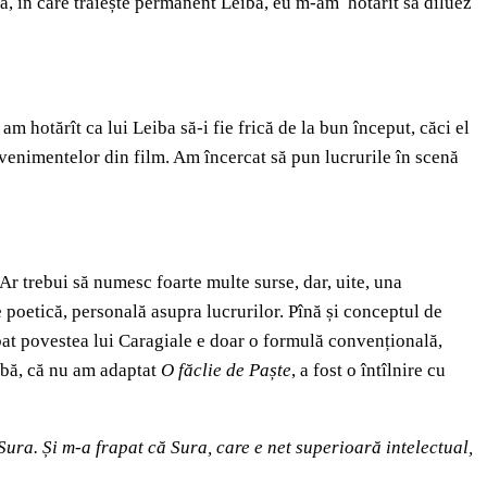
ntă, în care trăiește permanent Leiba, eu m-am hotărît să diluez
am hotărît ca lui Leiba să-i fie frică de la bun început, căci el
evenimentelor din film. Am încercat să pun lucrurile în scenă
Ar trebui să numesc foarte multe surse, dar, uite, una
 poetică, personală asupra lucrurilor. Pînă și conceptul de
bat povestea lui Caragiale e doar o formulă convențională,
rabă, că nu am adaptat
O făclie de Paște
, a fost o întîlnire cu
Sura. Și m-a frapat că Sura, care e net superioară intelectual,