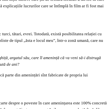
 explicațiile lucrurilor care se întîmplă în film ar fi fost mai
turci, tătari, evrei. Totodată, există posibilitatea relației cu
mpliste de tipul „ăsta e locul meu”, într-o zonă umană, care nu
hiță, argatul său, care îl amenință că va veni să-i distrugă
sută de ani?
 că parte din amenințări sînt fabricate de propria lui
n carte despre o poveste în care amenințarea este 100% concretă