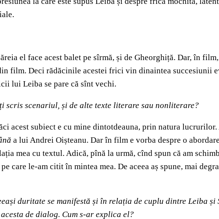
 presiunea la care este supus Leiba și despre frica mocnită, late
iale.
reia el face acest balet pe sîrmă, și de Gheorghiță. Dar, în film, 
n film. Deci rădăcinile acestei frici vin dinaintea succesiunii 
icii lui Leiba se pare că sînt vechi.
i scris scenariul, și de alte texte literare sau nonliterare?
i acest subiect e cu mine dintotdeauna, prin natura lucrurilor. 
mână
a lui Andrei Oișteanu. Dar în film e vorba despre o abordare
lația mea cu textul. Adică, pînă la urmă, cînd spun că am schim
le pe care le-am citit în mintea mea. De aceea aș spune, mai deg
ași duritate se manifestă și în relația de cuplu dintre Leiba și 
l acesta de dialog. Cum s-ar explica el?