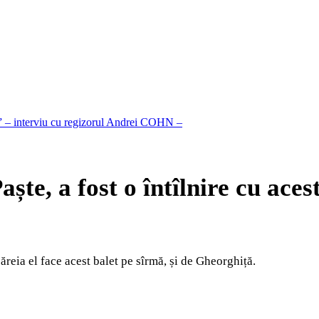
xt” – interviu cu regizorul Andrei COHN –
te, a fost o întîlnire cu acest
ăreia el face acest balet pe sîrmă, și de Gheorghiță.