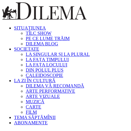
SITUAȚIUNEA
TÎLC SHOW
PE CE LUME TRĂIM
DILEMA BLOG
SOCIETATE
LA SINGULAR ȘI LA PLURAL
LA FAȚA TIMPULUI
LA FAȚA LOCULUI
DIN POLUL PLUS
CALEIDOSCOPIE
LA ZI ÎN CULTURĂ
DILEMA VĂ RECOMANDĂ
ARTE PERFORMATIVE
ARTE VIZUALE
MUZICĂ
CARTE
FILM
TEMA SĂPTĂMÎNII
ABONAMENTE