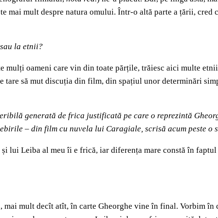
 mai mult despre natura omului. Într-o altă parte a țării, cred că
sau la etnii?
mulți oameni care vin din toate părțile, trăiesc aici multe etnii: 
te tare să mut discuția din film, din spațiul unor determinări si
ribilă generată de frica justificată pe care o reprezintă Gheorg
ebirile
–
din film cu nuvela lui Caragiale, scrisă acum peste o 
i lui Leiba al meu îi e frică, iar diferența mare constă în faptul
ă, mai mult decît atît, în carte Gheorghe vine în final. Vorbim î