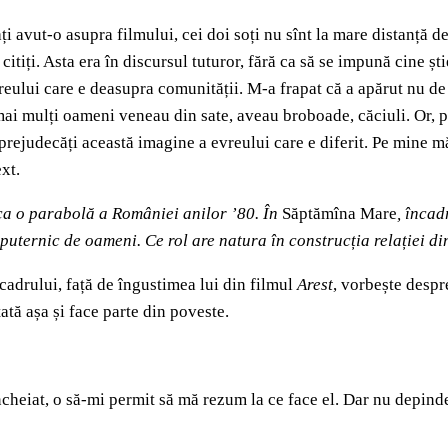
i avut-o asupra filmului, cei doi soți nu sînt la mare distanță d
tiți. Asta era în discursul tuturor, fără ca să se impună cine știe
evreului care e deasupra comunității. M-a frapat că a apărut nu 
mai mulți oameni veneau din sate, aveau broboade, căciuli. Or, p
 prejudecăți această imagine a evreului care e diferit. Pe mine m
xt.
e ca o parabolă a României anilor ’80. În
Săptămîna Mare
, încad
 puternic de oameni. Ce rol are natura în construcția relației d
cadrului, față de îngustimea lui din filmul
Arest
, vorbește despre
ată așa și face parte din poveste.
cheiat, o să-mi permit să mă rezum la ce face el. Dar nu depinde 