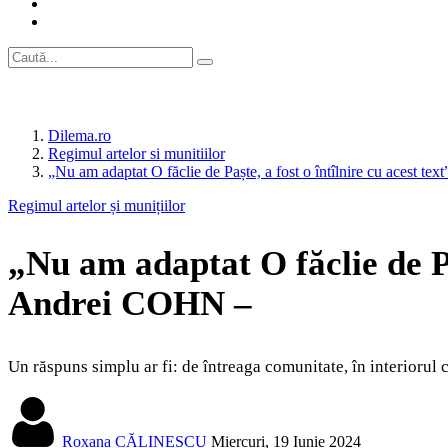
Dilema.ro
Regimul artelor si munitiilor
„Nu am adaptat O făclie de Paște, a fost o întîlnire cu acest te
Regimul artelor și munițiilor
„Nu am adaptat O făclie de Paș
Andrei COHN –
Un răspuns simplu ar fi: de întreaga comunitate, în interiorul c
Roxana CĂLINESCU
Miercuri, 19 Iunie 2024