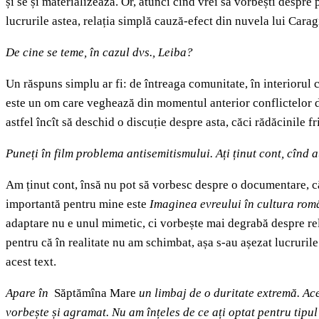
și se și materializează. Or, atunci cînd vrei să vorbești despre
lucrurile astea, relația simplă cauză-efect din nuvela lui Carag
De cine se teme, în cazul dvs., Leiba?
Un răspuns simplu ar fi: de întreaga comunitate, în interiorul că
este un om care veghează din momentul anterior conflictelor di
astfel încît să deschid o discuție despre asta, căci rădăcinile fr
Puneți în film problema antisemitismului. Ați ținut cont, cînd aț
Am ținut cont, însă nu pot să vorbesc despre o documentare, căc
importantă pentru mine este
Imaginea evreului în cultura ro
adaptare nu e unul mimetic, ci vorbește mai degrabă despre re
pentru că în realitate nu am schimbat, așa s-au așezat lucruri
acest text.
Apare în
Săptămîna Mare
un limbaj de o duritate extremă. Acee
vorbește și agramat. Nu am înțeles de ce ați optat pentru tipu