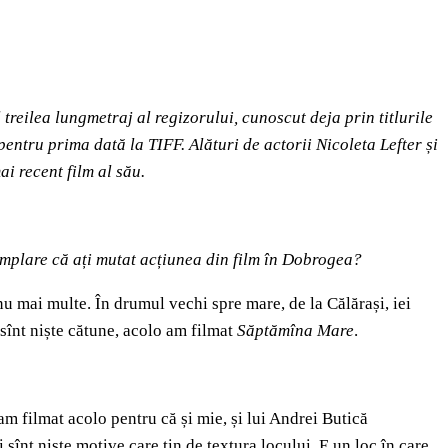
l treilea lungmetraj al regizorului, cunoscut deja prin titlurile
entru prima dată la TIFF. Alături de actorii Nicoleta Lefter și
i recent film al său.
ntîmplare că ați mutat acțiunea din film în Dobrogea?
u mai multe. În drumul vechi spre mare, de la Călărași, iei
a sînt niște cătune, acolo am filmat
Săptămîna Mare
.
m filmat acolo pentru că și mie, și lui Andrei Butică
i sînt niște motive care țin de textura locului. E un loc în care