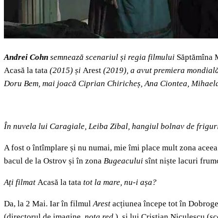
Andrei Cohn
semnează scenariul și regia filmului
Săptămîna 
Acasă la tata
(2015) și
Arest
(2019), a avut premiera mondială l
Doru Bem, mai joacă Ciprian Chiricheș, Ana Ciontea, Mihaela 
În nuvela lui Caragiale, Leiba Zibal, hangiul bolnav de friguri,
A fost o întîmplare și nu numai, mie îmi place mult zona aceea
bacul de la Ostrov și în zona
Bugeacului
sînt niște lacuri frum
Ați filmat
Acasă la tata
tot la mare, nu-i așa?
Da, la 2 Mai. Iar în filmul
Arest
acțiunea începe tot în Dobrogea
(directorul de imagine,
nota red.
), și lui Cristian Niculescu (s