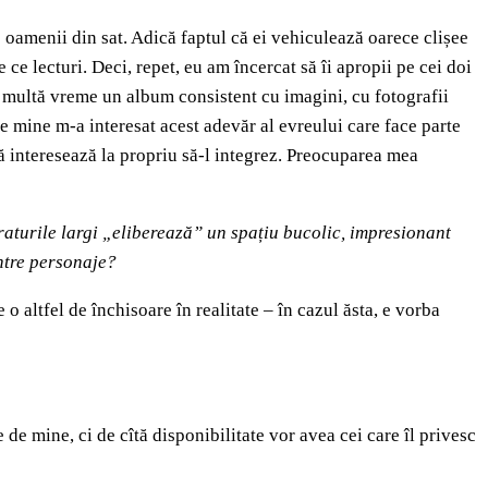
e oamenii din sat. Adică faptul că ei vehiculează oarece clișee
 ce lecturi. Deci, repet, eu am încercat să îi apropii pe cei doi
de multă vreme un album consistent cu imagini, cu fotografii
e mine m-a interesat acest adevăr al evreului care face parte
ă interesează la propriu să-l integrez. Preocuparea mea
raturile largi „eliberează” un spațiu bucolic, impresionant
intre personaje?
 o altfel de închisoare în realitate – în cazul ăsta, e vorba
de mine, ci de cîtă disponibilitate vor avea cei care îl privesc