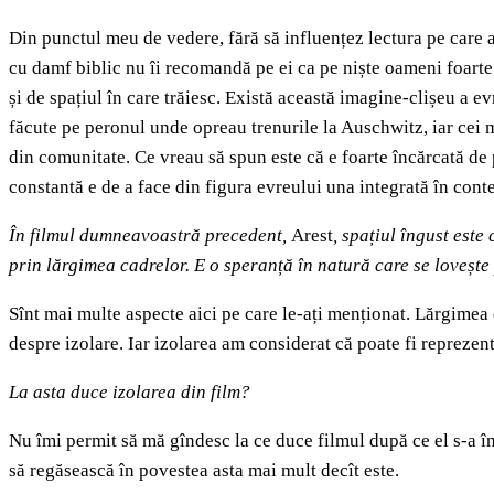
Din punctul meu de vedere, fără să influențez lectura pe care aț
cu damf biblic nu îi recomandă pe ei ca pe niște oameni foarte ci
și de spațiul în care trăiesc. Există această imagine-clișeu a 
făcute pe peronul unde opreau trenurile la Auschwitz, iar cei 
din comunitate. Ce vreau să spun este că e foarte încărcată de
constantă e de a face din figura evreului una integrată în conte
În filmul dumneavoastră precedent,
Arest
, spațiul îngust est
prin lărgimea cadrelor. E o speranță în natură care se lovește
Sînt mai multe aspecte aici pe care le-ați menționat. Lărgimea 
despre izolare. Iar izolarea am considerat că poate fi reprezent
La asta duce izolarea din film?
Nu îmi permit să mă gîndesc la ce duce filmul după ce el s-a în
să regăsească în povestea asta mai mult decît este.