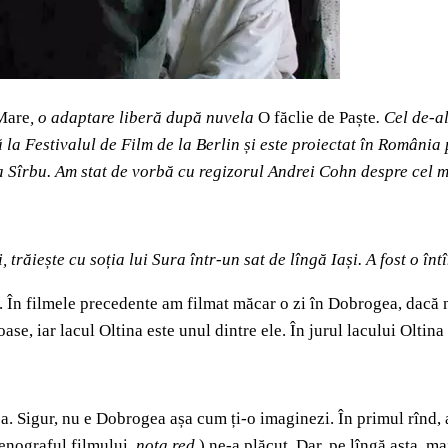
Mare
, o adaptare liberă după nuvela
O făclie de Paște
. Cel de-a
a Festivalul de Film de la Berlin și este proiectat în România p
Sîrbu. Am stat de vorbă cu regizorul Andrei Cohn despre cel ma
 trăiește cu soția lui Sura într-un sat de lîngă Iași. A fost o î
. În filmele precedente am filmat măcar o zi în Dobrogea, dacă n
oase, iar lacul Oltina este unul dintre ele. În jurul lacului Oltin
. Sigur, nu e Dobrogea așa cum ți-o imaginezi. În primul rînd, a
cenograful filmului,
nota red.
) ne-a plăcut. Dar, pe lîngă asta, ma