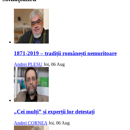
1871-2019 – tradiții românești nemuritoare
Andrei PLEȘU
Joi, 06 Aug
„Cei mulți” și experții lor detestați
Andrei CORNEA
Joi, 06 Aug