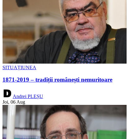
SITUAȚIUNEA
1871-2019 – tradiții românești nemuritoare
Andrei PLEȘU
Joi, 06 Aug