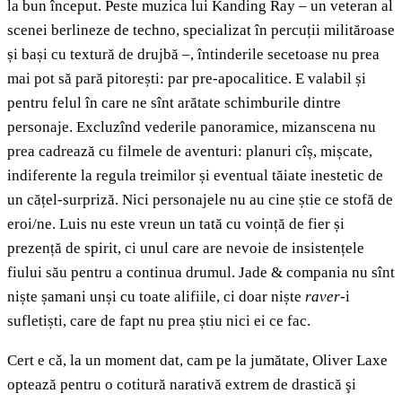
la bun început. Peste muzica lui Kanding Ray – un veteran al
scenei berlineze de techno, specializat în percuții milităroase
și bași cu textură de drujbă –, întinderile secetoase nu prea
mai pot să pară pitorești: par pre-apocalitice. E valabil și
pentru felul în care ne sînt arătate schimburile dintre
personaje. Excluzînd vederile panoramice, mizanscena nu
prea cadrează cu filmele de aventuri: planuri cîș, mișcate,
indiferente la regula treimilor și eventual tăiate inestetic de
un cățel-surpriză. Nici personajele nu au cine știe ce stofă de
eroi/ne. Luis nu este vreun un tată cu voință de fier și
prezență de spirit, ci unul care are nevoie de insistențele
fiului său pentru a continua drumul. Jade & compania nu sînt
niște șamani unși cu toate alifiile, ci doar niște
raver
-i
sufletiști, care de fapt nu prea știu nici ei ce fac.
Cert e cǎ, la un moment dat, cam pe la jumătate, Oliver Laxe
optează pentru o cotitură narativă extrem de drastică şi