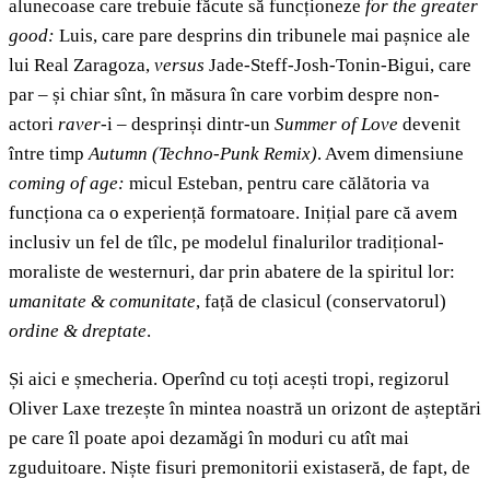
alunecoase
care trebuie făcute să funcționeze
for the greater
good:
Luis, care pare desprins din tribunele mai pașnice ale
lui Real Zaragoza,
versus
Jade-Steff-Josh-Tonin-Bigui, care
par – și chiar sînt, în măsura în care vorbim despre non-
actori
raver-
i – desprinși dintr-un
Summer of Love
devenit
între timp
Autumn (Techno-Punk Remix)
. Avem dimensiune
coming of age:
micul Esteban, pentru care călătoria va
funcționa ca o experiență formatoare. Inițial pare că avem
inclusiv un fel de tîlc, pe modelul finalurilor tradițional-
moraliste de westernuri, dar prin abatere de la spiritul lor:
umanitate & comunitate
, față de clasicul (conservatorul)
ordine & dreptate
.
Și aici e șmecheria. Operînd cu toți acești tropi, regizorul
Oliver Laxe trezește în mintea noastră un orizont de așteptări
pe care îl poate apoi dezamǎgi în moduri cu atît mai
zguduitoare. Niște fisuri premonitorii existaseră, de fapt, de