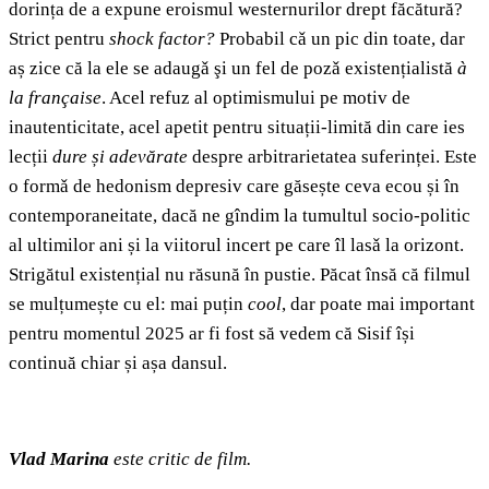
dorința de a expune eroismul westernurilor drept făcătură?
Strict pentru
shock factor?
Probabil cǎ un pic din toate, dar
aș zice că la ele se adaugǎ şi un fel de pozǎ existențialistă
à
la française
. Acel refuz al optimismului pe motiv de
inautenticitate, acel apetit pentru situații-limită din care ies
lecții
dure și adevărate
despre arbitrarietatea suferinței. Este
o formǎ de hedonism depresiv care găsește ceva ecou și în
contemporaneitate, dacă ne gîndim la tumultul socio-politic
al ultimilor ani și la viitorul incert pe care îl lasǎ la orizont.
Strigătul existențial nu răsună în pustie. Păcat însă că filmul
se mulțumește cu el: mai puțin
cool
, dar poate mai important
pentru momentul 2025 ar fi fost să vedem că Sisif își
continuă chiar și așa dansul.
Vlad Marina
este critic de film.