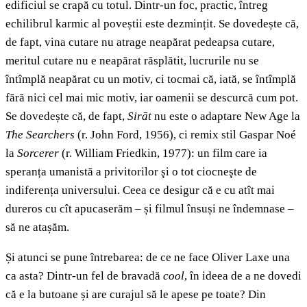
edificiul se crapă cu totul. Dintr-un foc, practic, întreg
echilibrul karmic al poveștii este dezmințit. Se dovedește că,
de fapt, vina cutare nu atrage neapărat pedeapsa cutare,
meritul cutare nu e neapărat răsplătit, lucrurile nu se
întîmplă neapărat cu un motiv, ci tocmai că, iată, se întîmplă
fără nici cel mai mic motiv, iar oamenii se descurcă cum pot.
Se dovedește că, de fapt,
Sirāt
nu este o adaptare New Age
la
The Searchers
(r. John Ford, 1956), ci remix stil Gaspar Noé
la
Sorcerer
(r. William Friedkin, 1977): un film care ia
speranța umanistă a privitorilor şi o tot ciocneşte de
indiferența universului. Ceea ce desigur că e cu atît mai
dureros cu cît apucaserăm – și filmul însuși ne îndemnase –
să ne atașăm.
Și atunci se pune întrebarea: de ce ne face Oliver Laxe una
ca asta? Dintr-un fel de bravadă
cool
, în ideea de a ne dovedi
că e la butoane și are curajul să le apese pe toate? Din