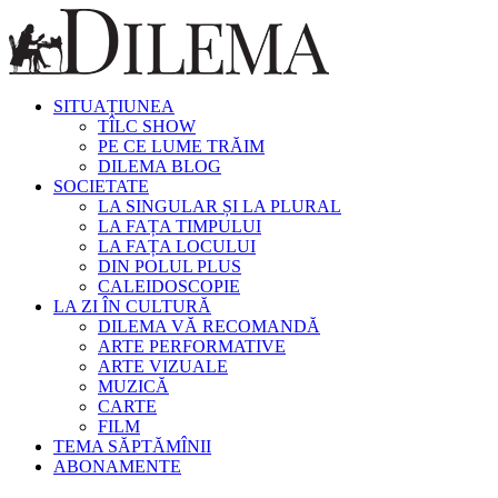
SITUAȚIUNEA
TÎLC SHOW
PE CE LUME TRĂIM
DILEMA BLOG
SOCIETATE
LA SINGULAR ȘI LA PLURAL
LA FAȚA TIMPULUI
LA FAȚA LOCULUI
DIN POLUL PLUS
CALEIDOSCOPIE
LA ZI ÎN CULTURĂ
DILEMA VĂ RECOMANDĂ
ARTE PERFORMATIVE
ARTE VIZUALE
MUZICĂ
CARTE
FILM
TEMA SĂPTĂMÎNII
ABONAMENTE