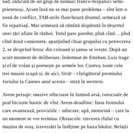
sud, indicată de un grup de nomazi franco-hispanici semi-
prietenoși. Acum însă nu se mai pune problema – sînt într-o
zonă de conflict, TAB-urile flanchează drumul, urmează să
fie repatriați. Mar urmează să rămînă dispărută în deșertul
unei țări aflate în război. Totul pare pierdut, pînă cînd… pînă
cînd două camionete, aparținînd chiar grupului cu petrecerea
2, se desprind brusc din coloană și șansa se ivește. După un
scurt moment de deliberare, îndemnat de Esteban, Luis trage
și el de volan și pornește pe urmele lor. Cumva, toate cele
trei mașini scapă și, de aici,
Sirāt
– cîștigătorul premiului
Juriului la Cannes anul acesta –
intră în western.
Avem peisaje: masive stîncoase în lumină arsă, rotocoale de
praf biciuite haotic de vînt. Avem
deadline:
linia frontului
care avansează, proviziile – mîncare, apă, motorină – care la
un moment se vor termina. Obstacole: trecerea rîului cu
mașina de oraș, traversări la înălțime pe buza hăului. Relații