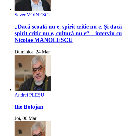
Sever VOINESCU
„Dacă școală nu e, spirit critic nu e. Și dacă
spirit critic nu e, cultură nu e“ – interviu cu
Nicolae MANOLESCU
Duminica, 24 Mar
Andrei PLEȘU
Ilie Bolojan
Joi, 06 Mar