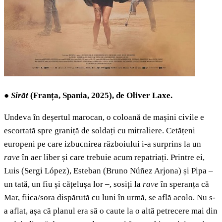
●
Sirāt
(Franța, Spania, 2025), de Oliver Laxe.
Undeva în deșertul marocan, o coloană de mașini civile e
escortată spre graniță de soldați cu mitraliere. Cetățeni
europeni pe care izbucnirea războiului i-a surprins la un
rave
în aer liber și care trebuie acum repatriați. Printre ei,
Luis (Sergi López), Esteban (Bruno Núñez Arjona) și Pipa –
un tată, un fiu și cățelușa lor –, sosiți la
rave
în speranța că
Mar, fiica/sora dispărută cu luni în urmă, se află acolo. Nu s-
a aflat, așa că planul era să o caute la o altă petrecere mai din