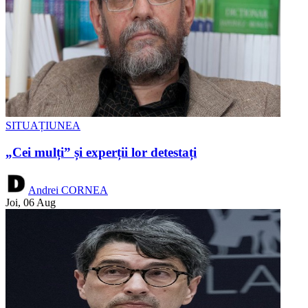
SITUAȚIUNEA
„Cei mulți” și experții lor detestați
Andrei CORNEA
Joi, 06 Aug