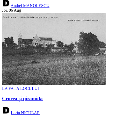
Andrei MANOLESCU
Joi, 06 Aug
LA FAȚA LOCULUI
Crucea și piramida
Lorin NICULAE