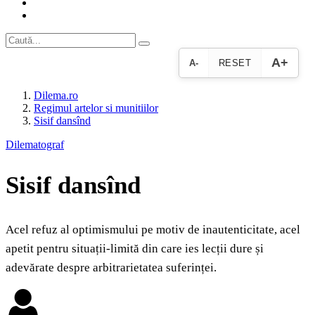
A+
A-
RESET
Dilema.ro
Regimul artelor si munitiilor
Sisif dansînd
Dilematograf
Sisif dansînd
Acel refuz al optimismului pe motiv de inautenticitate, acel
apetit pentru situații-limită din care ies lecții dure și
adevărate despre arbitrarietatea suferinței.