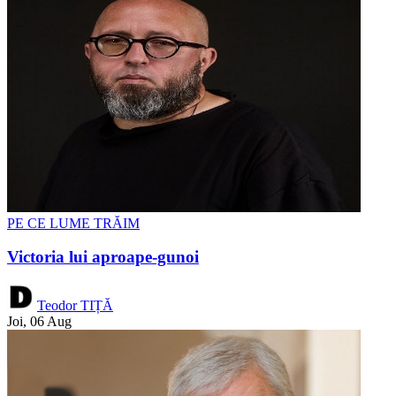
PE CE LUME TRĂIM
Victoria lui aproape-gunoi
Teodor TIȚĂ
Joi, 06 Aug