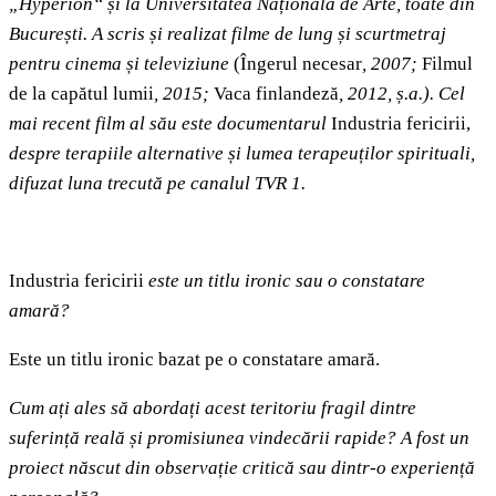
„Hyperion“ și la Universitatea Națională de Arte, toate din
București. A scris și realizat filme de lung și scurtmetraj
pentru cinema și televiziune
(Îngerul necesar
, 2007;
Filmul
de la capătul lumii
, 2015;
Vaca finlandeză
, 2012, ș.a.). Cel
mai recent film al său este documentarul
Industria fericirii,
despre terapiile alternative și lumea terapeuților spirituali,
difuzat luna trecută pe canalul TVR 1.
Industria fericirii
este un titlu ironic sau o constatare
amară?
Este un titlu ironic bazat pe o constatare amară.
Cum ați ales să abordați acest teritoriu fragil dintre
suferință reală și promisiunea vindecării rapide?
A fost un
proiect născut din observație critică sau dintr-o experiență