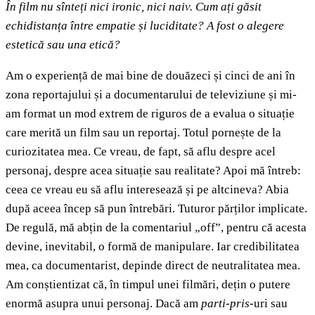
În film nu sînteți nici ironic, nici naiv. Cum ați găsit
echidistanța între empatie și luciditate? A fost o alegere
estetică sau una etică?
Am o experiență de mai bine de douăzeci și cinci de ani în
zona reportajului și a documentarului de televiziune și mi-
am format un mod extrem de riguros de a evalua o situație
care merită un film sau un reportaj. Totul pornește de la
curiozitatea mea. Ce vreau, de fapt, să aflu despre acel
personaj, despre acea situație sau realitate? Apoi mă întreb:
ceea ce vreau eu să aflu interesează și pe altcineva? Abia
după aceea încep să pun întrebări. Tuturor părților implicate.
De regulă, mă abțin de la comentariul „off”, pentru că acesta
devine, inevitabil, o formă de manipulare. Iar credibilitatea
mea, ca documentarist, depinde direct de neutralitatea mea.
Am conștientizat că, în timpul unei filmări, dețin o putere
enormă asupra unui personaj. Dacă am
parti
-pris
-uri sau