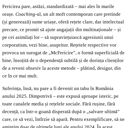
Fericirea pare, astăzi, standardizată – mai ales în marile
orașe.
Coaching
-ul, un alt moft contemporan care pretinde
(și generează) sume uriașe, oferă rețete clare, dar intelectual
precare, ce promit să ajute angajații din multinaționale – și
pe cei asimilați lor – să supraviețuiască agresiunii unui
corporatism, vezi bine, asupritor. Rețetele respective vor
provoca un surogat de „McFericire”, o formă superficială de
bine, însoțită de o dependență subtilă și de dorința clienților
de a reveni obsesiv la aceste metode – plătind, desigur, din
ce în ce mai mult.
Suferința, însă, nu pare a fi devenit un tabu în România
anului 2025. Dimpotrivă – este expusă aproape isteric, pe
toate canalele media și rețelele sociale. Fără rușine, fără
decență, ca într-o goană disperată după o „salvare ultimă”
care, ce să vezi, întîrzie să apară. Pentru exemplificare, să ne
amintim doar de ultimele luni ale anului 2024. În acest