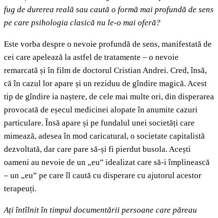
fug de durerea reală sau caută o formă mai profundă de sens
pe care psihologia clasică nu le-o mai oferă?
Este vorba despre o nevoie profundă de sens, manifestată de
cei care apelează la astfel de tratamente – o nevoie
remarcată și în film de doctorul Cristian Andrei. Cred, însă,
că în cazul lor apare și un reziduu de gîndire magică. Acest
tip de gîndire ia naștere, de cele mai multe ori, din disperarea
provocată de eșecul medicinei alopate în anumite cazuri
particulare. Însă apare și pe fundalul unei societăți care
mimează, adesea în mod caricatural, o societate capitalistă
dezvoltată, dar care pare să-și fi pierdut busola. Acești
oameni au nevoie de un „eu” idealizat care să-i împlinească
– un „eu” pe care îl caută cu disperare cu ajutorul acestor
terapeuți.
Ați întîlnit în timpul documentării persoane care păreau