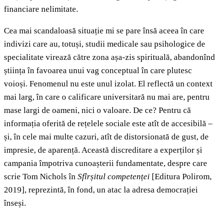
financiare nelimitate.
Cea mai scandaloasă situație mi se pare însă aceea în care
indivizi care au, totuși, studii medicale sau psihologice de
specialitate virează către zona așa-zis spirituală, abandonînd
știința în favoarea unui vag conceptual în care plutesc
voioși. Fenomenul nu este unul izolat. El reflectă un context
mai larg, în care o calificare universitară nu mai are, pentru
mase largi de oameni, nici o valoare. De ce? Pentru că
informația oferită de rețelele sociale este atît de accesibilă –
și, în cele mai multe cazuri, atît de distorsionată de gust, de
impresie, de aparență. Această discreditare a experților și
campania împotriva cunoașterii fundamentate, despre care
scrie Tom Nichols în
Sfîrșitul competenței
[Editura Polirom,
2019], reprezintă, în fond, un atac la adresa democrației
înseși.