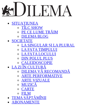
SITUAȚIUNEA
TÎLC SHOW
PE CE LUME TRĂIM
DILEMA BLOG
SOCIETATE
LA SINGULAR ȘI LA PLURAL
LA FAȚA TIMPULUI
LA FAȚA LOCULUI
DIN POLUL PLUS
CALEIDOSCOPIE
LA ZI ÎN CULTURĂ
DILEMA VĂ RECOMANDĂ
ARTE PERFORMATIVE
ARTE VIZUALE
MUZICĂ
CARTE
FILM
TEMA SĂPTĂMÎNII
ABONAMENTE