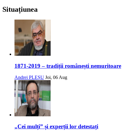
Situațiunea
1871-2019 – tradiții românești nemuritoare
Andrei PLEȘU
Joi, 06 Aug
„Cei mulți” și experții lor detestați