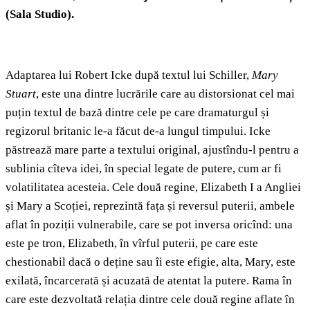
(Sala Studio).
Adaptarea lui Robert Icke după textul lui Schiller,
Mary
Stuart
, este una dintre lucrările care au distorsionat cel mai
puțin textul de bază dintre cele pe care dramaturgul și
regizorul britanic le-a făcut de-a lungul timpului. Icke
păstrează mare parte a textului original, ajustîndu-l pentru a
sublinia cîteva idei, în special legate de putere, cum ar fi
volatilitatea acesteia. Cele două regine, Elizabeth I a Angliei
și Mary a Scoției, reprezintă fața și reversul puterii, ambele
aflat în poziții vulnerabile, care se pot inversa oricînd: una
este pe tron, Elizabeth, în vîrful puterii, pe care este
chestionabil dacă o deține sau îi este efigie, alta, Mary, este
exilată, încarcerată și acuzată de atentat la putere. Rama în
care este dezvoltată relația dintre cele două regine aflate în