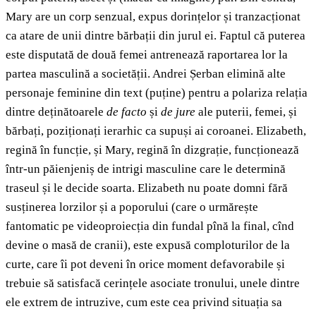
Mary are un corp senzual, expus dorințelor și tranzacționat
ca atare de unii dintre bărbații din jurul ei. Faptul că puterea
este disputată de două femei antrenează raportarea lor la
partea masculină a societății. Andrei Șerban elimină alte
personaje feminine din text (puține) pentru a polariza relația
dintre deținătoarele
de facto
și
de jure
ale puterii, femei, și
bărbați, poziționați ierarhic ca supuși ai coroanei. Elizabeth,
regină în funcție, și Mary, regină în dizgrație, funcționează
într-un păienjeniș de intrigi masculine care le determină
traseul și le decide soarta. Elizabeth nu poate domni fără
susținerea lorzilor și a poporului (care o urmărește
fantomatic pe videoproiecția din fundal pînă la final, cînd
devine o masă de cranii), este expusă comploturilor de la
curte, care îi pot deveni în orice moment defavorabile și
trebuie să satisfacă cerințele asociate tronului, unele dintre
ele extrem de intruzive, cum este cea privind situația sa