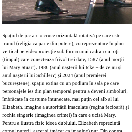
Spațiul de joc are o cruce orizontală rotativă pe care este
tronul (religia ca parte din putere), cu reprezentare în plan
vertical pe videoproiecție sub forma unui cadran cu roți
(timpul) care conectează frivol trei date, 1587 (anul morții
lui Mary Stuart), 1986 (anul nașterii lui Icke – de ce nu și
anul nașterii lui Schiller?) și 2024 (anul premierei
bucureștene), spațiu extins cu un podium în sală pe care
personajele ies din plan temporal pentru a deveni simboluri,
îmbrăcate în costume întunecate, mai puțin cel alb al lui
Elizabeth, imagine a autorității imaculate (regina fecioară) și
rochia sîngerie (imaginea crimei) în care e ucisă Mary.
Pentru a ilustra fizic ideea dublului, Elizabeth reprezintă
corpul puterii, ascet și (măcar ca imagine) pur. Din contra,