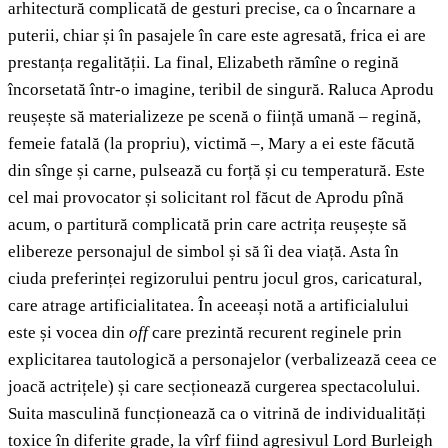
arhitectură complicată de gesturi precise, ca o încarnare a
puterii, chiar și în pasajele în care este agresată, frica ei are
prestanța regalității. La final, Elizabeth rămîne o regină
încorsetată într-o imagine, teribil de singură. Raluca Aprodu
reușește să materializeze pe scenă o ființă umană – regină,
femeie fatală (la propriu), victimă –, Mary a ei este făcută
din sînge și carne, pulsează cu forță și cu temperatură. Este
cel mai provocator și solicitant rol făcut de Aprodu pînă
acum, o partitură complicată prin care actrița reușește să
elibereze personajul de simbol și să îi dea viață. Asta în
ciuda preferinței regizorului pentru jocul gros, caricatural,
care atrage artificialitatea. În aceeași notă a artificialului
este și vocea din
off
care prezintă recurent reginele prin
explicitarea tautologică a personajelor (verbalizează ceea ce
joacă actrițele) și care secționează curgerea spectacolului.
Suita masculină funcționează ca o vitrină de individualități
toxice în diferite grade, la vîrf fiind agresivul Lord Burleigh