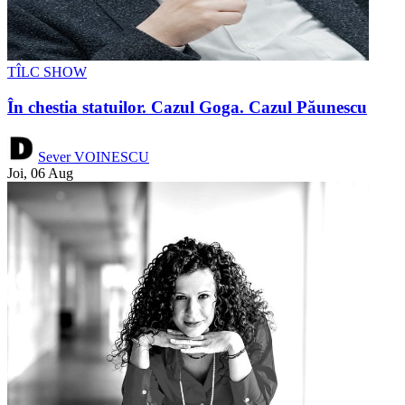
TÎLC SHOW
În chestia statuilor. Cazul Goga. Cazul Păunescu
Sever VOINESCU
Joi, 06 Aug