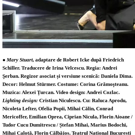
●
Mary Stuart,
adaptare de Robert Icke după Friedrich
Schiller. Traducere de Irina Velcescu. Regia: Andrei
Şerban. Regizor asociat și versiune scenică: Daniela Dima.
Decor: Helmut Stürmer. Costume: Corina Grămoşteanu.
Muzica: Alexei Țurcan. Video design: Andrei Cozlac.
Lighting
design:
Cristian Niculescu. Cu: Raluca Aprodu,
Nicoleta Lefter, Ofelia Popii, Mihai Călin, Conrad
Mericoffer, Emilian Oprea, Ciprian Nicula, Florin Aioane /
Tudor Cucu Dumitrescu / Ștefan Mihai, Marius Bodochi,
Mihai Calotă, Florin Călbăjos. Teatrul Național București