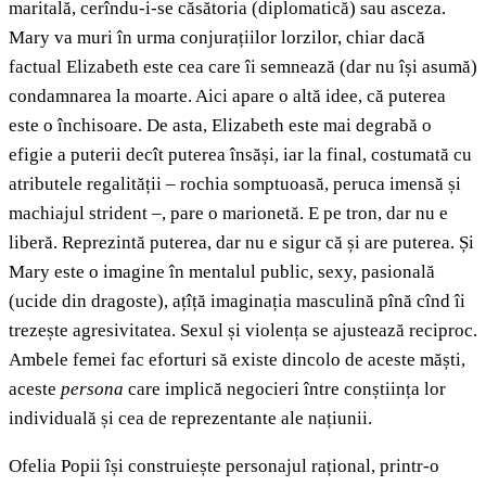
maritală, cerîndu-i-se căsătoria (diplomatică) sau asceza.
Mary va muri în urma conjurațiilor lorzilor, chiar dacă
factual Elizabeth este cea care îi semnează (dar nu își asumă)
condamnarea la moarte. Aici apare o altă idee, că puterea
este o închisoare. De asta, Elizabeth este mai degrabă o
efigie a puterii decît puterea însăși, iar la final, costumată cu
atributele regalității – rochia somptuoasă, peruca imensă și
machiajul strident –, pare o marionetă. E pe tron, dar nu e
liberă. Reprezintă puterea, dar nu e sigur că și are puterea. Și
Mary este o imagine în mentalul public, sexy, pasională
(ucide din dragoste), ațîță imaginația masculină pînă cînd îi
trezește agresivitatea. Sexul și violența se ajustează reciproc.
Ambele femei fac eforturi să existe dincolo de aceste măști,
aceste
persona
care implică negocieri între conștiința lor
individuală și cea de reprezentante ale națiunii.
Ofelia Popii își construiește personajul rațional, printr-o