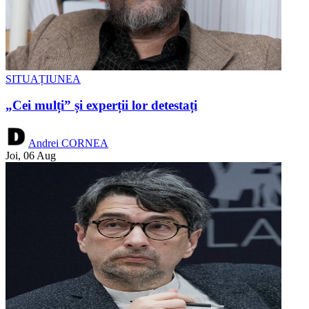
SITUAȚIUNEA
„Cei mulți” și experții lor detestați
Andrei CORNEA
Joi, 06 Aug