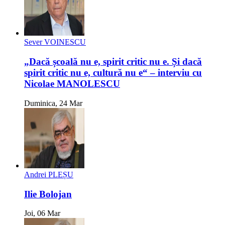
Sever VOINESCU
„Dacă școală nu e, spirit critic nu e. Și dacă
spirit critic nu e, cultură nu e“ – interviu cu
Nicolae MANOLESCU
Duminica, 24 Mar
Andrei PLEȘU
Ilie Bolojan
Joi, 06 Mar