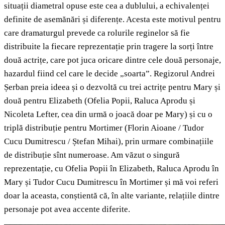
situații diametral opuse este cea a dublului, a echivalenței
definite de asemănări și diferențe. Acesta este motivul pentru
care dramaturgul prevede ca rolurile reginelor să fie
distribuite la fiecare reprezentație prin tragere la sorți între
două actrițe, care pot juca oricare dintre cele două personaje,
hazardul fiind cel care le decide „soarta”. Regizorul Andrei
Șerban preia ideea și o dezvoltă cu trei actrițe pentru Mary și
două pentru Elizabeth (Ofelia Popii, Raluca Aprodu și
Nicoleta Lefter, cea din urmă o joacă doar pe Mary) și cu o
triplă distribuție pentru Mortimer (Florin Aioane / Tudor
Cucu Dumitrescu / Ștefan Mihai), prin urmare combinațiile
de distribuție sînt numeroase. Am văzut o singură
reprezentație, cu Ofelia Popii în Elizabeth, Raluca Aprodu în
Mary și Tudor Cucu Dumitrescu în Mortimer și mă voi referi
doar la aceasta, conștientă că, în alte variante, relațiile dintre
personaje pot avea accente diferite.