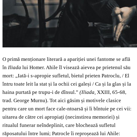
O primă menționare literară a apariției unei fantome se află
în
Iliada
lui Homer. Ahile îl visează aievea pe prietenul său
mort: „Iată-i s-apropie sufletul, bietul prieten Patroclu, / El
întru toate leit la stat și la ochii cei galeși / Ca și la glas și la
haina purtată pe trupu-i de dînsul.”
(Iliada,
XXIII, 65-68,
trad. George Murnu). Tot aici găsim și motivele clasice
pentru care un mort face cale-ntoarsă și îi bîntuie pe cei vii:
uitarea de către cei apropiați (necinstirea memoriei) și
ritualul funerar neîndeplinit, care blochează sufletul
răposatului între lumi; Patrocle îi reproșează lui Ahile: