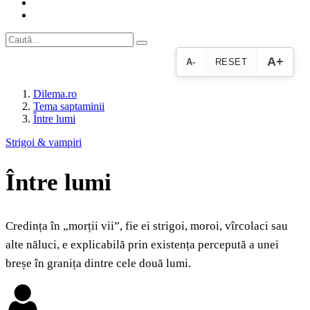
A+
A-
RESET
Dilema.ro
Tema saptaminii
Între lumi
Strigoi & vampiri
Între lumi
Credința în „morții vii”, fie ei strigoi, moroi, vîrcolaci sau
alte năluci, e explicabilă prin existența percepută a unei
breșe în granița dintre cele două lumi.