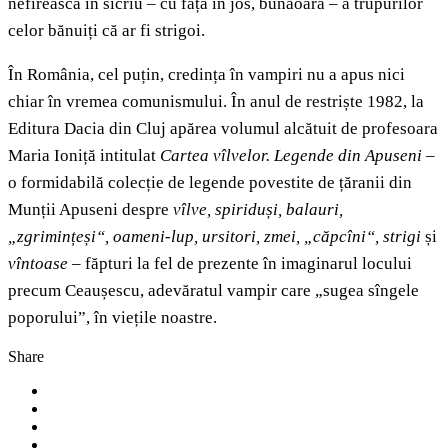
nefirească în sicriu – cu fața în jos, bunăoară – a trupurilor
celor bănuiți că ar fi strigoi.
În România, cel puțin, credința în vampiri nu a apus nici
chiar în vremea comunismului. În anul de restriște 1982, la
Editura Dacia din Cluj apărea volumul alcătuit de profesoara
Maria Ioniță intitulat
Cartea vîlvelor. Legende din Apuseni
–
o formidabilă colecție de legende povestite de țăranii din
Munții Apuseni despre
vîlve, spiriduși, balauri,
„zgrimințeși“, oameni-lup, ursitori, zmei, „căpcîni“, strigi
și
vîntoase
– făpturi la fel de prezente în imaginarul locului
precum Ceaușescu, adevăratul vampir care „sugea sîngele
poporului”, în viețile noastre.
Share