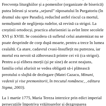
Frecvența liturghiilor și a pomenilor (organizate de biserică)
putea înlesni și scurta „sejurul” răposatului în Purgatoriu (în
drumul său spre Paradis), reducînd astfel riscul ca mortul,
nemulțumit de neglijența rudelor, să revină ca strigoi. La
creștinii ortodocși, practica afuriseniei ia avînt între secolele
XVI și XVIII. Se considera că sufletul celui anatemizat nu se
poate desprinde de corp după moarte, pentru a trece în lumea
cealaltă. Ca atare, cadavrul cvasi-însuflețit nu putrezea, iar
mortul era nevoit să zăbovească printre cei vii (ca strigoi).
Pentru a-și elibera morții (și pe sine) de acest neajuns,
familia celui afurisit se vedea obligată să-i plătească
preotului o slujbă de dezlegare (Matei Cazacu,
Minuni,
vedenii și vise premonitorii, în trecutul românesc,
, editura
Sigma, 2003
).
La 1 martie 1775, Maria Tereza interzice prin edict imperial
persecuțiile împotriva vrăjitoarelor și dezgroparea