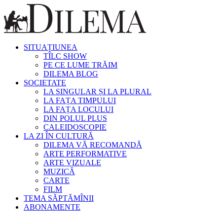
SITUAȚIUNEA
TÎLC SHOW
PE CE LUME TRĂIM
DILEMA BLOG
SOCIETATE
LA SINGULAR ȘI LA PLURAL
LA FAȚA TIMPULUI
LA FAȚA LOCULUI
DIN POLUL PLUS
CALEIDOSCOPIE
LA ZI ÎN CULTURĂ
DILEMA VĂ RECOMANDĂ
ARTE PERFORMATIVE
ARTE VIZUALE
MUZICĂ
CARTE
FILM
TEMA SĂPTĂMÎNII
ABONAMENTE