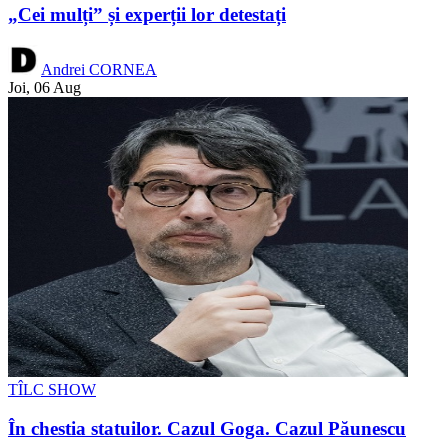
„Cei mulți” și experții lor detestați
Andrei CORNEA
Joi, 06 Aug
TÎLC SHOW
În chestia statuilor. Cazul Goga. Cazul Păunescu