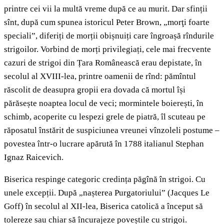
printre cei vii la multă vreme după ce au murit. Dar sfinții
sînt, după cum spunea istoricul Peter Brown, „morţi foarte
speciali”, diferiți de morții obișnuiți care îngroașă rîndurile
strigoilor. Vorbind de morți privilegiați, cele mai frecvente
cazuri de strigoi din Țara Românească erau depistate, în
secolul al XVIII-lea, printre oamenii de rînd: pămîntul
răscolit de deasupra gropii era dovada că mortul își
părăsește noaptea locul de veci; mormintele boierești, în
schimb, acoperite cu lespezi grele de piatră, îl scuteau pe
răposatul înstărit de suspiciunea vreunei vînzoleli postume –
povestea într-o lucrare apărută în 1788 italianul Stephan
Ignaz Raicevich.
Biserica respinge categoric credința păgînă în strigoi. Cu
unele excepții. După „nașterea Purgatoriului” (Jacques Le
Goff) în secolul al XII-lea, Biserica catolică a început să
tolereze sau chiar să încurajeze poveștile cu strigoi.