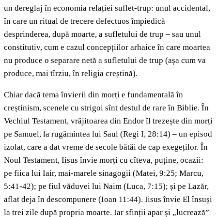
un dereglaj în economia relației suflet-trup: unul accidental,
în care un ritual de trecere defectuos împiedică
desprinderea, după moarte, a sufletului de trup – sau unul
constitutiv, cum e cazul concepțiilor arhaice în care moartea
nu produce o separare netă a sufletului de trup (așa cum va
produce, mai tîrziu, în religia creștină).
Chiar dacă tema învierii din morți e fundamentală în
creștinism, scenele cu strigoi sînt destul de rare în Biblie. În
Vechiul Testament, vrăjitoarea din Endor îl trezește din morți
pe Samuel, la rugămintea lui Saul (Regi I, 28:14) – un episod
izolat, care a dat vreme de secole bătăi de cap exegeților. În
Noul Testament, Iisus învie morți cu cîteva, puține, ocazii:
pe fiica lui Iair, mai-marele sinagogii (Matei, 9:25; Marcu,
5:41-42); pe fiul văduvei lui Naim (Luca, 7:15); și pe Lazăr,
aflat deja în descompunere (Ioan 11:44). Iisus învie El însuși
la trei zile după propria moarte. Iar sfinții apar și „lucrează”