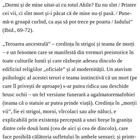
„Dormi și de mine uitat-ai cu totul Ahile? Eu nu sînt / Printre
cei vii, ci sînt mort și-i păcat că de mine nu-ți pasă. / Pune-
mă-n groapă curînd, ca așa să pot trece pe poarta / Iadului”
(Ibid., 69-72).
„Teroarea ancestrală” – credința în strigoi și teama de morți
– e un fenomen care se manifestă din vremuri preistorice în
toate culturile lumii și care răzbește adesea dincolo de
edificiul religiilor „oficiale” și al modernității. Un atavism
psihologic al acestei terori e teama instinctivă că un mort (pe
care îl privești de aproape) s-ar putea ridica sau deschide
brusc ochii – un fel versiune funerară a agalmatoremafobiei
(teama că o statuie ar putea prinde viață). Credința în „morții
vii”, fie ei strigoi, moroi, vîrcolaci sau alte năluci, e
explicabilă prin existența percepută a unei breșe în granița
dintre cele două lumi (cea de aici și cea de dincolo), care
face posibilă călătoria sufletului în ambele sensuri; și printr-