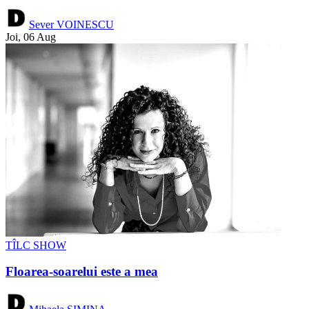
Sever VOINESCU
Joi, 06 Aug
TÎLC SHOW
Floarea-soarelui este a mea