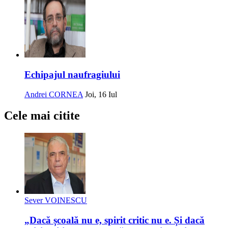
Echipajul naufragiului
Andrei CORNEA
Joi, 16 Iul
Cele mai citite
Sever VOINESCU
„Dacă școală nu e, spirit critic nu e. Și dacă