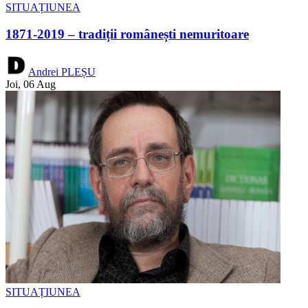
SITUAȚIUNEA
1871-2019 – tradiții românești nemuritoare
Andrei PLEȘU
Joi, 06 Aug
SITUAȚIUNEA