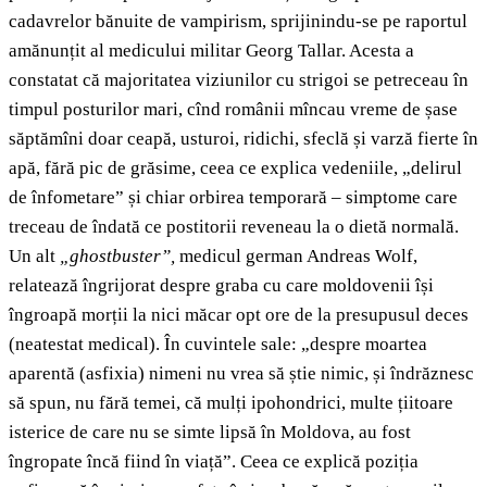
cadavrelor bănuite de vampirism, sprijinindu-se pe raportul
amănunțit al medicului militar Georg Tallar. Acesta a
constatat că majoritatea viziunilor cu strigoi se petreceau în
timpul posturilor mari, cînd românii mîncau vreme de șase
săptămîni doar ceapă, usturoi, ridichi, sfeclă și varză fierte în
apă, fără pic de grăsime, ceea ce explica vedeniile, „delirul
de înfometare” și chiar orbirea temporară – simptome care
treceau de îndată ce postitorii reveneau la o dietă normală.
Un alt
„ghostbuster”,
medicul german Andreas Wolf,
relatează îngrijorat despre graba cu care moldovenii își
îngroapă morții la nici măcar opt ore de la presupusul deces
(neatestat medical). În cuvintele sale: „despre moartea
aparentă (asfixia) nimeni nu vrea să știe nimic, și îndrăznesc
să spun, nu fără temei, că mulți ipohondrici, multe țiitoare
isterice de care nu se simte lipsă în Moldova, au fost
îngropate încă fiind în viață”. Ceea ce explică poziția