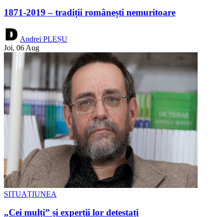
1871-2019 – tradiții românești nemuritoare
Andrei PLEȘU
Joi, 06 Aug
SITUAȚIUNEA
„Cei mulți” și experții lor detestați