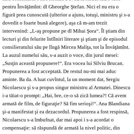
pentru Învăţămînt: dl Gheorghe Ştefan. Nici el nu era o
figură prea cunoscută (ulterior a ajuns, totuşi, ministru şi s-a
dovedit o foarte bună alegere), aşa că m-am trezit
intervenind: „L‑aş propune pe dl Mihai Şora“. Îl ştiam din
lecturi şi din felurite întîlniri literare şi ştiam şi de episodul
consilieratului său pe lîngă Mircea Maliţa, tot la Învăţămînt.
La auzul numelui său, s-a auzit o voce, din jurul mesei:
„Susţin această propunere!“. Era vocea lui Silviu Brucan.
Propunerea a fost acceptată. De restul nu-mi mai aduc
aminte. Ba da. A luat cuvîntul, la un moment dat, Sergiu
Nicolaescu şi s-a propus singur ministru al Armatei. Dinescu
i-a tăiat-o prompt: „Hai, bre, ce-o să zică lumea?! Că avem
armată de film, de figuraţie? Să fim serioşi!“. Ana Blandiana
şi-a manifestat şi ea dezacordul. Propunerea a fost respinsă,
Nicolaescu s-a îmbufnat, dar mai apoi i s-a acordat o
compensaţie: să răspundă de armată la nivel politic, din