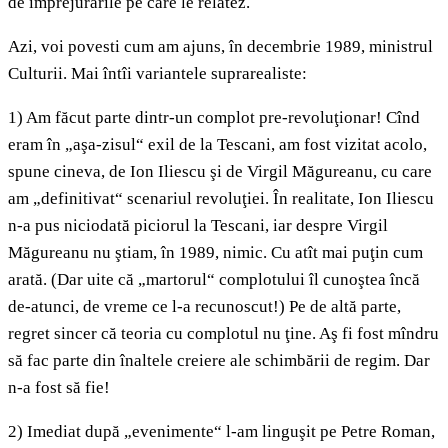
de împrejurările pe care le relatez.
Azi, voi povesti cum am ajuns, în decembrie 1989, ministrul
Culturii. Mai întîi variantele suprarealiste:
1) Am făcut parte dintr-un complot pre-revoluţionar! Cînd
eram în „aşa-zisul“ exil de la Tescani, am fost vizitat acolo,
spune cineva, de Ion Iliescu şi de Virgil Măgureanu, cu care
am „definitivat“ scenariul revoluţiei. În realitate, Ion Iliescu
n-a pus niciodată piciorul la Tescani, iar despre Virgil
Măgureanu nu ştiam, în 1989, nimic. Cu atît mai puţin cum
arată. (Dar uite că „martorul“ complotului îl cunoştea încă
de-atunci, de vreme ce l-a recunoscut!) Pe de altă parte,
regret sincer că teoria cu complotul nu ţine. Aş fi fost mîndru
să fac parte din înaltele creiere ale schimbării de regim. Dar
n-a fost să fie!
2) Imediat după „evenimente“ l-am linguşit pe Petre Roman,