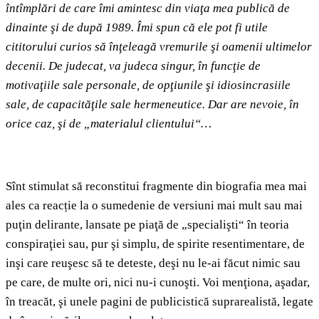
întîmplări de care îmi amintesc din viaţa mea publică de
dinainte şi de după 1989. Îmi spun că ele pot fi utile
cititorului curios să înţeleagă vremurile şi oamenii ultimelor
decenii. De judecat, va judeca singur, în funcţie de
motivaţiile sale personale, de opţiunile şi idiosincrasiile
sale, de capacităţile sale hermeneutice. Dar are nevoie, în
orice caz, şi de „materialul clientului“…
Sînt stimulat să reconstitui fragmente din biografia mea mai
ales ca reacție la o sumedenie de versiuni mai mult sau mai
puţin delirante, lansate pe piaţă de „specialişti“ în teoria
conspiraţiei sau, pur şi simplu, de spirite resentimentare, de
inşi care reuşesc să te deteste, deşi nu le-ai făcut nimic sau
pe care, de multe ori, nici nu-i cunoşti. Voi menţiona, aşadar,
în treacăt, şi unele pagini de publicistică suprarealistă, legate