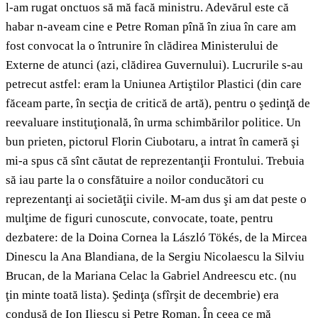
l-am rugat onctuos să mă facă ministru. Adevărul este că
habar n-aveam cine e Petre Roman pînă în ziua în care am
fost convocat la o întrunire în clădirea Ministerului de
Externe de atunci (azi, clădirea Guvernului). Lucrurile s-au
petrecut astfel: eram la Uniunea Artiştilor Plastici (din care
făceam parte, în secţia de critică de artă), pentru o şedinţă de
reevaluare instituţională, în urma schimbărilor politice. Un
bun prieten, pictorul Florin Ciubotaru, a intrat în cameră şi
mi-a spus că sînt căutat de reprezentanţii Frontului. Trebuia
să iau parte la o consfătuire a noilor conducători cu
reprezentanţi ai societăţii civile. M-am dus şi am dat peste o
mulţime de figuri cunoscute, convocate, toate, pentru
dezbatere: de la Doina Cornea la László Tökés, de la Mircea
Dinescu la Ana Blandiana, de la Sergiu Nicolaescu la Silviu
Brucan, de la Mariana Celac la Gabriel Andreescu etc. (nu
ţin minte toată lista). Şedinţa (sfîrşit de decembrie) era
condusă de Ion Iliescu şi Petre Roman. În ceea ce mă