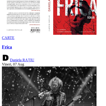
CARTE
Frica
Daniela RAȚIU
Vineri, 07 Aug