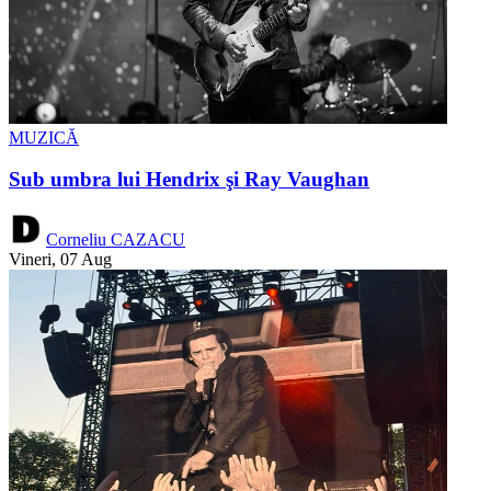
MUZICĂ
Sub umbra lui Hendrix şi Ray Vaughan
Corneliu CAZACU
Vineri, 07 Aug