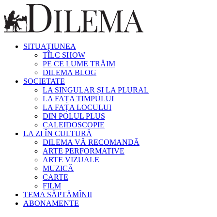
SITUAȚIUNEA
TÎLC SHOW
PE CE LUME TRĂIM
DILEMA BLOG
SOCIETATE
LA SINGULAR ȘI LA PLURAL
LA FAȚA TIMPULUI
LA FAȚA LOCULUI
DIN POLUL PLUS
CALEIDOSCOPIE
LA ZI ÎN CULTURĂ
DILEMA VĂ RECOMANDĂ
ARTE PERFORMATIVE
ARTE VIZUALE
MUZICĂ
CARTE
FILM
TEMA SĂPTĂMÎNII
ABONAMENTE