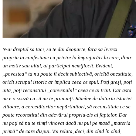
N-ai dreptul să taci, să te dai deoparte, fără să livrezi
propria ta confesiune cu privire la împrejurări la care, dintr-
un motiv sau altul, ai participat nemijlocit. Evident,
„povestea“ ta nu poate fi decît subiectivă, oricîtă onestitate,
oricît scrupul istoric ar implica ceea ce spui. Poţi greşi, poţi
uita, poţi reconstitui „convenabil“ ceea ce ai trăit. Dar asta
nu e o scuză ca să nu te pronunţi. Rămîne de datoria istoriei
viitoare, a cercetătorilor nepărtinitori, să reconstituie ce se
poate reconstitui din adevărul propriu-zis al faptelor. Dar
nu poţi să nu te simţi vinovat dacă nu pui pe masă „materia
primă“ de care dispui. Voi relata, deci, din cînd în cînd,