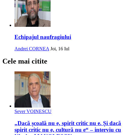
Echipajul naufragiului
Andrei CORNEA
Joi, 16 Iul
Cele mai citite
Sever VOINESCU
„Dacă școală nu e, spirit critic nu e. Și dacă
spirit critic nu e, cultură nu e“ – interviu cu