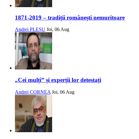
1871-2019 – tradiții românești nemuritoare
Andrei PLEȘU
Joi, 06 Aug
„Cei mulți” și experții lor detestați
Andrei CORNEA
Joi, 06 Aug