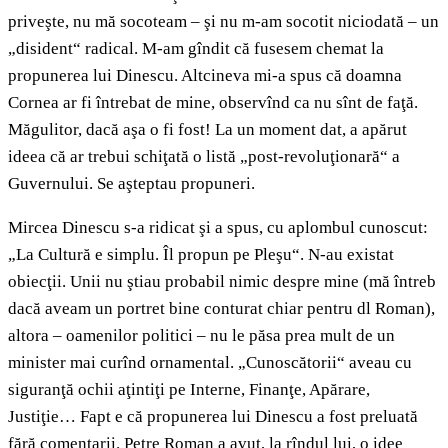
priveşte, nu mă socoteam – şi nu m-am socotit niciodată – un
„disident“ radical. M-am gîndit că fusesem chemat la
propunerea lui Dinescu. Altcineva mi-a spus că doamna
Cornea ar fi întrebat de mine, observînd ca nu sînt de faţă.
Măgulitor, dacă aşa o fi fost! La un moment dat, a apărut
ideea că ar trebui schiţată o listă „post-revoluţionară“ a
Guvernului. Se aşteptau propuneri.
Mircea Dinescu s-a ridicat şi a spus, cu aplombul cunoscut:
„La Cultură e simplu. Îl propun pe Pleşu“. N-au existat
obiecţii. Unii nu ştiau probabil nimic despre mine (mă întreb
dacă aveam un portret bine conturat chiar pentru dl Roman),
altora – oamenilor politici – nu le păsa prea mult de un
minister mai curînd ornamental. „Cunoscătorii“ aveau cu
siguranţă ochii aţintiţi pe Interne, Finanţe, Apărare,
Justiţie… Fapt e că propunerea lui Dinescu a fost preluată
fără comentarii. Petre Roman a avut, la rîndul lui, o idee