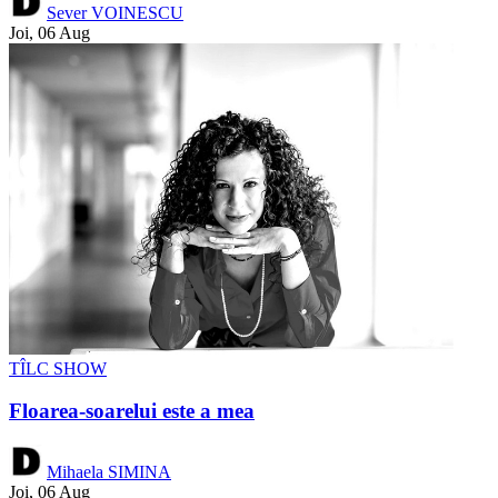
Sever VOINESCU
Joi, 06 Aug
TÎLC SHOW
Floarea-soarelui este a mea
Mihaela SIMINA
Joi, 06 Aug