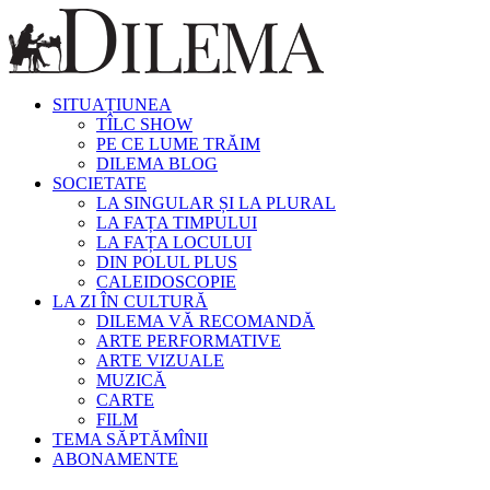
SITUAȚIUNEA
TÎLC SHOW
PE CE LUME TRĂIM
DILEMA BLOG
SOCIETATE
LA SINGULAR ȘI LA PLURAL
LA FAȚA TIMPULUI
LA FAȚA LOCULUI
DIN POLUL PLUS
CALEIDOSCOPIE
LA ZI ÎN CULTURĂ
DILEMA VĂ RECOMANDĂ
ARTE PERFORMATIVE
ARTE VIZUALE
MUZICĂ
CARTE
FILM
TEMA SĂPTĂMÎNII
ABONAMENTE