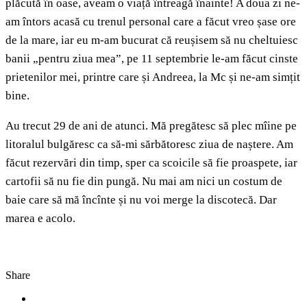
plăcută în oase, aveam o viață întreagă înainte! A doua zi ne-
am întors acasă cu trenul personal care a făcut vreo șase ore
de la mare, iar eu m-am bucurat că reușisem să nu cheltuiesc
banii „pentru ziua mea”, pe 11 septembrie le-am făcut cinste
prietenilor mei, printre care și Andreea, la Mc și ne-am simțit
bine.
Au trecut 29 de ani de atunci. Mă pregătesc să plec mîine pe
litoralul bulgăresc ca să-mi sărbătoresc ziua de naștere. Am
făcut rezervări din timp, sper ca scoicile să fie proaspete, iar
cartofii să nu fie din pungă. Nu mai am nici un costum de
baie care să mă încînte și nu voi merge la discotecă. Dar
marea e acolo.
Share