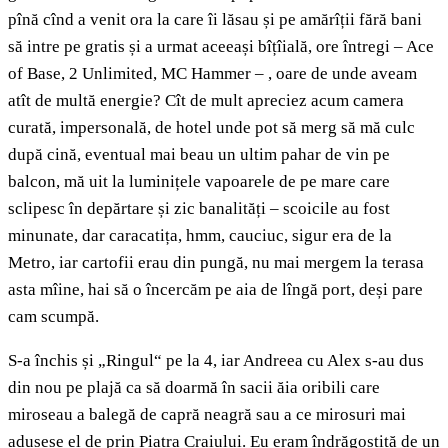
pînă cînd a venit ora la care îi lăsau și pe amărîții fără bani
să intre pe gratis și a urmat aceeași bîțîială, ore întregi – Ace
of Base, 2 Unlimited, MC Hammer – , oare de unde aveam
atît de multă energie? Cît de mult apreciez acum camera
curată, impersonală, de hotel unde pot să merg să mă culc
după cină, eventual mai beau un ultim pahar de vin pe
balcon, mă uit la luminițele vapoarele de pe mare care
sclipesc în depărtare și zic banalități – scoicile au fost
minunate, dar caracatița, hmm, cauciuc, sigur era de la
Metro, iar cartofii erau din pungă, nu mai mergem la terasa
asta mîine, hai să o încercăm pe aia de lîngă port, deși pare
cam scumpă.
S-a închis și „Ringul“ pe la 4, iar Andreea cu Alex s-au dus
din nou pe plajă ca să doarmă în sacii ăia oribili care
miroseau a balegă de capră neagră sau a ce mirosuri mai
adusese el de prin Piatra Craiului. Eu eram îndrăgostită de un