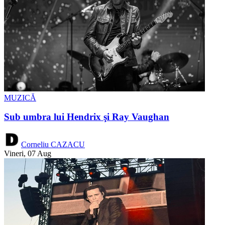
MUZICĂ
Sub umbra lui Hendrix şi Ray Vaughan
Corneliu CAZACU
Vineri, 07 Aug