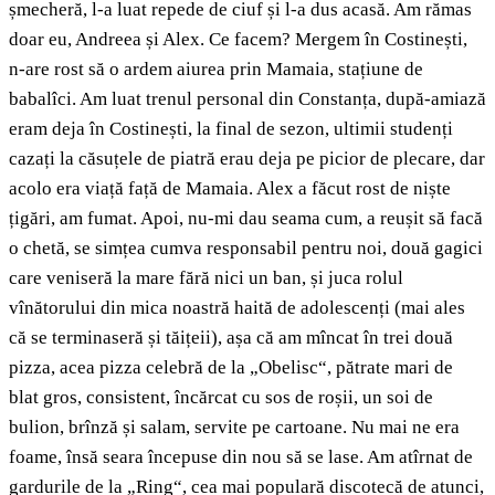
șmecheră, l-a luat repede de ciuf și l-a dus acasă. Am rămas
doar eu, Andreea și Alex. Ce facem? Mergem în Costinești,
n-are rost să o ardem aiurea prin Mamaia, stațiune de
babalîci. Am luat trenul personal din Constanța, după-amiază
eram deja în Costinești, la final de sezon, ultimii studenți
cazați la căsuțele de piatră erau deja pe picior de plecare, dar
acolo era viață față de Mamaia. Alex a făcut rost de niște
țigări, am fumat. Apoi, nu-mi dau seama cum, a reușit să facă
o chetă, se simțea cumva responsabil pentru noi, două gagici
care veniseră la mare fără nici un ban, și juca rolul
vînătorului din mica noastră haită de adolescenți (mai ales
că se terminaseră și tăițeii), așa că am mîncat în trei două
pizza, acea pizza celebră de la „Obelisc“, pătrate mari de
blat gros, consistent, încărcat cu sos de roșii, un soi de
bulion, brînză și salam, servite pe cartoane. Nu mai ne era
foame, însă seara începuse din nou să se lase. Am atîrnat de
gardurile de la „Ring“, cea mai populară discotecă de atunci,