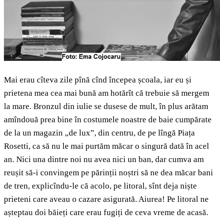
Mai erau cîteva zile pînă cînd începea școala, iar eu și
prietena mea cea mai bună am hotărît că trebuie să mergem
la mare. Bronzul din iulie se dusese de mult, în plus arătam
amîndouă prea bine în costumele noastre de baie cumpărate
de la un magazin „de lux”, din centru, de pe lîngă Piața
Rosetti, ca să nu le mai purtăm măcar o singură dată în acel
an. Nici una dintre noi nu avea nici un ban, dar cumva am
reușit să-i convingem pe părinții noștri să ne dea măcar bani
de tren, explicîndu-le că acolo, pe litoral, sînt deja niște
prieteni care aveau o cazare asigurată. Aiurea! Pe litoral ne
așteptau doi băieți care erau fugiți de ceva vreme de acasă.