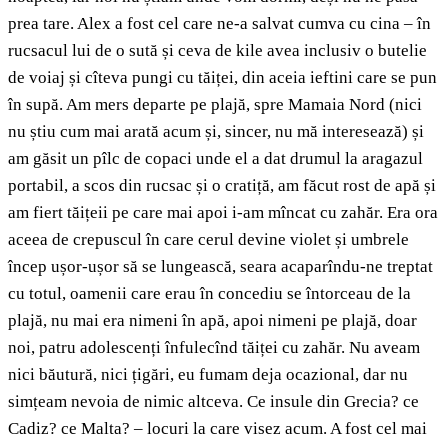
prea tare. Alex a fost cel care ne-a salvat cumva cu cina – în
rucsacul lui de o sută și ceva de kile avea inclusiv o butelie
de voiaj și cîteva pungi cu tăiței, din aceia ieftini care se pun
în supă. Am mers departe pe plajă, spre Mamaia Nord (nici
nu știu cum mai arată acum și, sincer, nu mă interesează) și
am găsit un pîlc de copaci unde el a dat drumul la aragazul
portabil, a scos din rucsac și o cratiță, am făcut rost de apă și
am fiert tăițeii pe care mai apoi i-am mîncat cu zahăr. Era ora
aceea de crepuscul în care cerul devine violet și umbrele
încep ușor-ușor să se lungească, seara acaparîndu-ne treptat
cu totul, oamenii care erau în concediu se întorceau de la
plajă, nu mai era nimeni în apă, apoi nimeni pe plajă, doar
noi, patru adolescenți înfulecînd tăiței cu zahăr. Nu aveam
nici băutură, nici țigări, eu fumam deja ocazional, dar nu
simțeam nevoia de nimic altceva. Ce insule din Grecia? ce
Cadiz? ce Malta? – locuri la care visez acum. A fost cel mai