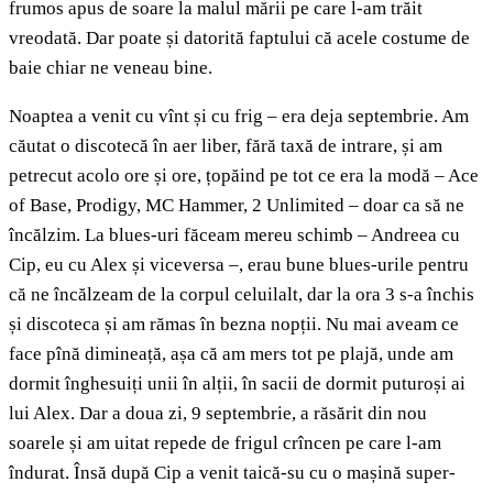
frumos apus de soare la malul mării pe care l-am trăit
vreodată. Dar poate și datorită faptului că acele costume de
baie chiar ne veneau bine.
Noaptea a venit cu vînt și cu frig – era deja septembrie. Am
căutat o discotecă în aer liber, fără taxă de intrare, și am
petrecut acolo ore și ore, țopăind pe tot ce era la modă – Ace
of Base, Prodigy, MC Hammer, 2 Unlimited – doar ca să ne
încălzim. La blues-uri făceam mereu schimb – Andreea cu
Cip, eu cu Alex și viceversa –, erau bune blues-urile pentru
că ne încălzeam de la corpul celuilalt, dar la ora 3 s-a închis
și discoteca și am rămas în bezna nopții. Nu mai aveam ce
face pînă dimineață, așa că am mers tot pe plajă, unde am
dormit înghesuiți unii în alții, în sacii de dormit puturoși ai
lui Alex. Dar a doua zi, 9 septembrie, a răsărit din nou
soarele și am uitat repede de frigul crîncen pe care l-am
îndurat. Însă după Cip a venit taică-su cu o mașină super-