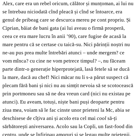
Alex, care era un rebel oricum, călător și munțoman, ai lui nu
se întrebau niciodată cînd pleacă și cînd se întoarce, era
genul de pribeag care se descurca mereu pe cont propriu. Și
Ciprian, băiat de bani gata (ai lui aveau o firmă prosperă,
ceea ce era mare lucru în anii ’90), care fugise de acasă la
mare pentru că se certase cu taică-su. Nici părinții noștri nu
ne-au pus prea multe întrebări atunci – unde mergem? ce
vom mînca? cu cine ne vom petrece timpul? –, nu făceam
parte dintr-o generație hiperprotejată, lasă fetele să se ducă
la mare, dacă au chef! Nici măcar nu li s-a părut suspect că
plecam fără bani și nici nu au simțit nevoia să se scotocească
prin portmoneu sau să ne dea vreun card (nici nu existau pe
atunci). Eu aveam, totuși, niște bani puși deoparte pentru
ziua mea, voiam să le fac cinste unor prieteni la Mc, abia se
deschisese de cîțiva ani și acolo era cel mai
cool
să-ți
sărbătorești aniversarea. Acolo sau la Copli, un fast-food din
centru, unde se înfiripau amoruri și se legau multe prietenii,