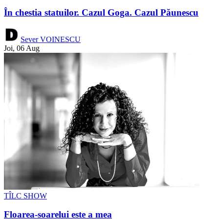
În chestia statuilor. Cazul Goga. Cazul Păunescu
Sever VOINESCU
Joi, 06 Aug
TÎLC SHOW
Floarea-soarelui este a mea