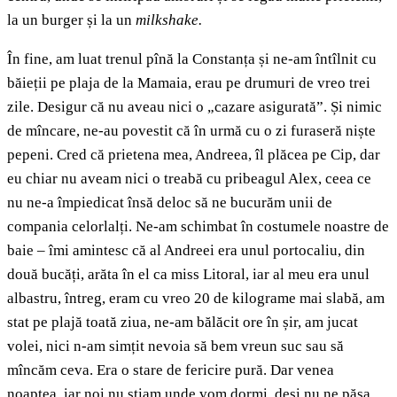
la un burger și la un
milkshake.
În fine, am luat trenul pînă la Constanța și ne-am întîlnit cu
băieții pe plaja de la Mamaia, erau pe drumuri de vreo trei
zile. Desigur că nu aveau nici o „cazare asigurată”. Și nimic
de mîncare, ne-au povestit că în urmă cu o zi furaseră niște
pepeni. Cred că prietena mea, Andreea, îl plăcea pe Cip, dar
eu chiar nu aveam nici o treabă cu pribeagul Alex, ceea ce
nu ne-a împiedicat însă deloc să ne bucurăm unii de
compania celorlalți. Ne-am schimbat în costumele noastre de
baie – îmi amintesc că al Andreei era unul portocaliu, din
două bucăți, arăta în el ca miss Litoral, iar al meu era unul
albastru, întreg, eram cu vreo 20 de kilograme mai slabă, am
stat pe plajă toată ziua, ne-am bălăcit ore în șir, am jucat
volei, nici n-am simțit nevoia să bem vreun suc sau să
mîncăm ceva. Era o stare de fericire pură. Dar venea
noaptea, iar noi nu știam unde vom dormi, deși nu ne păsa