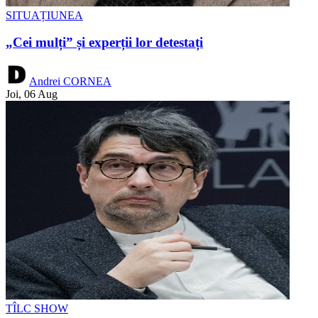
SITUAȚIUNEA
„Cei mulți” și experții lor detestați
Andrei CORNEA
Joi, 06 Aug
TÎLC SHOW