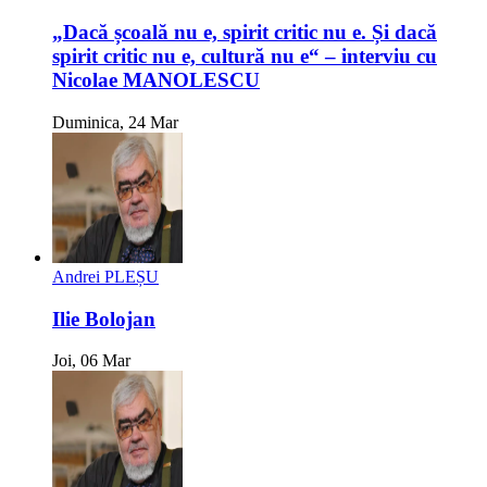
„Dacă școală nu e, spirit critic nu e. Și dacă
spirit critic nu e, cultură nu e“ – interviu cu
Nicolae MANOLESCU
Duminica, 24 Mar
Andrei PLEȘU
Ilie Bolojan
Joi, 06 Mar