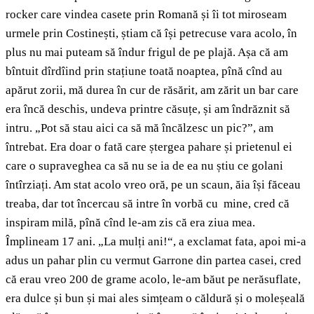
rocker care vindea casete prin Romană și îi tot miroseam
urmele prin Costinești, știam că își petrecuse vara acolo, în
plus nu mai puteam să îndur frigul de pe plajă. Așa că am
bîntuit dîrdîind prin stațiune toată noaptea, pînă cînd au
apărut zorii, mă durea în cur de răsărit, am zărit un bar care
era încă deschis, undeva printre căsuțe, și am îndrăznit să
intru. „Pot să stau aici ca să mă încălzesc un pic?”, am
întrebat. Era doar o fată care ștergea pahare și prietenul ei
care o supraveghea ca să nu se ia de ea nu știu ce golani
întîrziați. Am stat acolo vreo oră, pe un scaun, ăia își făceau
treaba, dar tot încercau să intre în vorbă cu mine, cred că
inspiram milă, pînă cînd le-am zis că era ziua mea.
Împlineam 17 ani. „La mulți ani!“, a exclamat fata, apoi mi-a
adus un pahar plin cu vermut Garrone din partea casei, cred
că erau vreo 200 de grame acolo, le-am băut pe nerăsuflate,
era dulce și bun și mai ales simțeam o căldură și o moleșeală