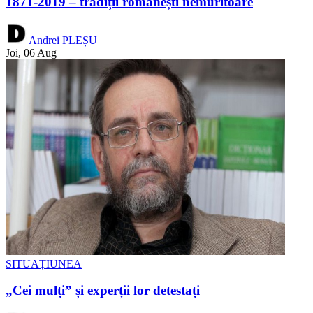
1871-2019 – tradiții românești nemuritoare
Andrei PLEȘU
Joi, 06 Aug
SITUAȚIUNEA
„Cei mulți” și experții lor detestați