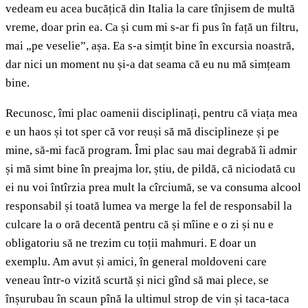
vedeam eu acea bucățică din Italia la care tînjisem de multă
vreme, doar prin ea. Ca și cum mi s-ar fi pus în față un filtru,
mai „pe veselie”, așa. Ea s-a simțit bine în excursia noastră,
dar nici un moment nu și-a dat seama că eu nu mă simțeam
bine.
Recunosc, îmi plac oamenii disciplinați, pentru că viața mea
e un haos și tot sper că vor reuși să mă disciplineze și pe
mine, să-mi facă program. Îmi plac sau mai degrabă îi admir
și mă simt bine în preajma lor, știu, de pildă, că niciodată cu
ei nu voi întîrzia prea mult la cîrciumă, se va consuma alcool
responsabil și toată lumea va merge la fel de responsabil la
culcare la o oră decentă pentru că și mîine e o zi și nu e
obligatoriu să ne trezim cu toții mahmuri. E doar un
exemplu. Am avut și amici, în general moldoveni care
veneau într-o vizită scurtă și nici gînd să mai plece, se
înșurubau în scaun pînă la ultimul strop de vin și taca-taca