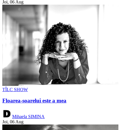
Joi, 06 Aug
TÎLC SHOW
Floarea-soarelui este a mea
Mihaela SIMINA
Joi, 06 Aug