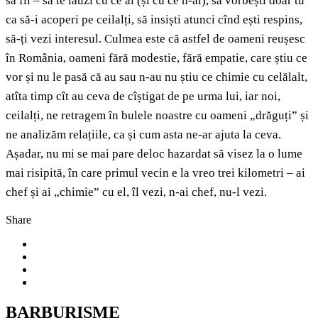
să fii – să te lauzi cu ce ai (și cu ce n-ai), să vorbești doar tu
ca să-i acoperi pe ceilalți, să insiști atunci cînd ești respins,
să-ți vezi interesul. Culmea este că astfel de oameni reușesc
în România, oameni fără modestie, fără empatie, care știu ce
vor și nu le pasă că au sau n-au nu știu ce chimie cu celălalt,
atîta timp cît au ceva de cîștigat de pe urma lui, iar noi,
ceilalți, ne retragem în bulele noastre cu oameni „drăguți” și
ne analizăm relațiile, ca și cum asta ne-ar ajuta la ceva.
Așadar, nu mi se mai pare deloc hazardat să visez la o lume
mai risipită, în care primul vecin e la vreo trei kilometri – ai
chef și ai „chimie” cu el, îl vezi, n-ai chef, nu-l vezi.
Share
BARBURISME