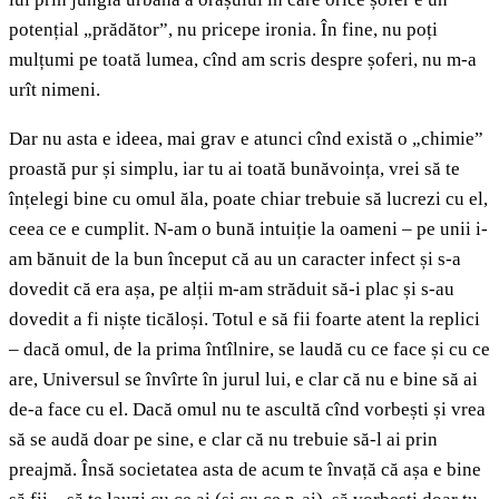
potențial „prădător”, nu pricepe ironia. În fine, nu poți
mulțumi pe toată lumea, cînd am scris despre șoferi, nu m-a
urît nimeni.
Dar nu asta e ideea, mai grav e atunci cînd există o „chimie”
proastă pur și simplu, iar tu ai toată bunăvoința, vrei să te
înțelegi bine cu omul ăla, poate chiar trebuie să lucrezi cu el,
ceea ce e cumplit. N-am o bună intuiție la oameni – pe unii i-
am bănuit de la bun început că au un caracter infect și s-a
dovedit că era așa, pe alții m-am străduit să-i plac și s-au
dovedit a fi niște ticăloși. Totul e să fii foarte atent la replici
– dacă omul, de la prima întîlnire, se laudă cu ce face și cu ce
are, Universul se învîrte în jurul lui, e clar că nu e bine să ai
de-a face cu el. Dacă omul nu te ascultă cînd vorbești și vrea
să se audă doar pe sine, e clar că nu trebuie să-l ai prin
preajmă. Însă societatea asta de acum te învață că așa e bine