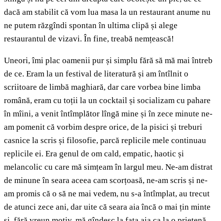
dacă am stabilit că vom lua masa la un restaurant anume nu
ne putem răzgîndi spontan în ultima clipă și alege
restaurantul de vizavi. În fine, treabă nemțească!
Uneori, îmi plac oamenii pur și simplu fără să mă mai întreb
de ce. Eram la un festival de literatură și am întîlnit o
scriitoare de limbă maghiară, dar care vorbea bine limba
română, eram cu toții la un cocktail și socializam cu pahare
în mîini, a venit întîmplător lîngă mine și în zece minute ne-
am pomenit că vorbim despre orice, de la pisici și treburi
casnice la scris și filosofie, parcă replicile mele continuau
replicile ei. Era genul de om cald, empatic, haotic și
melancolic cu care mă simțeam în largul meu. Ne-am distrat
de minune în seara aceea cam scorțoasă, ne-am scris și ne-
am promis că o să ne mai vedem, nu s-a întîmplat, au trecut
de atunci zece ani, dar uite că seara aia încă o mai țin minte
și, fără vreun motiv, mă gîndesc la fata aia ca la o prietenă.