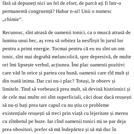
fără să depuneți nici un fel de efort, de parcă ați fi într-o
permanentă congruență? Habar n-ai! Unii o numesc
„chimie”.
Recunosc, sînt atrasă de oamenii tonici, ca o muscă atrasă de
lumina unui bec, aș vrea să orbitez la nesfîrșit în jurul lor
pentru a primi energie. Tocmai pentru că eu nu sînt un om
tonic, sînt mai degrabă melancolică, spre depresivă, de multe
ori îmi lipsește verbul, acțiunea. Îmi plac oamenii pozitivi
care văd în orice și partea cea bună, oamenii care rîd mult și
din toată inima. Dar cui nu-i plac? Totuși, le observ și
limitele. Tind să vorbească prea mult, să devină histrionici și
de cele mai multe ori sînt superficiali, căci doar dacă reușești
să nu-ți bați prea tare capul cu nu știu ce probleme
existențiale reușești să treci prin viață cu lejeritate și mereu
cu zîmbetul pe buze. Iar cînd oamenii tonici mi se par deja
prea obositori, prefer să mă îndepărtez și să mă duc în