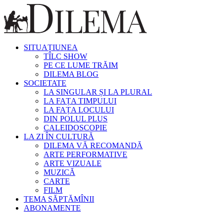
SITUAȚIUNEA
TÎLC SHOW
PE CE LUME TRĂIM
DILEMA BLOG
SOCIETATE
LA SINGULAR ȘI LA PLURAL
LA FAȚA TIMPULUI
LA FAȚA LOCULUI
DIN POLUL PLUS
CALEIDOSCOPIE
LA ZI ÎN CULTURĂ
DILEMA VĂ RECOMANDĂ
ARTE PERFORMATIVE
ARTE VIZUALE
MUZICĂ
CARTE
FILM
TEMA SĂPTĂMÎNII
ABONAMENTE