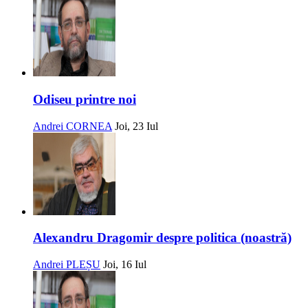
Odiseu printre noi
Andrei CORNEA
Joi, 23 Iul
Alexandru Dragomir despre politica (noastră)
Andrei PLEȘU
Joi, 16 Iul