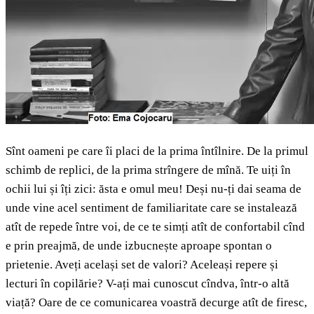
Sînt oameni pe care îi placi de la prima întîlnire. De la primul
schimb de replici, de la prima strîngere de mînă. Te uiți în
ochii lui și îți zici: ăsta e omul meu! Deși nu-ți dai seama de
unde vine acel sentiment de familiaritate care se instalează
atît de repede între voi, de ce te simți atît de confortabil cînd
e prin preajmă, de unde izbucnește aproape spontan o
prietenie. Aveți același set de valori? Aceleași repere și
lecturi în copilărie? V-ați mai cunoscut cîndva, într-o altă
viață? Oare de ce comunicarea voastră decurge atît de firesc,