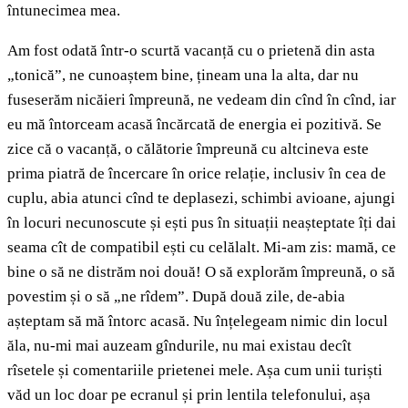
întunecimea mea.
Am fost odată într-o scurtă vacanță cu o prietenă din asta
„tonică”, ne cunoaștem bine, țineam una la alta, dar nu
fuseserăm nicăieri împreună, ne vedeam din cînd în cînd, iar
eu mă întorceam acasă încărcată de energia ei pozitivă. Se
zice că o vacanță, o călătorie împreună cu altcineva este
prima piatră de încercare în orice relație, inclusiv în cea de
cuplu, abia atunci cînd te deplasezi, schimbi avioane, ajungi
în locuri necunoscute și ești pus în situații neașteptate îți dai
seama cît de compatibil ești cu celălalt. Mi-am zis: mamă, ce
bine o să ne distrăm noi două! O să explorăm împreună, o să
povestim și o să „ne rîdem”. După două zile, de-abia
așteptam să mă întorc acasă. Nu înțelegeam nimic din locul
ăla, nu-mi mai auzeam gîndurile, nu mai existau decît
rîsetele și comentariile prietenei mele. Așa cum unii turiști
văd un loc doar pe ecranul și prin lentila telefonului, așa