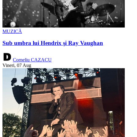
MUZICĂ
Sub umbra lui Hendrix şi Ray Vaughan
Corneliu CAZACU
Vineri, 07 Aug