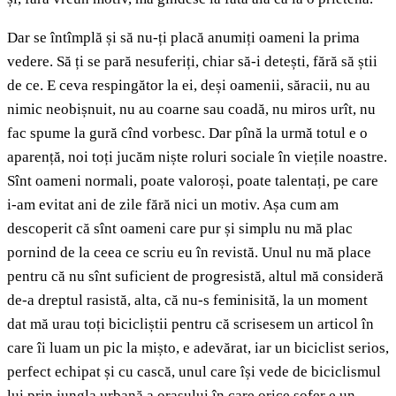
Dar se întîmplă și să nu-ți placă anumiți oameni la prima
vedere. Să ți se pară nesuferiți, chiar să-i detești, fără să știi
de ce. E ceva respingător la ei, deși oamenii, săracii, nu au
nimic neobișnuit, nu au coarne sau coadă, nu miros urît, nu
fac spume la gură cînd vorbesc. Dar pînă la urmă totul e o
aparență, noi toți jucăm niște roluri sociale în viețile noastre.
Sînt oameni normali, poate valoroși, poate talentați, pe care
i-am evitat ani de zile fără nici un motiv. Așa cum am
descoperit că sînt oameni care pur și simplu nu mă plac
pornind de la ceea ce scriu eu în revistă. Unul nu mă place
pentru că nu sînt suficient de progresistă, altul mă consideră
de-a dreptul rasistă, alta, că nu-s feminisită, la un moment
dat mă urau toți bicicliștii pentru că scrisesem un articol în
care îi luam un pic la mișto, e adevărat, iar un biciclist serios,
perfect echipat și cu cască, unul care își vede de biciclismul
lui prin jungla urbană a orașului în care orice șofer e un