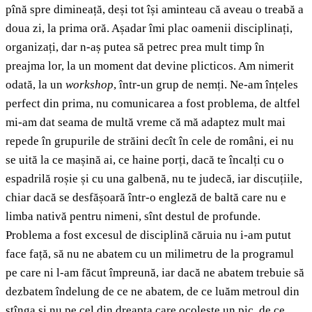
pînă spre dimineață, deși tot își aminteau că aveau o treabă a
doua zi, la prima oră. Așadar îmi plac oamenii disciplinați,
organizați, dar n-aș putea să petrec prea mult timp în
preajma lor, la un moment dat devine plicticos. Am nimerit
odată, la un
workshop
, într-un grup de nemți. Ne-am înțeles
perfect din prima, nu comunicarea a fost problema, de altfel
mi-am dat seama de multă vreme că mă adaptez mult mai
repede în grupurile de străini decît în cele de români, ei nu
se uită la ce mașină ai, ce haine porți, dacă te încalți cu o
espadrilă roșie și cu una galbenă, nu te judecă, iar discuțiile,
chiar dacă se desfășoară într-o engleză de baltă care nu e
limba nativă pentru nimeni, sînt destul de profunde.
Problema a fost excesul de disciplină căruia nu i-am putut
face față, să nu ne abatem cu un milimetru de la programul
pe care ni l-am făcut împreună, iar dacă ne abatem trebuie să
dezbatem îndelung de ce ne abatem, de ce luăm metroul din
stînga și nu pe cel din dreapta care ocolește un pic, de ce