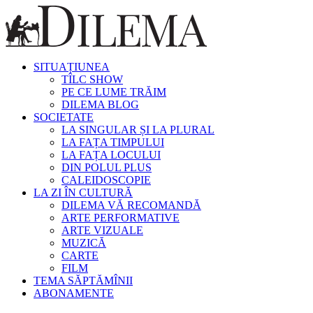
SITUAȚIUNEA
TÎLC SHOW
PE CE LUME TRĂIM
DILEMA BLOG
SOCIETATE
LA SINGULAR ȘI LA PLURAL
LA FAȚA TIMPULUI
LA FAȚA LOCULUI
DIN POLUL PLUS
CALEIDOSCOPIE
LA ZI ÎN CULTURĂ
DILEMA VĂ RECOMANDĂ
ARTE PERFORMATIVE
ARTE VIZUALE
MUZICĂ
CARTE
FILM
TEMA SĂPTĂMÎNII
ABONAMENTE