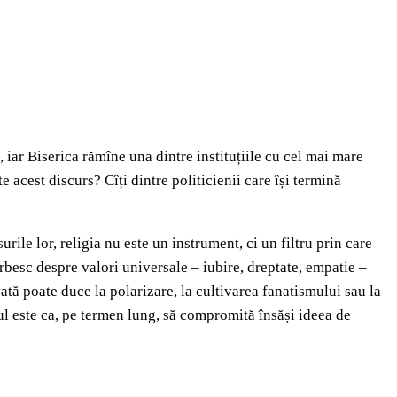
, iar Biserica rămîne una dintre instituțiile cu cel mai mare
 acest discurs? Cîți dintre politicienii care își termină
surile lor, religia nu este un instrument, ci un filtru prin care
vorbesc despre valori universale – iubire, dreptate, empatie –
ată poate duce la polarizare, la cultivarea fanatismului sau la
ul este ca, pe termen lung, să compromită însăși ideea de