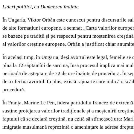
Lideri politici, cu Dumnezeu înainte
În Ungaria, Viktor Orbán este cunoscut pentru discursurile sale
de alte formațiuni europene, a semnat „Carta valorilor europen
se bazeze pe tradiții și pe respectul pentru moștenirea creștin
al valorilor creștine europene. Orbán a justificat chiar anumite 
În același timp, în Ungaria, deși avortul este legal, femeile s
pînă la 12 săptămîni de sarcină, însă procesul implică mai mulți
perioadă de așteptare de 72 de ore înainte de procedură. În se
de a efectua avortul. În plus, există rapoarte care indică o sc
procedură.
În Franța, Marine Le Pen, lidera partidului francez de extremă-
susține protejarea valorilor tradiționale și a moștenirii creșt
faptului că se declară creștină, nu ezită să stîrnească ura: M
imigrația musulmană reprezintă o amenințare la adresa drept