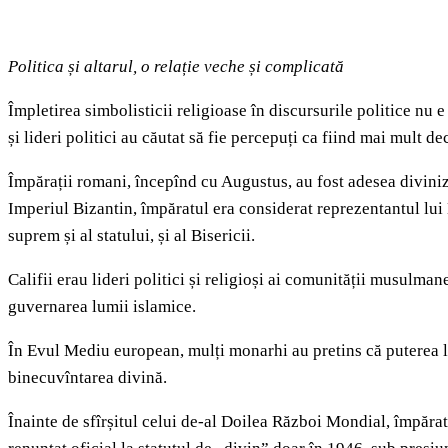
Politica și altarul, o relație veche și complicată
Împletirea simbolisticii religioase în discursurile politice nu 
și lideri politici au căutat să fie percepuți ca fiind mai mult 
Împărații romani, începînd cu Augustus, au fost adesea diviniza
Imperiul Bizantin, împăratul era considerat reprezentantul lui
suprem și al statului, și al Bisericii.
Califii erau lideri politici și religioși ai comunității musulma
guvernarea lumii islamice.
În Evul Mediu european, mulți monarhi au pretins că puterea lo
binecuvîntarea divină.
Înainte de sfîrșitul celui de-al Doilea Război Mondial, împărat