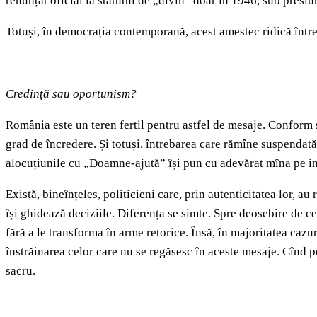
renunțat oficial la statutul de „divin” doar în 1946, sub presi
Totuși, în democrația contemporană, acest amestec ridică într
Credință sau oportunism?
România este un teren fertil pentru astfel de mesaje. Conform st
grad de încredere. Și totuși, întrebarea care rămîne suspendată 
alocuțiunile cu „Doamne-ajută” își pun cu adevărat mîna pe ini
Există, bineînțeles, politicieni care, prin autenticitatea lor, au 
își ghidează deciziile. Diferența se simte. Spre deosebire de ce
fără a le transforma în arme retorice. Însă, în majoritatea cazu
înstrăinarea celor care nu se regăsesc în aceste mesaje. Cînd p
sacru.