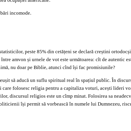
unea ocupației americane.
ebări incomode.
atisticilor, peste 85% din cetățeni se declară creștini ortodocși
între amvon și urnele de vot este următoarea: cît de autentic este
mă, nu doar pe Biblie, atunci cînd își fac promisiunile?
reușit să aducă un suflu spiritual real în spațiul public. În discur
i care folosesc religia pentru a capitaliza voturi, acești lideri 
rilor, discursul religios este un cîmp minat. Folosirea sa neadecv
oliticienii își permit să vorbească în numele lui Dumnezeu, risc