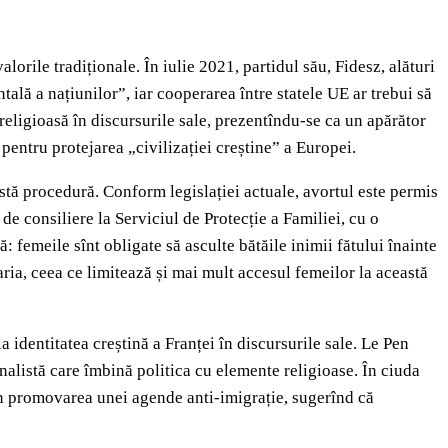
rile tradiționale. În iulie 2021, partidul său, Fidesz, alături
lă a națiunilor”, iar cooperarea între statele UE ar trebui să
religioasă în discursurile sale, prezentîndu-se ca un apărător
 pentru protejarea „civilizației creștine” a Europei.
astă procedură. Conform legislației actuale, avortul este permis
de consiliere la Serviciul de Protecție a Familiei, cu o
femeile sînt obligate să asculte bătăile inimii fătului înainte
ria, ceea ce limitează și mai mult accesul femeilor la această
identitatea creștină a Franței în discursurile sale. Le Pen
onalistă care îmbină politica cu elemente religioase. În ciuda
rin promovarea unei agende anti-imigrație, sugerînd că