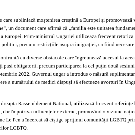
 care subliniază moștenirea creștină a Europei și promovează valo
e”, un document care afirmă că „familia este unitatea fundamenta
ă a Europei. Prim-ministrul Ungariei utilizează frecvent retorica 
politici, precum restricțiile asupra imigrației, ca fiind necesare
e confruntă cu diverse obstacole care îngreunează accesul la ace
 pași obligatorii, precum participarea la cel puțin două sesiuni 
ptembrie 2022, Guvernul ungar a introdus o măsură suplimentară: 
ădere a numărului de medici dispuși să efectueze avorturi în Unga
dreapta Rassemblement National, utilizează frecvent referințe la 
ine, dar împotriva influențelor externe, promovînd o viziune nați
arine Le Pen a încercat să cîștige sprijinul comunității LGBTQ p
urilor LGBTQ.