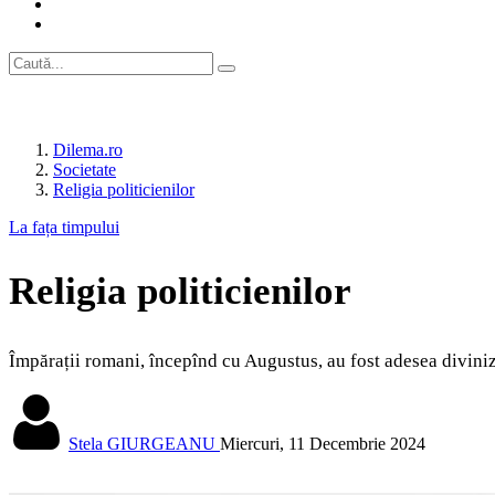
Dilema.ro
Societate
Religia politicienilor
La fața timpului
Religia politicienilor
Împărații romani, începînd cu Augustus, au fost adesea diviniza
Stela GIURGEANU
Miercuri, 11 Decembrie 2024