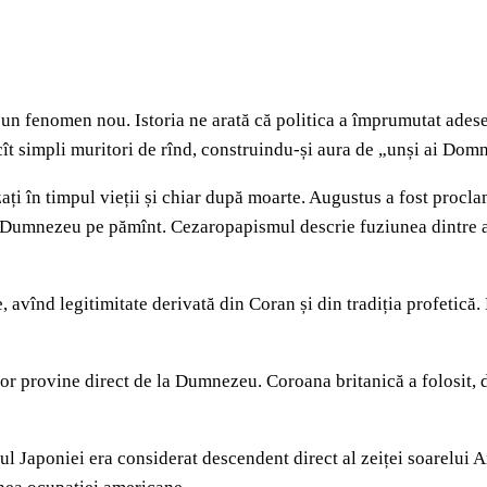
e un fenomen nou. Istoria ne arată că politica a împrumutat adesea
decît simpli muritori de rînd, construindu-și aura de „unși ai Dom
ți în timpul vieții și chiar după moarte. Augustus a fost proclam
 Dumnezeu pe pămînt. Cezaropapismul descrie fuziunea dintre aut
ne, avînd legitimitate derivată din Coran și din tradiția profeti
r provine direct de la Dumnezeu. Coroana britanică a folosit, de
ul Japoniei era considerat descendent direct al zeiței soarelui A