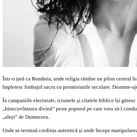
Într-o țară ca România, unde religia rămîne un pilon central în 
împletesc limbajul sacru cu promisiunile seculare. Doamne-aju
În campaniile electorale, icoanele și citatele biblice își găse
„binecuvîntarea divină” peste poporul pe care vrea să-l conducă.
„aleși” de Dumnezeu.
Unde se termină credința autentică și unde începe manipularea 