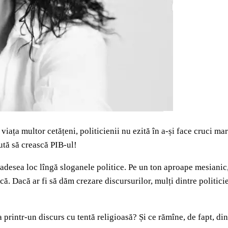
viața multor cetățeni, politicienii nu ezită în a-și face cruci mar
tă să crească PIB-ul!
sc adesea loc lîngă sloganele politice. Pe un ton aproape mesianic
 Dacă ar fi să dăm crezare discursurilor, mulți dintre politicien
printr-un discurs cu tentă religioasă? Și ce rămîne, de fapt, din