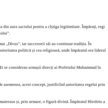
 din aura sacrului pentru a cîștiga legitimitate. Împărați, regi
nului”.
at „Divus”, iar succesorii săi au continuat tradiția. În
oritatea politică și cea religioasă, unde împăratul era liderul
că. Ei se considerau urmașii direcți ai Profetului Muhammad în
 asemenea, acest concept, justificînd autoritatea regelui prin
materasu și, prin urmare, o figură divină. Împăratul Hirohito a