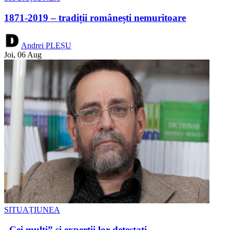
1871-2019 – tradiții românești nemuritoare
Andrei PLEȘU
Joi, 06 Aug
SITUAȚIUNEA
„Cei mulți” și experții lor detestați