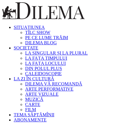
SITUAȚIUNEA
TÎLC SHOW
PE CE LUME TRĂIM
DILEMA BLOG
SOCIETATE
LA SINGULAR ȘI LA PLURAL
LA FAȚA TIMPULUI
LA FAȚA LOCULUI
DIN POLUL PLUS
CALEIDOSCOPIE
LA ZI ÎN CULTURĂ
DILEMA VĂ RECOMANDĂ
ARTE PERFORMATIVE
ARTE VIZUALE
MUZICĂ
CARTE
FILM
TEMA SĂPTĂMÎNII
ABONAMENTE