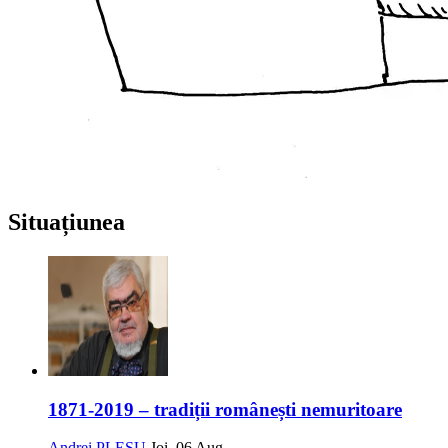
Situațiunea
1871-2019 – tradiții românești nemuritoare
Andrei PLEȘU
Joi, 06 Aug