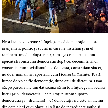
Ne-a luat ceva vreme să înțelegem că democrația nu este un
aranjament politic și social în care ne instalăm și în el
rămînem. Imediat după 1989, cam așa credeam. Ne-am
apucat să construim democrația după ce, decenii la rînd,
construiserăm socialismul. De data asta, construiam sincer,
nu doar mimam și raportam, cum făcuserăm înainte. Toată
lumea dorea să fie democrație, după anii de dictatură. Doar
că, pe parcurs, ne-am dat seama că nu toți înțelegeam același
lucru prin „democrație”, că nu toți puteam suporta
democrația și – dramatic! – că democrația nu este un meniu
din care alegi ce-ți place, ci o listă de ingrediente multe și