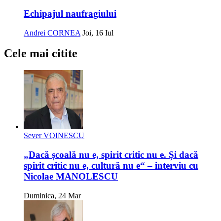
Echipajul naufragiului
Andrei CORNEA
Joi, 16 Iul
Cele mai citite
Sever VOINESCU
„Dacă școală nu e, spirit critic nu e. Și dacă
spirit critic nu e, cultură nu e“ – interviu cu
Nicolae MANOLESCU
Duminica, 24 Mar