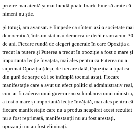
privire mai atentă și mai lucidă poate foarte bine să arate că
nimeni nu știe.
Și totuși, am avansat. E limpede că sîntem azi o societate mai
democratică, într-un stat mai democratic decît eram acum 30
de ani. Fiecare rundă de alegeri generale în care Opoziția a
trecut la putere și Puterea a trecut în opoziție a fost o mare și
importantă lecție învățată, mai ales pentru că Puterea nu a
suprimat Opoziția (deși, de fiecare dată, Opoziția a țipat ca
din gură de șarpe că i se întîmplă tocmai asta). Fiecare
manifestație care a avut un efect politic și administrativ real,
cum ar fi căderea unui guvern sau schimbarea unui ministru,
a fost o mare și importantă lecție învățată, mai ales pentru că
fiecare manifestație care nu a produs neapărat acest rezultat
nu a fost reprimată, manifestanții nu au fost arestați,
opozanții nu au fost eliminați.