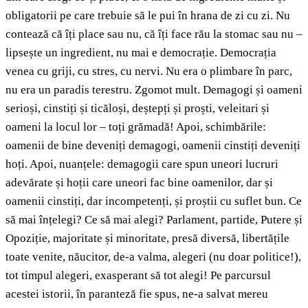
obligatorii pe care trebuie să le pui în hrana de zi cu zi. Nu
contează că îți place sau nu, că îți face rău la stomac sau nu –
lipsește un ingredient, nu mai e democrație. Democrația
venea cu griji, cu stres, cu nervi. Nu era o plimbare în parc,
nu era un paradis terestru. Zgomot mult. Demagogi și oameni
serioși, cinstiți și ticăloși, deștepți și proști, veleitari și
oameni la locul lor – toți grămadă! Apoi, schimbările:
oamenii de bine deveniți demagogi, oamenii cinstiți deveniți
hoți. Apoi, nuanțele: demagogii care spun uneori lucruri
adevărate și hoții care uneori fac bine oamenilor, dar și
oamenii cinstiți, dar incompetenți, și proștii cu suflet bun. Ce
să mai înțelegi? Ce să mai alegi? Parlament, partide, Putere și
Opoziție, majoritate și minoritate, presă diversă, libertățile
toate venite, năucitor, de-a valma, alegeri (nu doar politice!),
tot timpul alegeri, exasperant să tot alegi! Pe parcursul
acestei istorii, în paranteză fie spus, ne-a salvat mereu