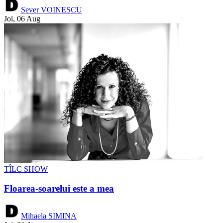
Sever VOINESCU
Joi, 06 Aug
TÎLC SHOW
Floarea-soarelui este a mea
Mihaela SIMINA