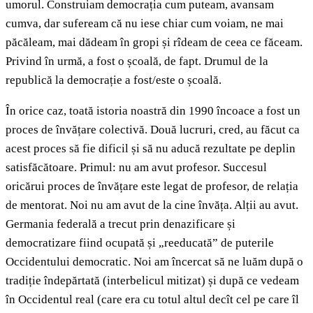
umorul. Construiam democrația cum puteam, avansam
cumva, dar sufeream că nu iese chiar cum voiam, ne mai
păcăleam, mai dădeam în gropi și rîdeam de ceea ce făceam.
Privind în urmă, a fost o școală, de fapt. Drumul de la
republică la democrație a fost/este o școală.
În orice caz, toată istoria noastră din 1990 încoace a fost un
proces de învățare colectivă. Două lucruri, cred, au făcut ca
acest proces să fie dificil și să nu aducă rezultate pe deplin
satisfăcătoare. Primul: nu am avut profesor. Succesul
oricărui proces de învățare este legat de profesor, de relația
de mentorat. Noi nu am avut de la cine învăța. Alții au avut.
Germania federală a trecut prin denazificare și
democratizare fiind ocupată și „reeducată” de puterile
Occidentului democratic. Noi am încercat să ne luăm după o
tradiție îndepărtată (interbelicul mitizat) și după ce vedeam
în Occidentul real (care era cu totul altul decît cel pe care îl