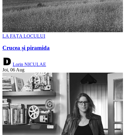
LA FAȚA LOCULUI
Crucea și piramida
Lorin NICULAE
Joi, 06 Aug