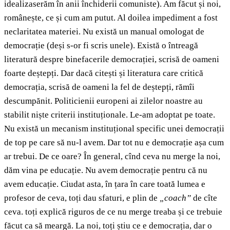
idealizaserăm în anii închiderii comuniste). Am făcut și noi,
românește, ce și cum am putut. Al doilea impediment a fost
neclaritatea materiei. Nu există un manual omologat de
democrație (deși s-or fi scris unele). Există o întreagă
literatură despre binefacerile democrației, scrisă de oameni
foarte deștepți. Dar dacă citești și literatura care critică
democrația, scrisă de oameni la fel de deștepți, rămîi
descumpănit. Politicienii europeni ai zilelor noastre au
stabilit niște criterii instituționale. Le-am adoptat pe toate.
Nu există un mecanism instituțional specific unei democrații
de top pe care să nu-l avem. Dar tot nu e democrație așa cum
ar trebui. De ce oare? În general, cînd ceva nu merge la noi,
dăm vina pe educație. Nu avem democrație pentru că nu
avem educație. Ciudat asta, în țara în care toată lumea e
profesor de ceva, toți dau sfaturi, e plin de
„coach”
de cîte
ceva. toți explică riguros de ce nu merge treaba și ce trebuie
făcut ca să meargă. La noi, toți știu ce e democrația, dar o