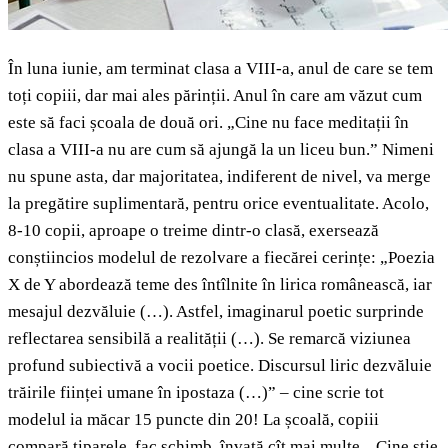
În luna iunie, am terminat clasa a VIII-a, anul de care se tem
toți copiii, dar mai ales părinții. Anul în care am văzut cum
este să faci școala de două ori. „Cine nu face meditații în
clasa a VIII-a nu are cum să ajungă la un liceu bun.” Nimeni
nu spune asta, dar majoritatea, indiferent de nivel, va merge
la pregătire suplimentară, pentru orice eventualitate. Acolo,
8-10 copii, aproape o treime dintr-o clasă, exersează
conștiincios modelul de rezolvare a fiecărei cerințe: „Poezia
X de Y abordează teme des întîlnite în lirica românească, iar
mesajul dezvăluie (…). Astfel, imaginarul poetic surprinde
reflectarea sensibilă a realității (…). Se remarcă viziunea
profund subiectivă a vocii poetice. Discursul liric dezvăluie
trăirile ființei umane în ipostaza (…)” – cine scrie tot
modelul ia măcar 15 puncte din 20! La școală, copiii
compară tiparele, fac schimb, învață cît mai multe, „Cine știe