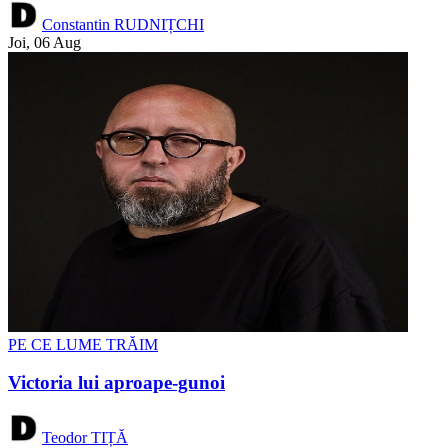
Constantin RUDNIȚCHI
Joi, 06 Aug
PE CE LUME TRĂIM
Victoria lui aproape-gunoi
Teodor TIȚĂ