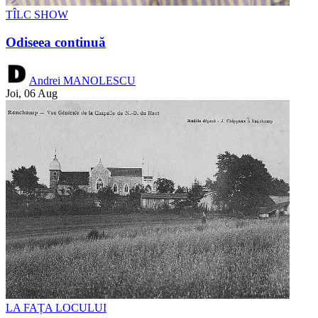
TÎLC SHOW
Odiseea continuă
Andrei MANOLESCU
Joi, 06 Aug
LA FAȚA LOCULUI