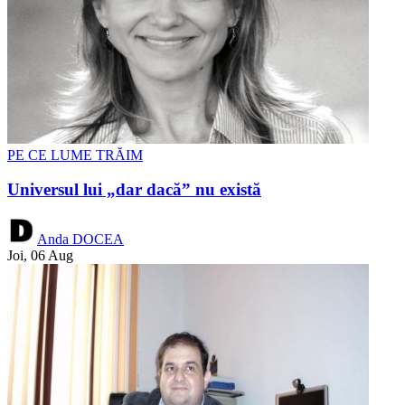
PE CE LUME TRĂIM
Universul lui „dar dacă” nu există
Anda DOCEA
Joi, 06 Aug