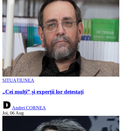
SITUAȚIUNEA
„Cei mulți” și experții lor detestați
Andrei CORNEA
Joi, 06 Aug