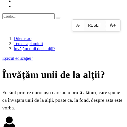
A+
A-
RESET
Dilema.ro
Tema saptaminii
Învățăm unii de la alții?
Eşecul educaţiei?
Învățăm unii de la alții?
Eu sînt printre norocoșii care au o profă alături, care spune
că învățăm unii de la alții, poate că, în fond, despre asta este
vorba.