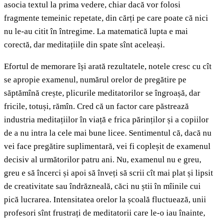
asocia textul la prima vedere, chiar dacă vor folosi
fragmente temeinic repetate, din cărți pe care poate că nici
nu le-au citit în întregime. La matematică lupta e mai
corectă, dar meditațiile din spate sînt aceleași.
Efortul de memorare își arată rezultatele, notele cresc cu cît
se apropie examenul, numărul orelor de pregătire pe
săptămînă crește, plicurile meditatorilor se îngroașă, dar
fricile, totuși, rămîn. Cred că un factor care păstrează
industria meditațiilor în viață e frica părinților și a copiilor
de a nu intra la cele mai bune licee. Sentimentul că, dacă nu
vei face pregătire suplimentară, vei fi copleșit de examenul
decisiv al următorilor patru ani. Nu, examenul nu e greu,
greu e să încerci și apoi să înveți să scrii cît mai plat și lipsit
de creativitate sau îndrăzneală, căci nu știi în mîinile cui
pică lucrarea. Intensitatea orelor la școală fluctuează, unii
profesori sînt frustrați de meditatorii care le-o iau înainte,