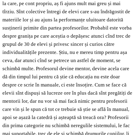
la care, pe cont propriu, aș fi ajuns mult mai greu și mai
tîrziu. Sînt colective întregi de elevi care s-au îndrăgostit de
materiile lor și au ajuns la performanțe uluitoare datorită
susținerii primite din partea profesorilor. Probabil este vorba
despre granița pe care aceștia o depășesc atunci cînd trec de
grupul de 30 de elevi și privesc sincer și curios către
individualitățile prezente. Știu, nu e mereu timp pentru așa
ceva, dar atunci cînd se petrece un astfel de moment, se
schimbă multe. Profesorul devine mentor, devine acela care
dă din timpul lui pentru că știe că educația nu este doar
despre ce scrie în manuale, ci este însoțire. Cum se face că
elevii sînt dispuși să lucreze ore în plus dacă sînt pregătiți de
mentorii lor, dar nu vor să mai facă nimic pentru profesorii
care vin și le spun că tot ce trebuie să știe se află în manual,
apoi se așază la catedră și așteaptă să treacă ora? Profesorii
din prima categorie nu schimbă neregulile sistemului, le fac
mai suportabile, trec de ele și schimbă drumurile copiilor, li