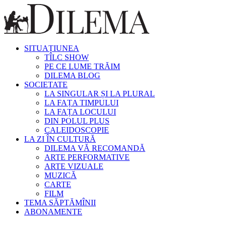
SITUAȚIUNEA
TÎLC SHOW
PE CE LUME TRĂIM
DILEMA BLOG
SOCIETATE
LA SINGULAR ȘI LA PLURAL
LA FAȚA TIMPULUI
LA FAȚA LOCULUI
DIN POLUL PLUS
CALEIDOSCOPIE
LA ZI ÎN CULTURĂ
DILEMA VĂ RECOMANDĂ
ARTE PERFORMATIVE
ARTE VIZUALE
MUZICĂ
CARTE
FILM
TEMA SĂPTĂMÎNII
ABONAMENTE