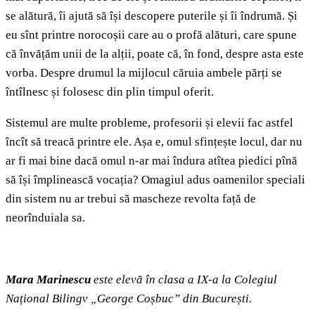
se alătură, îi ajută să își descopere puterile și îi îndrumă. Și
eu sînt printre norocoșii care au o profă alături, care spune
că învățăm unii de la alții, poate că, în fond, despre asta este
vorba. Despre drumul la mijlocul căruia ambele părți se
întîlnesc și folosesc din plin timpul oferit.
Sistemul are multe probleme, profesorii și elevii fac astfel
încît să treacă printre ele. Așa e, omul sfințește locul, dar nu
ar fi mai bine dacă omul n-ar mai îndura atîtea piedici pînă
să își împlinească vocația? Omagiul adus oamenilor speciali
din sistem nu ar trebui să mascheze revolta față de
neorînduiala sa.
Mara Marinescu
este elevă în clasa a IX-a la Colegiul
Național Bilingv „George Coșbuc” din București.