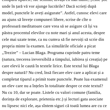
unde în țară vă vor ajunge lucrările? Dacă scrieți după
model, punctele le aveți asigurate”. Astfel, cunosc elevi care
au ajuns să învețe compuneri libere, scrise de cîte o
profesoară meditatoare care vrea să se asigure că își va
păstra procentul elevilor cu note mari și anul acesta, despre
cele mai uzate teme, ca nu cumva să fie nevoiți să scrie din
propria minte la examen. La simulările oficiale a picat
„Trezire” – Lucian Blaga. Programa cuprinde patru teme
(natura, trecerea ireversibilă a timpului, iubirea și creația) pe
care elevii le caută în textele lirice. Este textul lui Blaga
despre natură? Nu cred, însă fiecare elev care a aplicat și a
completat tiparul a primit toate punctele. Poate lua examenul
un elev care nu a înțeles în totalitate despre ce este textul?
Nu cu 10, dar se poate. Listele cu valori comune (familia,
dorința de explorare, prietenia etc.) și lecturi gata asociate
nu lipsesc nici ele, așa sîntem siguri că toată lumea are cu ce