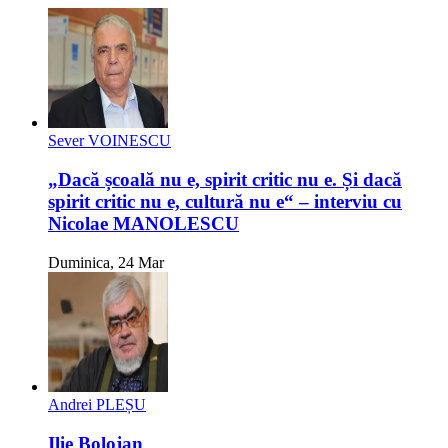
Sever VOINESCU
„Dacă școală nu e, spirit critic nu e. Și dacă
spirit critic nu e, cultură nu e“ – interviu cu
Nicolae MANOLESCU
Duminica, 24 Mar
Andrei PLEȘU
Ilie Bolojan