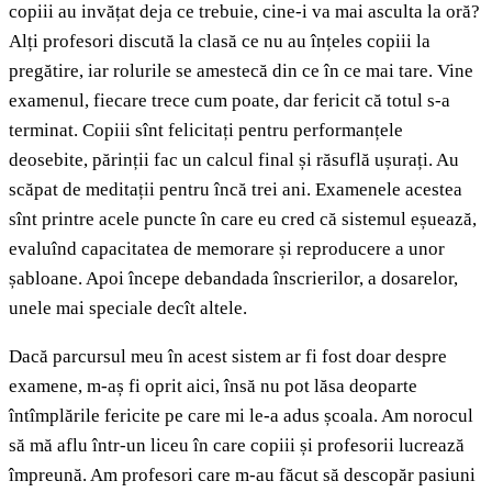
copiii au invățat deja ce trebuie, cine-i va mai asculta la oră?
Alți profesori discută la clasă ce nu au înțeles copiii la
pregătire, iar rolurile se amestecă din ce în ce mai tare. Vine
examenul, fiecare trece cum poate, dar fericit că totul s-a
terminat. Copiii sînt felicitați pentru performanțele
deosebite, părinții fac un calcul final și răsuflă ușurați. Au
scăpat de meditații pentru încă trei ani. Examenele acestea
sînt printre acele puncte în care eu cred că sistemul eșuează,
evaluînd capacitatea de memorare și reproducere a unor
șabloane. Apoi începe debandada înscrierilor, a dosarelor,
unele mai speciale decît altele.
Dacă parcursul meu în acest sistem ar fi fost doar despre
examene, m-aș fi oprit aici, însă nu pot lăsa deoparte
întîmplările fericite pe care mi le-a adus școala. Am norocul
să mă aflu într-un liceu în care copiii și profesorii lucrează
împreună. Am profesori care m-au făcut să descopăr pasiuni