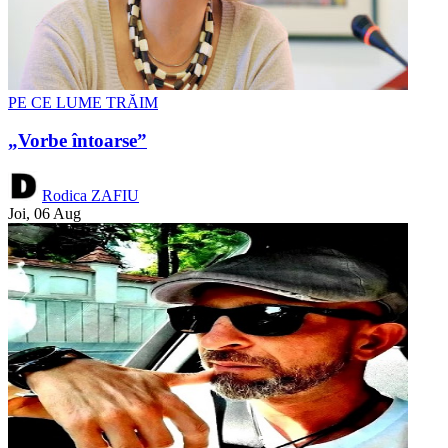
PE CE LUME TRĂIM
„Vorbe întoarse”
Rodica ZAFIU
Joi, 06 Aug