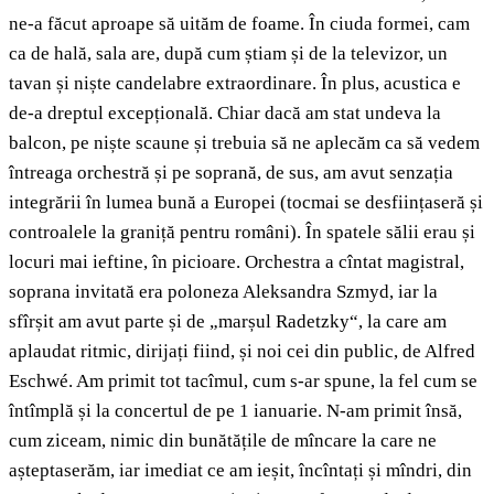
ne-a făcut aproape să uităm de foame. În ciuda formei, cam
ca de hală, sala are, după cum știam și de la televizor, un
tavan și niște candelabre extraordinare. În plus, acustica e
de-a dreptul excepțională. Chiar dacă am stat undeva la
balcon, pe niște scaune și trebuia să ne aplecăm ca să vedem
întreaga orchestră și pe soprană, de sus, am avut senzația
integrării în lumea bună a Europei (tocmai se desființaseră și
controalele la graniță pentru români). În spatele sălii erau și
locuri mai ieftine, în picioare. Orchestra a cîntat magistral,
soprana invitată era poloneza Aleksandra Szmyd, iar la
sfîrșit am avut parte și de „marșul Radetzky“, la care am
aplaudat ritmic, dirijați fiind, și noi cei din public, de Alfred
Eschwé. Am primit tot tacîmul, cum s-ar spune, la fel cum se
întîmplă și la concertul de pe 1 ianuarie. N-am primit însă,
cum ziceam, nimic din bunătățile de mîncare la care ne
așteptaserăm, iar imediat ce am ieșit, încîntați și mîndri, din