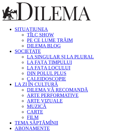
SITUAȚIUNEA
TÎLC SHOW
PE CE LUME TRĂIM
DILEMA BLOG
SOCIETATE
LA SINGULAR ȘI LA PLURAL
LA FAȚA TIMPULUI
LA FAȚA LOCULUI
DIN POLUL PLUS
CALEIDOSCOPIE
LA ZI ÎN CULTURĂ
DILEMA VĂ RECOMANDĂ
ARTE PERFORMATIVE
ARTE VIZUALE
MUZICĂ
CARTE
FILM
TEMA SĂPTĂMÎNII
ABONAMENTE