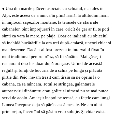
●
Una din marile plăceri asociate cu schiatul, mai ales în
Alpi, este aceea de a mînca în plină iarnă, la altitudini mari,
în mijlocul zăpezilor montane, la terasele de afară ale
cabanelor. Sînt împrejurări în care, oricît de ger ar fi, te poți
simți ca vara la mare, pe plajă. Doar că italienii au obiceiul
să închidă bucătăriile la ora trei după-amiază, uneori chiar și
mai devreme. Dacă n-ai fost prezent în intervalul fixat în
mod tradițional pentru prînz, să fii sănătos. Mai găsești
restaurant deschis doar după ora șase. Uitînd de această
regulă și furați de bucuria de a schia pe lunga și plăcuta
pîrtie din Peio, ne-am trezit cam tîrziu să ne oprim la o
cabană, ca să mîncăm. Totul se strîngea, galantarele
autoservirii dinăuntru erau golite și nimeni nu se mai putea
servi de acolo. Am ieșit înapoi pe terasă, cu fețele cam lungi.
Lumea începuse deja să părăsească mesele. Ne-am uitat
primprejur, încercînd să găsim vreo soluție. Și chiar exista