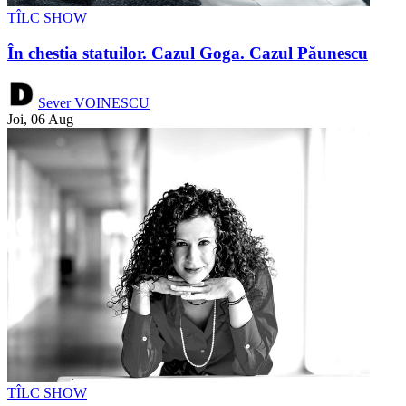
TÎLC SHOW
În chestia statuilor. Cazul Goga. Cazul Păunescu
Sever VOINESCU
Joi, 06 Aug
TÎLC SHOW