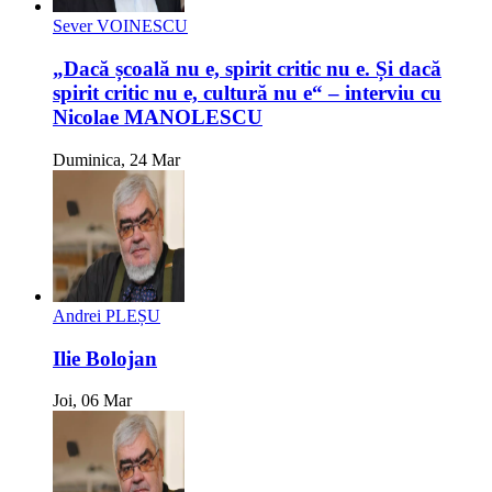
Sever VOINESCU
„Dacă școală nu e, spirit critic nu e. Și dacă
spirit critic nu e, cultură nu e“ – interviu cu
Nicolae MANOLESCU
Duminica, 24 Mar
Andrei PLEȘU
Ilie Bolojan
Joi, 06 Mar