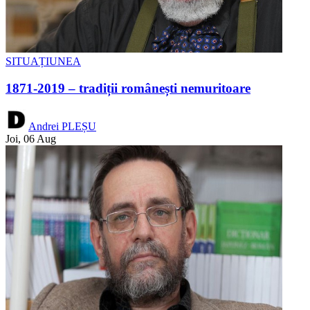
SITUAȚIUNEA
1871-2019 – tradiții românești nemuritoare
Andrei PLEȘU
Joi, 06 Aug