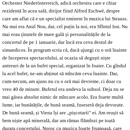
Orchester Niederösterreich, adică orchestra care e chiar
rezidentă în acea sală, dirijor fiind Alfred Eschwé, despre
care am aflat că e un specialist eminent în muzica lui Strauss.
Nu mai era Anul Nou, dar, cel puțin la noi, era Sfîntul Ion. Nu
mai erau ținutele de mare gală și personalitățile de la
concertul de pe 1 ianuarie, dar încă era ceva destul de
simandicos. În program scria că, dacă ajungi cu o oră înainte
de începerea spectacolului, ai ocazia să deguști niște
antreuri de la un bufet special, organizat în foaier. Cu gîndul
la acel bufet, ne-am abținut să mîncăm ceva înainte. Dar,
cum-necum, am ajuns nu cu o oră mai devreme, ci doar cu
vreo 40 de minute. Bufetul era undeva la subsol. Deja nu se
mai găsea absolut nimic de mîncare acolo. Era foarte multă
lume, iar bunătățile, de bună seamă, fuseseră deja devorate.
De bună seamă, și Viena își are „pișcotarii” ei. Am reușit să
bem niște apă minerală, dar am rămas flămînzi pe toată
durata concertului. Noroc cu muzica foarte frumoasă, care