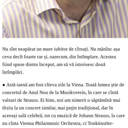
Nu sînt neapărat un mare iubitor de cîrnați. Nu mănînc așa
ceva decît foarte rar și, oarecum, din întîmplare. Acestea
fiind spuse dintru început, am să vă istorisesc două
întîmplări.
●
Astă-iarnă am fost cîteva zile la Viena. Toată lumea știe de
concertul de Anul Nou de la Musikverein, în care se cîntă
valsuri de Strauss. Ei bine, noi am nimerit o săptămînă mai
tîrziu la un concert similar, mai puțin tradițional, dar în
aceeași sală celebră, tot cu muzică de Johann Strauss, la care
nu cînta Vienna Philarmonic Orchestra, ci Tonkünstler-