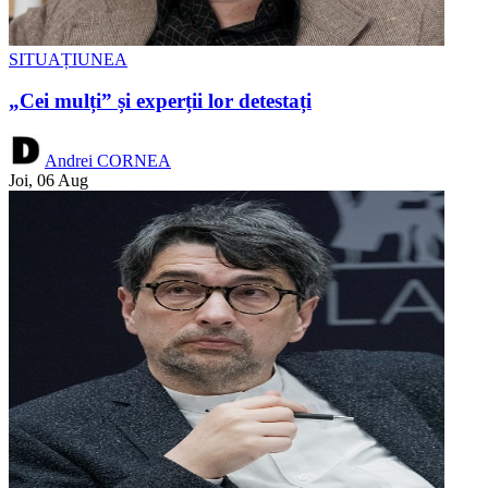
SITUAȚIUNEA
„Cei mulți” și experții lor detestați
Andrei CORNEA
Joi, 06 Aug