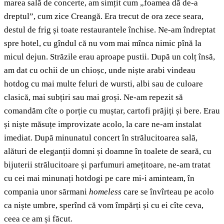
marea sală de concerte, am simțit cum „foamea dă de-a
dreptul”, cum zice Creangă. Era trecut de ora zece seara,
destul de frig și toate restaurantele închise. Ne-am îndreptat
spre hotel, cu gîndul că nu vom mai mînca nimic pînă la
micul dejun. Străzile erau aproape pustii. După un colț însă,
am dat cu ochii de un chioșc, unde niște arabi vindeau
hotdog cu mai multe feluri de wursti, albi sau de culoare
clasică, mai subțiri sau mai groși. Ne-am repezit să
comandăm cîte o porție cu muștar, cartofi prăjiți și bere. Erau
și niște măsuțe improvizate acolo, la care ne-am instalat
imediat. După minunatul concert în strălucitoarea sală,
alături de eleganții domni și doamne în toalete de seară, cu
bijuterii strălucitoare și parfumuri amețitoare, ne-am tratat
cu cei mai minunați hotdogi pe care mi-i aminteam, în
compania unor sărmani
homeless
care se învîrteau pe acolo
ca niște umbre, sperînd că vom împărți și cu ei cîte ceva,
ceea ce am și făcut.