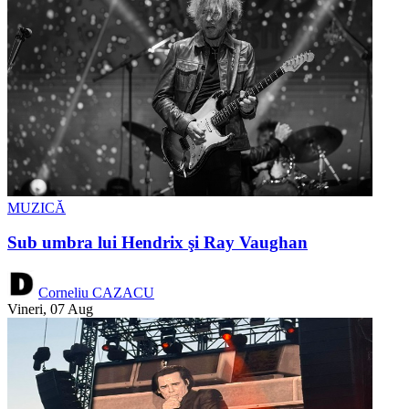
MUZICĂ
Sub umbra lui Hendrix şi Ray Vaughan
Corneliu CAZACU
Vineri, 07 Aug