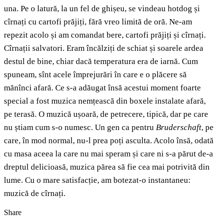
una. Pe o latură, la un fel de ghișeu, se vindeau hotdog și
cîrnați cu cartofi prăjiți, fără vreo limită de oră. Ne-am
repezit acolo și am comandat bere, cartofi prăjiți și cîrnați.
Cîrnații salvatori. Eram încălziți de schiat și soarele ardea
destul de bine, chiar dacă temperatura era de iarnă. Cum
spuneam, sînt acele împrejurări în care e o plăcere să
mănînci afară. Ce s-a adăugat însă acestui moment foarte
special a fost muzica nemțească din boxele instalate afară,
pe terasă. O muzică ușoară, de petrecere, tipică, dar pe care
nu știam cum s-o numesc. Un gen ca pentru
Bruderschaft
, pe
care, în mod normal, nu-l prea poți asculta. Acolo însă, odată
cu masa aceea la care nu mai speram și care ni s-a părut de-a
dreptul delicioasă, muzica părea să fie cea mai potrivită din
lume. Cu o mare satisfacție, am botezat-o instantaneu:
muzică de cîrnați.
Share