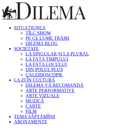
SITUAȚIUNEA
TÎLC SHOW
PE CE LUME TRĂIM
DILEMA BLOG
SOCIETATE
LA SINGULAR ȘI LA PLURAL
LA FAȚA TIMPULUI
LA FAȚA LOCULUI
DIN POLUL PLUS
CALEIDOSCOPIE
LA ZI ÎN CULTURĂ
DILEMA VĂ RECOMANDĂ
ARTE PERFORMATIVE
ARTE VIZUALE
MUZICĂ
CARTE
FILM
TEMA SĂPTĂMÎNII
ABONAMENTE