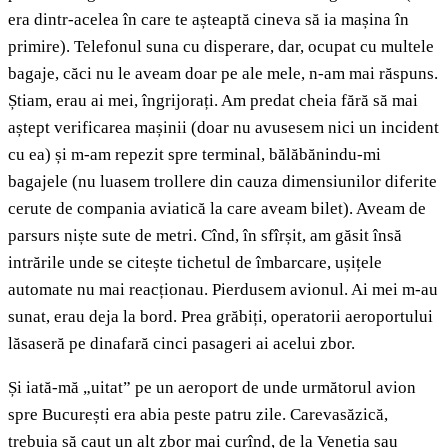
era dintr-acelea în care te așteaptă cineva să ia mașina în
primire). Telefonul suna cu disperare, dar, ocupat cu multele
bagaje, căci nu le aveam doar pe ale mele, n-am mai răspuns.
Știam, erau ai mei, îngrijorați. Am predat cheia fără să mai
aștept verificarea mașinii (doar nu avusesem nici un incident
cu ea) și m-am repezit spre terminal, bălăbănindu-mi
bagajele (nu luasem trollere din cauza dimensiunilor diferite
cerute de compania aviatică la care aveam bilet). Aveam de
parsurs niște sute de metri. Cînd, în sfîrșit, am găsit însă
intrările unde se citește tichetul de îmbarcare, ușițele
automate nu mai reacționau. Pierdusem avionul. Ai mei m-au
sunat, erau deja la bord. Prea grăbiți, operatorii aeroportului
lăsaseră pe dinafară cinci pasageri ai acelui zbor.
Și iată-mă „uitat” pe un aeroport de unde următorul avion
spre București era abia peste patru zile. Carevasăzică,
trebuia să caut un alt zbor mai curînd, de la Veneția sau