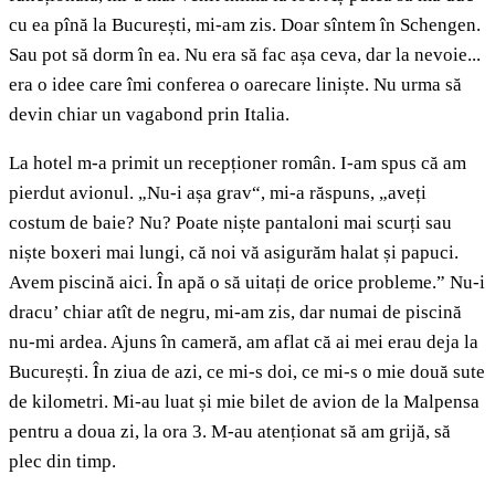
cu ea pînă la București, mi-am zis. Doar sîntem în Schengen.
Sau pot să dorm în ea. Nu era să fac așa ceva, dar la nevoie...
era o idee care îmi conferea o oarecare liniște. Nu urma să
devin chiar un vagabond prin Italia.
La hotel m-a primit un recepționer român. I-am spus că am
pierdut avionul. „Nu-i așa grav“, mi-a răspuns, „aveți
costum de baie? Nu? Poate niște pantaloni mai scurți sau
niște boxeri mai lungi, că noi vă asigurăm halat și papuci.
Avem piscină aici. În apă o să uitați de orice probleme.” Nu-i
dracu’ chiar atît de negru, mi-am zis, dar numai de piscină
nu-mi ardea. Ajuns în cameră, am aflat că ai mei erau deja la
București. În ziua de azi, ce mi-s doi, ce mi-s o mie două sute
de kilometri. Mi-au luat și mie bilet de avion de la Malpensa
pentru a doua zi, la ora 3. M-au atenționat să am grijă, să
plec din timp.