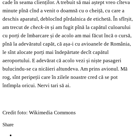
cade în seama clienților. A trebuit să mai aștept vreo cîteva
minute pînă cînd a venit o doamnă cu o cheiță, cu care a
deschis aparatul, deblocînd pîrdalnica de etichetă. În sfîrșit,
am trecut de
check-in
și am fugit pînă la capătul culoarului
cu porți de îmbarcare și de acolo am mai făcut încă o cursă,
pînă la adevăratul capăt, că așa-i cu avioanele de România,
le sînt alocate porți mai îndepărtate decît capătul
aeroportului. E adevărat că acolo vezi și niște pasageri
bulucindu-se ca nicăieri altundeva. Am prins avionul. Mă
rog, sînt peripeții care în zilele noastre cred că se pot
întîmpla oricui. Nervi tari să ai.
Credit foto: Wikimedia Commons
Share