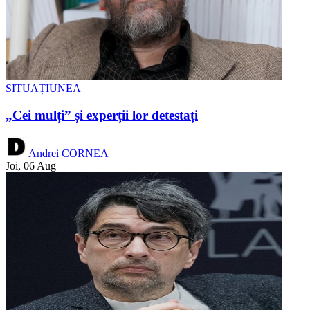
SITUAȚIUNEA
„Cei mulți” și experții lor detestați
Andrei CORNEA
Joi, 06 Aug