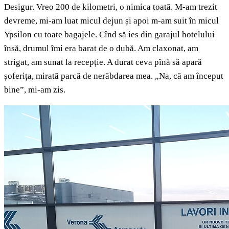
Desigur. Vreo 200 de kilometri, o nimica toată. M-am trezit
devreme, mi-am luat micul dejun și apoi m-am suit în micul
Ypsilon cu toate bagajele. Cînd să ies din garajul hotelului
însă, drumul îmi era barat de o dubă. Am claxonat, am
strigat, am sunat la recepție. A durat ceva pînă să apară
șoferița, mirată parcă de nerăbdarea mea. „Na, că am început
bine”, mi-am zis.