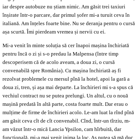
iar despre autobuze nu știam nimic. Am găsit trei taxiuri
înșirate într-o parcare, dar primul șofer mi-a turuit ceva în
italiană. Am înțeles foarte bine. Nu se deranja pentru o cursă
așa scurtă. Îmi pierdeam vremea și nervii cu ei.
Mi-a venit în minte soluția să cer înapoi mașina închiriată
pentru încă o zi și s-o predau la Malpensa (între timp
descoperisem că de acolo aveam, a doua zi, o cursă
convenabilă spre România). Cu mașina închiriată aș fi
rezolvat problemele cu mersul pînă la hotel, apoi la gară a
doua zi, tren, și așa mai departe. La închirieri mi s-a spus că
vechiul contract nu se putea prelungi. Un altul, cu o nouă
mașină predată în altă parte, costa foarte mult. Dar erau o
mulțime de firme de închirieri acolo. Le-am luat la rînd pînă
am găsit ceva cît de cît convenabil. Cînd, într-un tîrziu, m-
am văzut într-o mică Lancia Ypsilon, cam hîrbuită, dar
funcțională, mi-a mai venit inima la loc. Aș putea să mă duc