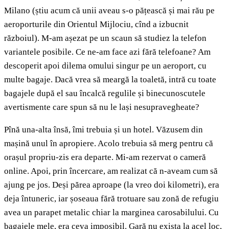
Milano (știu acum că unii aveau s-o pățească și mai rău pe
aeroporturile din Orientul Mijlociu, cînd a izbucnit
războiul). M-am așezat pe un scaun să studiez la telefon
variantele posibile. Ce ne-am face azi fără telefoane? Am
descoperit apoi dilema omului singur pe un aeroport, cu
multe bagaje. Dacă vrea să meargă la toaletă, intră cu toate
bagajele după el sau încalcă regulile și binecunoscutele
avertismente care spun să nu le lași nesupravegheate?
Pînă una-alta însă, îmi trebuia și un hotel. Văzusem din
mașină unul în apropiere. Acolo trebuia să merg pentru că
orașul propriu-zis era departe. Mi-am rezervat o cameră
online. Apoi, prin încercare, am realizat că n-aveam cum să
ajung pe jos. Deși părea aproape (la vreo doi kilometri), era
deja întuneric, iar șoseaua fără trotuare sau zonă de refugiu
avea un parapet metalic chiar la marginea carosabilului. Cu
bagajele mele, era ceva imposibil. Gară nu exista la acel loc,