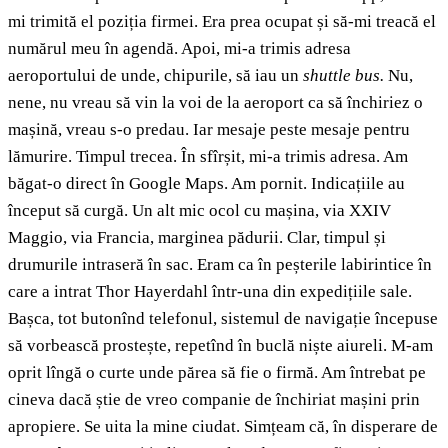
mi trimită el poziția firmei. Era prea ocupat și să-mi treacă el
numărul meu în agendă. Apoi, mi-a trimis adresa
aeroportului de unde, chipurile, să iau un
shuttle bus.
Nu,
nene, nu vreau să vin la voi de la aeroport ca să închiriez o
mașină, vreau s-o predau. Iar mesaje peste mesaje pentru
lămurire. Timpul trecea. În sfîrșit, mi-a trimis adresa. Am
băgat-o direct în Google Maps. Am pornit. Indicațiile au
început să curgă. Un alt mic ocol cu mașina, via XXIV
Maggio, via Francia, marginea pădurii. Clar, timpul și
drumurile intraseră în sac. Eram ca în peșterile labirintice în
care a intrat Thor Hayerdahl într-una din expedițiile sale.
Bașca, tot butonînd telefonul, sistemul de navigație începuse
să vorbească prostește, repetînd în buclă niște aiureli. M-am
oprit lîngă o curte unde părea să fie o firmă. Am întrebat pe
cineva dacă știe de vreo companie de închiriat mașini prin
apropiere. Se uita la mine ciudat. Simțeam că, în disperare de