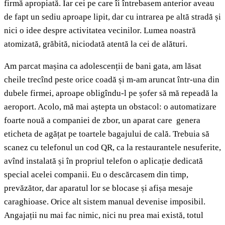
firmă apropiată. Iar cei pe care îi întrebasem anterior aveau
de fapt un sediu aproape lipit, dar cu intrarea pe altă stradă și
nici o idee despre activitatea vecinilor. Lumea noastră
atomizată, grăbită, niciodată atentă la cei de alături.
Am parcat mașina ca adolescenții de bani gata, am lăsat
cheile trecînd peste orice coadă și m-am aruncat într-una din
dubele firmei, aproape obligîndu-l pe șofer să mă repeadă la
aeroport. Acolo, mă mai aștepta un obstacol: o automatizare
foarte nouă a companiei de zbor, un aparat care genera
eticheta de agățat pe toartele bagajului de cală. Trebuia să
scanez cu telefonul un cod QR, ca la restaurantele nesuferite,
avînd instalată și în propriul telefon o aplicație dedicată
special acelei companii. Eu o descărcasem din timp,
prevăzător, dar aparatul lor se blocase și afișa mesaje
caraghioase. Orice alt sistem manual devenise imposibil.
Angajații nu mai fac nimic, nici nu prea mai există, totul