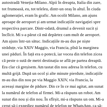
autostradă Veneția-Milano. Alpii în dreapta, Italia din zare,
tot frumoasă, eu, tot teleleu, dintr-un oraș în altul. În ciuda
aglomerației, eram în grafic. Am ocolit Milano, am ajuns
aproape de aeroport și am urmat indicațiile navigației spre
respectiva parcare. Dintr-odată, drumul a devenit sucit și
încîlcit. Mi s-a părut că mă depărtez cam mult de aeroport.
Am ajuns într-un sătuc. Indicațiile m-au dus pe niște
străduțe, via XXIV Maggio, via Francia, pînă la marginea
unei păduri. În față era o potecă, iar vocea din telefon zicea
că peste o sută de metri destinația se află pe partea dreaptă.
Era clar că greșisem. Am tastat din nou adresa în telefon, cu
multă grijă. După un ocol și alte minute pierdute, indicațiile
m-au dus din nou pe via Maggio XXIV, via Francia, la
aceeași margine de pădure. Din ce în ce mai agitat, am sunat
la numărul de telefon al firmei. Mi-a răspuns un robot. Am
sunat din nou și din nou. În sfîrșit, mi-a răspuns un om. Mi-a
cerut să-i expediez numărul de telefon pe WhatsApp, ca să-