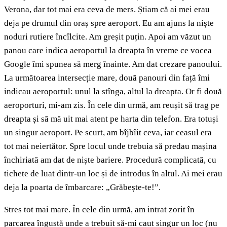
Verona, dar tot mai era ceva de mers. Știam că ai mei erau
deja pe drumul din oraș spre aeroport. Eu am ajuns la niște
noduri rutiere încîlcite. Am greșit puțin. Apoi am văzut un
panou care indica aeroportul la dreapta în vreme ce vocea
Google îmi spunea să merg înainte. Am dat crezare panoului.
La următoarea intersecție mare, două panouri din față îmi
indicau aeroportul: unul la stînga, altul la dreapta. Or fi două
aeroporturi, mi-am zis. În cele din urmă, am reușit să trag pe
dreapta și să mă uit mai atent pe harta din telefon. Era totuși
un singur aeroport. Pe scurt, am bîjbîit ceva, iar ceasul era
tot mai neiertător. Spre locul unde trebuia să predau mașina
închiriată am dat de niște bariere. Procedură complicată, cu
tichete de luat dintr-un loc și de introdus în altul. Ai mei erau
deja la poarta de îmbarcare: „Grăbește-te!”.
Stres tot mai mare. În cele din urmă, am intrat zorit în
parcarea îngustă unde a trebuit să-mi caut singur un loc (nu