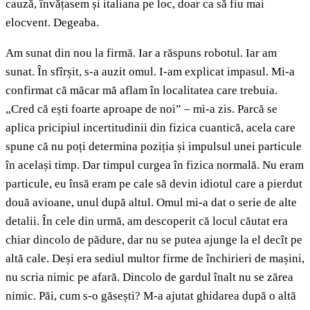
cauză, învățasem și italiana pe loc, doar ca să fiu mai
elocvent. Degeaba.
Am sunat din nou la firmă. Iar a răspuns robotul. Iar am
sunat. În sfîrșit, s-a auzit omul. I-am explicat impasul. Mi-a
confirmat că măcar mă aflam în localitatea care trebuia.
„Cred că ești foarte aproape de noi” – mi-a zis. Parcă se
aplica pricipiul incertitudinii din fizica cuantică, acela care
spune că nu poți determina poziția și impulsul unei particule
în același timp. Dar timpul curgea în fizica normală. Nu eram
particule, eu însă eram pe cale să devin idiotul care a pierdut
două avioane, unul după altul. Omul mi-a dat o serie de alte
detalii. În cele din urmă, am descoperit că locul căutat era
chiar dincolo de pădure, dar nu se putea ajunge la el decît pe
altă cale. Deși era sediul multor firme de închirieri de mașini,
nu scria nimic pe afară. Dincolo de gardul înalt nu se zărea
nimic. Păi, cum s-o găsești? M-a ajutat ghidarea după o altă