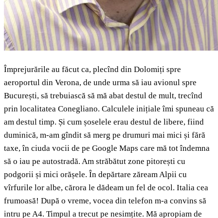
Împrejurările au făcut ca, plecînd din Dolomiți spre
aeroportul din Verona, de unde urma să iau avionul spre
București, să trebuiască să mă abat destul de mult, trecînd
prin localitatea Conegliano. Calculele inițiale îmi spuneau că
am destul timp. Și cum șoselele erau destul de libere, fiind
duminică, m-am gîndit să merg pe drumuri mai mici și fără
taxe, în ciuda vocii de pe Google Maps care mă tot îndemna
să o iau pe autostradă. Am străbătut zone pitorești cu
podgorii și mici orășele. În depărtare zăream Alpii cu
vîrfurile lor albe, cărora le dădeam un fel de ocol. Italia cea
frumoasă! După o vreme, vocea din telefon m-a convins să
intru pe A4. Timpul a trecut pe nesimțite. Mă apropiam de