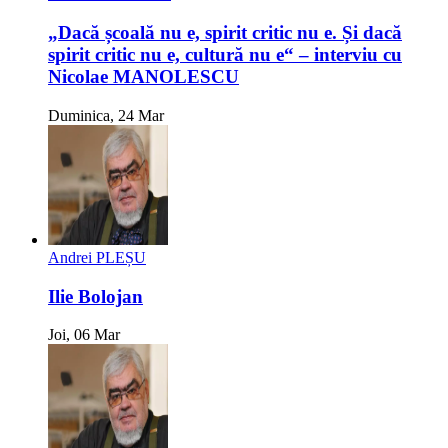
„Dacă școală nu e, spirit critic nu e. Și dacă
spirit critic nu e, cultură nu e“ – interviu cu
Nicolae MANOLESCU
Duminica, 24 Mar
Andrei PLEȘU
Ilie Bolojan
Joi, 06 Mar