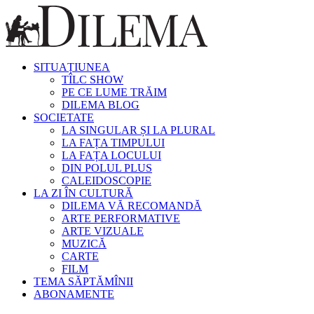
SITUAȚIUNEA
TÎLC SHOW
PE CE LUME TRĂIM
DILEMA BLOG
SOCIETATE
LA SINGULAR ȘI LA PLURAL
LA FAȚA TIMPULUI
LA FAȚA LOCULUI
DIN POLUL PLUS
CALEIDOSCOPIE
LA ZI ÎN CULTURĂ
DILEMA VĂ RECOMANDĂ
ARTE PERFORMATIVE
ARTE VIZUALE
MUZICĂ
CARTE
FILM
TEMA SĂPTĂMÎNII
ABONAMENTE