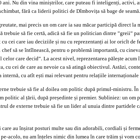
ani. Nu din vina miniștrilor, care puteau fi inteligenți, activi, 
 schimbat, fără ca liderii politici de Dîmbovița să bage de seamă
eutate, mai precis un om care ia sau măcar participă direct la mar
că trebuie să fie certă, adică să fie un politician dintre ”greii”
cu cei care iau deciziile și nu cu reprezentanți ai lor oricît de f
și chef să se întîlnească, pentru o problemă importantă, cu cine
celor care decid”. La acest nivel, reprezentarea pălește acum în f
șca, cu cei de care au nevoie ca să atingă obiectivul. Astăzi, con
 internă, cu atît ești mai relevant pentru relațiile internaționale a
terne trebuie să fie al doilea om politic după primul-ministru. În
m politic al țării, după președinte și premier. Subliniez: un om po
strul de externe trebuie să fie un lider al unuia dintre partidel
e au înșirat posturi multe sau din adorabili, cordiali și fermecă
 pe-acolo, nu am înțeles nimic din lumea în care trăim și vom co