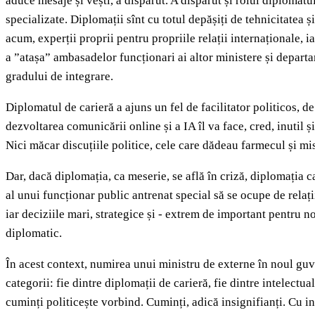
aduce mesaje și vești, a dispărut. A dispărut și rolul diplomat
specializate. Diplomații sînt cu totul depășiți de tehnicitatea 
acum, experții proprii pentru propriile relații internaționale, 
a ”atașa” ambasadelor funcționari ai altor ministere și depart
gradului de integrare.
Diplomatul de carieră a ajuns un fel de facilitator politicos, d
dezvoltarea comunicării online și a IA îl va face, cred, inutil ș
Nici măcar discuțiile politice, cele care dădeau farmecul și mist
Dar, dacă diplomația, ca meserie, se află în criză, diplomația ca
al unui funcționar public antrenat special să se ocupe de relați
iar deciziile mari, strategice și - extrem de important pentru noi
diplomatic.
În acest context, numirea unui ministru de externe în noul guve
categorii: fie dintre diplomații de carieră, fie dintre intelectual
cuminți politicește vorbind. Cuminți, adică insignifianți. Cu 