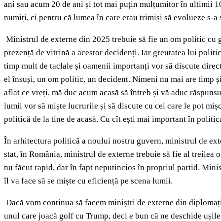
ani sau acum 20 de ani și tot mai puțin mulțumitor în ultimii 10 
numiți, ci pentru că lumea în care erau trimiși să evolueze s-a
Ministrul de externe din 2025 trebuie să fie un om politic cu gr
prezență de vitrină a acestor decidenți. Iar greutatea lui politi
timp mult de taclale și oamenii importanți vor să discute direct 
el însuși, un om politic, un decident. Nimeni nu mai are timp 
aflat ce vreți, mă duc acum acasă să întreb și vă aduc răspunsul 
lumii vor să miște lucrurile și să discute cu cei care le pot mi
politică de la tine de acasă. Cu cît ești mai important în politica
În arhitectura politică a noului nostru guvern, ministrul de ex
stat, în România, ministrul de externe trebuie să fie al treilea o
nu făcut rapid, dar în fapt neputincios în propriul partid. Mini
îl va face să se miște cu eficiență pe scena lumii.
Dacă vom continua să facem miniștri de externe din diplomați car
unul care joacă golf cu Trump, deci e bun că ne deschide ușile