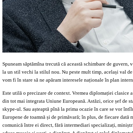
Spuneam săptămîna trecută că această schimbare de guvern, venit
la un stil vechi la stilul nou. Nu peste mult timp, același val 
vom fi în stare să ne apăram interesele naționale în plan inte
Este utilă o precizare de context. Vremea diplomației clasice a
din tot mai integrata Uniune Europeană. Astăzi, orice șef de 
skype-ul. Sau așteaptă pînă la prima ocazie în care se vor întîln
Europene de toamnă și de primăvară; în plus, de fiecare dată ma
comunică între ei direct, fără intermediari specializați, miniștri