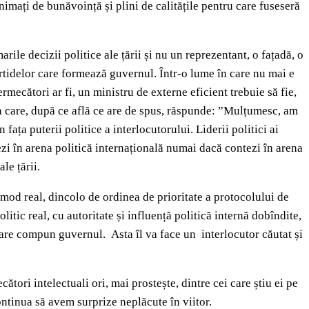
animați de bunăvoință și plini de calitățile pentru care fuseseră
.
ile decizii politice ale țării și nu un reprezentant, o fațadă, o
 partidelor care formează guvernul. Într-o lume în care nu mai e
ermecători ar fi, un ministru de externe eficient trebuie să fie,
va care, după ce află ce are de spus, răspunde: ”Mulțumesc, am
ața puterii politice a interlocutorului. Liderii politici ai
tezi în arena politică internațională numai dacă contezi în arena
le țării.
 mod real, dincolo de ordinea de prioritate a protocolului de
litic real, cu autoritate și influență politică internă dobîndite,
e care compun guvernul. Asta îl va face un interlocutor căutat și
tori intelectuali ori, mai prostește, dintre cei care știu ei pe
ntinua să avem surprize neplăcute în viitor.