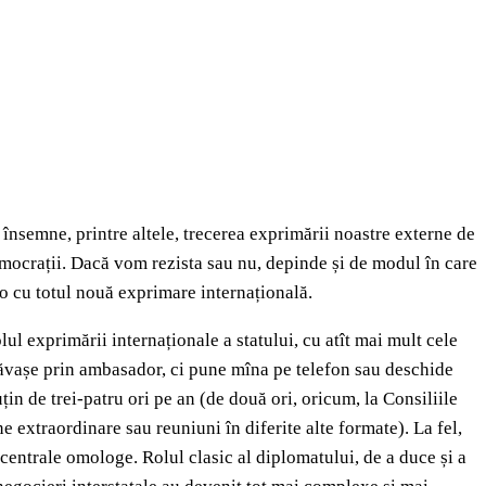
însemne, printre altele, trecerea exprimării noastre externe de
 democrații. Dacă vom rezista sau nu, depinde și de modul în care
 o cu totul nouă exprimare internațională.
l exprimării internaționale a statului, cu atît mai mult cele
răvașe prin ambasador, ci pune mîna pe telefon sau deschide
uțin de trei-patru ori pe an (de două ori, oricum, la Consiliile
 extraordinare sau reuniuni în diferite alte formate). La fel,
ei centrale omologe. Rolul clasic al diplomatului, de a duce și a