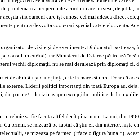
ului în negocieri. Pe măsură ce trece vremea, domeniile care cer 
și de problematica acoperită de acorduri care privesc, de pildă, 
iar aceștia sînt oameni care își cunosc cel mai adesea direct cole
amente pentru a dezvolta cooperări specializate e elocventă. Ace
e organizator de vizite și de evenimente. Diplomatul păstrează, în
i pe consul, în curînd), iar Ministerul de Externe păstrează încă u
erul vechii diplomații, nu se mai derulează prin diplomați ci, dire
 set de abilități și cunoștințe, este la mare căutare. Doar că ace
ile externe. Liderii politici importanți din toată Europa au, deja
, din păcate! - decizia asupra excepțiilor politice de la regulile j
rn trebuie să fie făcută altfel decît pînă acum. La noi, din 199
i. Cu primii, se mizează pe faptul că știu ei, din interior, niște c
intelectualii, se mizează pe farmec (”face o figură bună!”). Ace