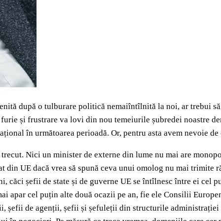
ă după o tulburare politică nemaiîntîlnită la noi, ar trebui să 
de furie și frustrare va lovi din nou temeiurile șubredei noastre
rnațional în următoarea perioadă. Or, pentru asta avem nevoie de
 trecut. Nici un minister de externe din lume nu mai are monopolu
stat din UE dacă vrea să spună ceva unui omolog nu mai trimite 
i, căci șefii de state și de guverne UE se întîlnesc între ei cel p
i apar cel puțin alte două ocazii pe an, fie ele Consilii Europene
i, șefii de agenții, șefii și șefuleții din structurile administrați