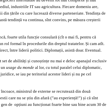
negocieri interstatale au devenit tot mai complexe și mai
mediul, industriile IT sau agricultura. Fiecare domeniu are,
gii din țările cu care lucrează diverse parteneriate. Tendința de
astă tendință va continua, sînt convins, pe măsura creșterii
că, foarte utila funcție consulară (cît o mai fi, pentru că
n rol formal în procedurile din dreptul tratatelor. Și cam atît.
ct, între liderii politici. Diplomații, asistă doar. Eventual.
st set de abilități și cunoștințe nu mai e deloc apanajul exclusiv
, un
usage du monde
al lor, cu totul paralel celui diplomatic,
uridice, se iau pe teritoriul acestor lideri și nu pe cel
0 încoace, ministrul de externe se recrutează din două
hestii care nu se știu din afară (”au experiență!”) și că sînt
st gen de opțiuni au funcționat foarte bine sau bine acum 30 de