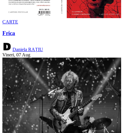
CARTE
Frica
Daniela RAȚIU
Vineri, 07 Aug