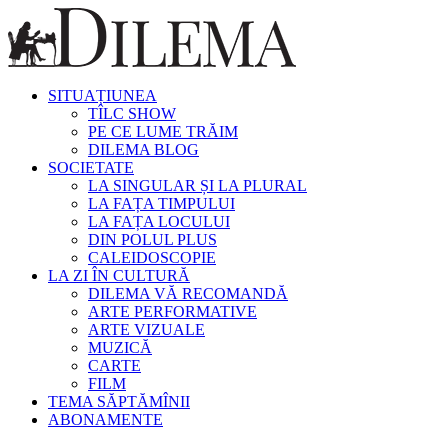
SITUAȚIUNEA
TÎLC SHOW
PE CE LUME TRĂIM
DILEMA BLOG
SOCIETATE
LA SINGULAR ȘI LA PLURAL
LA FAȚA TIMPULUI
LA FAȚA LOCULUI
DIN POLUL PLUS
CALEIDOSCOPIE
LA ZI ÎN CULTURĂ
DILEMA VĂ RECOMANDĂ
ARTE PERFORMATIVE
ARTE VIZUALE
MUZICĂ
CARTE
FILM
TEMA SĂPTĂMÎNII
ABONAMENTE