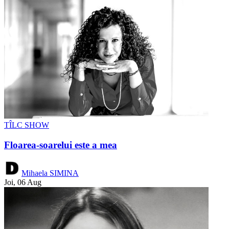
TÎLC SHOW
Floarea-soarelui este a mea
Mihaela SIMINA
Joi, 06 Aug