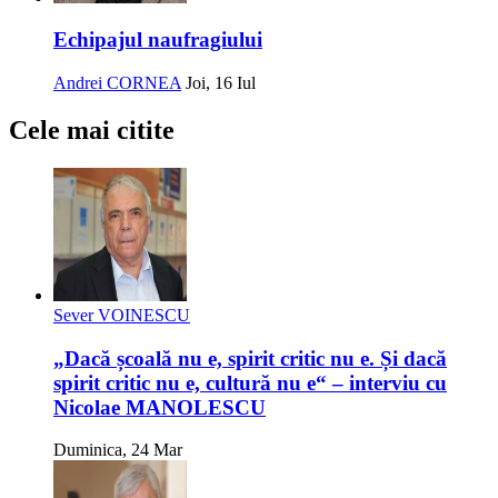
Echipajul naufragiului
Andrei CORNEA
Joi, 16 Iul
Cele mai citite
Sever VOINESCU
„Dacă școală nu e, spirit critic nu e. Și dacă
spirit critic nu e, cultură nu e“ – interviu cu
Nicolae MANOLESCU
Duminica, 24 Mar