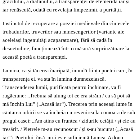
gracilului, a diafanului, a transparenței de efemeridă iar și
iar renăscută, odată cu revelația limpezimii, a purității.
Instinctul de recuperare a poeziei medievale din cîntecele
trubadurilor, truverilor sau minesengerilor (variante ale
aceleiași ingenuități acaparatoare), fără să cadă în
desuetudine, funcționează într-o măsură surprinzătoare la
această poetă a transparenței.
Lumina, ca și tăcerea înaripată, inundă ființa poetei care, în
transparența ei, va sta în lumina dumnezeiască.
Transcenderea lumii, purificată pentru închinare, va fi
rugăciune: „Trebuia să alung tot ce era străin / ca să pot să
mă închin Lui” („Acasă iar“). Trecerea prin aceeași lume în
căutarea iubirii se va încheia cu revenirea la comoara de sub
pragul casei: „Am atins cu fruntea / zidurile cetății / și ele au
tresărit. / Pietrele m-au recunoscut / și s-au bucurat („Acasă
iar“). Poetului, însă, nu-i este suficientă Lumea. A doua,