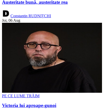
Austeritate bună, austeritate rea
Constantin RUDNIȚCHI
Joi, 06 Aug
PE CE LUME TRĂIM
Victoria lui aproape-gunoi