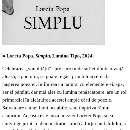
●
Loreta Popa,
Simplu
, Lumina Tipo, 2024.
Celebrarea „simplității” spre care tinde sufletul într-o viață
aleasă, a poetului, se poate regăsi prin întoarcerea la
nașterea poeziei. Întîlnirea cu natura, cu elementele ei, apă,
aer și pămînt, dar mai ales cu lumina renăscătoare, are un rol
primordial în alcătuirea acestei ample cărți de poezie.
Salvatoare a unei lumi instabile, scut împtriva răului
asupritor. Aceasta este miza poeziei Loretei Popa și ea
convinge printr-o demonstrație solidă a forței inefabilului, a