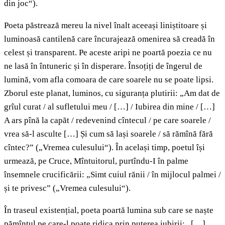
din joc“).
Poeta păstrează mereu la nivel înalt aceeași liniștitoare și
luminoasă cantilenă care încurajează omenirea să creadă în
celest și transparent. Pe aceste aripi ne poartă poezia ce nu
ne lasă în întuneric și în disperare. Însoțiți de îngerul de
lumină, vom afla comoara de care soarele nu se poate lipsi.
Zborul este planat, luminos, cu siguranța plutirii: „Am dat de
grîul curat / al sufletului meu / […] / Iubirea din mine / […]
A ars pînă la capăt / redevenind cîntecul / pe care soarele /
vrea să-l asculte […] Și cum să lași soarele / să rămînă fără
cîntec?” („Vremea culesului“). În același timp, poetul își
urmează, pe Cruce, Mîntuitorul, purtîndu-I în palme
însemnele crucificării: „Simt cuiul rănii / în mijlocul palmei /
și te privesc” („Vremea culesului“).
În traseul existențial, poeta poartă lumina sub care se naște
pămîntul pe care-l poate ridica prin puterea iubirii: „[…]