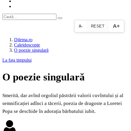
A+
A-
RESET
Dilema.ro
Caleidoscopie
O poezie singulară
La fața timpului
O poezie singulară
Smerită, dar avînd orgoliul păstrării valorii cuvîntului și al
semnificației adînci a tăcerii, poezia de dragoste a Loretei
Popa se deschide în adorația bărbatului iubit.