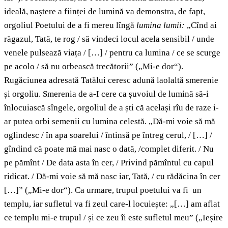
ideală, naștere a ființei de lumină va demonstra, de fapt,
orgoliul Poetului de a fi mereu lîngă
lumina lumii:
„Cînd ai
răgazul, Tată, te rog / să vindeci locul acela sensibil / unde
venele pulsează viața / […] / pentru ca lumina / ce se scurge
pe acolo / să nu orbească trecătorii” („Mi-e dor“).
Rugăciunea adresată Tatălui ceresc adună laolaltă smerenie
și orgoliu. Smerenia de a-I cere ca șuvoiul de lumină să-i
înlocuiască sîngele, orgoliul de a ști că același rîu de raze i-
ar putea orbi semenii cu lumina celestă. „Dă-mi voie să mă
oglindesc / în apa soarelui / întinsă pe întreg cerul, / […] /
gîndind că poate mă mai nasc o dată, /complet diferit. / Nu
pe pămînt / De data asta în cer, / Privind pămîntul cu capul
ridicat. / Dă-mi voie să mă nasc iar, Tată, / cu rădăcina în cer
[…]” („Mi-e dor“). Ca urmare, trupul poetului va fi un
templu, iar sufletul va fi zeul care-l locuiește: „[…] am aflat
ce templu mi-e trupul / și ce zeu îi este sufletul meu” („Ieșire