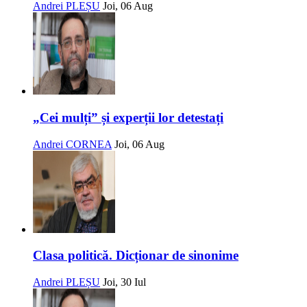
Andrei PLEȘU
Joi, 06 Aug
„Cei mulți” și experții lor detestați
Andrei CORNEA
Joi, 06 Aug
Clasa politică. Dicționar de sinonime
Andrei PLEȘU
Joi, 30 Iul