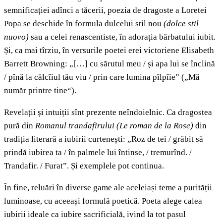
semnificației adînci a tăcerii, poezia de dragoste a Loretei
Popa se deschide în formula dulcelui stil nou
(
dolce stil
nuovo)
sau a celei renascentiste, în adorația bărbatului iubit.
Și, ca mai tîrziu, în versurile poetei erei victoriene Elisabeth
Barrett Browning: „[…] cu sărutul meu / și apa lui se înclină
/ pînă la călcîiul tău viu / prin care lumina pîlpîie” („Mă
număr printre tine“).
Revelații și intuiții sînt prezente neîndoielnic. Ca dragostea
pură din
Romanul trandafirului
(
Le roman de la Rose)
din
tradiția literară a iubirii curtenești: „Roz de tei / grăbit să
prindă iubirea ta / în palmele lui întinse, / tremurînd. /
Trandafir. / Furat”. Și exemplele pot continua.
În fine, reluări în diverse game ale aceleiași teme a purității
luminoase, cu aceeași formulă poetică. Poeta alege calea
iubirii ideale ca iubire sacrificială, ivind la tot pasul