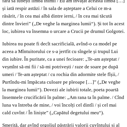
fără să iubești limba inimii / Eu am învățat această limbă […]
și iată respir astăzi / în sala de așteptare a Celui ce m-a
răsărit, / în cea mai albă dintre ierni, / în cea mai tăcută
dintre învieri” („De veghe la marginea lumii“). Și tot în acest
loc, iubirea va însemna o urcare a Crucii pe drumul Golgotei.
Iubirea nu poate fi decît sacrificială, avînd-o ca model pe
aceea a Mîntuitorului ce s-a jertfit cu sîngele și trupul Lui
din iubire. În puritate, ca a unei fecioare: „Te-am așteptat /
veșmînt să-mi fii / să-mi potrivești / raze de soare pe după
umeri / Te-am așteptat / cu rochia din adormite stele fîșii, /
Purtîndu-mi împăcata culoare pe pleoape […]” („De veghe
la marginea lumii“). Dovezi ale iubirii totale, poeta poartă
însemnele crucificării în palme: „Am rana ta în palme. / Cînd
luna va întreba de mine, / voi încolți cel dintîi / și cel mai
cald cuvînt / În liniște” („Capătul degetului
meu“).
Smerită, dar avînd orgoliul păstrării valorii cuvîntului și al