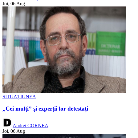
Joi, 06 Aug
SITUAȚIUNEA
„Cei mulți” și experții lor detestați
Andrei CORNEA
Joi, 06 Aug