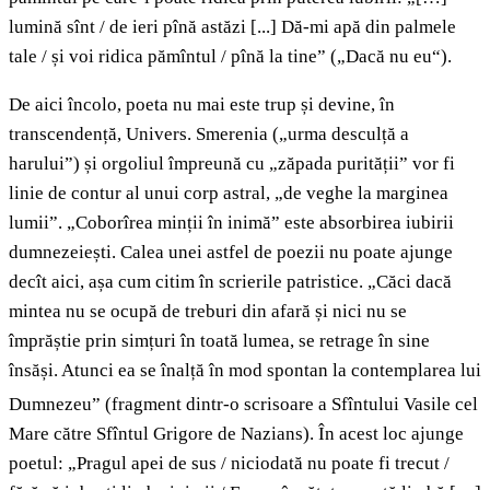
lumină sînt / de ieri pînă astăzi [...] Dă-mi apă din palmele
tale / și voi ridica pămîntul / pînă la tine” („Dacă nu eu“).
De aici încolo, poeta nu mai este trup și devine, în
transcendență, Univers. Smerenia („urma desculță a
harului”) și orgoliul împreună cu „zăpada purității” vor fi
linie de contur al unui corp astral, „de veghe la marginea
lumii”. „Coborîrea minții în inimă” este absorbirea iubirii
dumnezeiești. Calea unei astfel de poezii nu poate ajunge
decît aici, așa cum citim în scrierile patristice. „Căci dacă
mintea nu se ocupă de treburi din afară și nici nu se
împrăștie prin simțuri în toată lumea, se retrage în sine
însăși. Atunci ea se înalță în mod spontan la contemplarea lui
Dumnezeu”
(fragment dintr-o scrisoare a Sfîntului Vasile cel
Mare către Sfîntul Grigore de Nazians). În acest loc ajunge
poetul: „Pragul apei de sus / niciodată nu poate fi trecut /