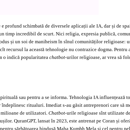
 profund schimbată de diversele aplicații ale IA, dar și de spa
un timp incredibil de scurt. Nici religia, expresia publică, com
rodus și un soi de maniheism în sînul comunităților religioase: un
 cît recursul la această tehnologie nu contrazice dogma. Pentru a
um o indică popularitatea
chatbot-
urilor religioase, ar vrea să fo
spirituală sau pentru a se informa. Tehnologia IA influențează tot
r îndeplinesc ritualuri. Imediat s-au găsit antreprenori care să 
milioane de utilizatori.
Chatbot
-urile religioase sînt utilizate
dușilor. QuranGPT, lansat în 2023, este antrenat pe Coran și ofer
cel pentru sărbătoarea hindusă Maha Kumbh Mela și cel pentru pe