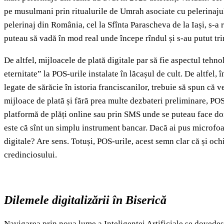
pe musulmani prin ritualurile de Umrah asociate cu pelerinajul l
pelerinaj din România, cel la Sfînta Parascheva de la Iași, s-a 
puteau să vadă în mod real unde începe rîndul și s-au putut tr
De altfel, mijloacele de plată digitale par să fie aspectul teh
eternitate” la POS-urile instalate în lăcașul de cult. De altfel
legate de sărăcie în istoria franciscanilor, trebuie să spun că
mijloace de plată și fără prea multe dezbateri preliminare, POS
platformă de plăți online sau prin SMS unde se puteau face dona
este că sînt un simplu instrument bancar. Dacă ai pus microfoan
digitale? Are sens. Totuși, POS-urile, acest semn clar că și ochi
credinciosului.
Dilemele digitalizării în Biserică
Navigarea prin noua lume a Inteligenței Artificiale se dovedește 