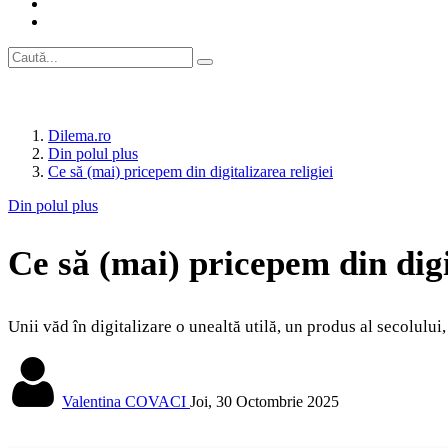
Dilema.ro
Din polul plus
Ce să (mai) pricepem din digitalizarea religiei
Din polul plus
Ce să (mai) pricepem din digi
Unii văd în digitalizare o unealtă utilă, un produs al secolului
Valentina COVACI
Joi, 30 Octombrie 2025