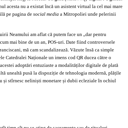
ul acesta nu a existat încă un asistent virtual la cel mai mare
ibilă pe pagina de
social media
a Mitropoliei unde pelerinii
ntuirii Neamului am aflat că putem face un „dar pentru
a, acum mai bine de un an, POS-uri. Date fiind controversele
r franciscani, mă cam scandalizează. Văzute însă ca simple
rlele Catedralei Naționale un imens cod QR ducea către o
acestei adoptări entuziaste a modalităților digitale de plată
altă unealtă pusă la dispoziție de tehnologia modernă, plățile
u și stîrnesc neliniști monetare și dubii ecleziale în ochiul
atît timp cît nu se ating de sacramente sau de ritualuri.