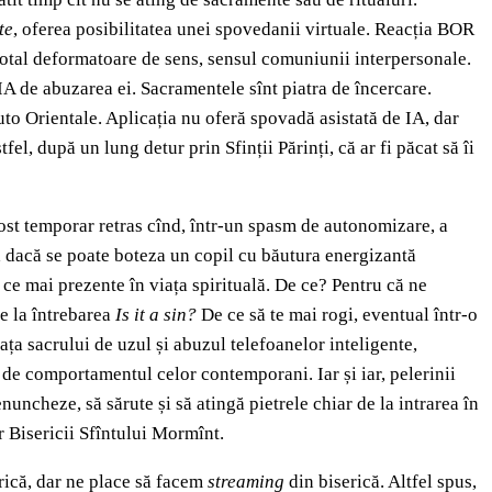
te
, oferea posibilitatea unei spovedanii virtuale. Reacția BOR
i total deformatoare de sens, sensul comuniunii interpersonale.
 IA de abuzarea ei. Sacramentele sînt piatra de încercare.
uto Orientale. Aplicația nu oferă spovadă asistată de IA, dar
l, după un lung detur prin Sfinții Părinți, că ar fi păcat să îi
fost temporar retras cînd, într-un spasm de autonomizare, a
a dacă se poate boteza un copil cu băutura energizantă
n ce mai prezente în viața spirituală. De ce? Pentru că ne
de la întrebarea
Is it a sin?
De ce să te mai rogi, eventual într-o
ața sacrului de uzul și abuzul telefoanelor inteligente,
ă de comportamentul celor contemporani. Iar și iar, pelerinii
uncheze, să sărute și să atingă pietrele chiar de la intrarea în
r Bisericii Sfîntului Mormînt.
erică, dar ne place să facem
streaming
din biserică. Altfel spus,