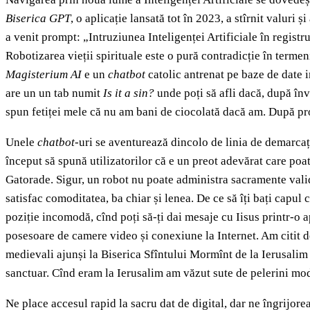
Biserica GPT
, o aplicație lansată tot în 2023, a stîrnit valuri 
a venit prompt: „Intruziunea Inteligenței Artificiale în registr
Robotizarea vieții spirituale este o pură contradicție în termen
Magisterium AI
e un
chatbot
catolic antrenat pe baze de date i
are un un tab numit
Is it a sin?
unde poți să afli dacă, după învă
spun fetiței mele că nu am bani de ciocolată dacă am. După prop
Unele
chatbot
-uri se aventurează dincolo de linia de demarcaț
început să spună utilizatorilor că e un preot adevărat care po
Gatorade. Sigur, un robot nu poate administra sacramente vali
satisfac comoditatea, ba chiar și lenea. De ce să îți bați capu
poziție incomodă, cînd poți să-ți dai mesaje cu Iisus printr-o
posesoare de camere video și conexiune la Internet. Am citit des
medievali ajunși la Biserica Sfîntului Mormînt de la Ierusalim d
sanctuar. Cînd eram la Ierusalim am văzut sute de pelerini moder
Ne place accesul rapid la sacru dat de digital, dar ne îngrijore