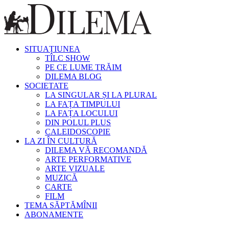
SITUAȚIUNEA
TÎLC SHOW
PE CE LUME TRĂIM
DILEMA BLOG
SOCIETATE
LA SINGULAR ȘI LA PLURAL
LA FAȚA TIMPULUI
LA FAȚA LOCULUI
DIN POLUL PLUS
CALEIDOSCOPIE
LA ZI ÎN CULTURĂ
DILEMA VĂ RECOMANDĂ
ARTE PERFORMATIVE
ARTE VIZUALE
MUZICĂ
CARTE
FILM
TEMA SĂPTĂMÎNII
ABONAMENTE