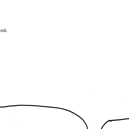
istă.