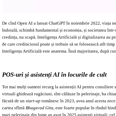
De cînd Open AI a lansat ChatGPT în noiembrie 2022, viața ne e
îndoială, schimbă fundamental și economia, și societatea într-
credința, nu scapă. Inteligența Artificială și digitalizarea au p
de care credinciosul poate și trebuie să se folosească atît timp
Inteligența Artificială este anatema. Însă majoritatea, după c
POS-uri și asistenți AI în locurile de cult
Tot mai mulți oameni recurg la asistenții AI pentru consiliere 
virtuali ghidează rugăciuni, sînt călăuze în pelerinaje, ba chia
făcută de un
start-up
românesc în 2023, avea anul acesta zece 
cartea sfîntă
Bhagavad Gita
, este foarte popular în rîndul hin
mari pelerinaje din lume au avut în 2025 asistenți virtuali: 