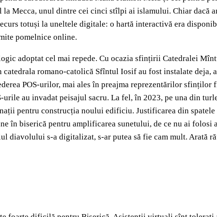
a Mecca, unul dintre cei cinci stîlpi ai islamului. Chiar dacă an
recurs totuși la uneltele digitale: o hartă interactivă era dispon
imite pomelnice online.
nologic adoptat cel mai repede. Cu ocazia sfințirii Catedralei Mî
, în catedrala romano-catolică Sfîntul Iosif au fost instalate dej
 vederea POS-urilor, mai ales în preajma reprezentărilor sfințilo
-urile au invadat peisajul sacru. La fel, în 2023, pe una din tu
ții pentru construcția noului edificiu. Justificarea din spatele 
e în biserică pentru amplificarea sunetului, de ce nu ai folosi 
ul diavolului s-a digitalizat, s-ar putea să fie cam mult. Arată ră
foarte dificilă pentru Biserică. Asistenții virtuali sînt tolerați 