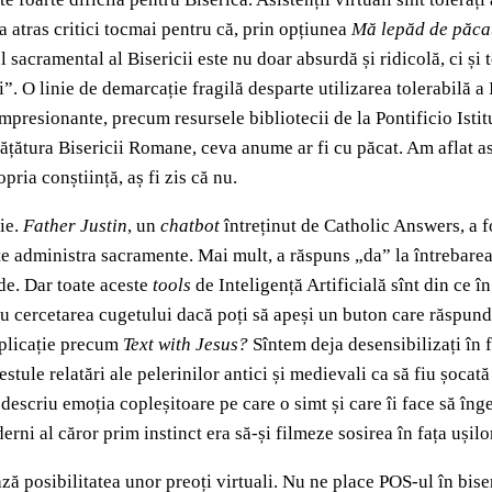
și a atras critici tocmai pentru că, prin opțiunea
Mă lepăd de păca
ul sacramental al Bisericii este nu doar absurdă și ridicolă, ci ș
i”. O linie de demarcație fragilă desparte utilizarea tolerabilă a
mpresionante, precum resursele bibliotecii de la Pontificio Istit
țătura Bisericii Romane, ceva anume ar fi cu păcat. Am aflat astfe
ria conștiință, aș fi zis că nu.
ie.
Father Justin
, un
chatbot
întreținut de Catholic Answers, a 
ate administra sacramente. Mai mult, a răspuns „da” la întrebare
de. Dar toate aceste
tools
de Inteligență Artificială sînt din ce î
l cu cercetarea cugetului dacă poți să apeși un buton care răspun
 aplicație precum
Text with Jesus?
Sîntem deja desensibilizați în f
tule relatări ale pelerinilor antici și medievali ca să fiu șocat
escriu emoția copleșitoare pe care o simt și care îi face să îngen
ni al căror prim instinct era să-și filmeze sosirea în fața ușilo
ază posibilitatea unor preoți virtuali. Nu ne place POS-ul în bis