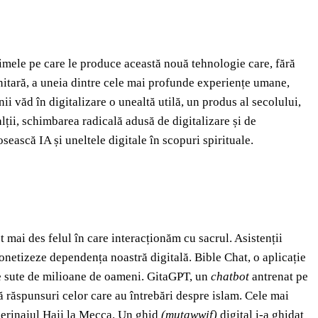
imele pe care le produce această nouă tehnologie care, fără
unitară, a uneia dintre cele mai profunde experiențe umane,
ii văd în digitalizare o unealtă utilă, un produs al secolului,
lții, schimbarea radicală adusă de digitalizare și de
losească IA și uneltele digitale în scopuri spirituale.
 mai des felul în care interacționăm cu sacrul. Asistenții
monetizeze dependența noastră digitală. Bible Chat, o aplicație
 de sute de milioane de oameni. GitaGPT, un
chatbot
antrenat pe
ă răspunsuri celor care au întrebări despre islam. Cele mai
lerinajul Hajj la Mecca. Un ghid
(
mutawwif)
digital i-a ghidat