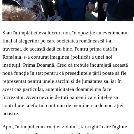
S-au întîmplat cîteva lucruri noi, în opoziție cu evenimentul
final al alegerilor pe care societatea românească l-a
traversat, de această dată cu bine. Pentru prima dată în
România, s-a conturat imaginea (politică) a unei noi
instituții: Prima Doamnă. Cred că trebuie încurajată această
nouă funcție în stat pentru că președintele țării poate să fie
reprezentat pentru unele sarcini și de jumătatea sa, iar în
acest caz particular, autenticitatea doamnei mă face
încrezător. Avem nevoie de toți oamenii care înțeleg să
contribuie la efortul continuu de menținere a democrației
noastre.
Apoi, în timpul construcției zidului „far-right” care înghite