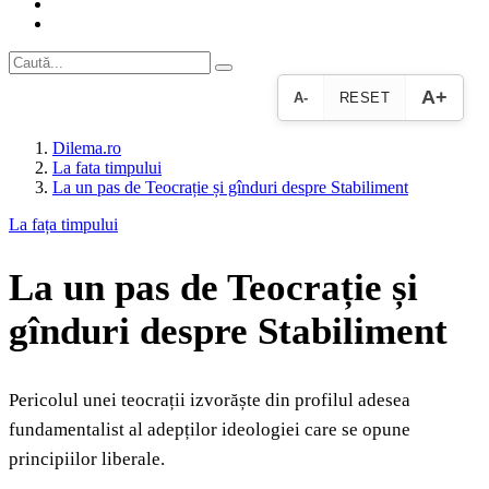
A+
A-
RESET
Dilema.ro
La fata timpului
La un pas de Teocrație și gînduri despre Stabiliment
La fața timpului
La un pas de Teocrație și
gînduri despre Stabiliment
Pericolul unei teocrații izvorăște din profilul adesea
fundamentalist al adepților ideologiei care se opune
principiilor liberale.