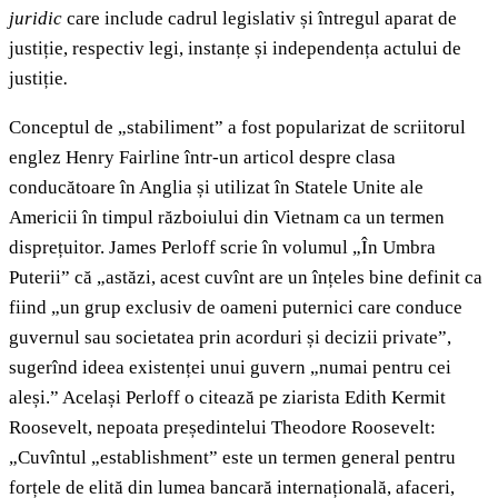
juridic
care include cadrul legislativ și întregul aparat de
justiție, respectiv legi, instanțe și independența actului de
justiție
.
Conceptul de „stabiliment” a fost popularizat de scriitorul
englez Henry Fairline într-un articol despre clasa
conducătoare în Anglia și utilizat în Statele Unite ale
Americii în timpul războiului din Vietnam ca un termen
disprețuitor. James Perloff scrie în volumul „În Umbra
Puterii” că „astăzi, acest cuvînt are un înțeles bine definit ca
fiind „un grup exclusiv de oameni puternici care conduce
guvernul sau societatea prin acorduri și decizii private”,
sugerînd ideea existenței unui guvern „numai pentru cei
aleși.” Același Perloff o citează pe ziarista Edith Kermit
Roosevelt, nepoata președintelui Theodore Roosevelt:
„Cuvîntul „establishment” este un termen general pentru
forțele de elită din lumea bancară internațională, afaceri,