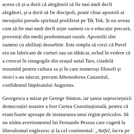
aceea că și-a dorit că alegătorii să fie mai mult decît
alegători, și-a dorit să fie discipoli, poate chiar apostoli ai
mesajului pseudo spiritual proliferat pe Tik Tok. Și nu aveau
cum să fie mai mult decît niște oameni cu o educație precară,
proveniți din medii predominant rurale. Apostolii sînt
oameni cu abilitați deosebite. Este simplu să crezi că Pavel
era un fabricant de corturi sau un tăbăcar, avînd în vedere că
a crescut în sinagogile din orașul natal Tars, citadelă
renumită pentru cultura sa și în care numeroși filosofi și
stoici s-au născut, precum Athenodorus Cananitul,
confidentul împăratului Augustus.
Georgescu a mizat pe George Simion, iar șansa supraviețuirii
democrației noastre a fost Curtea Constituțională, pentru că
eram foarte aproape de instaurarea unui regim periculos. Să
nu uităm avertismentul lui Fernando Pessoa care cugetă la
liberalismul englezesc și la cel continental:
„Astfel, lucru pe