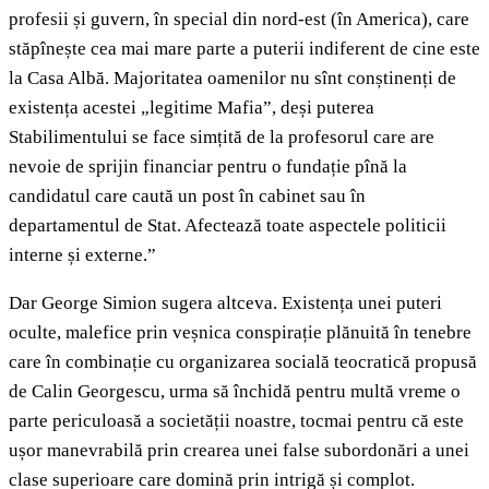
profesii și guvern, în special din nord-est (în America), care
stăpînește cea mai mare parte a puterii indiferent de cine este
la Casa Albă. Majoritatea oamenilor nu sînt conștinenți de
existența acestei „legitime Mafia”, deși puterea
Stabilimentului se face simțită de la profesorul care are
nevoie de sprijin financiar pentru o fundație pînă la
candidatul care caută un post în cabinet sau în
departamentul de Stat. Afectează toate aspectele politicii
interne și externe.”
Dar George Simion sugera altceva. Existența unei puteri
oculte, malefice prin veșnica conspirație plănuită în tenebre
care în combinație cu organizarea socială teocratică propusă
de Calin Georgescu, urma să închidă pentru multă vreme o
parte periculoasă a societății noastre, tocmai pentru că este
ușor manevrabilă prin crearea unei false subordonări a unei
clase superioare care domină prin intrigă și complot.