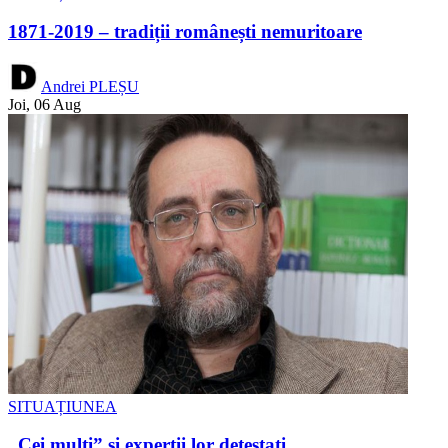
1871-2019 – tradiții românești nemuritoare
Andrei PLEȘU
Joi, 06 Aug
SITUAȚIUNEA
„Cei mulți” și experții lor detestați