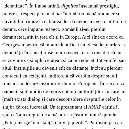
„demnitate”. În limba latină,
dignitas
înseamnă prestigiu,
putere și respect personal, iar în limba română traducerea
cuvîntului trimite la calitatea de a fi demn, a avea o atitudine
demnă, care impune respect. Românii și-au pierdut
demnitatea, atît în țară cît și în Europa. Aici sînt de acord cu
Georgescu pentru că m-am identificat cu ideea de pierdere a
demnității în sensul lipsei unui respect care consider că mi
se cuvinte ca simplu cetățean și ca om educat. Într-un fel sau
altul, instituțiile au devenit atît de distante, încît au pierdut
contactul cu cetățenii, indiferent că vorbim despre statul
român sau despre instituțiile Uniunii Europene. În fiecare zi,
oamenii sînt umiliți de reprezentanții autorităților cu care nu
(mai) există dialog și care desconsideră drepturile celor în
slujba cărora lucrează. Un reprezentant al ANAF căruia îi
spun că am dreptul de a mă adresa justiției îmi răspunde:
„Puteți merge în instanță, dar veți pierde”. Polițistul pe care