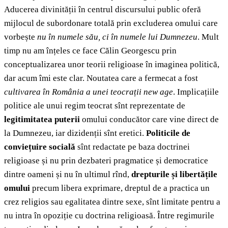
Aducerea divinității în centrul discursului public oferă
mijlocul de subordonare totală prin excluderea omului care
vorbește
nu în numele său, ci în numele lui Dumnezeu
. Mult
timp nu am înțeles ce face Călin Georgescu prin
conceptualizarea unor teorii religioase în imaginea politică,
dar acum îmi este clar. Noutatea care a fermecat a fost
cultivarea în România a unei teocrații new age
. Implicațiile
politice ale unui regim teocrat sînt reprezentate de
legitimitatea puterii
omului conducător care vine direct de
la Dumnezeu, iar dizidenții sînt eretici.
Politicile de
conviețuire socială
sînt redactate pe baza doctrinei
religioase și nu prin dezbateri pragmatice și democratice
dintre oameni și nu în ultimul rînd,
drepturile și libertățile
omului
precum libera exprimare, dreptul de a practica un
crez religios sau egalitatea dintre sexe,
sînt limitate pentru a
nu intra în opoziție cu doctrina religioasă. Între regimurile