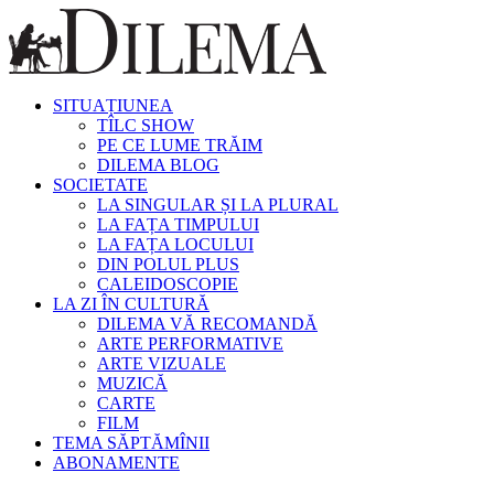
SITUAȚIUNEA
TÎLC SHOW
PE CE LUME TRĂIM
DILEMA BLOG
SOCIETATE
LA SINGULAR ȘI LA PLURAL
LA FAȚA TIMPULUI
LA FAȚA LOCULUI
DIN POLUL PLUS
CALEIDOSCOPIE
LA ZI ÎN CULTURĂ
DILEMA VĂ RECOMANDĂ
ARTE PERFORMATIVE
ARTE VIZUALE
MUZICĂ
CARTE
FILM
TEMA SĂPTĂMÎNII
ABONAMENTE