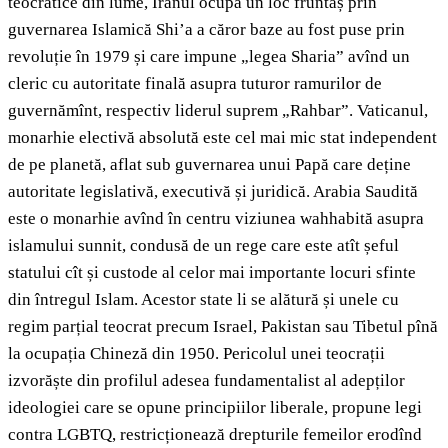
teocratice din lume, Iranul ocupă un loc fruntaș prin
guvernarea Islamică Shi’a a căror baze au fost puse prin
revoluție în 1979 și care impune „legea Sharia” avînd un
cleric cu autoritate finală asupra tuturor ramurilor de
guvernămînt, respectiv liderul suprem „Rahbar”. Vaticanul,
monarhie electivă absolută este cel mai mic stat independent
de pe planetă, aflat sub guvernarea unui Papă care deține
autoritate legislativă, executivă și juridică. Arabia Saudită
este o monarhie avînd în centru viziunea wahhabită asupra
islamului sunnit, condusă de un rege care este atît șeful
statului cît și custode al celor mai importante locuri sfinte
din întregul Islam. Acestor state li se alătură și unele cu
regim parțial teocrat precum Israel, Pakistan sau Tibetul pînă
la ocupația Chineză din 1950. Pericolul unei teocrații
izvorăște din profilul adesea fundamentalist al adepților
ideologiei care se opune principiilor liberale, propune legi
contra LGBTQ, restricționează drepturile femeilor erodînd