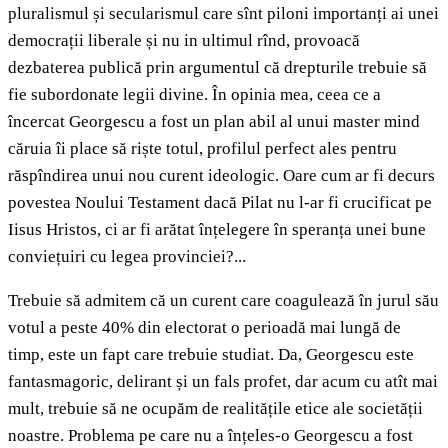
pluralismul și secularismul care sînt piloni importanți ai unei
democrații liberale și nu in ultimul rînd, provoacă
dezbaterea publică prin argumentul că drepturile trebuie să
fie subordonate legii divine. În opinia mea, ceea ce a
încercat Georgescu a fost un plan abil al unui master mind
căruia îi place să riște totul, profilul perfect ales pentru
răspîndirea unui nou curent ideologic. Oare cum ar fi decurs
povestea Noului Testament dacă Pilat nu l-ar fi crucificat pe
Iisus Hristos, ci ar fi arătat înțelegere în speranța unei bune
conviețuiri cu legea provinciei?...
Trebuie să admitem că
un curent care coagulează în jurul său
votul a peste 40% din electorat o perioadă mai lungă de
timp, este un fapt care trebuie studiat. Da, Georgescu este
fantasmagoric, delirant și un fals profet, dar acum cu atît mai
mult, trebuie să ne ocupăm de realitățile etice ale societății
noastre. Problema pe care nu a înțeles-o Georgescu a fost