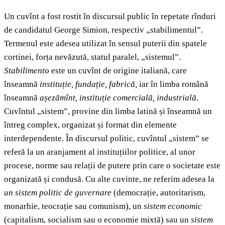
Un cuvînt a fost rostit în discursul public în repetate rînduri
de candidatul George Simion, respectiv „stabilimentul”.
Termenul este adesea utilizat în sensul puterii din spatele
cortinei, forța nevăzută, statul paralel, „sistemul”.
Stabilimento
este un cuvînt de origine italiană, care
înseamnă
instituție, fundație, fabrică,
iar în limba română
înseamnă
așezămînt, instituție comercială, industrială.
Cuvîntul „sistem”, provine din limba latină și înseamnă un
întreg complex, organizat și format din elemente
interdependente. În discursul politic, cuvîntul „sistem” se
referă la un aranjament al instituțiilor politice, al unor
procese, norme sau relații de putere prin care o societate este
organizată și condusă. Cu alte cuvinte, ne referim adesea la
un sistem politic de guvernare
(democrație, autoritarism,
monarhie, teocrație sau comunism), un
sistem economic
(capitalism, socialism sau o economie mixtă) sau un
sistem