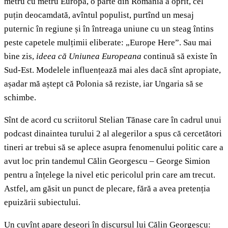
metru cu metru Europa, o parte din România a oprit, cel
puțin deocamdată, avîntul populist, purtînd un mesaj
puternic în regiune și în întreaga uniune cu un steag întins
peste capetele mulțimii eliberate: „Europe Here”. Sau mai
bine zis,
ideea că Uniunea Europeana
continuă să existe în
Sud-Est. Modelele influențează mai ales dacă sînt apropiate,
așadar mă aștept că Polonia să reziste, iar Ungaria să se
schimbe.
Sînt de acord cu scriitorul Stelian Tănase care în cadrul unui
podcast dinaintea turului 2 al alegerilor a spus că cercetători
tineri ar trebui să se aplece asupra fenomenului politic care a
avut loc prin tandemul Călin Georgescu – George Simion
pentru a înțelege la nivel etic pericolul prin care am trecut.
Astfel, am găsit un punct de plecare, fără a avea pretenția
epuizării subiectului.
Un cuvînt apare deseori în discursul lui Călin Georgescu: