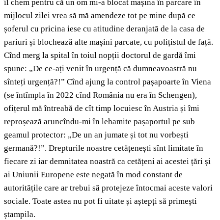
îl chem pentru că un om mi-a blocat mașina în parcare în
mijlocul zilei vrea să mă amendeze tot pe mine după ce
șoferul cu pricina iese cu atitudine deranjată de la casa de
pariuri și blochează alte mașini parcate, cu polițistul de față.
Cînd merg la spital în toiul nopții doctorul de gardă îmi
spune: „De ce-ați venit în urgență că dumneavoastră nu
sînteți urgență?!” Cînd ajung la control pașapoarte în Viena
(se întîmpla în 2022 cînd România nu era în Schengen),
ofițerul mă întreabă de cît timp locuiesc în Austria și îmi
reproșează aruncîndu-mi în lehamite pașaportul pe sub
geamul protector: „De un an jumate și tot nu vorbești
germană?!”. Drepturile noastre cetățenești sînt limitate în
fiecare zi iar demnitatea noastră ca cetățeni ai acestei țări și
ai Uniunii Europene este negată în mod constant de
autoritățile care ar trebui să protejeze întocmai aceste valori
sociale. Toate astea nu pot fi uitate și aștepți să primești
ștampila.