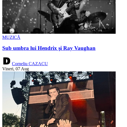
MUZICĂ
Sub umbra lui Hendrix şi Ray Vaughan
Corneliu CAZACU
Vineri, 07 Aug