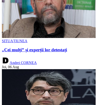
SITUAȚIUNEA
„Cei mulți” și experții lor detestați
Andrei CORNEA
Joi, 06 Aug