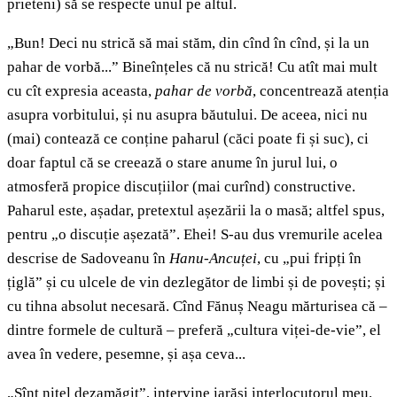
prieteni) să se respecte unul pe altul.
„Bun! Deci nu strică să mai stăm, din cînd în cînd, și la un
pahar de vorbă...” Bineînțeles că nu strică! Cu atît mai mult
cu cît expresia aceasta,
pahar de vorbă
, concentrează atenția
asupra vorbitului, și nu asupra băutului. De aceea, nici nu
(mai) contează ce conține paharul (căci poate fi și suc), ci
doar faptul că se creează o stare anume în jurul lui, o
atmosferă propice discuțiilor (mai curînd) constructive.
Paharul este, așadar, pretextul așezării la o masă; altfel spus,
pentru „o discuție așezată”. Ehei! S-au dus vremurile acelea
descrise de Sadoveanu în
Hanu-Ancuței
, cu „pui fripți în
țiglă” și cu ulcele de vin dezlegător de limbi și de povești; și
cu tihna absolut necesară. Cînd Fănuș Neagu mărturisea că –
dintre formele de cultură – preferă „cultura viței-de-vie”, el
avea în vedere, pesemne, și așa ceva...
„Sînt nițel dezamăgit”, intervine iarăși interlocutorul meu.