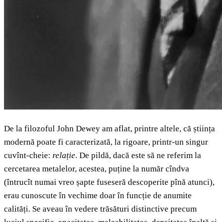
De la filozoful John Dewey am aflat, printre altele, că știința
modernă poate fi caracterizată, la rigoare, printr-un singur
cuvînt-cheie:
relație
. De pildă, dacă este să ne referim la
cercetarea metalelor, acestea, puține la număr cîndva
(întrucît numai vreo șapte fuseseră descoperite pînă atunci),
erau cunoscute în vechime doar în funcție de anumite
calități. Se aveau în vedere trăsături distinctive precum