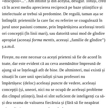
«discipoli»...”. Am întîlnit și din aceștia, desigur. Totuși, cred
că în acest mediu aprecierea reciprocă pe baze științifice și
intelectuale ar trebui să predomine. De regulă, taman așa se
întîmplă: prieteniile la care fac eu referire se coagulează în
jurul unor pasiuni comune, prin împărtășirea acelorași teorii
ori concepții (în linii mari), sau datorită unui mod de gîndire
apropiat (aceeași
forma mentis
, aceeași „familie de gîndire”)
ș.a.m.d.
Firește, nu este necesar ca acești prieteni să fie de acord în
toate, dar este evident că au ceva asemănător împreună de
ajung să se înțeleagă atît de bine. De altminteri, mai există și
situații în care unii specialiști și/sau profesori nu
împărtășesc (deloc) aceleași puncte de vedere, aceleași
concepții (și, uneori, nici nu se ocupă de aceleași probleme
din cîmpul științei), însă ei sînt suficient de inteligenți ca să-
și dea seama de valoarea fiecăruia și (fără să fie neapărat