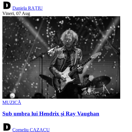
Daniela RAȚIU
Vineri, 07 Aug
MUZICĂ
Sub umbra lui Hendrix şi Ray Vaughan
Corneliu CAZACU