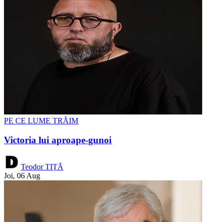
PE CE LUME TRĂIM
Victoria lui aproape-gunoi
Teodor TIȚĂ
Joi, 06 Aug