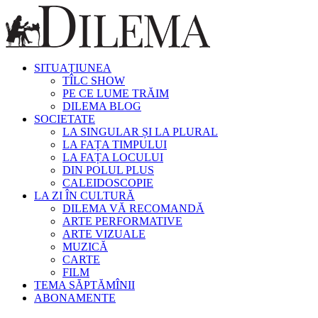
SITUAȚIUNEA
TÎLC SHOW
PE CE LUME TRĂIM
DILEMA BLOG
SOCIETATE
LA SINGULAR ȘI LA PLURAL
LA FAȚA TIMPULUI
LA FAȚA LOCULUI
DIN POLUL PLUS
CALEIDOSCOPIE
LA ZI ÎN CULTURĂ
DILEMA VĂ RECOMANDĂ
ARTE PERFORMATIVE
ARTE VIZUALE
MUZICĂ
CARTE
FILM
TEMA SĂPTĂMÎNII
ABONAMENTE