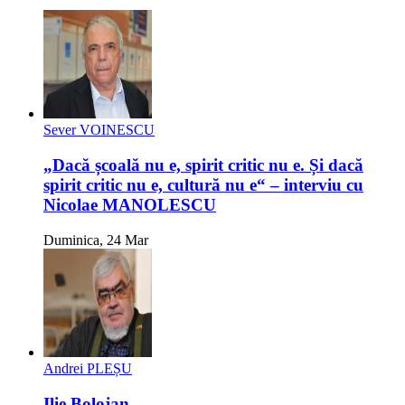
Sever VOINESCU
„Dacă școală nu e, spirit critic nu e. Și dacă
spirit critic nu e, cultură nu e“ – interviu cu
Nicolae MANOLESCU
Duminica, 24 Mar
Andrei PLEȘU
Ilie Bolojan