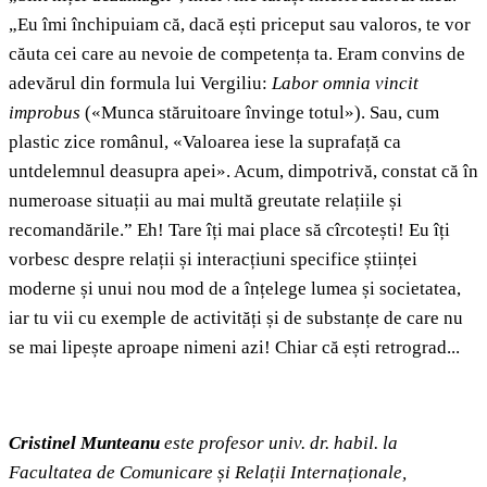
„Eu îmi închipuiam că, dacă ești priceput sau valoros, te vor
căuta cei care au nevoie de competența ta. Eram convins de
adevărul din formula lui Vergiliu:
Labor omnia vincit
improbus
(«Munca stăruitoare învinge totul»). Sau, cum
plastic zice românul, «Valoarea iese la suprafață ca
untdelemnul deasupra apei». Acum, dimpotrivă, constat că în
numeroase situații au mai multă greutate relațiile și
recomandările.” Eh! Tare îți mai place să cîrcotești! Eu îți
vorbesc despre relații și interacțiuni specifice științei
moderne și unui nou mod de a înțelege lumea și societatea,
iar tu vii cu exemple de activități și de substanțe de care nu
se mai lipește aproape nimeni azi! Chiar că ești retrograd...
Cristinel Munteanu
este profesor univ. dr. habil. la
Facultatea de Comunicare și Relații Internaționale,