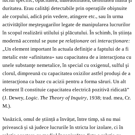
luciul specific, opacitatea, maleabilitatea, densitatea înaltă şi
duritatea. Erau calităţi detectabile prin operaţiile obişnuite
ale corpului, adică prin vedere, atingere etc., sau în urma
activităţilor meşteşugarilor legate de manipularea lucrurilor
în scopul realizării utilului şi plăcutului. În schimb, în știința
modernă accentul se pune pe
relaționare
ori
interacționare:
„Un element important în actuala definiţie a faptului de a fi
metalic este «afinitatea» sau capacitatea de a interacţiona cu
unele substanţe nemetalice, în special cu oxigenul, sulful şi
clorul, dimpreună cu capacitatea oxizilor astfel produşi de a
interacţiona ca baze cu acizii pentru a forma săruri. Un alt
element îl constituie capacitatea electrică pozitivă ridicată”
(J. Dewey,
Logic. The Theory of Inquiry
, 1938; trad. mea, Cr.
M.).
Vasăzică, omul de știință a învățat, între timp, să nu mai
privească și să judece lucrurile în stricta lor izolare, ci în