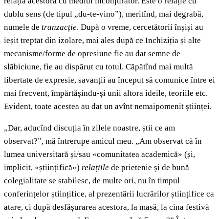
relația acestora cu mediul înconjurător. Este o relație cu
dublu sens (de tipul „du-te-vino”), meritînd, mai degrabă,
numele de
tranzacție
. După o vreme, cercetătorii înșiși au
ieșit treptat din izolare, mai ales după ce Inchiziția și alte
mecanisme/forme de opresiune fie au dat semne de
slăbiciune, fie au dispărut cu totul. Căpătînd mai multă
libertate de expresie, savanții au început să comunice între ei
mai frecvent, împărtășindu-și unii altora ideile, teoriile etc.
Evident, toate acestea au dat un avînt nemaipomenit științei.
„Dar, aducînd discuția în zilele noastre, știi ce am
observat?”, mă întrerupe amicul meu. „Am observat că în
lumea universitară și/sau «comunitatea academică» (și,
implicit, «științifică»)
relațiile
de prietenie și de bună
colegialitate se stabilesc, de multe ori, nu în timpul
conferințelor științifice, al prezentării lucrărilor științifice ca
atare, ci după desfășurarea acestora, la masă, la cina festivă