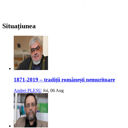
Situațiunea
1871-2019 – tradiții românești nemuritoare
Andrei PLEȘU
Joi, 06 Aug