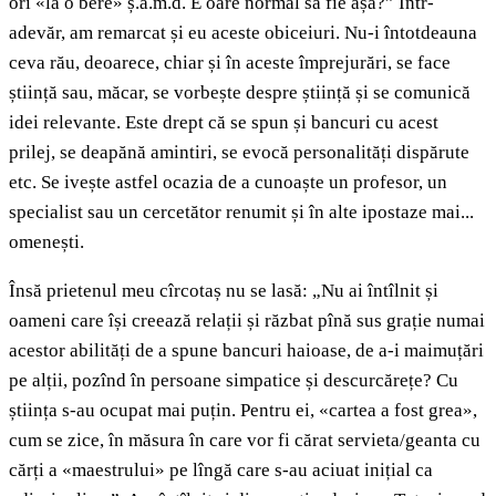
ori «la o bere» ș.a.m.d. E oare normal să fie așa?” Într-
adevăr, am remarcat și eu aceste obiceiuri. Nu-i întotdeauna
ceva rău, deoarece, chiar și în aceste împrejurări, se face
știință sau, măcar, se vorbește despre știință și se comunică
idei relevante. Este drept că se spun și bancuri cu acest
prilej, se deapănă amintiri, se evocă personalități dispărute
etc. Se ivește astfel ocazia de a cunoaște un profesor, un
specialist sau un cercetător renumit și în alte ipostaze mai...
omenești.
Însă prietenul meu cîrcotaș nu se lasă: „Nu ai întîlnit și
oameni care își creează relații și răzbat pînă sus grație numai
acestor abilități de a spune bancuri haioase, de a-i maimuțări
pe alții, pozînd în persoane simpatice și descurcărețe? Cu
știința s-au ocupat mai puțin. Pentru ei, «cartea a fost grea»,
cum se zice, în măsura în care vor fi cărat servieta/geanta cu
cărți a «maestrului» pe lîngă care s-au aciuat inițial ca