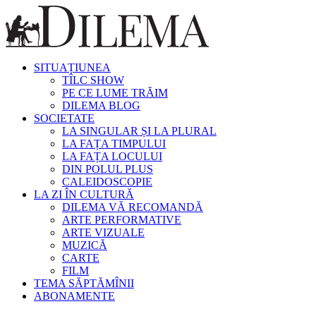
SITUAȚIUNEA
TÎLC SHOW
PE CE LUME TRĂIM
DILEMA BLOG
SOCIETATE
LA SINGULAR ȘI LA PLURAL
LA FAȚA TIMPULUI
LA FAȚA LOCULUI
DIN POLUL PLUS
CALEIDOSCOPIE
LA ZI ÎN CULTURĂ
DILEMA VĂ RECOMANDĂ
ARTE PERFORMATIVE
ARTE VIZUALE
MUZICĂ
CARTE
FILM
TEMA SĂPTĂMÎNII
ABONAMENTE