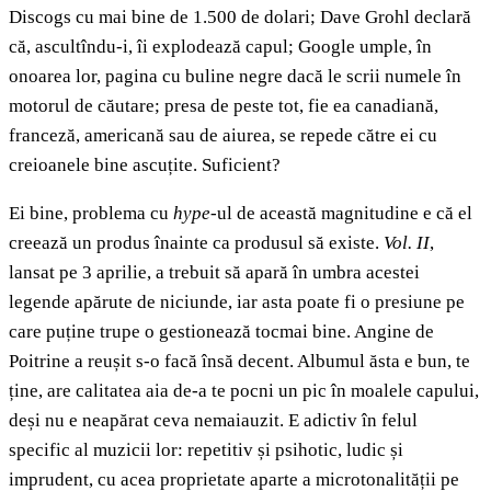
Discogs cu mai bine de 1.500 de dolari; Dave Grohl declară
că, ascultîndu-i, îi explodează capul; Google umple, în
onoarea lor, pagina cu buline negre dacă le scrii numele în
motorul de căutare; presa de peste tot, fie ea canadiană,
franceză, americană sau de aiurea, se repede către ei cu
creioanele bine ascuțite. Suficient?
Ei bine, problema cu
hype
-ul de această magnitudine e că el
creează un produs înainte ca produsul să existe.
Vol. II
,
lansat pe 3 aprilie, a trebuit să apară în umbra acestei
legende apărute de niciunde, iar asta poate fi o presiune pe
care puține trupe o gestionează tocmai bine. Angine de
Poitrine a reușit s-o facă însă decent. Albumul ăsta e bun, te
ține, are calitatea aia de-a te pocni un pic în moalele capului,
deși nu e neapărat ceva nemaiauzit. E adictiv în felul
specific al muzicii lor: repetitiv și psihotic, ludic și
imprudent, cu acea proprietate aparte a microtonalității pe