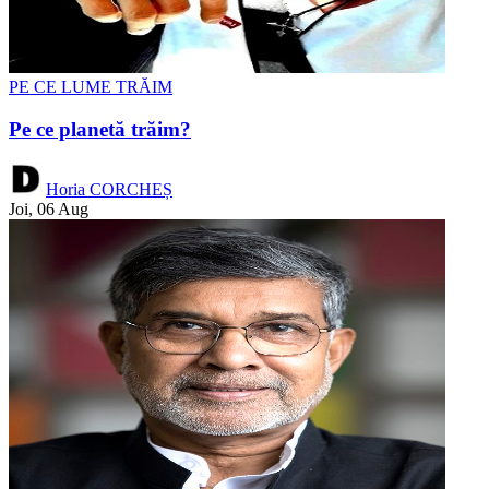
PE CE LUME TRĂIM
Pe ce planetă trăim?
Horia CORCHEȘ
Joi, 06 Aug