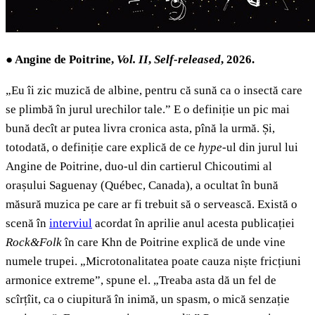
●
Angine de Poitrine,
Vol. II
,
Self-released
, 2026.
„Eu îi zic muzică de albine, pentru că sună ca o insectă care
se plimbă în jurul urechilor tale.” E o definiție un pic mai
bună decît ar putea livra cronica asta, pînă la urmă. Și,
totodată, o definiție care explică de ce
hype-
ul din jurul lui
Angine de Poitrine, duo-ul din cartierul Chicoutimi al
orașului Saguenay (Québec, Canada), a ocultat în bună
măsură muzica pe care ar fi trebuit să o servească. Există o
scenă în
interviul
acordat în aprilie anul acesta publicației
Rock&Folk
în care Khn de Poitrine explică de unde vine
numele trupei. „Microtonalitatea poate cauza niște fricțiuni
armonice extreme”, spune el. „Treaba asta dă un fel de
scîrțîit, ca o ciupitură în inimă, un spasm, o mică senzație