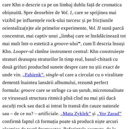
care Khn o descrie ca pe un limbaj dublu față de cromatica
obișnuită. Spre deosebire de
Vol. 1
, care se sprijinea mai
vizibil pe influențele rock-ului turcesc și pe fricțiunile
orientaliza(n)te ale primelor experimente,
Vol. II
sună parcă
concentrat, mai captiv unui „limbaj care se înrădăcinează tot
mai mult într-o estetică a
groove
-ului
”
, cum îl descria însuși
Khn.
Looper-
ul rămîne instrument central: Khn construiește
straturi deasupra straturilor în timp real, basul-chitară cu
două grifuri producînd sunete despre care nu știi exact de
unde vin.
„Fabienk”
,
single
-ul care a circulat cu o viralitate
dementă înaintea lansării albumului, rezumă perfect
formula:
groove
care se strînge ca un șurub, microtonalitate
ce virusează structura ritmică pînă cînd nu mai știi dacă
asculți rock sau dacă ai intrat în transă din cauze naturale
sau – de ce nu? – artificiale.
„Mata Zyklek”
și
„Yor Zarad”
confirmă faptul că formația poate să producă niște arcuri