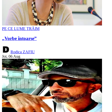
PE CE LUME TRĂIM
„Vorbe întoarse”
Rodica ZAFIU
Joi, 06 Aug