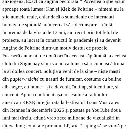
anxiogenă. Exact ca angina pectorală.
”
Povestea o știe acum
aproape toată lumea: Khn și Klek de Poitrine – nimeni nu le
știe numele reale, chiar dacă o sumedenie de internauți
bolnavi de spionită au încercat să-i deconspire – cîntă
împreună de la vîrsta de 13 ani, au trecut prin tot felul de
proiecte, au lucrat în construcții în pandemie și au devenit
Angine de Poitrine dintr-un motiv destul de prozaic.
Fuseseră antamați de două ori în aceeași săptămînă la același
club din Saguenay și nu voiau ca lumea să recunoască trupa
la al doilea concert. Soluția a venit de la sine – niște măști
din
papier-mâché
cu nasuri de furnicar, costume cu buline
alb-negre, alt nume – și a devenit, în timp, și identitate, și
concept. Apoi a continuat așa: o sesiune a radioului
american KEXP, înregistrată la festivalul Trans Musicales
din Rennes în decembrie 2025 și postată pe YouTube două
luni mai tîrziu, adună vreo zece milioane de vizualizări în
cîteva luni; cópii ale primului LP,
Vol. 1
,
ajung să se vîndă pe