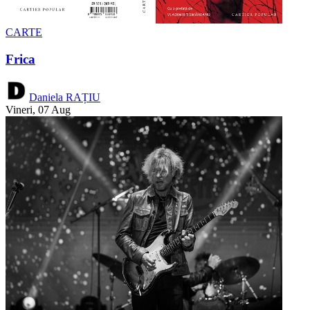
CARTE
Frica
Daniela RAȚIU
Vineri, 07 Aug