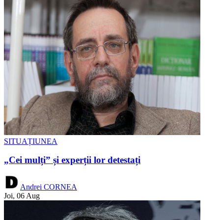
SITUAȚIUNEA
„Cei mulți” și experții lor detestați
Andrei CORNEA
Joi, 06 Aug