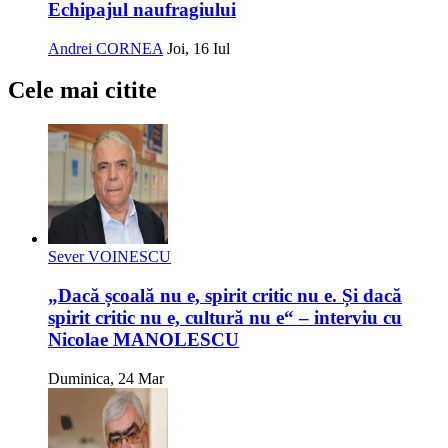
Echipajul naufragiului
Andrei CORNEA
Joi, 16 Iul
Cele mai citite
Sever VOINESCU
„Dacă școală nu e, spirit critic nu e. Și dacă
spirit critic nu e, cultură nu e“ – interviu cu
Nicolae MANOLESCU
Duminica, 24 Mar