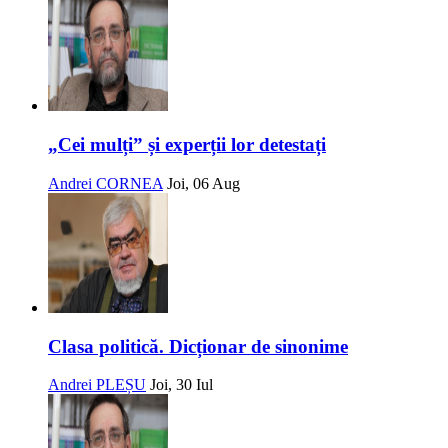
„Cei mulți” și experții lor detestați
Andrei CORNEA
Joi, 06 Aug
Clasa politică. Dicționar de sinonime
Andrei PLEȘU
Joi, 30 Iul