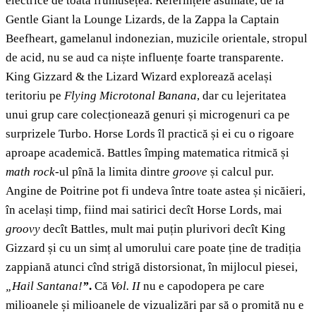
electrice de toată frumusețea. Referințele asumate, de la
Gentle Giant la Lounge Lizards, de la Zappa la Captain
Beefheart, gamelanul indonezian, muzicile orientale, stropul
de acid, nu se aud ca niște influențe foarte transparente.
King Gizzard & the Lizard Wizard explorează același
teritoriu pe
Flying Microtonal Banana
, dar cu lejeritatea
unui grup care colecționează genuri și microgenuri ca pe
surprizele Turbo. Horse Lords îl practică și ei cu o rigoare
aproape academică. Battles împing matematica ritmică și
math rock
-ul pînă la limita dintre
groove
și calcul pur.
Angine de Poitrine pot fi undeva între toate astea și nicăieri,
în același timp, fiind mai satirici decît Horse Lords, mai
groovy
decît Battles, mult mai puțin plurivori decît King
Gizzard și cu un simț al umorului care poate ține de tradiția
zappiană atunci cînd strigă distorsionat, în mijlocul piesei,
„Hail Santana!
”
.
Că
Vol. II
nu e capodopera pe care
milioanele și milioanele de vizualizări par să o promită nu e