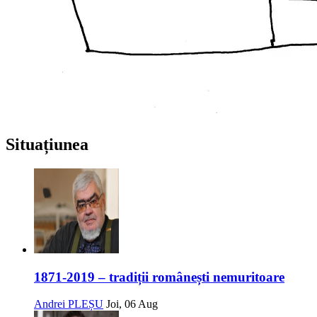
Situațiunea
1871-2019 – tradiții românești nemuritoare
Andrei PLEȘU
Joi, 06 Aug