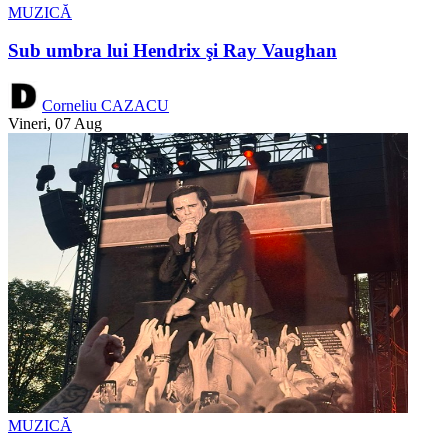
MUZICĂ
Sub umbra lui Hendrix şi Ray Vaughan
Corneliu CAZACU
Vineri, 07 Aug
MUZICĂ