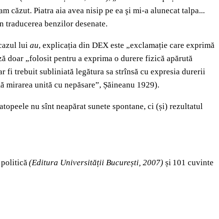
am căzut. Piatra aia avea nisip pe ea şi mi-a alunecat talpa...
în traducerea benzilor desenate.
cazul lui
au
, explicația din DEX este „exclamație care exprimă
ă doar „folosit pentru a exprima o durere fizică apărută
r fi trebuit subliniată legătura sa strînsă cu expresia durerii
imă mirarea unită cu nepăsare”, Șăineanu 1929).
atopeele nu sînt neapărat sunete spontane, ci (și) rezultatul
 politică
(Editura Universității București, 2007)
și 101 cuvinte