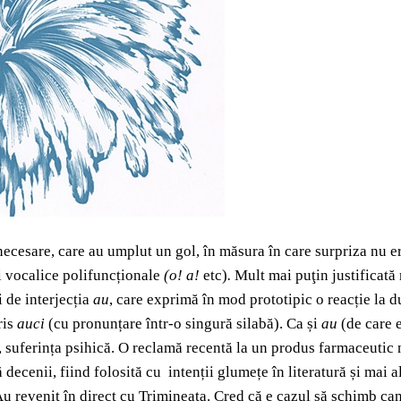
i necesare, care au umplut un gol, în măsura în care surpriza nu
ții vocalice polifuncționale
(o!
a!
etc)
.
Mult mai puţin justificată 
i de interjecția
au
, care exprimă în mod prototipic o reacție la d
ris
auci
(cu pronunțare într-o singură silabă). Ca și
au
(de care e
e, suferința psihică. O reclamă recentă la un produs farmaceuti
ă decenii, fiind folosită cu intenții glumețe în literatură și mai
u revenit în direct cu Trimineaţa. Cred că e cazul să schimb ca