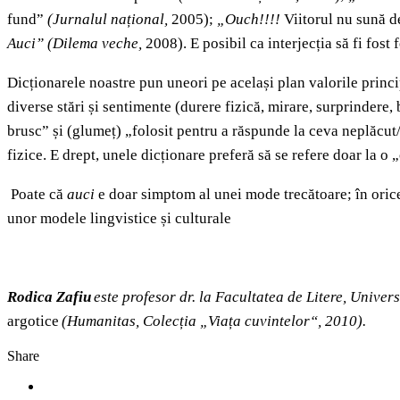
fund”
(Jurnalul național,
2005);
„Ouch!!!!
Viitorul nu sună d
Auci”
(Dilema veche,
2008). E posibil ca interjecția să fi fos
Dicționarele noastre pun uneori pe același plan valorile princip
diverse stări și sentimente (durere fizică, mirare, surprindere,
brusc” și (glumeț) „folosit pentru a răspunde la ceva neplăcut/
fizice. E drept, unele dicționare preferă să se refere doar la o 
Poate că
auci
e doar simptom al unei mode trecătoare; în orice 
unor modele lingvistice și culturale
Rodica Zafiu
este profesor dr. la Facultatea de Litere, Univers
argotice
(Humanitas, Colecția „Viața cuvintelor“, 2010).
Share