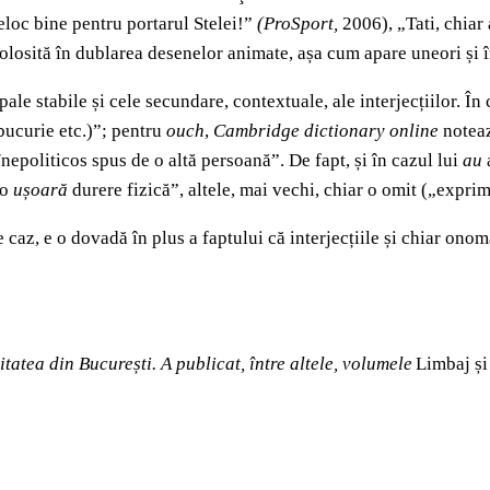
eloc bine pentru portarul Stelei!”
(ProSport,
2006), „Tati, chiar 
t folosită în dublarea desenelor animate, așa cum apare uneori și 
ale stabile și cele secundare, contextuale, ale interjecțiilor. În 
 bucurie etc.)”; pentru
ouch
,
Cambridge dictionary online
noteaz
nepoliticos spus de o altă persoană”. De fapt, și în cazul lui
au
a
„o
ușoară
durere fizică”, altele, mai vechi, chiar o omit („expr
caz, e o dovadă în plus a faptului că interjecțiile și chiar onom
itatea din București. A publicat, între altele, volumele
Limbaj și