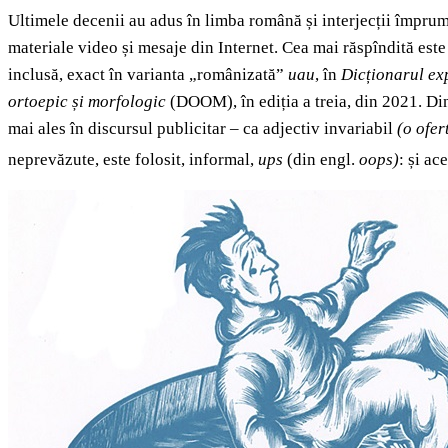
Ultimele decenii au adus în limba română și interjecții împrum
materiale video și mesaje din Internet. Cea mai răspîndită est
inclusă, exact în varianta „românizată”
uau
, în
Dicționarul ex
ortoepic și morfologic
(DOOM), în ediția a treia, din 2021. Din 
mai ales în discursul publicitar – ca adjectiv invariabil
(o ofe
neprevăzute, este folosit, informal,
ups
(din engl.
oops)
: și ac