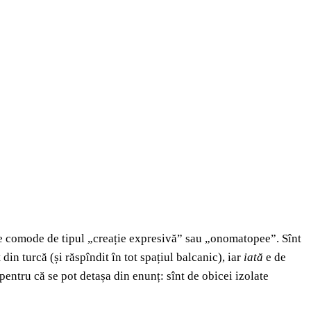
mule comode de tipul „creație expresivă” sau „onomatopee”. Sînt
in turcă (și răspîndit în tot spațiul balcanic), iar
iată
e de
 pentru că se pot detașa din enunț: sînt de obicei izolate