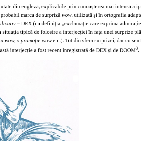
utate din engleză, explicabile prin cunoașterea mai intensă a ip
e probabil marca de surpriză
wow
,
utilizată și în ortografia adap
plicativ
– DEX (cu definiția „exclamație care exprimă admirație, 
situația tipică de folosire a interjecției în fața unei surprize pl
rtă wow, o promoție wow
etc.). Tot din sfera surprizei, dar cu se
3
eastă interjecție a fost recent înregistrată de DEX și de DOOM
.