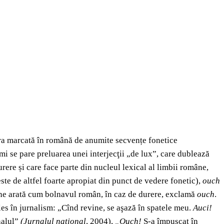
 era marcată în română de anumite secvențe fonetice
mi se pare preluarea unei interjecţii „de lux”, care dublează
urere și care face parte din nucleul lexical al limbii române,
ste de altfel foarte apropiat din punct de vedere fonetic),
ouch
c ne arată cum bolnavul român, în caz de durere, exclamă
ouch
.
 ales în jurnalism: „Cînd revine, se aşază în spatele meu.
Auci!
nalul”
(Jurnalul național
, 2004),
„Ouch!
S-a împușcat în