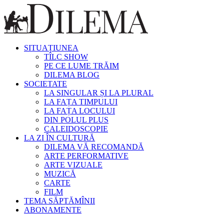
SITUAȚIUNEA
TÎLC SHOW
PE CE LUME TRĂIM
DILEMA BLOG
SOCIETATE
LA SINGULAR ȘI LA PLURAL
LA FAȚA TIMPULUI
LA FAȚA LOCULUI
DIN POLUL PLUS
CALEIDOSCOPIE
LA ZI ÎN CULTURĂ
DILEMA VĂ RECOMANDĂ
ARTE PERFORMATIVE
ARTE VIZUALE
MUZICĂ
CARTE
FILM
TEMA SĂPTĂMÎNII
ABONAMENTE