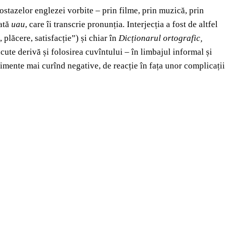
ostazelor englezei vorbite – prin filme, prin muzică, prin
tată
uau
,
care îi transcrie pronunția
.
Interjecția a fost de altfel
plăcere, satisfacție”) și chiar în
Dicționarul ortografic,
ăcute derivă și folosirea cuvîntului – în limbajul informal și
ntimente mai curînd negative, de reacție în fața unor complicații