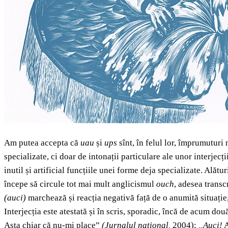
Am putea accepta că
uau
și
ups
sînt, în felul lor, împrumutur
specializate, ci doar de intonații particulare ale unor interjec
inutil și artificial funcțiile unei forme deja specializate. Alătur
începe să circule tot mai mult anglicismul
ouch
, adesea transc
(auci)
marchează și reacția negativă față de o anumită situați
Interjecția este atestată și în scris, sporadic, încă de acum dou
Asta chiar că nu-mi place”
(Jurnalul național,
2004);
„Auci!
A