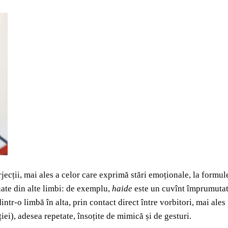
erjecții, mai ales a celor care exprimă stări emoționale, la for
luate din alte limbi: de exemplu,
haide
este un cuvînt împrumutat d
dintr-o limbă în alta, prin contact direct între vorbitori, mai ales
iei), adesea repetate, însoțite de mimică și de gesturi.