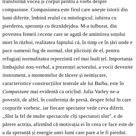
transformă vocea și corpul pentru a vorbi despre
compasiune. Compasiunea este firul care unește istorii din
lumi diferite, îmbină realul cu mitologicul, iubirea cu
pierderea, speranța cu deznădejdea. M-a tulburat, din
povestea femeii cecene care se agață de amintirea soțului
mort în război, realitatea faptului că, în timp ce în țări unde e
pace oamenii fug de normal, sînt plictisiți de el, pentru
refugiați normalitatea reprezintă cel mai înalt țel. Importanța
limbajului non-verbal, a prezenței actorului, a vocii devenite
instrument, a momentelor de tăcere și nemișcare,
caracteristice construcțiilor teatrale ale lui Barba, este în
Compasiune
mai evidentă ca oricînd. Julia Varley ne-a
povestit, de alfel, în conferința de presă, despre felul în care
corpurile vorbesc, iar fiecare spectator vede ceva diferit.
„Sînt la fel de multe spectacole cîți spectatori sînt”, e de
părere actrița, afirmînd că motivația ei în ceea ce face este de
a da speranță și energie unei lumi care pare a le fi pierdut.