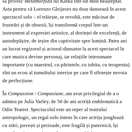
să privesc
Metamorfoza
lui Kafka într-un mod neașteptat.
Asta pentru că Lorenzo Gleijeses nu doar dansează în acest
spectacol solo – el trăiește, se revoltă, este măcinat de
frustrări și de obsesii, își transformă corpul într-un
instrument al expresiei artistice, al dorinței de excelență, de
autodepășire, de ieșire din captivitate spre lumină. Patru ani
au lucrat regizorul și actorul-dansator la acest spectacol în
care muzica devine personaj, iar relațiile interumane
importante (cu maestrul, cu părintele, cu iubita, cu terapeuta)
sînt un ecou al tumultului interior pe care îl stîrnește nevoia
de perfecțiune.
În
Compassion
/
Compasiune
, am avut privilegiul de a o
admira pe Julia Varley, de 50 de ani actriță emblematică a
Odin Teatret. Spectacolul este un reper al teatrului
antropologic, un regal solo intens în care actrița jonglează
cu stări, povești și perioade, este fragilă și puternică, își