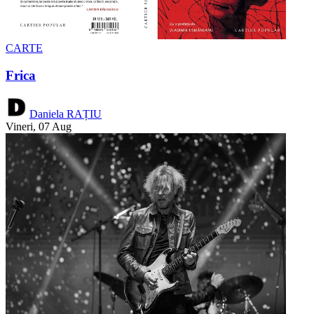
CARTE
Frica
Daniela RAȚIU
Vineri, 07 Aug