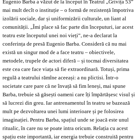
Eugenio Barba a văzut de la început în Teatrul „Grivița 53”
mai mult decît o instituție – o formă de rezistență împotriva
izolării sociale, dar și uniformizării culturale, un liant al
comunității. „Îmi place să fac parte din începuturi, iar acest
teatru este începutul unei noi vieți”, ne-a declarat la
conferința de presă Eugenio Barba. Consideră că nu mai
există un singur mod de a face teatru – obiectivele,
metodele, trupele de actori diferă – și tocmai diversitatea
este cea care face viața să fie extraordinară. Totuși, prima
regulă a teatrului rămîne aceeași: a nu plictisi. Într-o
societate care pare că ne învață să fim leneși, mai spune
Barba, trebuie să găsești oameni care îți împărtășesc visul și
să lucrezi din greu. Iar antrenamentul în teatru se bazează
mult pe dezvoltarea unei lumi interioare și pe folosirea
imaginației. Pentru Barba, spațiul unde se joacă este unul
ritualic, în care nu se poate intra oricum. Relația cu acest
spațiu este importantă, iar energia trebuie construită pentru