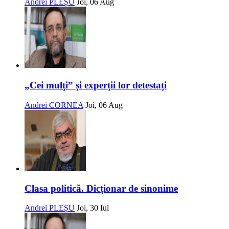
Andrei PLEȘU
Joi, 06 Aug
„Cei mulți” și experții lor detestați
Andrei CORNEA
Joi, 06 Aug
Clasa politică. Dicționar de sinonime
Andrei PLEȘU
Joi, 30 Iul