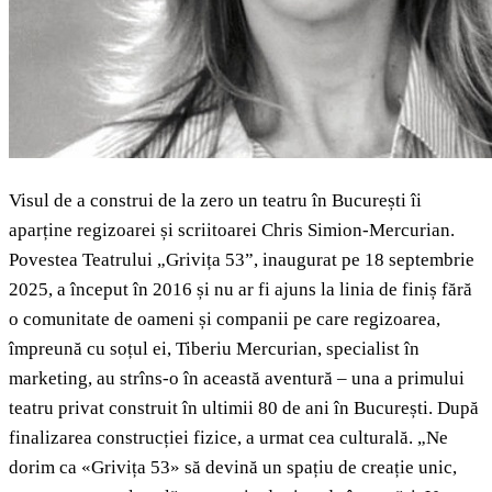
Visul de a construi de la zero un teatru în București îi
aparține regizoarei și scriitoarei Chris Simion-Mercurian.
Povestea Teatrului „Grivița 53”, inaugurat pe 18 septembrie
2025, a început în 2016 și nu ar fi ajuns la linia de finiș fără
o comunitate de oameni și companii pe care regizoarea,
împreună cu soțul ei, Tiberiu Mercurian, specialist în
marketing, au strîns-o în această aventură – una a primului
teatru privat construit în ultimii 80 de ani în București. După
finalizarea construcției fizice, a urmat cea culturală. „Ne
dorim ca «Grivița 53» să devină un spațiu de creație unic,