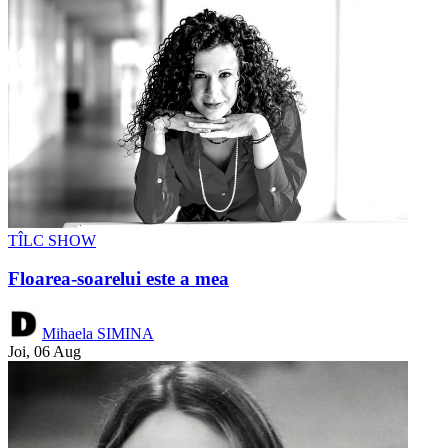
TÎLC SHOW
Floarea-soarelui este a mea
Mihaela SIMINA
Joi, 06 Aug