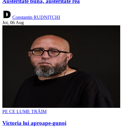
Austeritate bună, austeritate rea
Constantin RUDNIȚCHI
Joi, 06 Aug
PE CE LUME TRĂIM
Victoria lui aproape-gunoi