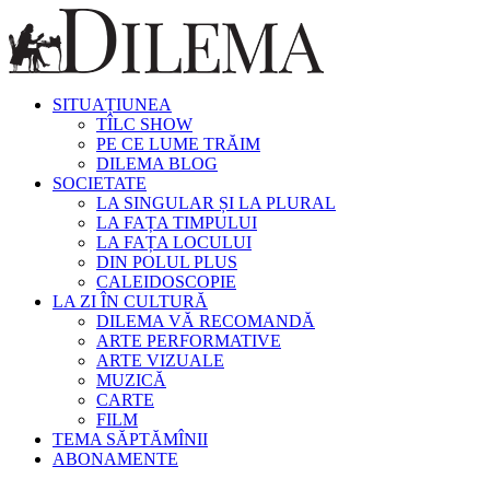
SITUAȚIUNEA
TÎLC SHOW
PE CE LUME TRĂIM
DILEMA BLOG
SOCIETATE
LA SINGULAR ȘI LA PLURAL
LA FAȚA TIMPULUI
LA FAȚA LOCULUI
DIN POLUL PLUS
CALEIDOSCOPIE
LA ZI ÎN CULTURĂ
DILEMA VĂ RECOMANDĂ
ARTE PERFORMATIVE
ARTE VIZUALE
MUZICĂ
CARTE
FILM
TEMA SĂPTĂMÎNII
ABONAMENTE