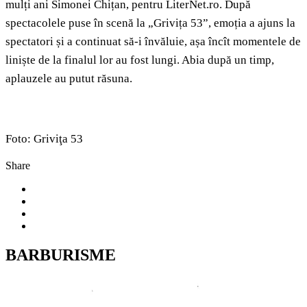
mulți ani Simonei Chițan, pentru LiterNet.ro. După
spectacolele puse în scenă la „Grivița 53”, emoția a ajuns la
spectatori și a continuat să-i învăluie, așa încît momentele de
liniște de la finalul lor au fost lungi. Abia după un timp,
aplauzele au putut răsuna.
Foto: Griviţa 53
Share
BARBURISME