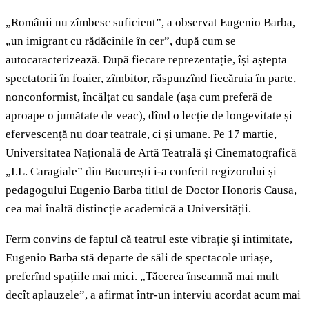
„Românii nu zîmbesc suficient”, a observat Eugenio Barba,
„un imigrant cu rădăcinile în cer”, după cum se
autocaracterizează. După fiecare reprezentație, își aștepta
spectatorii în foaier, zîmbitor, răspunzînd fiecăruia în parte,
nonconformist, încălțat cu sandale (așa cum preferă de
aproape o jumătate de veac), dînd o lecție de longevitate și
efervescență nu doar teatrale, ci și umane. Pe 17 martie,
Universitatea Națională de Artă Teatrală și Cinematografică
„I.L. Caragiale” din București i-a conferit regizorului și
pedagogului Eugenio Barba titlul de Doctor Honoris Causa,
cea mai înaltă distincție academică a Universității.
Ferm convins de faptul că teatrul este vibrație și intimitate,
Eugenio Barba stă departe de săli de spectacole uriașe,
preferînd spațiile mai mici. „Tăcerea înseamnă mai mult
decît aplauzele”, a afirmat într-un interviu acordat acum mai