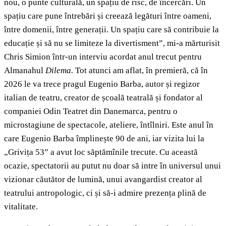
nou, o punte culturală, un spațiu de risc, de încercări. Un
spațiu care pune întrebări și creează legături între oameni,
între domenii, între generații. Un spațiu care să contribuie la
educație și să nu se limiteze la divertisment”, mi-a mărturisit
Chris Simion într-un interviu acordat anul trecut pentru
Almanahul
Dilema.
Tot atunci am aflat, în premieră, că în
2026 le va trece pragul Eugenio Barba, autor și regizor
italian de teatru, creator de școală teatrală și fondator al
companiei Odin Teatret din Danemarca, pentru o
microstagiune de spectacole, ateliere, întîlniri. Este anul în
care Eugenio Barba împlinește 90 de ani, iar vizita lui la
„Grivița 53” a avut loc săptămînile trecute. Cu această
ocazie, spectatorii au putut nu doar să intre în universul unui
vizionar căutător de lumină, unui avangardist creator al
teatrului antropologic, ci și să-i admire prezența plină de
vitalitate.