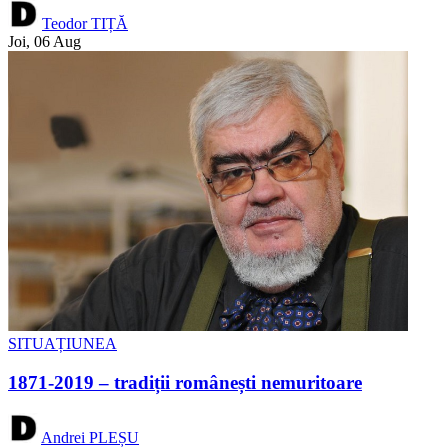
Teodor TIȚĂ
Joi, 06 Aug
SITUAȚIUNEA
1871-2019 – tradiții românești nemuritoare
Andrei PLEȘU